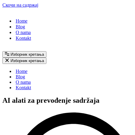
Скочи на садржај
Home
Blog
O nama
Kontakt
Изборник кретања
Изборник кретања
Home
Blog
O nama
Kontakt
AI alati za prevođenje sadržaja