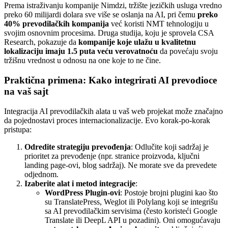
Prema istraživanju kompanije Nimdzi, tržište jezičkih usluga vredno
preko 60 milijardi dolara sve više se oslanja na AI, pri čemu
preko
40% prevodilačkih kompanija
već koristi NMT tehnologiju u
svojim osnovnim procesima. Druga studija, koju je sprovela CSA
Research, pokazuje da
kompanije koje ulažu u kvalitetnu
lokalizaciju imaju 1.5 puta veću verovatnoću
da povećaju svoju
tržišnu vrednost u odnosu na one koje to ne čine.
Praktična primena: Kako integrirati AI prevodioce
na vaš sajt
Integracija AI prevodilačkih alata u vaš web projekat može značajno
da pojednostavi proces internacionalizacije. Evo korak-po-korak
pristupa:
Odredite strategiju prevođenja
: Odlučite koji sadržaj je
prioritet za prevođenje (npr. stranice proizvoda, ključni
landing page-ovi, blog sadržaj). Ne morate sve da prevedete
odjednom.
Izaberite alat i metod integracije
:
WordPress Plugin-ovi
: Postoje brojni plugini kao što
su TranslatePress, Weglot ili Polylang koji se integrišu
sa AI prevodilačkim servisima (često koristeći Google
Translate ili DeepL API u pozadini). Oni omogućavaju