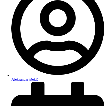
Aleksandar Đekić