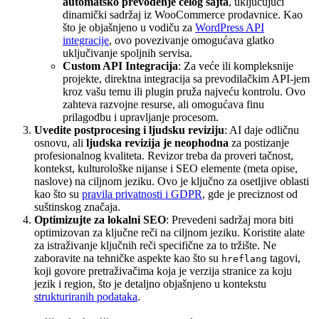
automatsko prevođenje celog sajta
, uključujući
dinamički sadržaj iz WooCommerce prodavnice. Kao
što je objašnjeno u vodiču za
WordPress API
integracije
, ovo povezivanje omogućava glatko
uključivanje spoljnih servisa.
Custom API Integracija
: Za veće ili kompleksnije
projekte, direktna integracija sa prevodilačkim API-jem
kroz vašu temu ili plugin pruža najveću kontrolu. Ovo
zahteva razvojne resurse, ali omogućava finu
prilagodbu i upravljanje procesom.
Uvedite postprocesing i ljudsku reviziju
: AI daje odličnu
osnovu, ali
ljudska revizija je neophodna
za postizanje
profesionalnog kvaliteta. Revizor treba da proveri tačnost,
kontekst, kulturološke nijanse i SEO elemente (meta opise,
naslove) na ciljnom jeziku. Ovo je ključno za osetljive oblasti
kao što su
pravila privatnosti i GDPR
, gde je preciznost od
suštinskog značaja.
Optimizujte za lokalni SEO
: Prevedeni sadržaj mora biti
optimizovan za ključne reči na ciljnom jeziku. Koristite alate
za istraživanje ključnih reči specifične za to tržište. Ne
zaboravite na tehničke aspekte kao što su
tagovi,
hreflang
koji govore pretraživačima koja je verzija stranice za koju
jezik i region, što je detaljno objašnjeno u kontekstu
strukturiranih podataka
.