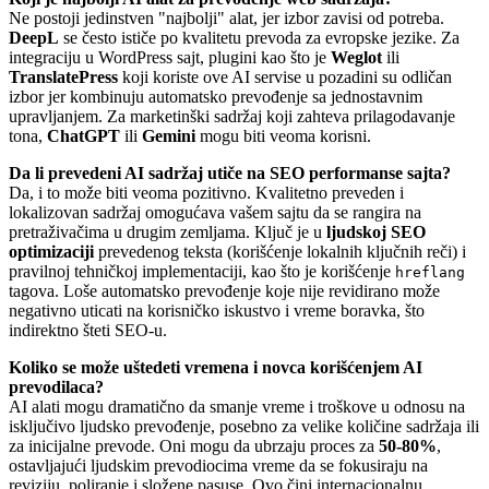
Ne postoji jedinstven "najbolji" alat, jer izbor zavisi od potreba.
DeepL
se često ističe po kvalitetu prevoda za evropske jezike. Za
integraciju u WordPress sajt, plugini kao što je
Weglot
ili
TranslatePress
koji koriste ove AI servise u pozadini su odličan
izbor jer kombinuju automatsko prevođenje sa jednostavnim
upravljanjem. Za marketinški sadržaj koji zahteva prilagodavanje
tona,
ChatGPT
ili
Gemini
mogu biti veoma korisni.
Da li prevedeni AI sadržaj utiče na SEO performanse sajta?
Da, i to može biti veoma pozitivno. Kvalitetno preveden i
lokalizovan sadržaj omogućava vašem sajtu da se rangira na
pretraživačima u drugim zemljama. Ključ je u
ljudskoj SEO
optimizaciji
prevedenog teksta (korišćenje lokalnih ključnih reči) i
pravilnoj tehničkoj implementaciji, kao što je korišćenje
hreflang
tagova. Loše automatsko prevođenje koje nije revidirano može
negativno uticati na korisničko iskustvo i vreme boravka, što
indirektno šteti SEO-u.
Koliko se može uštedeti vremena i novca korišćenjem AI
prevodilaca?
AI alati mogu dramatično da smanje vreme i troškove u odnosu na
isključivo ljudsko prevođenje, posebno za velike količine sadržaja ili
za inicijalne prevode. Oni mogu da ubrzaju proces za
50-80%
,
ostavljajući ljudskim prevodiocima vreme da se fokusiraju na
reviziju, poliranje i složene pasuse. Ovo čini internacionalnu