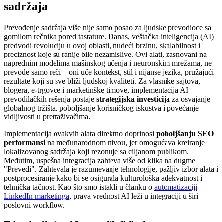
sadržaja
Prevođenje sadržaja više nije samo posao za ljudske prevodioce sa
gomilom rečnika pored tastature. Danas, veštačka inteligencija (AI)
predvodi revoluciju u ovoj oblasti, nudeći brzinu, skalabilnost i
preciznost koje su ranije bile nezamislive. Ovi alati, zasnovani na
naprednim modelima mašinskog učenja i neuronskim mrežama, ne
prevode samo reči – oni uče kontekst, stil i nijanse jezika, pružajući
rezultate koji su sve bliži ljudskoj kvaliteti. Za vlasnike sajtova,
blogera, e-trgovce i marketinške timove, implementacija AI
prevodilačkih rešenja postaje
strategijska investicija
za osvajanje
globalnog tržišta, poboljšanje korisničkog iskustva i povećanje
vidljivosti u pretraživačima.
Implementacija ovakvih alata direktno doprinosi
poboljšanju SEO
performansi
na međunarodnom nivou, jer omogućava kreiranje
lokalizovanog sadržaja koji rezonuje sa ciljanom publikom.
Međutim, uspešna integracija zahteva više od klika na dugme
"Prevedi". Zahtevala je razumevanje tehnologije, pažljiv izbor alata i
postprocesiranje kako bi se osigurala kulturološka adekvatnost i
tehnička tačnost. Kao što smo istakli u članku o
automatizaciji
LinkedIn marketinga
, prava vrednost AI leži u integraciji u širi
poslovni workflow.