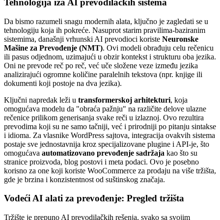
Tehnologija iza AI prevodilačkih sistema
Da bismo razumeli snagu modernih alata, ključno je zagledati se u
tehnologiju koja ih pokreće. Nasuprot starim pravilima-baziranim
sistemima, današnji vrhunski AI prevodioci koriste
Neuronske
Mašine za Prevođenje (NMT)
. Ovi modeli obrađuju celu rečenicu
ili pasus odjednom, uzimajući u obzir kontekst i strukturu oba jezika.
Oni ne prevode reč po reč, već uče složene veze između jezika
analizirajući ogromne količine paralelnih tekstova (npr. knjige ili
dokumenti koji postoje na dva jezika).
Ključni napredak leži u
transformerskoj arhitekturi
, koja
omogućava modelu da "obraća pažnju" na različite delove ulazne
rečenice prilikom generisanja svake reči u izlaznoj. Ovo rezultira
prevodima koji su ne samo tačniji, već i prirodniji po pitanju sintakse
i idioma. Za vlasnike WordPress sajtova, integracija ovakvih sistema
postaje sve jednostavnija kroz specijalizovane plugine i API-je, što
omogućava
automatizovano prevođenje sadržaja
kao što su
stranice proizvoda, blog postovi i meta podaci. Ovo je posebno
korisno za one koji koriste WooCommerce za prodaju na više tržišta,
gde je brzina i konzistentnost od suštinskog značaja.
Vodeći AI alati za prevođenje: Pregled tržišta
Tržište je prepuno AI prevodilačkih rešenja, svako sa svojim