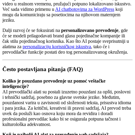
video u realnom vremenu, pružajući potpuno lokalizovano iskustvo.
Već sada vidimo primenu u
AI chatbotovima za WordPress
koji
mogu da komuniciraju sa posetiocima na njihovom maternjem
jeziku.
Dalji razvoj će se fokusirati na
personalizovano prevođenje
, gde
će se modeli prilagodavati brand glasu pojedinačne kompanije ili
čak stilu pojedinačnog korisnika. Kao što AI postaje sveprisutniji u
alatima za
personalizaciju korisničkog iskustva
, tako će i
prevodilačke funkcije postati deo tog personalizovanog okruženja.
Često postavljana pitanja (FAQ)
Koliko je pouzdano prevođenje uz pomoć veštačke
inteligencije?
AI prevodilački alati su postali izuzetno pouzdani za opšti, poslovni
i tehnički sadržaj, posebno za glavne svetske jezike. Međutim,
pouzdanost varira u zavisnosti od složenosti teksta, prisustva idioma
i para jezika. Za kritični, kreativni ili pravni sadržaj, AI prevod treba
uvek da posluži kao osnova koju mora da revidira i doradi
profesionalni prevodilac kako bi se osigurala potpuna tačnost i
kulturološka adekvatnost.
Koji je najbolji AI alat za prevođenje web sadržaja?