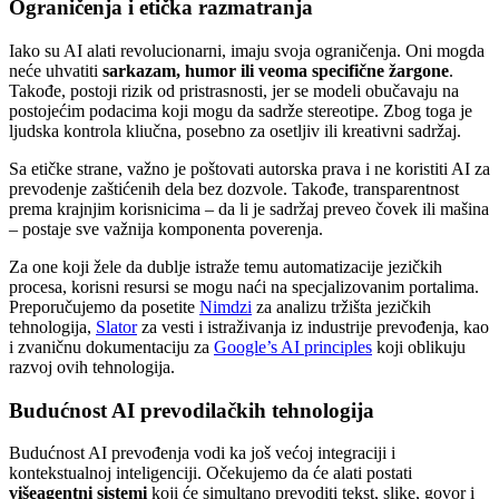
Ograničenja i etička razmatranja
Iako su AI alati revolucionarni, imaju svoja ograničenja. Oni mogda
neće uhvatiti
sarkazam, humor ili veoma specifične žargone
.
Takođe, postoji rizik od pristrasnosti, jer se modeli obučavaju na
postojećim podacima koji mogu da sadrže stereotipe. Zbog toga je
ljudska kontrola kliučna, posebno za osetljiv ili kreativni sadržaj.
Sa etičke strane, važno je poštovati autorska prava i ne koristiti AI za
prevodenje zaštićenih dela bez dozvole. Takođe, transparentnost
prema krajnjim korisnicima – da li je sadržaj preveo čovek ili mašina
– postaje sve važnija komponenta poverenja.
Za one koji žele da dublje istraže temu automatizacije jezičkih
procesa, korisni resursi se mogu naći na specjalizovanim portalima.
Preporučujemo da posetite
Nimdzi
za analizu tržišta jezičkih
tehnologija,
Slator
za vesti i istraživanja iz industrije prevođenja, kao
i zvaničnu dokumentaciju za
Google’s AI principles
koji oblikuju
razvoj ovih tehnologija.
Budućnost AI prevodilačkih tehnologija
Budućnost AI prevođenja vodi ka još većoj integraciji i
kontekstualnoj inteligenciji. Očekujemo da će alati postati
višeagentni sistemi
koji će simultano prevoditi tekst, slike, govor i