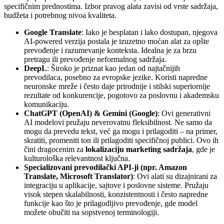
specifičnim prednostima. Izbor pravog alata zavisi od vrste sadržaja,
budžeta i potrebnog nivoa kvaliteta.
Google Translate
: Iako je besplatan i lako dostupan, njegova
AI-powered verzija postala je izuzetno moćan alat za opšte
prevođenje i razumevanje konteksta. Idealna je za brzu
pretragu ili prevođenje neformalnog sadržaja.
DeepL
: Široko je priznat kao jedan od najtačnijih
prevodilaca, posebno za evropske jezike. Koristi napredne
neuronske mreže i često daje prirodnije i stilski superiornije
rezultate od konkurencije, pogotovo za poslovnu i akademsku
komunikaciju.
ChatGPT (OpenAI) & Gemini (Google)
: Ovi generativni
AI modelovi pružaju neverovatnu fleksibilnost. Ne samo da
mogu da prevedu tekst, već ga mogu i prilagoditi – na primer,
skratiti, promeniti ton ili prilagoditi specifičnoj publici. Ovo ih
čini dragocenim za
lokalizaciju marketing sadržaja
, gde je
kulturološka relevantnost ključna.
Specializovani prevodilački API-ji (npr. Amazon
Translate, Microsoft Translator)
: Ovi alati su dizajnirani za
integraciju u aplikacije, sajtove i poslovne sisteme. Pružaju
visok stepen skalabilnosti, konzistentnosti i često napredne
funkcije kao što je prilagodljivo prevođenje, gde model
možete obučiti na sopstvenoj terminologiji.