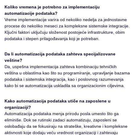
Koliko vremena je potrebno za implementaciju
automatizacije podataka?
Vreme implementacije varira od nekoliko nedelja za jednostavne
procese do nekoliko meseci za kompleksne sistemske integracije.
Ključni faktori uključuju složenost postojeće infrastrukture, obim
podataka i stepen prilagođavanja koji je potreban.
Da li automatizacija podataka zahteva specijalizovane
veštine?
Da, uspešna implementacija zahteva kombinaciju tehničkih
veština u oblastima kao što su programiranje, upravljanje bazama
podataka i sistemska integracija, kao i poslovnog razumevanja
kako bi se automatizacija uskladila sa organizacionim ciljevima.
Kako automatizacija podataka utiče na zaposlene u
organizaciji?
Automatizacija podataka menja prirodu posla umesto što ga
eliminiše. Dok se rutinski zadaci automatizuju, zaposleni se
oslobađaju da se fokusiraju na strateške, kreativne i kompleksne
aktivnosti koje dodaju veću vrednost organizaciji i zahtevaju