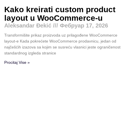
Kako kreirati custom product
layout u WooCommerce-u
Aleksandar Đekić
Фебруар 17, 2026
Transformišite prikaz proizvoda uz prilagođene WooCommerce
layout-e Kada pokrećete WooCommerce prodavnicu, jedan od
najčešćih izazova sa kojim se susreću vlasnici jeste ograničenost
standardnog izgleda stranice
Procitaj Vise »