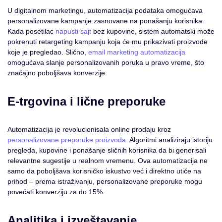
U digitalnom marketingu, automatizacija podataka omogućava
personalizovane kampanje zasnovane na ponašanju korisnika.
Kada posetilac
napusti sajt
bez kupovine, sistem automatski može
pokrenuti retargeting kampanju koja će mu prikazivati proizvode
koje je pregledao. Slično,
email marketing automatizacija
omogućava slanje personalizovanih poruka u pravo vreme, što
značajno poboljšava konverzije.
E-trgovina i lične preporuke
Automatizacija je revolucionisala online prodaju kroz
personalizovane preporuke proizvoda
. Algoritmi analiziraju istoriju
pregleda, kupovine i ponašanje sličnih korisnika da bi generisali
relevantne sugestije u realnom vremenu. Ova automatizacija ne
samo da poboljšava korisničko iskustvo već i direktno utiče na
prihod – prema istraživanju, personalizovane preporuke mogu
povećati konverziju za do 15%.
Analitika i izveštavanje