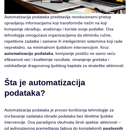
Automatizacija podataka predstavlja revolucionarni pristup
upravljanju informacijama koji transformiše način na koji
kompanije obrađuju, analiziraju i koriste svoje podatke. Ova
tehnologija omogućava organizacijama da eliminišu ručne,
repetitivne zadatke i zamene ih inteligentnim sistemima koji rade
neprekidno, sa minimalnom ljudskom intervencijom. Kroz
automatizaciju podataka
, kompanije postižu ne samo veću
efikasnost već i kvalitetnije rezultate, smanjenje grešaka i
oslobađanje dragocenog ljudskog kapitala za strateške aktivnosti.
Šta je automatizacija
podataka?
Automatizacija podataka je proces korišćenja tehnologije za
izvršavanje zadataka obrade podataka bez direktne ljudske
intervencije. Ova paradigma obuhvata širok spektar aktivnosti –
od jednostavnog premeštanja fajlova do kompleksnih
poslovnih