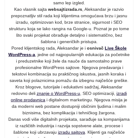
samo lep izgled.
Kao vlasnik sajta
websajtizrada.rs
, Aleksandar je razvio
prepoznatljiv stil rada koji klijentima omogućava brzu i jasnu
izradu, optimizovan kod, brze stranice, sigurnost i SEO
strukturu koja se lako rangira na Google-u. Poznat je po tome
što svaki projekat obrađuje detaljno i sistematično, bez
šablona i generičkih pristupa.
Pored klijentskog rada, Aleksandar je i
osnivač
Live Škole
WordPress-a
, jedne od najpopularnijih edukacija za početnike
i preduzetnike koji žele da nauče da samostalno prave
profesionalne WordPress sajtove. Njegova predavanja i
tekstovi kombinacija su praktičnog iskustva, jasnih koraka i
saveta koji polaznicima pomažu da izbegnu najčešće greške.
Kroz blogove, tutorijale i edukativni sadržaj, Aleksandar
redovno deli
znanje o WordPress-u
, SEO optimizaciji,
izradi
online prodavnica
i digitalnom marketingu. Njegova misija je
da moderni web postane dostupniji običnim ljudima i malim
biznisima, bez komplikacija i tehničkog žargona.
Danas vodi više digitalnih projekata, sarađuje sa kompanijama
iz različitih industrija i razvija sopstvene alate, procese i
šablone koji ubrzavaju
izradu sajtova
. Klijenti ga najčešće