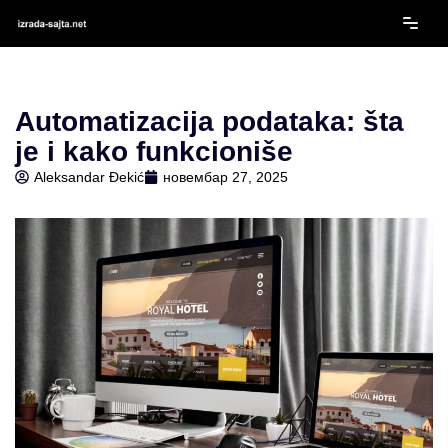
Скочи
на
садржај
Automatizacija podataka: šta
je i kako funkcioniše
Aleksandar Đekić
новембар 27, 2025