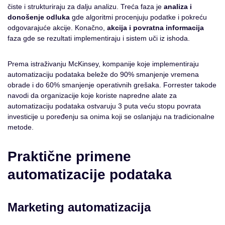
čiste i strukturiraju za dalju analizu. Treća faza je
analiza i
donošenje odluka
gde algoritmi procenjuju podatke i pokreću
odgovarajuće akcije. Konačno,
akcija i povratna informacija
faza gde se rezultati implementiraju i sistem uči iz ishoda.
Prema istraživanju McKinsey, kompanije koje implementiraju
automatizaciju podataka beleže do 90% smanjenje vremena
obrade i do 60% smanjenje operativnih grešaka. Forrester takode
navodi da organizacije koje koriste napredne alate za
automatizaciju podataka ostvaruju 3 puta veću stopu povrata
investicije u poređenju sa onima koji se oslanjaju na tradicionalne
metode.
Praktične primene
automatizacije podataka
Marketing automatizacija