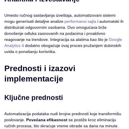
Umesto ručnog sastavljanja izveštaja, automatizovani sistemi
mogu generisati detaljne analize
performansi sajta
i automatski ih
distribuirati odgovornim osobama. Ovo omogućava brže
donošenje odluka zasnovanih na podacima i proaktivno
reagovanje na trendove. Integracija sa alatima kao što je
Google
Analytics 4
dodatno obogaćuje ovaj proces pružanjem dubinskih
uvida o ponašanju korisnika.
Prednosti i izazovi
implementacije
Ključne prednosti
Automatizacija podataka nudi brojne prednosti koje transformišu
poslovanje.
Povećana efikasnost
se postiže kroz eliminaciju
ručnih procesa, što skraćuje vreme obrade sa dana na minute.