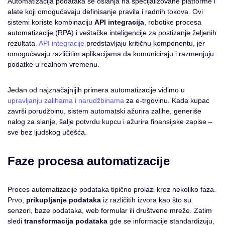
Automatizacija podataka se oslanja na specijalizovane platforme i
alate koji omogućavaju definisanje pravila i radnih tokova. Ovi
sistemi koriste kombinaciju
API integracija
, robotike procesa
automatizacije (RPA) i veštačke inteligencije za postizanje željenih
rezultata.
API integracije
predstavljaju kritičnu komponentu, jer
omogućavaju različitim aplikacijama da komuniciraju i razmenjuju
podatke u realnom vremenu.
Jedan od najznačajnijih primera automatizacije vidimo u
upravljanju zalihama i narudžbinama
za e-trgovinu. Kada kupac
završi porudžbinu, sistem automatski ažurira zalihe, generiše
nalog za slanje, šalje potvrdu kupcu i ažurira finansijske zapise –
sve bez ljudskog učešća.
Faze procesa automatizacije
Proces automatizacije podataka tipično prolazi kroz nekoliko faza.
Prvo,
prikupljanje podataka
iz različitih izvora kao što su
senzori, baze podataka, web formular ili društvene mreže. Zatim
sledi
transformacija podataka
gde se informacije standardizuju,