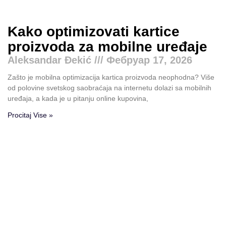
Kako optimizovati kartice
proizvoda za mobilne uređaje
Aleksandar Đekić
Фебруар 17, 2026
Zašto je mobilna optimizacija kartica proizvoda neophodna? Više
od polovine svetskog saobraćaja na internetu dolazi sa mobilnih
uređaja, a kada je u pitanju online kupovina,
Procitaj Vise »