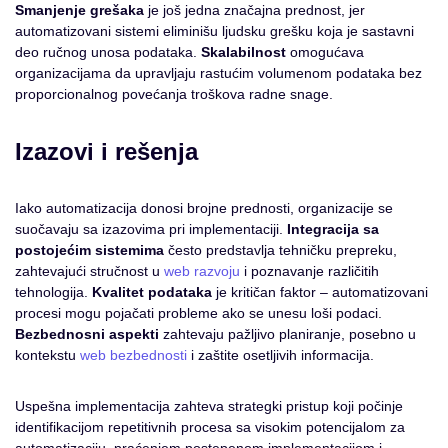
Smanjenje grešaka
je još jedna značajna prednost, jer
automatizovani sistemi eliminišu ljudsku grešku koja je sastavni
deo ručnog unosa podataka.
Skalabilnost
omogućava
organizacijama da upravljaju rastućim volumenom podataka bez
proporcionalnog povećanja troškova radne snage.
Izazovi i rešenja
Iako automatizacija donosi brojne prednosti, organizacije se
suočavaju sa izazovima pri implementaciji.
Integracija sa
postojećim sistemima
često predstavlja tehničku prepreku,
zahtevajući stručnost u
web razvoju
i poznavanje različitih
tehnologija.
Kvalitet podataka
je kritičan faktor – automatizovani
procesi mogu pojačati probleme ako se unesu loši podaci.
Bezbednosni aspekti
zahtevaju pažljivo planiranje, posebno u
kontekstu
web bezbednosti
i zaštite osetljivih informacija.
Uspešna implementacija zahteva strategki pristup koji počinje
identifikacijom repetitivnih procesa sa visokim potencijalom za