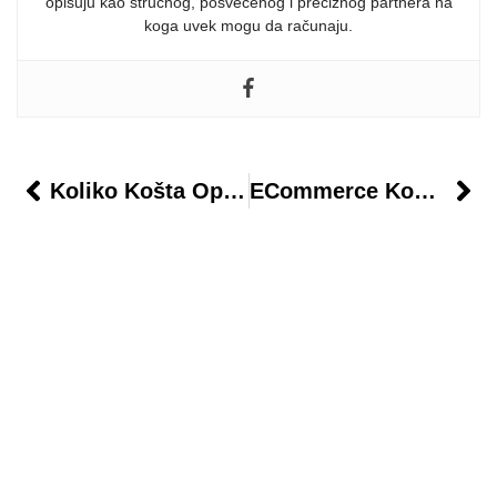
opisuju kao stručnog, posvećenog i preciznog partnera na
koga uvek mogu da računaju.
Koliko Košta Optimizacija Google My Business Profila U Srbiji
ECommerce Konverzija: 7 Strategija Za Povećanje Online Prodaje