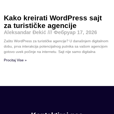
Kako kreirati WordPress sajt
za turističke agencije
Aleksandar Đekić
Фебруар 17, 2026
Zašto WordPress za turističke agencije? U današnjem digitalnom
dobu, prva interakcija potencijalnog putnika sa vašom agencijom
gotovo uvek počinje na internetu. Sajt nije samo digitalna
Procitaj Vise »