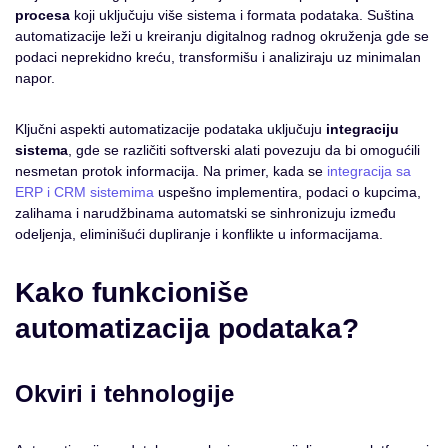
procesa
koji uključuju više sistema i formata podataka. Suština
automatizacije leži u kreiranju digitalnog radnog okruženja gde se
podaci neprekidno kreću, transformišu i analiziraju uz minimalan
napor.
Ključni aspekti automatizacije podataka uključuju
integraciju
sistema
, gde se različiti softverski alati povezuju da bi omogućili
nesmetan protok informacija. Na primer, kada se
integracija sa
ERP i CRM sistemima
uspešno implementira, podaci o kupcima,
zalihama i narudžbinama automatski se sinhronizuju između
odeljenja, eliminišući dupliranje i konflikte u informacijama.
Kako funkcioniše
automatizacija podataka?
Okviri i tehnologije