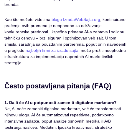
brenda.
Kao što možete videti na
blogu IzradaWebSajta.org
, kontinuirano
praćenje ovih promena je neophodno za održavanje
konkurentske prednosti. Uspešna primena AI-a zahteva i solidnu
tehničku osnovu – brz, siguran i optimizovan veb sajt. U tom
smislu, saradnja sa pouzdanim partnerima, poput onih navedenih
u pregledu
najboljih firmi za izradu sajta
, može pružiti neophodnu
infrastrukturu za implementaciju naprednih AI marketinških
strategija.
Često postavljana pitanja (FAQ)
1. Da li će AI u potpunosti zameniti digitalne marketare?
Ne, AI neće zameniti digitalne marketare, već će transformisati
njihovu ulogu. AI će automatizovati repetitivne, podatkovno
intenzivne zadatke, poput analize osnovnih metrika ili A/B
testiranja naslova. Međutim, ljudska kreativnost, strateško