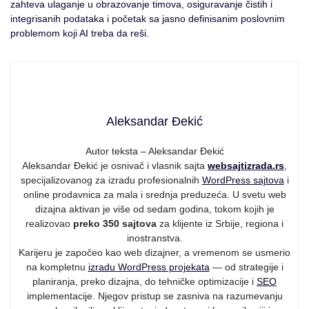
zahteva ulaganje u obrazovanje timova, osiguravanje čistih i
integrisanih podataka i početak sa jasno definisanim poslovnim
problemom koji AI treba da reši.
Aleksandar Đekić
Autor teksta – Aleksandar Đekić
Aleksandar Đekić je osnivač i vlasnik sajta
websajtizrada.rs
,
specijalizovanog za izradu profesionalnih
WordPress sajtova
i
online prodavnica za mala i srednja preduzeća. U svetu web
dizajna aktivan je više od sedam godina, tokom kojih je
realizovao
preko 350 sajtova
za klijente iz Srbije, regiona i
inostranstva.
Karijeru je započeo kao web dizajner, a vremenom se usmerio
na kompletnu
izradu WordPress projekata
— od strategije i
planiranja, preko dizajna, do tehničke optimizacije i
SEO
implementacije. Njegov pristup se zasniva na razumevanju