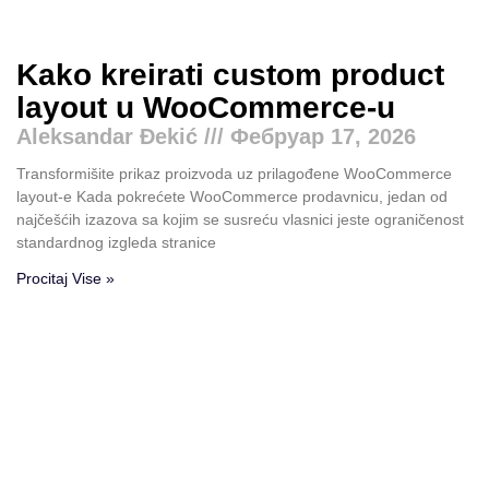
Kako kreirati custom product
layout u WooCommerce-u
Aleksandar Đekić
Фебруар 17, 2026
Transformišite prikaz proizvoda uz prilagođene WooCommerce
layout-e Kada pokrećete WooCommerce prodavnicu, jedan od
najčešćih izazova sa kojim se susreću vlasnici jeste ograničenost
standardnog izgleda stranice
Procitaj Vise »