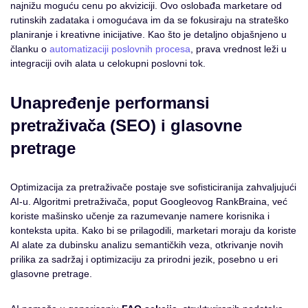
najnižu moguću cenu po akviziciji. Ovo oslobađa marketare od
rutinskih zadataka i omogućava im da se fokusiraju na strateško
planiranje i kreativne inicijative. Kao što je detaljno objašnjeno u
članku o
automatizaciji poslovnih procesa
, prava vrednost leži u
integraciji ovih alata u celokupni poslovni tok.
Unapređenje performansi
pretraživača (SEO) i glasovne
pretrage
Optimizacija za pretraživače postaje sve sofisticiranija zahvaljujući
AI-u. Algoritmi pretraživača, poput Googleovog RankBraina, već
koriste mašinsko učenje za razumevanje namere korisnika i
konteksta upita. Kako bi se prilagodili, marketari moraju da koriste
AI alate za dubinsku analizu semantičkih veza, otkrivanje novih
prilika za sadržaj i optimizaciju za prirodni jezik, posebno u eri
glasovne pretrage.