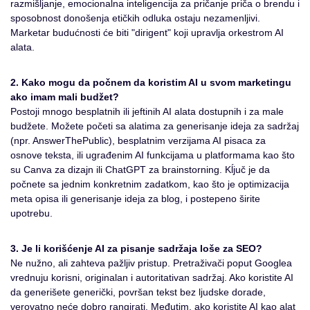
razmišljanje, emocionalna inteligencija za pričanje priča o brendu i
sposobnost donošenja etičkih odluka ostaju nezamenljivi.
Marketar budućnosti će biti "dirigent" koji upravlja orkestrom AI
alata.
2. Kako mogu da počnem da koristim AI u svom marketingu
ako imam mali budžet?
Postoji mnogo besplatnih ili jeftinih AI alata dostupnih i za male
budžete. Možete početi sa alatima za generisanje ideja za sadržaj
(npr. AnswerThePublic), besplatnim verzijama AI pisaca za
osnove teksta, ili ugrađenim AI funkcijama u platformama kao što
su Canva za dizajn ili ChatGPT za brainstorning. Kĺjuč je da
počnete sa jednim konkretnim zadatkom, kao što je optimizacija
meta opisa ili generisanje ideja za blog, i postepeno širite
upotrebu.
3. Je li korišćenje AI za pisanje sadržaja loše za SEO?
Ne nužno, ali zahteva pažljiv pristup. Pretraživači poput Googlea
vrednuju korisni, originalan i autoritativan sadržaj. Ako koristite AI
da generišete generički, površan tekst bez ljudske dorade,
verovatno neće dobro rangirati. Međutim, ako koristite AI kao alat