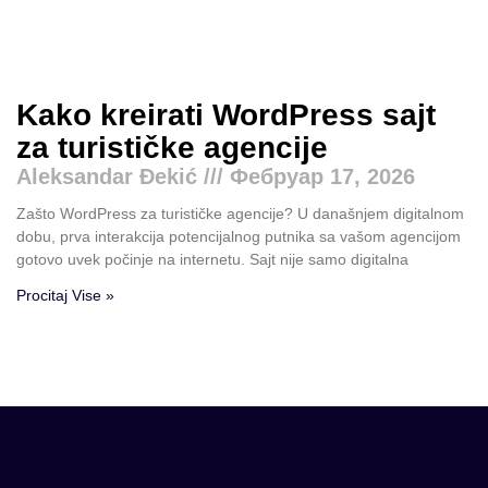
Kako kreirati WordPress sajt
za turističke agencije
Aleksandar Đekić
Фебруар 17, 2026
Zašto WordPress za turističke agencije? U današnjem digitalnom
dobu, prva interakcija potencijalnog putnika sa vašom agencijom
gotovo uvek počinje na internetu. Sajt nije samo digitalna
Procitaj Vise »