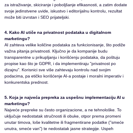
za istraživanje, skiciranje i poboljšanje efikasnosti, a zatim dodate
svoje jedinstvene uvide, iskustvo i editorijalnu kontrolu, rezultat
može biti izvrstan i SEO prijateljski.
4. Kako AI utiče na privatnost podataka u digitalnom
marketingu?
AI zahteva velike količine podataka za funkcionisanje, što podiže
važna pitanja privatnosti. Ključno je da kompanije budu
transparentne u prikupljanju i korišćenju podataka, da poštuju
propise kao što je GDPR, i da implementiraju "privatnost po
dizajnu". Korisnici sve više zahtevaju kontrolu nad svojim
podacima, pa etičko korišćenje AI-a postaje i moralni imperativ i
konkurentska prednost.
5. Koja je najveća prepreka za uspešnu implementaciju AI u
marketingu?
Najveće prepreke su često organizacione, a ne tehnološke. To
uključuje nedostatak stručnosti ili obuke, otpor prema promeni
unutar timova, loše kvalitetne ili fragmentirane podatke ("smeće
unutra, smeće van") te nedostatak jasne strategije. Uspeh