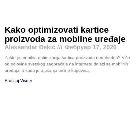
Kako optimizovati kartice
proizvoda za mobilne uređaje
Aleksandar Đekić
Фебруар 17, 2026
Zašto je mobilna optimizacija kartica proizvoda neophodna? Više
od polovine svetskog saobraćaja na internetu dolazi sa mobilnih
uređaja, a kada je u pitanju online kupovina,
Procitaj Vise »