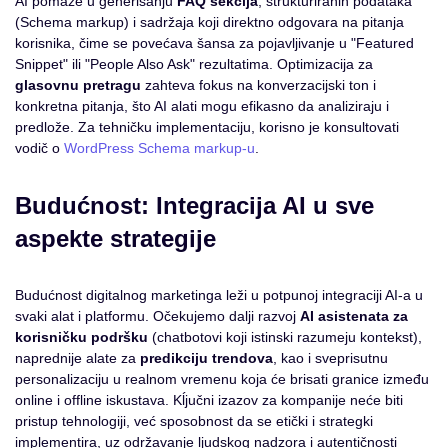
AI pomaže u generisanju
FAQ sekcija
, strukturiranih podataka
(Schema markup) i sadržaja koji direktno odgovara na pitanja
korisnika, čime se povećava šansa za pojavljivanje u "Featured
Snippet" ili "People Also Ask" rezultatima. Optimizacija za
glasovnu pretragu
zahteva fokus na konverzacijski ton i
konkretna pitanja, što AI alati mogu efikasno da analiziraju i
predlože. Za tehničku implementaciju, korisno je konsultovati
vodič o
WordPress Schema markup-u
.
Budućnost: Integracija AI u sve
aspekte strategije
Budućnost digitalnog marketinga leži u potpunoj integraciji AI-a u
svaki alat i platformu. Očekujemo dalji razvoj
AI asistenata za
korisničku podršku
(chatbotovi koji istinski razumeju kontekst),
naprednije alate za
predikciju trendova
, kao i sveprisutnu
personalizaciju u realnom vremenu koja će brisati granice između
online i offline iskustava. Kĺjučni izazov za kompanije neće biti
pristup tehnologiji, već sposobnost da se etički i strategki
implementira, uz održavanje ljudskog nadzora i autentičnosti