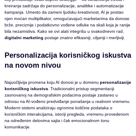
kreiranja sadržaja do personalizacije, analitike i automatizacije
kampanja. Umesto da zameni ljudsku kreativnost, AI je postao
njen moćan multiplikator, omogućavajući marketarima da donose
brže, preciznije i podatkovno vođene odluke na skali koja je ranije
bila nezamisliva. Kako se ovi alati integrišu u svakodnevni rad,
digitalni marketing
postaje znatno efikasniji, ciljaniji i merljiviji.
Personalizacija korisničkog iskustva
na novom nivou
Najuočljivija promena koju AI donosi je u domenu
personalizacije
korisničkog iskustva
. Tradicionalni pristup segmentaciji
zasnovanoj na demografskim podacima postaje zastareo u
odnosu na AI-vođeno predviđanje ponašanja u realnom vremenu.
Moderni sistemi analiziraju ogromne količine podataka o
korisničkim interakcijama, istoriji pregleda, vremenu provedenom
na određenim delovima sajta i čak emocionalnom tonu
komunikacije.