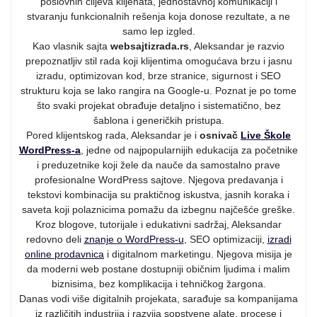
poslovnih ciljeva klijenata, jednostavnoj komunikaciji i
stvaranju funkcionalnih rešenja koja donose rezultate, a ne
samo lep izgled.
Kao vlasnik sajta
websajtizrada.rs
, Aleksandar je razvio
prepoznatljiv stil rada koji klijentima omogućava brzu i jasnu
izradu, optimizovan kod, brze stranice, sigurnost i SEO
strukturu koja se lako rangira na Google-u. Poznat je po tome
što svaki projekat obrađuje detaljno i sistematično, bez
šablona i generičkih pristupa.
Pored klijentskog rada, Aleksandar je i
osnivač
Live Škole
WordPress-a
, jedne od najpopularnijih edukacija za početnike
i preduzetnike koji žele da nauče da samostalno prave
profesionalne WordPress sajtove. Njegova predavanja i
tekstovi kombinacija su praktičnog iskustva, jasnih koraka i
saveta koji polaznicima pomažu da izbegnu najčešće greške.
Kroz blogove, tutorijale i edukativni sadržaj, Aleksandar
redovno deli
znanje o WordPress-u
, SEO optimizaciji,
izradi
online prodavnica
i digitalnom marketingu. Njegova misija je
da moderni web postane dostupniji običnim ljudima i malim
biznisima, bez komplikacija i tehničkog žargona.
Danas vodi više digitalnih projekata, sarađuje sa kompanijama
iz različitih industrija i razvija sopstvene alate, procese i