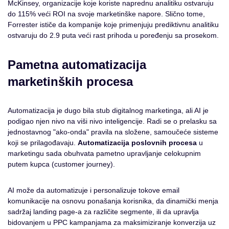
McKinsey, organizacije koje koriste naprednu analitiku ostvaruju
do 115% veći ROI na svoje marketinške napore. Slično tome,
Forrester ističe da kompanije koje primenjuju prediktivnu analitiku
ostvaruju do 2.9 puta veći rast prihoda u poređenju sa prosekom.
Pametna automatizacija
marketinških procesa
Automatizacija je dugo bila stub digitalnog marketinga, ali AI je
podigao njen nivo na viši nivo inteligencije. Radi se o prelasku sa
jednostavnog "ako-onda" pravila na složene, samoučeće sisteme
koji se prilagođavaju.
Automatizacija poslovnih procesa
u
marketingu sada obuhvata pametno upravljanje celokupnim
putem kupca (customer journey).
AI može da automatizuje i personalizuje tokove email
komunikacije na osnovu ponašanja korisnika, da dinamički menja
sadržaj landing page-a za različite segmente, ili da upravlja
bidovanjem u PPC kampanjama za maksimiziranje konverzija uz