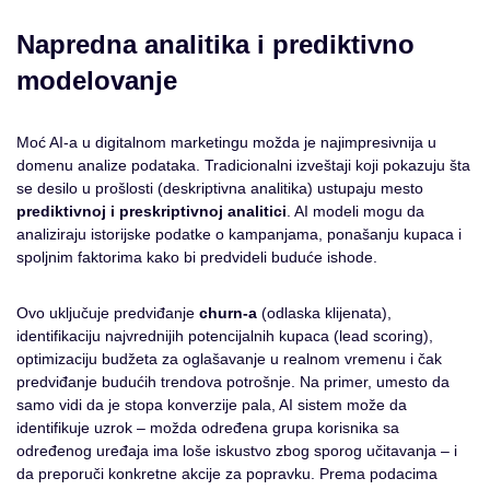
Napredna analitika i prediktivno
modelovanje
Moć AI-a u digitalnom marketingu možda je najimpresivnija u
domenu analize podataka. Tradicionalni izveštaji koji pokazuju šta
se desilo u prošlosti (deskriptivna analitika) ustupaju mesto
prediktivnoj i preskriptivnoj analitici
. AI modeli mogu da
analiziraju istorijske podatke o kampanjama, ponašanju kupaca i
spoljnim faktorima kako bi predvideli buduće ishode.
Ovo uključuje predviđanje
churn-a
(odlaska klijenata),
identifikaciju najvrednijih potencijalnih kupaca (lead scoring),
optimizaciju budžeta za oglašavanje u realnom vremenu i čak
predviđanje budućih trendova potrošnje. Na primer, umesto da
samo vidi da je stopa konverzije pala, AI sistem može da
identifikuje uzrok – možda određena grupa korisnika sa
određenog uređaja ima loše iskustvo zbog sporog učitavanja – i
da preporuči konkretne akcije za popravku. Prema podacima