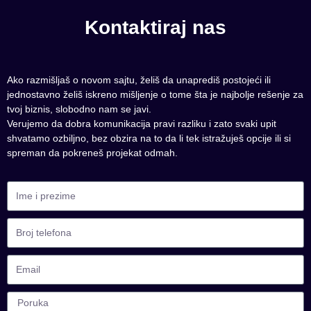
Kontaktiraj nas
Ako razmišljaš o novom sajtu, želiš da unaprediš postojeći ili
jednostavno želiš iskreno mišljenje o tome šta je najbolje rešenje za
tvoj biznis, slobodno nam se javi.
Verujemo da dobra komunikacija pravi razliku i zato svaki upit
shvatamo ozbiljno, bez obzira na to da li tek istražuješ opcije ili si
spreman da pokreneš projekat odmah.