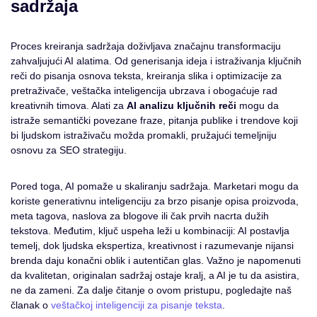
sadržaja
Proces kreiranja sadržaja doživljava značajnu transformaciju
zahvaljujući AI alatima. Od generisanja ideja i istraživanja ključnih
reči do pisanja osnova teksta, kreiranja slika i optimizacije za
pretraživače, veštačka inteligencija ubrzava i obogaćuje rad
kreativnih timova. Alati za
AI analizu ključnih reči
mogu da
istraže semantički povezane fraze, pitanja publike i trendove koji
bi ljudskom istraživaču možda promakli, pružajući temeljniju
osnovu za SEO strategiju.
Pored toga, AI pomaže u skaliranju sadržaja. Marketari mogu da
koriste generativnu inteligenciju za brzo pisanje opisa proizvoda,
meta tagova, naslova za blogove ili čak prvih nacrta dužih
tekstova. Međutim, ključ uspeha leži u kombinaciji: AI postavlja
temelj, dok ljudska ekspertiza, kreativnost i razumevanje nijansi
brenda daju konačni oblik i autentičan glas. Važno je napomenuti
da kvalitetan, originalan sadržaj ostaje kralj, a AI je tu da asistira,
ne da zameni. Za dalje čitanje o ovom pristupu, pogledajte naš
članak o
veštačkoj inteligenciji za pisanje teksta
.