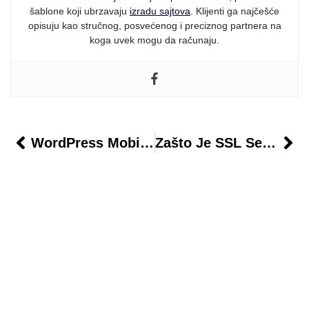
šablone koji ubrzavaju
izradu sajtova
. Klijenti ga najčešće
opisuju kao stručnog, posvećenog i preciznog partnera na
koga uvek mogu da računaju.
WordPress Mobilna Optimizacija: Kompletan Vodič
Zašto Je SSL Sertifikat Važan Za Vaš Sajt