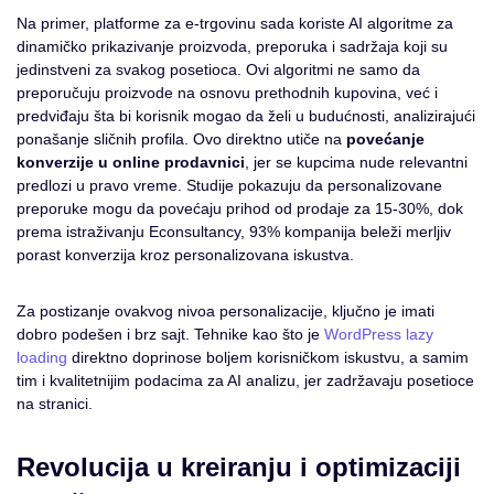
Na primer, platforme za e-trgovinu sada koriste AI algoritme za
dinamičko prikazivanje proizvoda, preporuka i sadržaja koji su
jedinstveni za svakog posetioca. Ovi algoritmi ne samo da
preporučuju proizvode na osnovu prethodnih kupovina, već i
predviđaju šta bi korisnik mogao da želi u budućnosti, analizirajući
ponašanje sličnih profila. Ovo direktno utiče na
povećanje
konverzije u online prodavnici
, jer se kupcima nude relevantni
predlozi u pravo vreme. Studije pokazuju da personalizovane
preporuke mogu da povećaju prihod od prodaje za 15-30%, dok
prema istraživanju Econsultancy, 93% kompanija beleži merljiv
porast konverzija kroz personalizovana iskustva.
Za postizanje ovakvog nivoa personalizacije, ključno je imati
dobro podešen i brz sajt. Tehnike kao što je
WordPress lazy
loading
direktno doprinose boljem korisničkom iskustvu, a samim
tim i kvalitetnijim podacima za AI analizu, jer zadržavaju posetioce
na stranici.
Revolucija u kreiranju i optimizaciji