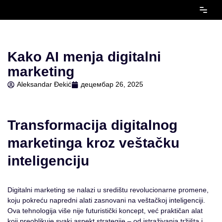
Скочи
на
садржај
Kako AI menja digitalni
marketing
Aleksandar Đekić
децембар 26, 2025
Transformacija digitalnog
marketinga kroz veštačku
inteligenciju
Digitalni marketing se nalazi u središtu revolucionarne promene,
koju pokreću napredni alati zasnovani na veštačkoj inteligenciji.
Ova tehnologija više nije futuristički koncept, već praktičan alat
koji preoblikuje svaki aspekt strategije – od istraživanja tržišta i