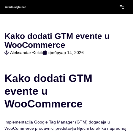
Скочи
на
садржај
Kako dodati GTM evente u
WooCommerce
Aleksandar Đekić
фебруар 14, 2026
Kako dodati GTM
evente u
WooCommerce
Implementacija Google Tag Manager (GTM) događaja u
WooCommerce prodavnici predstavlja ključni korak ka naprednoj