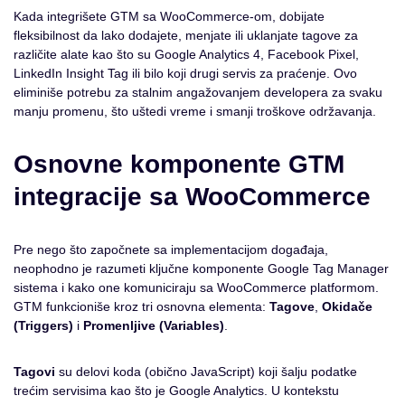
Kada integrišete GTM sa WooCommerce-om, dobijate
fleksibilnost da lako dodajete, menjate ili uklanjate tagove za
različite alate kao što su Google Analytics 4, Facebook Pixel,
LinkedIn Insight Tag ili bilo koji drugi servis za praćenje. Ovo
eliminiše potrebu za stalnim angažovanjem developera za svaku
manju promenu, što uštedi vreme i smanji troškove održavanja.
Osnovne komponente GTM
integracije sa WooCommerce
Pre nego što započnete sa implementacijom događaja,
neophodno je razumeti ključne komponente Google Tag Manager
sistema i kako one komuniciraju sa WooCommerce platformom.
GTM funkcioniše kroz tri osnovna elementa:
Tagove
,
Okidače
(Triggers)
i
Promenljive (Variables)
.
Tagovi
su delovi koda (obično JavaScript) koji šalju podatke
trećim servisima kao što je Google Analytics. U kontekstu