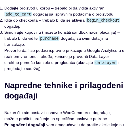
Dodajte proizvod u korpu – trebalo bi da vidite aktiviran
add_to_cart
događaj sa ispravnim podacima o proizvodu.
Idite do checkouta – trebalo bi da se aktivira
begin_checkout
događaj.
Simulirajte kupovinu (možete koristiti sandbox način plaćanja) –
trebalo bi da vidite
purchase
događaj sa svim detaljima
transakcije.
Proverite da li se podaci ispravno prikazuju u Google Analytics-u u
realnom vremenu. Takođe, korisno je proveriti Data Layer
direktno pomoću konzole u pregledaču (ukucajte
dataLayer
i
pregledajte sadržaj).
Napredne tehnike i prilagođeni
događaji
Nakon što ste postavili osnovne WooCommerce događaje,
možete proširiti praćenje na specifične poslovne potrebe.
Prilagođeni događaji
vam omogućavaju da pratite akcije koje su