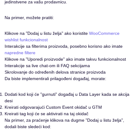
jedinstvene za vašu prodavnicu.
Na primer, možete pratiti:
Klikove na "Dodaj u listu želja" ako koristite
WooCommerce
wishlist funkcionalnost
Interakcije sa filterima proizvoda, posebno korisno ako imate
napredne filtere
Klikove na "Uporedi proizvode" ako imate takvu funkcionalnost
Interakcije sa live chat-om ili FAQ sekcijama
Skrolovanje do određenih delova stranice proizvoda
Da biste implementirali prilagođeni događaj, morate:
Dodati kod koji će "gurnuti" događaj u Data Layer kada se akcija
desi
Kreirati odgovarajući Custom Event okidač u GTM
Kreirati tag koji će se aktivirati na taj okidač
Na primer, za praćenje klikova na dugme "Dodaj u listu želja",
dodali biste sledeći kod: