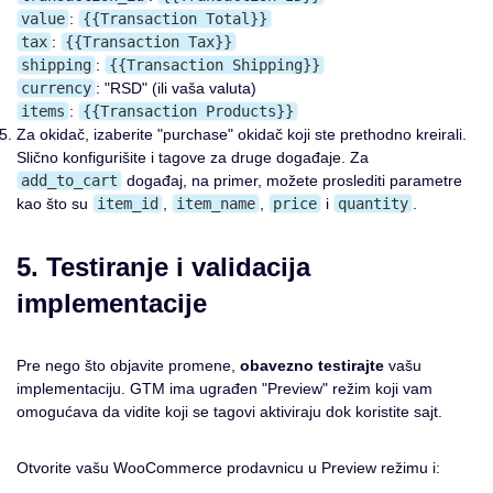
value
:
{{Transaction Total}}
tax
:
{{Transaction Tax}}
shipping
:
{{Transaction Shipping}}
currency
: "RSD" (ili vaša valuta)
items
:
{{Transaction Products}}
Za okidač, izaberite "purchase" okidač koji ste prethodno kreirali.
Slično konfigurišite i tagove za druge događaje. Za
add_to_cart
događaj, na primer, možete proslediti parametre
kao što su
item_id
,
item_name
,
price
i
quantity
.
5. Testiranje i validacija
implementacije
Pre nego što objavite promene,
obavezno testirajte
vašu
implementaciju. GTM ima ugrađen "Preview" režim koji vam
omogućava da vidite koji se tagovi aktiviraju dok koristite sajt.
Otvorite vašu WooCommerce prodavnicu u Preview režimu i: