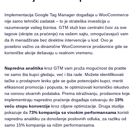
Implementacija Google Tag Manager događaja u WooCommerce
nije samo tehnički zadatak – to je strateška investicija u
razumevanje vašeg biznisa. GTM služi kao centralni čvor za sve
tagove (skripte za praćenje) na vašem sajtu, omogućavajući vam
da ih menadžirate bez direktne intervencije u kod. Ovo je
posebno važno za dinamične WooCommerce prodavnice gde se
korisničke akcije dešavaju u realnom vremenu.
Napredna analitika
kroz GTM vam pruža mogućnost da pratite
ne samo šta kupci gledaju, već i šta
rade
. Možete identifikovati
tačke u prodajnom levku gde se gube potencijalni kupci, meriti
efikasnost promocija i popusta, te optimizovati korisničko iskustvo
na osnovu stvarnih podataka. Prema istraživanju, prodavnice koje
implementiraju napredno praćenje događaja ostvaruju do
15%
veću stopu konverzije
kroz ciljane optimizacije. Druga studija
pokazuje da
73% kompanija sa visokim performansama
koristi
naprednu analitiku za donošenje poslovnih odluka, za razliku od
samo 15% kompanija sa nižim performansama.