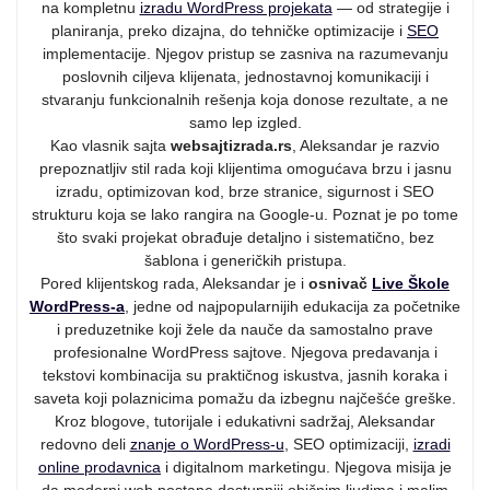
na kompletnu
izradu WordPress projekata
— od strategije i
planiranja, preko dizajna, do tehničke optimizacije i
SEO
implementacije. Njegov pristup se zasniva na razumevanju
poslovnih ciljeva klijenata, jednostavnoj komunikaciji i
stvaranju funkcionalnih rešenja koja donose rezultate, a ne
samo lep izgled.
Kao vlasnik sajta
websajtizrada.rs
, Aleksandar je razvio
prepoznatljiv stil rada koji klijentima omogućava brzu i jasnu
izradu, optimizovan kod, brze stranice, sigurnost i SEO
strukturu koja se lako rangira na Google-u. Poznat je po tome
što svaki projekat obrađuje detaljno i sistematično, bez
šablona i generičkih pristupa.
Pored klijentskog rada, Aleksandar je i
osnivač
Live Škole
WordPress-a
, jedne od najpopularnijih edukacija za početnike
i preduzetnike koji žele da nauče da samostalno prave
profesionalne WordPress sajtove. Njegova predavanja i
tekstovi kombinacija su praktičnog iskustva, jasnih koraka i
saveta koji polaznicima pomažu da izbegnu najčešće greške.
Kroz blogove, tutorijale i edukativni sadržaj, Aleksandar
redovno deli
znanje o WordPress-u
, SEO optimizaciji,
izradi
online prodavnica
i digitalnom marketingu. Njegova misija je
da moderni web postane dostupniji običnim ljudima i malim