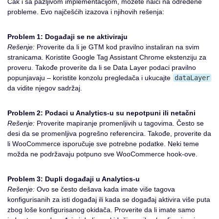
Čak i sa pažljivom implementacijom, možete naići na određene
probleme. Evo najčešćih izazova i njihovih rešenja:
Problem 1: Događaji se ne aktiviraju
Rešenje:
Proverite da li je GTM kod pravilno instaliran na svim
stranicama. Koristite Google Tag Assistant Chrome ekstenziju za
proveru. Takođe proverite da li se Data Layer podaci pravilno
popunjavaju – koristite konzolu pregledača i ukucajte
dataLayer
da vidite njegov sadržaj.
Problem 2: Podaci u Analytics-u su nepotpuni ili netačni
Rešenje:
Proverite mapiranje promenljivih u tagovima. Često se
desi da se promenljiva pogrešno referencira. Takođe, proverite da
li WooCommerce isporučuje sve potrebne podatke. Neki teme
možda ne podržavaju potpuno sve WooCommerce hook-ove.
Problem 3: Dupli događaji u Analytics-u
Rešenje:
Ovo se često dešava kada imate više tagova
konfigurisanih za isti događaj ili kada se događaj aktivira više puta
zbog loše konfigurisanog okidača. Proverite da li imate samo