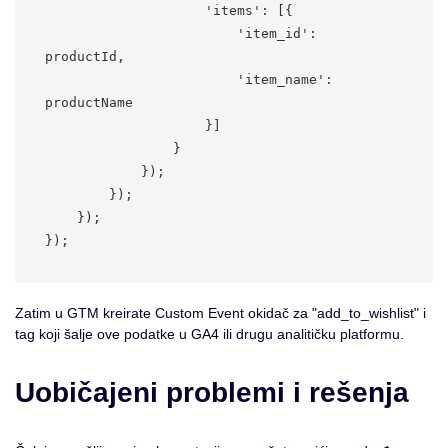
                    'items': [{

                        'item_id': 
productId,

                        'item_name': 
productName

                    }]

                }

            });

        });

    });

Zatim u GTM kreirate Custom Event okidač za "add_to_wishlist" i
tag koji šalje ove podatke u GA4 ili drugu analitičku platformu.
Uobičajeni problemi i rešenja