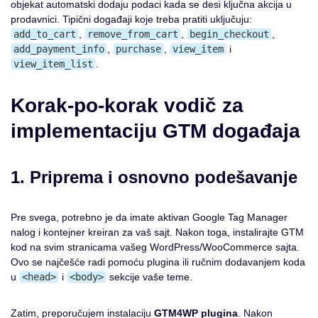
objekat automatski dodaju podaci kada se desi ključna akcija u
prodavnici. Tipični događaji koje treba pratiti uključuju:
add_to_cart
,
remove_from_cart
,
begin_checkout
,
add_payment_info
,
purchase
,
view_item
i
view_item_list
.
Korak-po-korak vodič za
implementaciju GTM događaja
1. Priprema i osnovno podešavanje
Pre svega, potrebno je da imate aktivan Google Tag Manager
nalog i kontejner kreiran za vaš sajt. Nakon toga, instalirajte GTM
kod na svim stranicama vašeg WordPress/WooCommerce sajta.
Ovo se najčešće radi pomoću plugina ili ručnim dodavanjem koda
u
<head>
i
<body>
sekcije vaše teme.
Zatim, preporučujem instalaciju
GTM4WP plugina
. Nakon