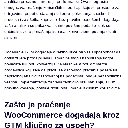
analitici i preciznom merenju performansi. Ova integracija
omogućava praćenje korisničkih interakcija koje su presudne za
e-trgovinu, poput dodavanja u korpu, pokretanja checkout
procesa i završetka kupovine. Bez pravilno podešenih događaja,
vaša analitika će prikazivati samo površne podatke, dok će
dubinski uvid u ponašanje kupaca i konverzione putanje ostati
skriven.
Dodavanje GTM događaja direktno utiče na vašu sposobnost da
optimizujete prodajni levak, smanjite stopu napuštanja korpe i
povećate ukupnu konverziju. Za vlasnike WooCommerce
prodavnica koji žele da predu sa osnovnog praćenja poseta ka
naprednoj analitici zasnovanoj na podacima, ovo je nezaobilazna
veština. Implementacija zahteva tehničko razumevanje, ali uz
pravilno vođenje, postaje dostupna i manje iskusnim korisnicima.
Zašto je praćenje
WooCommerce događaja kroz
GTM ključno za uspeh?