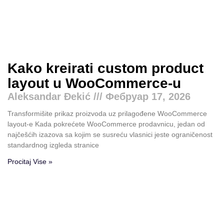
Kako kreirati custom product
layout u WooCommerce-u
Aleksandar Đekić
Фебруар 17, 2026
Transformišite prikaz proizvoda uz prilagođene WooCommerce
layout-e Kada pokrećete WooCommerce prodavnicu, jedan od
najčešćih izazova sa kojim se susreću vlasnici jeste ograničenost
standardnog izgleda stranice
Procitaj Vise »