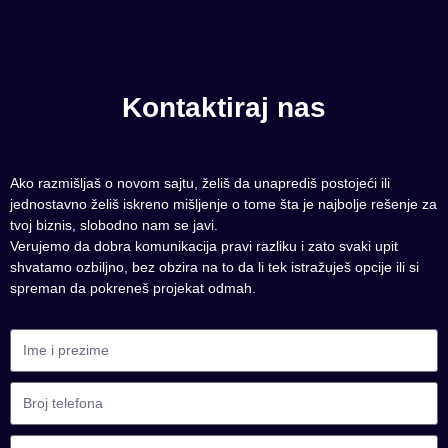
Kontaktiraj nas
Ako razmišljaš o novom sajtu, želiš da unaprediš postojeći ili
jednostavno želiš iskreno mišljenje o tome šta je najbolje rešenje za
tvoj biznis, slobodno nam se javi.
Verujemo da dobra komunikacija pravi razliku i zato svaki upit
shvatamo ozbiljno, bez obzira na to da li tek istražuješ opcije ili si
spreman da pokreneš projekat odmah.