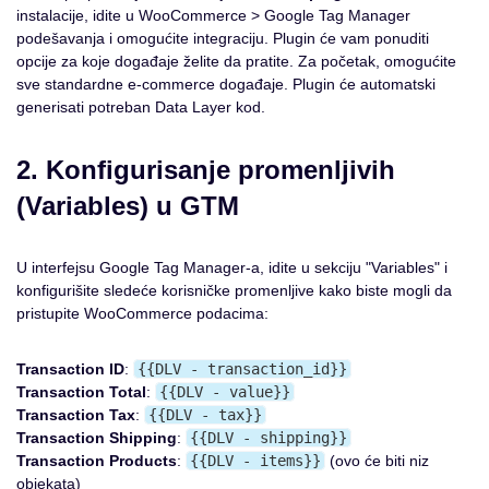
instalacije, idite u WooCommerce > Google Tag Manager
podešavanja i omogućite integraciju. Plugin će vam ponuditi
opcije za koje događaje želite da pratite. Za početak, omogućite
sve standardne e-commerce događaje. Plugin će automatski
generisati potreban Data Layer kod.
2. Konfigurisanje promenljivih
(Variables) u GTM
U interfejsu Google Tag Manager-a, idite u sekciju "Variables" i
konfigurišite sledeće korisničke promenljive kako biste mogli da
pristupite WooCommerce podacima:
Transaction ID
:
{{DLV - transaction_id}}
Transaction Total
:
{{DLV - value}}
Transaction Tax
:
{{DLV - tax}}
Transaction Shipping
:
{{DLV - shipping}}
Transaction Products
:
{{DLV - items}}
(ovo će biti niz
objekata)