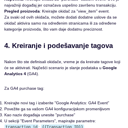
najvažniji događaj jer označava uspešno završenu transakciju.
Pregled proizvoda
: Kreirajte okidač za "view_item" event.
Za svaki od ovih okidača, možete dodati dodatne uslove da se
okidač aktivira samo na određenim stranicama ili za određene
kategorije proizvoda, što vam daje dodatnu preciznost.
4. Kreiranje i podešavanje tagova
Nakon što ste definisali okidače, vreme je da kreirate tagove koji
će se aktivirati. Najčešći scenario je slanje podataka u
Google
Analytics 4
(GA4).
Za GA4 purchase tag:
Kreirajte novi tag i izaberite "Google Analytics: GA4 Event"
Povežite ga sa vašom GA4 konfiguracijskom promenljivom
Kao naziv događaja unesite "purchase"
U sekciji "Event Parameters", mapirajte parametre:
transaction_id
:
{{Transaction ID}}