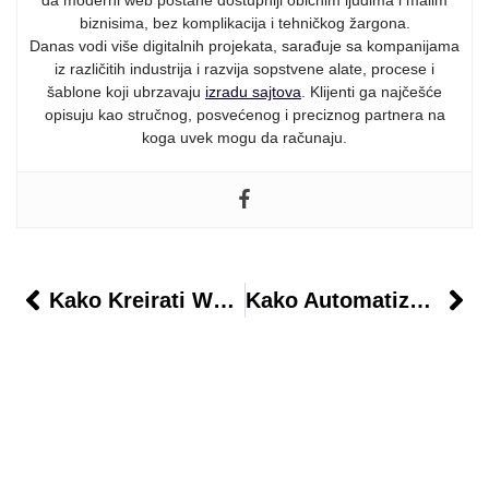
biznisima, bez komplikacija i tehničkog žargona.
Danas vodi više digitalnih projekata, sarađuje sa kompanijama
iz različitih industrija i razvija sopstvene alate, procese i
šablone koji ubrzavaju
izradu sajtova
. Klijenti ga najčešće
opisuju kao stručnog, posvećenog i preciznog partnera na
koga uvek mogu da računaju.
Kako Kreirati WordPress Sajt Za Kreativne Studije
Kako Automatizovati Dodavanje Proizvoda U Shop