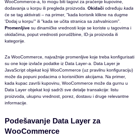
WooCommerce-a, to mogu biti tagovi za praćenje kupovine,
dodavanja u korpu ili pregleda proizvoda.
Okidači
određuju
kada
će se tag aktivirati – na primer, "kada korisnik klikne na dugme
'Dodaj u korpu'" ili "kada se učita stranica sa zahvalnicom".
Promenljive
su dinamičke vrednosti koje se koriste u tagovima i
okidačima, poput vrednosti porudžbine, ID-ja proizvoda ili
kategorije.
Za WooCommerce, najvažnije promenljive koje treba konfigurisati
su one koje izvlače podatke iz Data Layer-a. Data Layer je
JavaScript objekat koji WooCommerce (uz pravilnu konfiguraciju)
može da popuni podacima o korisničkim akcijama. Na primer,
kada kupac završi kupovinu, WooCommerce može da gurnu u
Data Layer objekat koji sadrži sve detalje transakcije: listu
proizvoda, ukupnu vrednost, porez, dostavu i druge relevantne
informacije.
Podešavanje Data Layer za
WooCommerce