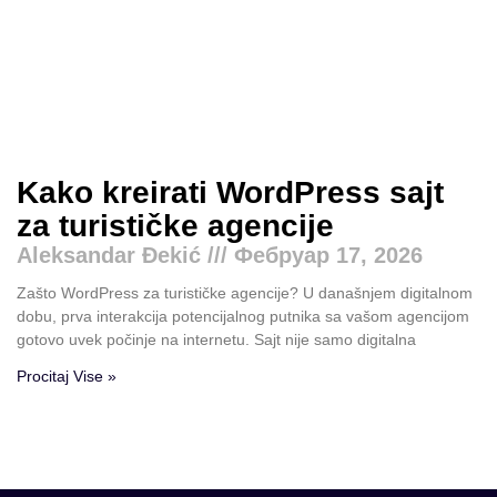
Kako kreirati WordPress sajt
za turističke agencije
Aleksandar Đekić
Фебруар 17, 2026
Zašto WordPress za turističke agencije? U današnjem digitalnom
dobu, prva interakcija potencijalnog putnika sa vašom agencijom
gotovo uvek počinje na internetu. Sajt nije samo digitalna
Procitaj Vise »