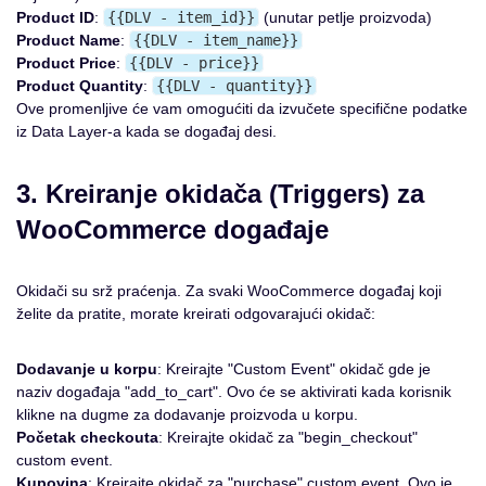
Product ID
:
{{DLV - item_id}}
(unutar petlje proizvoda)
Product Name
:
{{DLV - item_name}}
Product Price
:
{{DLV - price}}
Product Quantity
:
{{DLV - quantity}}
Ove promenljive će vam omogućiti da izvučete specifične podatke
iz Data Layer-a kada se događaj desi.
3. Kreiranje okidača (Triggers) za
WooCommerce događaje
Okidači su srž praćenja. Za svaki WooCommerce događaj koji
želite da pratite, morate kreirati odgovarajući okidač:
Dodavanje u korpu
: Kreirajte "Custom Event" okidač gde je
naziv događaja "add_to_cart". Ovo će se aktivirati kada korisnik
klikne na dugme za dodavanje proizvoda u korpu.
Početak checkouta
: Kreirajte okidač za "begin_checkout"
custom event.
Kupovina
: Kreirajte okidač za "purchase" custom event. Ovo je