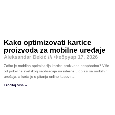
Kako optimizovati kartice
proizvoda za mobilne uređaje
Aleksandar Đekić
Фебруар 17, 2026
Zašto je mobilna optimizacija kartica proizvoda neophodna? Više
od polovine svetskog saobraćaja na internetu dolazi sa mobilnih
uređaja, a kada je u pitanju online kupovina,
Procitaj Vise »