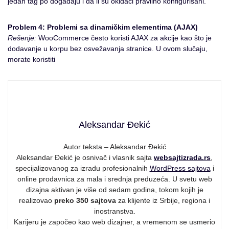
jedan tag po događaju i da li su okidači pravilno konfigurisani.
Problem 4: Problemi sa dinamičkim elementima (AJAX)
Rešenje:
WooCommerce često koristi AJAX za akcije kao što je
dodavanje u korpu bez osvežavanja stranice. U ovom slučaju,
morate koristiti
Aleksandar Đekić
Autor teksta – Aleksandar Đekić
Aleksandar Đekić je osnivač i vlasnik sajta
websajtizrada.rs
,
specijalizovanog za izradu profesionalnih
WordPress sajtova
i
online prodavnica za mala i srednja preduzeća. U svetu web
dizajna aktivan je više od sedam godina, tokom kojih je
realizovao
preko 350 sajtova
za klijente iz Srbije, regiona i
inostranstva.
Karijeru je započeo kao web dizajner, a vremenom se usmerio