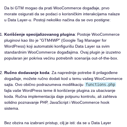
Da bi GTM mogao da prati WooCommerce događaje, prvo
morate osigurati da se podaci o korisničkim interakcijama nalaze
u Data Layer-u. Postoji nekoliko načina da se ovo postigne:
Korišćenje specijalizovanog plugina
: Postoje WooCommerce
pluginovi kao što je "GTM4WP" (Google Tag Manager for
WordPress) koji automatski konfigurišu Data Layer sa svim
standardnim WooCommerce događajima. Ovaj plugin je izuzetno
popularan jer pokriva većinu potrebnih scenarija out-of-the-box.
Ručno dodavanje koda
: Za naprednije potrebe ili prilagođene
događaje, možete ručno dodati kod u temu vašeg WooCommerce
sajta. Ovo obično podrazumeva modifikaciju
functions.php
fajla vaše WordPress teme ili korišćenje plugina za ubacivanje
koda. Ručna implementacija daje potpunu kontrolu, ali zahteva
solidno poznavanje PHP, JavaScript i WooCommerce hook
sistema.
Bez obzira na izabrani pristup, cilj je isti: da se u Data Layer