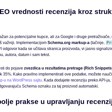
O vrednosti recenzija kroz struk
ažan za potencijalne kupce, ali za Google i druge pretraživače, n
Pr
još važniji. Implementacijom
Schema.org markup-a
(tačnije,
 odgovor kada se učitava stranica proizvoda, vi jasno signalizi
u, autora, datum i sam tekst.
sti do pojave
zvezdica u rezultatima pretrage (Rich Snippets
ak 35%. Kako pravilno implementirati ove podatke, možete naučit
-u na WordPress sajtu
. Kada dodajete recenziju preko API-ja,
 odgovarajuću Schema oznaku za taj proizvod automatski.
jbolje prakse u upravljanju recenz