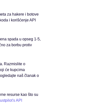
meta za hakere i botove
koda i korišćenje API
 ocena spada u opseg 1-5,
čno za borbu protiv
a. Razmislite o
koji će kupcima
pogledajte naš članak o
erne resurse kao što su
ustpilot's API