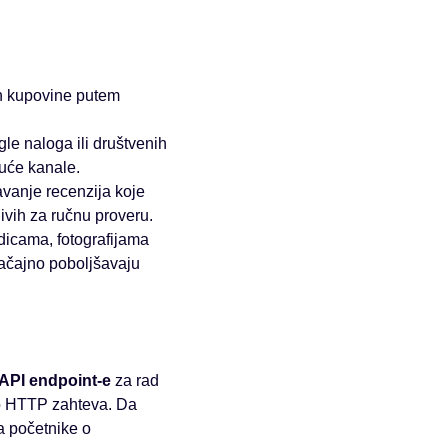
n kupovine putem
le naloga ili društvenih
uće kanale.
vanje recenzija koje
ivih za ručnu proveru.
dicama, fotografijama
načajno poboljšavaju
API endpoint-e
za rad
ko HTTP zahteva. Da
a početnike o