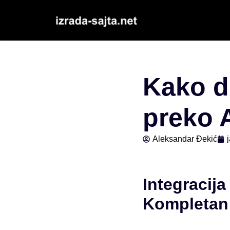
Скочи
на
садржај
Kako d
preko A
Aleksandar Đekić
Integracija
Kompletan 