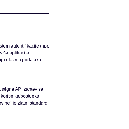
tem autentifikacije (npr.
vaša aplikacija,
iju ulaznih podataka i
 stigne API zahtev sa
D korisnika/postupka
ine" je zlatni standard