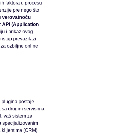
ih faktora u procesu
nzije pre nego što
u verovatnoću
z
API (Application
u i prikaz ovog
ristup prevazilazi
 za ozbiljne online
 plugina postaje
 sa drugim servisima,
I, vaš sistem za
a specijalizovanim
 klijentima (CRM).