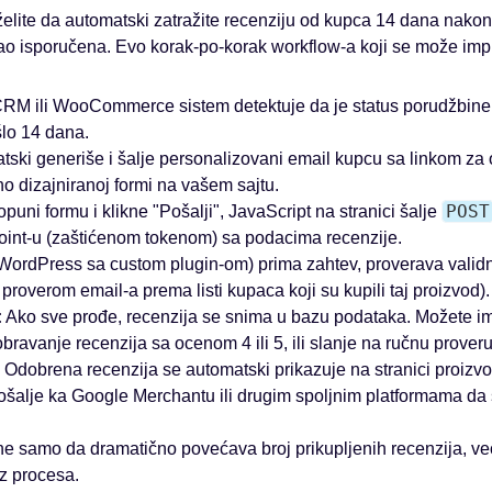
želite da automatski zatražite recenziju od kupca 14 dana nakon
 isporučena. Evo korak-po-korak workflow-a koji se može impl
RM ili WooCommerce sistem detektuje da je status porudžbine
šlo 14 dana.
ski generiše i šalje personalizovani email kupcu sa linkom za o
o dizajniranoj formi na vašem sajtu.
POST
uni formu i klikne "Pošalji", JavaScript na stranici šalje
nt-u (zaštićenom tokenom) sa podacima recenzije.
ordPress sa custom plugin-om) prima zahtev, proverava validn
 proverom email-a prema listi kupaca koji su kupili taj proizvod).
:
Ako sve prođe, recenzija se snima u bazu podataka. Možete im
ravanje recenzija sa ocenom 4 ili 5, ili slanje na ručnu proveru
Odobrena recenzija se automatski prikazuje na stranici proizvo
šalje ka Google Merchantu ili drugim spoljnim platformama da 
e samo da dramatično povećava broj prikupljenih recenzija, već 
iz procesa.