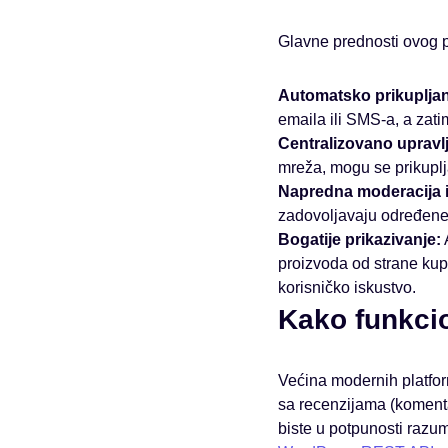
Glavne prednosti ovog p
Automatsko prikupljan
emaila ili SMS-a, a zat
Centralizovano upravlj
mreža, mogu se prikuplj
Napredna moderacija i f
zadovoljavaju određene k
Bogatije prikazivanje:
A
proizvoda od strane kup
korisničko iskustvo.
Kako funkci
Većina modernih platfo
sa recenzijama (koment
biste u potpunosti razu