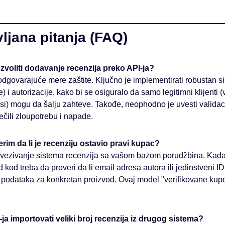
ljana pitanja (FAQ)
ozvoliti dodavanje recenzija preko API-ja?
dgovarajuće mere zaštite. Ključno je implementirati robustan sis
 i autorizacije, kako bi se osiguralo da samo legitimni klijenti (
visi) mogu da šalju zahteve. Takođe, neophodno je uvesti validac
rečili zloupotrebu i napade.
im da li je recenziju ostavio pravi kupac?
povezivanje sistema recenzija sa vašom bazom porudžbina. Kada
kod treba da proveri da li email adresa autora ili jedinstveni I
 podataka za konkretan proizvod. Ovaj model "verifikovane kupov
-ja importovati veliki broj recenzija iz drugog sistema?