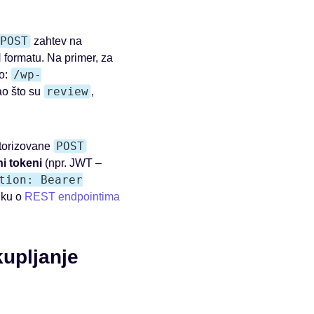
POST
zahtev na
 formatu. Na primer, za
/wp-
o:
review
ao što su
,
POST
utorizovane
ni tokeni
(npr. JWT –
tion: Bearer
nku o
REST endpointima
kupljanje