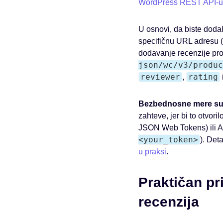
WordPress REST API-u
U osnovi, da biste dodali
specifičnu URL adresu (
dodavanje recenzije pr
json/wc/v3/produc
reviewer
rating
,
Bezbednosne mere su 
zahteve, jer bi to otvori
JSON Web Tokens) ili API
<your_token>
). Det
u praksi
.
Praktičan pr
recenzija