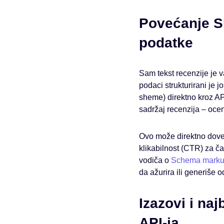
Povećanje SE
podatke
Sam tekst recenzije je v
podaci strukturirani je 
sheme) direktno kroz API
sadržaj recenzija – ocen
Ovo može direktno dove
klikabilnost (CTR) za č
vodiča o
Schema markup
da ažurira ili generiše
Izazovi i na
API-ja