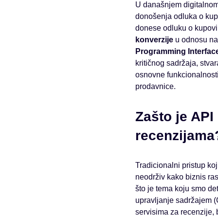
U današnjem digitalnom
donošenja odluka o kupo
donese odluku o kupovin
konverzije
u odnosu na 
Programming Interfac
kritičnog sadržaja, stva
osnovne funkcionalnosti 
prodavnice.
Zašto je API 
recenzijama
Tradicionalni pristup k
neodrživ kako biznis ra
što je tema koju smo det
upravljanje sadržajem (
servisima za recenzije,