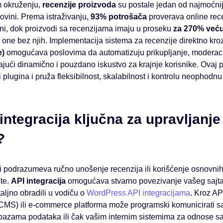
 okruženju,
recenzije proizvoda
su postale jedan od najmoćnij
vini. Prema istraživanju,
93% potrošača
proverava online rece
i, dok proizvodi sa recenzijama imaju u proseku
za 270% već
one bez njih. Implementacija sistema za recenzije direktno kro
e)
omogućava poslovima da automatizuju prikupljanje, moderacij
rajući dinamično i pouzdano iskustvo za krajnje korisnike. Ovaj p
plugina i pruža fleksibilnost, skalabilnost i kontrolu neophodnu
integracija ključna za upravljanje
?
oji podrazumeva ručno unošenje recenzija ili korišćenje osnovnih
ste.
API integracija
omogućava stvarno povezivanje vašeg sajta
aljno obradili u vodiču o
WordPress API integracijama
. Kroz AP
CMS) ili e-commerce platforma može programski komunicirati s
 bazama podataka ili čak vašim internim sistemima za odnose sa