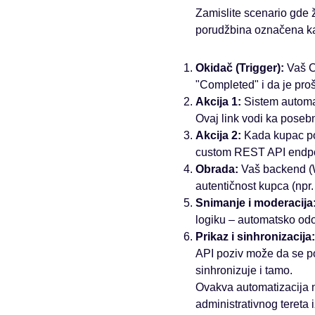
Zamislite scenario gde 
porudžbina označena kao
Okidač (Trigger):
Vaš C
"Completed" i da je pro
Akcija 1:
Sistem automat
Ovaj link vodi ka posebn
Akcija 2:
Kada kupac pop
custom REST API endpoi
Obrada:
Vaš backend (W
autentičnost kupca (npr.
Snimanje i moderacija
logiku – automatsko odob
Prikaz i sinhronizacija:
API poziv može da se po
sinhronizuje i tamo.
Ovakva automatizacija n
administrativnog tereta 