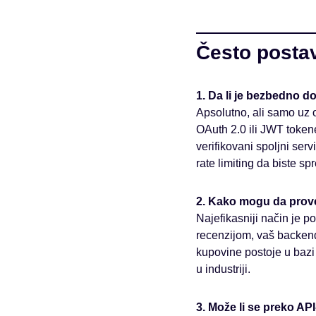
Često postav
1. Da li je bezbedno d
Apsolutno, ali samo uz o
OAuth 2.0 ili JWT tokene)
verifikovani spoljni ser
rate limiting da biste sp
2. Kako mogu da prover
Najefikasniji način je 
recenzijom, vaš backend 
kupovine postoje u bazi
u industriji.
3. Može li se preko API