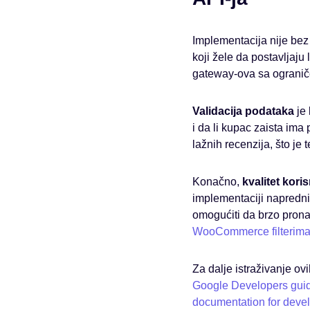
Implementacija nije bez
koji žele da postavljaju
gateway-ova sa ograniče
Validacija podataka
je 
i da li kupac zaista ima
lažnih recenzija, što je
Konačno,
kvalitet kori
implementaciji naprednih
omogućiti da brzo pronađ
WooCommerce filterima
Za dalje istraživanje o
Google Developers gui
documentation for deve