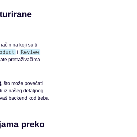
turirane
ačin na koji su ti
oduct
Review
i
rate pretraživačima
)
, što može povećati
i iz našeg detaljnog
 vaš backend kod treba
ijama preko