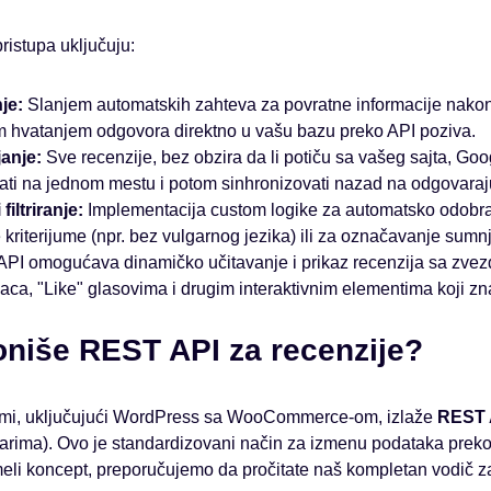
ristupa uključuju:
je:
Slanjem automatskih zahteva za povratne informacije nako
im hvatanjem odgovora direktno u vašu bazu preko API poziva.
anje:
Sve recenzije, bez obzira da li potiču sa vašeg sajta, Goog
ati na jednom mestu i potom sinhronizovati nazad na odgovaraj
iltriranje:
Implementacija custom logike za automatsko odobra
riterijume (npr. bez vulgarnog jezika) ili za označavanje sumnj
PI omogućava dinamičko učitavanje i prikaz recenzija sa zvez
aca, "Like" glasovima i drugim interaktivnim elementima koji z
oniše REST API za recenzije?
rmi, uključujući WordPress sa WooCommerce-om, izlaže
REST 
arima). Ovo je standardizovani način za izmenu podataka pre
meli koncept, preporučujemo da pročitate naš kompletan vodič z