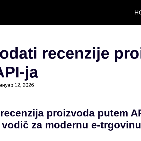
H
odati recenzije pr
PI-ja
јануар 12, 2026
 recenzija proizvoda putem AP
vodič za modernu e-trgovin