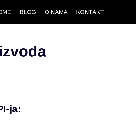
OME
BLOG
O NAMA
KONTAKT
oizvoda
I-ja:
u