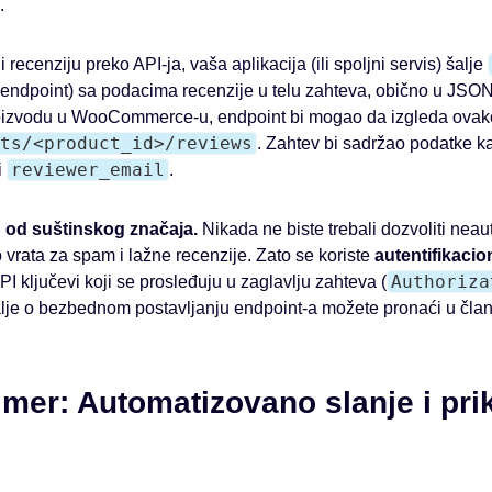
.
 recenziju preko API-ja, vaša aplikacija (ili spoljni servis) šalje
endpoint) sa podacima recenzije u telu zahteva, obično u JSON
oizvodu u WooCommerce-u, endpoint bi mogao da izgleda ovak
ts/<product_id>/reviews
. Zahtev bi sadržao podatke k
reviewer_email
i
.
od suštinskog značaja.
Nikada ne biste trebali dozvoliti nea
lo vrata za spam i lažne recenzije. Zato se koriste
autentifikacio
Authoriza
 ključevi koji se prosleđuju u zaglavlju zahteva (
alje o bezbednom postavljanju endpoint-a možete pronaći u čla
imer: Automatizovano slanje i pri