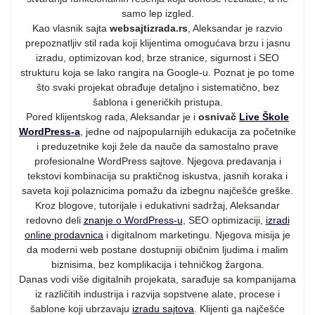
samo lep izgled.
Kao vlasnik sajta
websajtizrada.rs
, Aleksandar je razvio
prepoznatljiv stil rada koji klijentima omogućava brzu i jasnu
izradu, optimizovan kod, brze stranice, sigurnost i SEO
strukturu koja se lako rangira na Google-u. Poznat je po tome
što svaki projekat obrađuje detaljno i sistematično, bez
šablona i generičkih pristupa.
Pored klijentskog rada, Aleksandar je i
osnivač
Live Škole
WordPress-a
, jedne od najpopularnijih edukacija za početnike
i preduzetnike koji žele da nauče da samostalno prave
profesionalne WordPress sajtove. Njegova predavanja i
tekstovi kombinacija su praktičnog iskustva, jasnih koraka i
saveta koji polaznicima pomažu da izbegnu najčešće greške.
Kroz blogove, tutorijale i edukativni sadržaj, Aleksandar
redovno deli
znanje o WordPress-u
, SEO optimizaciji,
izradi
online prodavnica
i digitalnom marketingu. Njegova misija je
da moderni web postane dostupniji običnim ljudima i malim
biznisima, bez komplikacija i tehničkog žargona.
Danas vodi više digitalnih projekata, sarađuje sa kompanijama
iz različitih industrija i razvija sopstvene alate, procese i
šablone koji ubrzavaju
izradu sajtova
. Klijenti ga najčešće