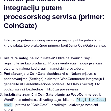
integraciju putem
procesorskog servisa (primer:
CoinGate)
Integracija putem spoljnog servisa je najbrži put ka prihvatanju
kriptovaluta. Evo praktičnog primera korišćenja CoinGate servisa:
Kreirajte nalog na CoinGate-u:
Odite na zvanični sajt i
registrujte se kao prodavac. Proces verifikacije naloga je sličan
otvaranju naloga kod drugih finansijskih provajdera.
Podešavanje u CoinGate dashboard-u:
Nakon prijave, u
podešavanjima (Settings) aktivirajte WooCommerce integraciju i
generišite API autentifikacione podatke (API Key i Secret). Ovi
podaci su vaš bezbednosni ključ za povezivanje.
Instalirajte zvanični CoinGate plugin za WooCommerce:
U
WordPress administraciji vašeg sajta, idite na
Plugini > Dodaj
novi
i pretražite "CoinGate". Instalirajte i aktivirajte zvanični
plugin.