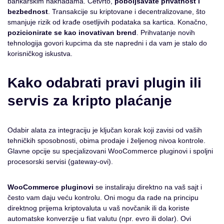
bankarskim naknadama. Četvrto,
poboljšavate privatnost i
bezbednost
. Transakcije su kriptovane i decentralizovane, što
smanjuje rizik od krađe osetljivih podataka sa kartica. Konačno,
pozicionirate se kao inovativan brend
. Prihvatanje novih
tehnologija govori kupcima da ste napredni i da vam je stalo do
korisničkog iskustva.
Kako odabrati pravi plugin ili
servis za kripto plaćanje
Odabir alata za integraciju je ključan korak koji zavisi od vaših
tehničkih sposobnosti, obima prodaje i željenog nivoa kontrole.
Glavne opcije su specjalizovani WooCommerce pluginovi i spoljni
procesorski servisi (gateway-ovi).
WooCommerce pluginovi
se instaliraju direktno na vaš sajt i
često vam daju veću kontrolu. Oni mogu da rade na principu
direktnog prijema kriptovaluta u vaš novčanik ili da koriste
automatske konverzije u fiat valutu (npr. evro ili dolar). Ovi