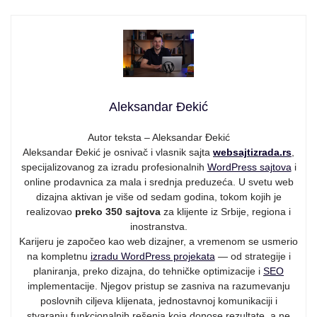
Aleksandar Đekić
Autor teksta – Aleksandar Đekić
Aleksandar Đekić je osnivač i vlasnik sajta
websajtizrada.rs
,
specijalizovanog za izradu profesionalnih
WordPress sajtova
i
online prodavnica za mala i srednja preduzeća. U svetu web
dizajna aktivan je više od sedam godina, tokom kojih je
realizovao
preko 350 sajtova
za klijente iz Srbije, regiona i
inostranstva.
Karijeru je započeo kao web dizajner, a vremenom se usmerio
na kompletnu
izradu WordPress projekata
— od strategije i
planiranja, preko dizajna, do tehničke optimizacije i
SEO
implementacije. Njegov pristup se zasniva na razumevanju
poslovnih ciljeva klijenata, jednostavnoj komunikaciji i
stvaranju funkcionalnih rešenja koja donose rezultate, a ne