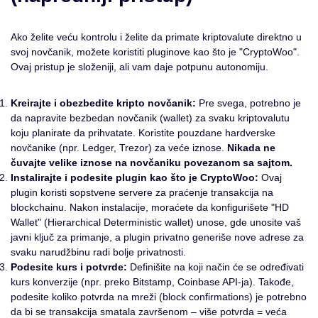
Ako želite veću kontrolu i želite da primate kriptovalute direktno u
svoj novčanik, možete koristiti pluginove kao što je "CryptoWoo".
Ovaj pristup je složeniji, ali vam daje potpunu autonomiju.
Kreirajte i obezbedite kripto novčanik:
Pre svega, potrebno je
da napravite bezbedan novčanik (wallet) za svaku kriptovalutu
koju planirate da prihvatate. Koristite pouzdane hardverske
novčanike (npr. Ledger, Trezor) za veće iznose.
Nikada ne
čuvajte velike iznose na novčaniku povezanom sa sajtom.
Instalirajte i podesite plugin kao što je CryptoWoo:
Ovaj
plugin koristi sopstvene servere za praćenje transakcija na
blockchainu. Nakon instalacije, moraćete da konfigurišete "HD
Wallet" (Hierarchical Deterministic wallet) unose, gde unosite vaš
javni ključ za primanje, a plugin privatno generiše nove adrese za
svaku narudžbinu radi bolje privatnosti.
Podesite kurs i potvrde:
Definišite na koji način će se određivati
kurs konverzije (npr. preko Bitstamp, Coinbase API-ja). Takođe,
podesite koliko potvrda na mreži (block confirmations) je potrebno
da bi se transakcija smatala završenom – više potvrda = veća