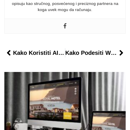
opisuju kao stručnog, posvećenog i preciznog partnera na
koga uvek mogu da računaju.
Kako Koristiti AI Da Poboljša Strukturu Blog Posta
Kako Podesiti WordPress U Režimu Velike Posećenosti