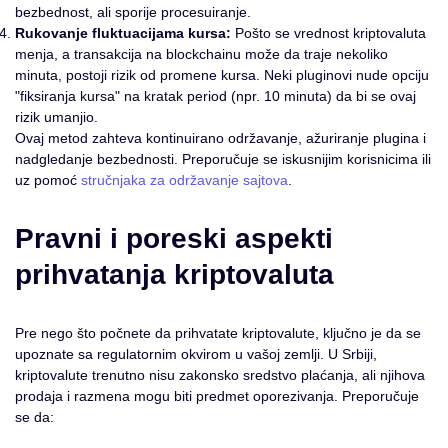
bezbednost, ali sporije procesuiranje.
Rukovanje fluktuacijama kursa:
Pošto se vrednost kriptovaluta
menja, a transakcija na blockchainu može da traje nekoliko
minuta, postoji rizik od promene kursa. Neki pluginovi nude opciju
"fiksiranja kursa" na kratak period (npr. 10 minuta) da bi se ovaj
rizik umanjio.
Ovaj metod zahteva kontinuirano održavanje, ažuriranje plugina i
nadgledanje bezbednosti. Preporučuje se iskusnijim korisnicima ili
uz pomoć
stručnjaka za održavanje sajtova
.
Pravni i poreski aspekti
prihvatanja kriptovaluta
Pre nego što počnete da prihvatate kriptovalute, ključno je da se
upoznate sa regulatornim okvirom u vašoj zemlji. U Srbiji,
kriptovalute trenutno nisu zakonsko sredstvo plaćanja, ali njihova
prodaja i razmena mogu biti predmet oporezivanja. Preporučuje
se da: