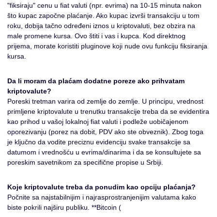
"fiksiraju" cenu u fiat valuti (npr. evrima) na 10-15 minuta nakon
što kupac započne plaćanje. Ako kupac izvrši transakciju u tom
roku, dobija tačno određeni iznos u kriptovaluti, bez obzira na
male promene kursa. Ovo štiti i vas i kupca. Kod direktnog
prijema, morate koristiti pluginove koji nude ovu funkciju fiksiranja
kursa.
Da li moram da plaćam dodatne poreze ako prihvatam
kriptovalute?
Poreski tretman varira od zemlje do zemlje. U principu, vrednost
primljene kriptovalute u trenutku transakcije treba da se evidentira
kao prihod u vašoj lokalnoj fiat valuti i podleže uobičajenom
oporezivanju (porez na dobit, PDV ako ste obveznik). Zbog toga
je ključno da vodite preciznu evidenciju svake transakcije sa
datumom i vrednošću u evrima/dinarima i da se konsultujete sa
poreskim savetnikom za specifične propise u Srbiji.
Koje kriptovalute treba da ponudim kao opciju plaćanja?
Počnite sa najstabilnijim i najrasprostranjenijim valutama kako
biste pokrili najširu publiku. **Bitcoin (