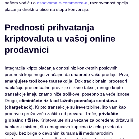
našem vodiču o
osnovama e-commerce-a
, raznovrsnost opcija
plaćanja direktno utiče na stopu konverzije.
Prednosti prihvatanja
kriptovaluta u vašoj online
prodavnici
Integracija kripto plaćanja donosi niz konkretnih poslovnih
prednosti koje mogu značajno da unaprede vašu prodaju. Prvo,
smanjujete troškove transakcija
. Dok tradicionalni procesori
naplaćuju procentualne provizije i fiksne takse, mnoge kripto
transakcije imaju znatno niže troškove, posebno za veće iznose.
Drugo,
eliminišete rizik od lažnih povraćaja sredstava
(chargeback)
. Kripto transakcije su ireverzibilne, što vam kao
prodavcu pruža veću zaštitu od prevara. Treće,
privlačite
globalno tržište
. Kriptovalute nisu vezane za određenu državu ili
bankarski sistem, što omogućava kupcima iz celog sveta da
kupuju bez brige o deviznim kursama ili međunarodnim