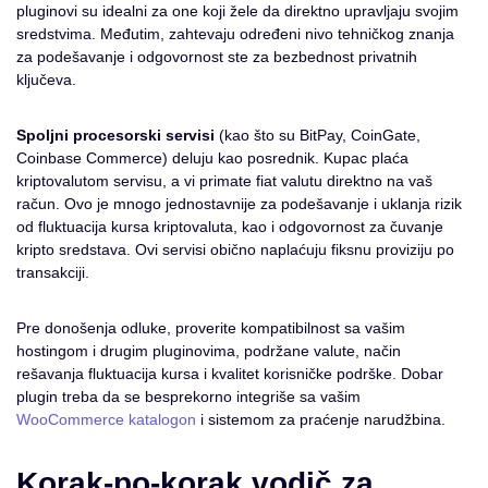
pluginovi su idealni za one koji žele da direktno upravljaju svojim
sredstvima. Međutim, zahtevaju određeni nivo tehničkog znanja
za podešavanje i odgovornost ste za bezbednost privatnih
ključeva.
Spoljni procesorski servisi
(kao što su BitPay, CoinGate,
Coinbase Commerce) deluju kao posrednik. Kupac plaća
kriptovalutom servisu, a vi primate fiat valutu direktno na vaš
račun. Ovo je mnogo jednostavnije za podešavanje i uklanja rizik
od fluktuacija kursa kriptovaluta, kao i odgovornost za čuvanje
kripto sredstava. Ovi servisi obično naplaćuju fiksnu proviziju po
transakciji.
Pre donošenja odluke, proverite kompatibilnost sa vašim
hostingom i drugim pluginovima, podržane valute, način
rešavanja fluktuacija kursa i kvalitet korisničke podrške. Dobar
plugin treba da se besprekorno integriše sa vašim
WooCommerce katalogon
i sistemom za praćenje narudžbina.
Korak-po-korak vodič za