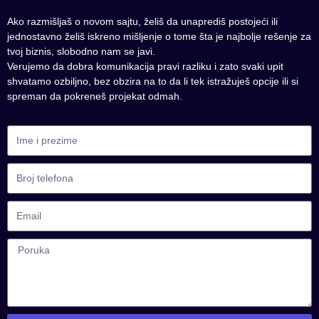
Ako razmišljaš o novom sajtu, želiš da unaprediš postojeći ili
jednostavno želiš iskreno mišljenje o tome šta je najbolje rešenje za
tvoj biznis, slobodno nam se javi.
Verujemo da dobra komunikacija pravi razliku i zato svaki upit
shvatamo ozbiljno, bez obzira na to da li tek istražuješ opcije ili si
spreman da pokreneš projekat odmah.