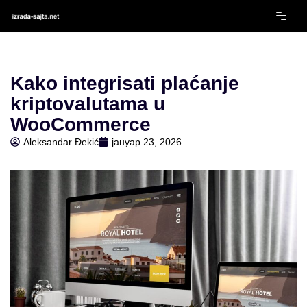
Скочи
на
садржај
Kako integrisati plaćanje
kriptovalutama u
WooCommerce
Aleksandar Đekić
јануар 23, 2026