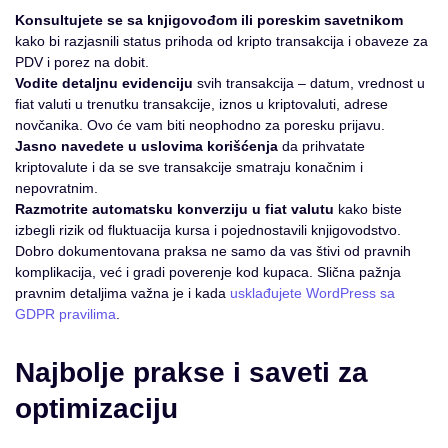
Konsultujete se sa knjigovođom ili poreskim savetnikom
kako bi razjasnili status prihoda od kripto transakcija i obaveze za
PDV i porez na dobit.
Vodite detaljnu evidenciju
svih transakcija – datum, vrednost u
fiat valuti u trenutku transakcije, iznos u kriptovaluti, adrese
novčanika. Ovo će vam biti neophodno za poresku prijavu.
Jasno navedete u uslovima korišćenja
da prihvatate
kriptovalute i da se sve transakcije smatraju konačnim i
nepovratnim.
Razmotrite automatsku konverziju u fiat valutu
kako biste
izbegli rizik od fluktuacija kursa i pojednostavili knjigovodstvo.
Dobro dokumentovana praksa ne samo da vas štivi od pravnih
komplikacija, već i gradi poverenje kod kupaca. Slična pažnja
pravnim detaljima važna je i kada
usklađujete WordPress sa
GDPR pravilima
.
Najbolje prakse i saveti za
optimizaciju