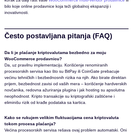
korak za dalji rast vaše
WooCommerce multi-vendor prodavnice
ili
bilo koje online prodavnice koja teži globalnoj ekspanziji i
inovativnosti.
Često postavljana pitanja (FAQ)
Da li je plaćanje kriptovalutama bezbedno za moju
WooCommerce prodavnicu?
Da, uz pravilnu implementaciju. Korišćenje renomiranih
procesorskih servisa kao što su BitPay ili CoinGate prebacuje
većinu tehničkih i bezbednosnih rizika na njih. Ako birate direktan
prijem, bezbednost zavisi od vaših mera – korišćenje hardverskih
novčanika, redovna ažuriranja plugina i jak hosting su apsolutna
neophodnost. Kripto transakcije su kriptografski zaštićene i
eliminišu rizik od krađe podataka sa kartica.
Kako se rukujem velikim fluktuacijama cena kriptovaluta
tokom procesa plaćanja?
Većina procesorskih servisa rešava ovaj problem automatski. Oni