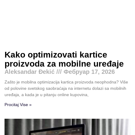
Kako optimizovati kartice
proizvoda za mobilne uređaje
Aleksandar Đekić
Фебруар 17, 2026
Zašto je mobilna optimizacija kartica proizvoda neophodna? Više
od polovine svetskog saobraćaja na internetu dolazi sa mobilnih
uređaja, a kada je u pitanju online kupovina,
Procitaj Vise »