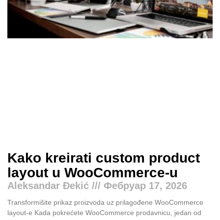
Kako kreirati custom product
layout u WooCommerce-u
Aleksandar Đekić
Фебруар 17, 2026
Transformišite prikaz proizvoda uz prilagođene WooCommerce
layout-e Kada pokrećete WooCommerce prodavnicu, jedan od