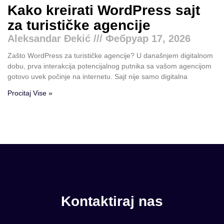
Kako kreirati WordPress sajt
za turističke agencije
Aleksandar Đekić
Фебруар 17, 2026
Zašto WordPress za turističke agencije? U današnjem digitalnom
dobu, prva interakcija potencijalnog putnika sa vašom agencijom
gotovo uvek počinje na internetu. Sajt nije samo digitalna
Procitaj Vise »
Kontaktiraj nas