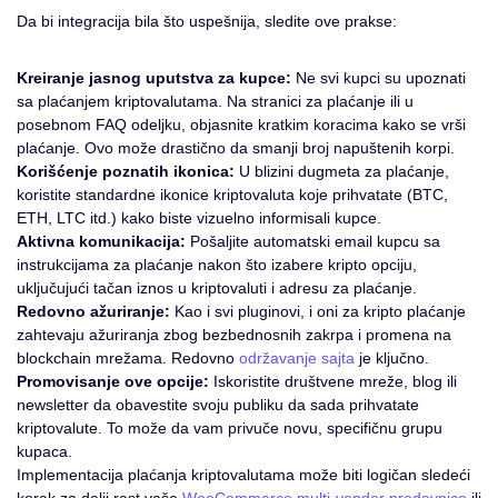
Da bi integracija bila što uspešnija, sledite ove prakse:
Kreiranje jasnog uputstva za kupce:
Ne svi kupci su upoznati
sa plaćanjem kriptovalutama. Na stranici za plaćanje ili u
posebnom FAQ odeljku, objasnite kratkim koracima kako se vrši
plaćanje. Ovo može drastično da smanji broj napuštenih korpi.
Korišćenje poznatih ikonica:
U blizini dugmeta za plaćanje,
koristite standardne ikonice kriptovaluta koje prihvatate (BTC,
ETH, LTC itd.) kako biste vizuelno informisali kupce.
Aktivna komunikacija:
Pošaljite automatski email kupcu sa
instrukcijama za plaćanje nakon što izabere kripto opciju,
uključujući tačan iznos u kriptovaluti i adresu za plaćanje.
Redovno ažuriranje:
Kao i svi pluginovi, i oni za kripto plaćanje
zahtevaju ažuriranja zbog bezbednosnih zakrpa i promena na
blockchain mrežama. Redovno
održavanje sajta
je ključno.
Promovisanje ove opcije:
Iskoristite društvene mreže, blog ili
newsletter da obavestite svoju publiku da sada prihvatate
kriptovalute. To može da vam privuče novu, specifičnu grupu
kupaca.
Implementacija plaćanja kriptovalutama može biti logičan sledeći