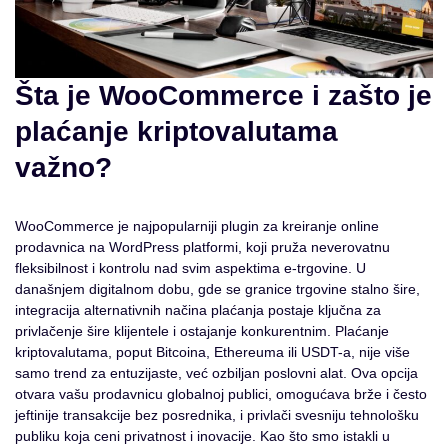
Šta je WooCommerce i zašto je
plaćanje kriptovalutama
važno?
WooCommerce je najpopularniji plugin za kreiranje online
prodavnica na WordPress platformi, koji pruža neverovatnu
fleksibilnost i kontrolu nad svim aspektima e-trgovine. U
današnjem digitalnom dobu, gde se granice trgovine stalno šire,
integracija alternativnih načina plaćanja postaje ključna za
privlačenje šire klijentele i ostajanje konkurentnim. Plaćanje
kriptovalutama, poput Bitcoina, Ethereuma ili USDT-a, nije više
samo trend za entuzijaste, već ozbiljan poslovni alat. Ova opcija
otvara vašu prodavnicu globalnoj publici, omogućava brže i često
jeftinije transakcije bez posrednika, i privlači svesniju tehnološku
publiku koja ceni privatnost i inovacije. Kao što smo istakli u