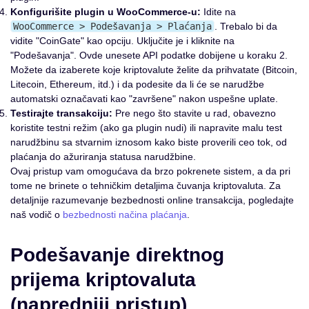
Konfigurišite plugin u WooCommerce-u:
Idite na
WooCommerce > Podešavanja > Plaćanja
. Trebalo bi da
vidite "CoinGate" kao opciju. Uključite je i kliknite na
"Podešavanja". Ovde unesete API podatke dobijene u koraku 2.
Možete da izaberete koje kriptovalute želite da prihvatate (Bitcoin,
Litecoin, Ethereum, itd.) i da podesite da li će se narudžbe
automatski označavati kao "završene" nakon uspešne uplate.
Testirajte transakciju:
Pre nego što stavite u rad, obavezno
koristite testni režim (ako ga plugin nudi) ili napravite malu test
narudžbinu sa stvarnim iznosom kako biste proverili ceo tok, od
plaćanja do ažuriranja statusa narudžbine.
Ovaj pristup vam omogućava da brzo pokrenete sistem, a da pri
tome ne brinete o tehničkim detaljima čuvanja kriptovaluta. Za
detaljnije razumevanje bezbednosti online transakcija, pogledajte
naš vodič o
bezbednosti načina plaćanja
.
Podešavanje direktnog
prijema kriptovaluta
(napredniji pristup)