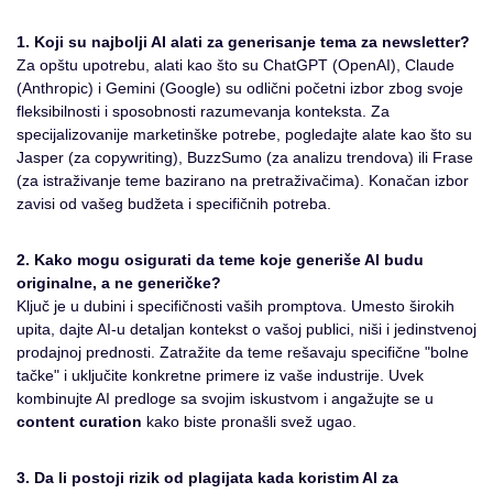
1. Koji su najbolji AI alati za generisanje tema za newsletter?
Za opštu upotrebu, alati kao što su ChatGPT (OpenAI), Claude
(Anthropic) i Gemini (Google) su odlični početni izbor zbog svoje
fleksibilnosti i sposobnosti razumevanja konteksta. Za
specijalizovanije marketinške potrebe, pogledajte alate kao što su
Jasper (za copywriting), BuzzSumo (za analizu trendova) ili Frase
(za istraživanje teme bazirano na pretraživačima). Konačan izbor
zavisi od vašeg budžeta i specifičnih potreba.
2. Kako mogu osigurati da teme koje generiše AI budu
originalne, a ne generičke?
Ključ je u dubini i specifičnosti vaših promptova. Umesto širokih
upita, dajte AI-u detaljan kontekst o vašoj publici, niši i jedinstvenoj
prodajnoj prednosti. Zatražite da teme rešavaju specifične "bolne
tačke" i uključite konkretne primere iz vaše industrije. Uvek
kombinujte AI predloge sa svojim iskustvom i angažujte se u
content curation
kako biste pronašli svež ugao.
3. Da li postoji rizik od plagijata kada koristim AI za