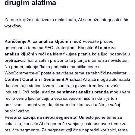
drugim alatima
Za one koji žele da izvuku maksimum, AI se može integrisati u širi
workflow.
Korišćenje AI za analizu ključnih reči:
Povežite proces
generisanja tema sa SEO strategijom. Koristite
AI alate za
analizu ključnih reči
da identifikujete pitanja koja ljudi postavljaju
pretraživačima, a zatim pretvorite ta pitanja u teme za newsletter.
Na primer, pitanje "kako podesiti dinamičke cene u
WooCommerce-u" postaje savršena tema za tehnički newsletter.
Content Curation i Sentiment Analiza:
AI alati mogu automatski
da skeniraju stotine izvora i sumiraju glavne trendove u vašoj
industriji. Još bolje, alati za
sentiment analizu brenda
mogu vam
reći o čemu ljudi pričaju u vezi sa vašom nišom i da li je ton
pozitivan ili negativan, dajući vam direktan uvid u šta je vašoj
publici važno.
Personalizacija na nivou segmenta:
Umesto jedne teme za
celu listu, koristite AI da generiše varijacije iste osnovne teme za
različite segmente. Za segment koji čine napredni korisnici, tema