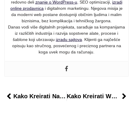
redovno deli
znanje o WordPress-u
, SEO optimizaciji,
izradi
online prodavnica
i digitalnom marketingu. Njegova misija je
da moderni web postane dostupniji običnim ljudima i malim
biznisima, bez komplikacija i tehničkog žargona.
Danas vodi više digitalnih projekata, sarađuje sa kompanijama
iz različitih industrija i razvija sopstvene alate, procese i
šablone koji ubrzavaju
izradu sajtova
. Klijenti ga najčešće
opisuju kao stručnog, posvećenog i preciznog partnera na
koga uvek mogu da računaju.
Kako Kreirati Napredni Mega Meni
Kako Kreirati WordPress Sajt Za Prodaju Edukacije