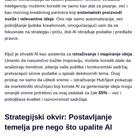
inteligenciju možemo koristiti ne samo kao alat za pisanje, već i
kao moćnog kreativnog partnera koji
sistematski proizvodi
sveže i relevantne ideje
. Ovo nije samo automatizacija, već
poboljšanje ljudske kreativnosti, omogućavajući vam da se
fokusirate na strategiju i priču, dok AI obrađuje podatke i predlaže
pravce.
Ključ je shvatiti AI kao asistenta za
istraživanje i mapiranje ideja
.
Umesto da nasumično tražite inspiraciju, možete koristiti alate da
analiziraju trendove, pitanja vaše publike i konkurentski sadržaj,
pretvarajući sirove podatke u spisak delotvornih tema. Ovaj
pristup ne samo da uštedi vreme – istraživanje HubSpot pokazuje
da marketinški stručnjaci koji koriste AI za generisanje ideja mogu
smanjiti vreme potrebno za ovaj zadatak za čak
65%
– već i
poboljšava kvalitet i raznovrsnost sadržaja.
Strategijski okvir: Postavljanje
temelja pre nego što upalite AI