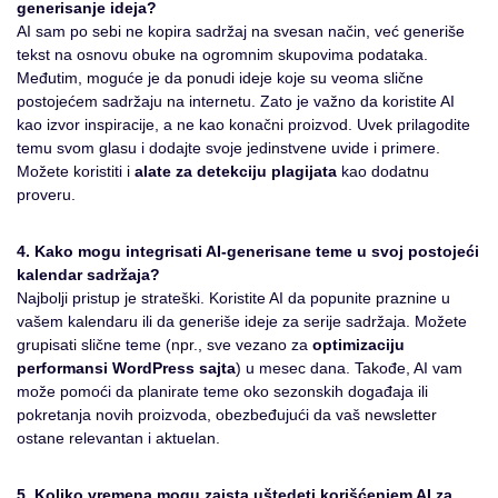
generisanje ideja?
AI sam po sebi ne kopira sadržaj na svesan način, već generiše
tekst na osnovu obuke na ogromnim skupovima podataka.
Međutim, moguće je da ponudi ideje koje su veoma slične
postojećem sadržaju na internetu. Zato je važno da koristite AI
kao izvor inspiracije, a ne kao konačni proizvod. Uvek prilagodite
temu svom glasu i dodajte svoje jedinstvene uvide i primere.
Možete koristiti i
alate za detekciju plagijata
kao dodatnu
proveru.
4. Kako mogu integrisati AI-generisane teme u svoj postojeći
kalendar sadržaja?
Najbolji pristup je strateški. Koristite AI da popunite praznine u
vašem kalendaru ili da generiše ideje za serije sadržaja. Možete
grupisati slične teme (npr., sve vezano za
optimizaciju
performansi WordPress sajta
) u mesec dana. Takođe, AI vam
može pomoći da planirate teme oko sezonskih događaja ili
pokretanja novih proizvoda, obezbeđujući da vaš newsletter
ostane relevantan i aktuelan.
5. Koliko vremena mogu zaista uštedeti korišćenjem AI za