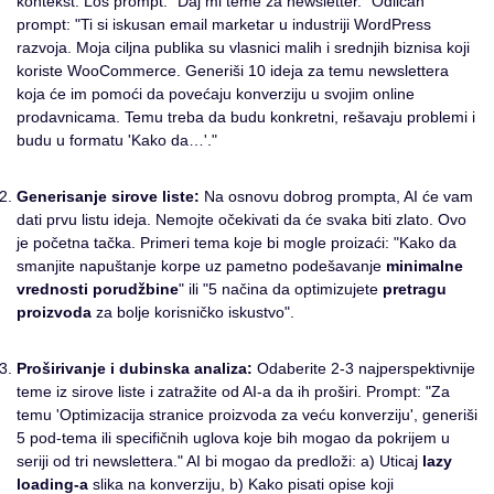
kontekst. Loš prompt: "Daj mi teme za newsletter." Odličan
prompt: "Ti si iskusan email marketar u industriji WordPress
razvoja. Moja ciljna publika su vlasnici malih i srednjih biznisa koji
koriste WooCommerce. Generiši 10 ideja za temu newslettera
koja će im pomoći da povećaju konverziju u svojim online
prodavnicama. Temu treba da budu konkretni, rešavaju problemi i
budu u formatu 'Kako da…'."
Generisanje sirove liste:
Na osnovu dobrog prompta, AI će vam
dati prvu listu ideja. Nemojte očekivati da će svaka biti zlato. Ovo
je početna tačka. Primeri tema koje bi mogle proizaći: "Kako da
smanjite napuštanje korpe uz pametno podešavanje
minimalne
vrednosti porudžbine
" ili "5 načina da optimizujete
pretragu
proizvoda
za bolje korisničko iskustvo".
Proširivanje i dubinska analiza:
Odaberite 2-3 najperspektivnije
teme iz sirove liste i zatražite od AI-a da ih proširi. Prompt: "Za
temu 'Optimizacija stranice proizvoda za veću konverziju', generiši
5 pod-tema ili specifičnih uglova koje bih mogao da pokrijem u
seriji od tri newslettera." AI bi mogao da predloži: a) Uticaj
lazy
loading-a
slika na konverziju, b) Kako pisati opise koji