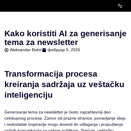
Скочи
на
садржај
Kako koristiti AI za generisanje
tema za newsletter
Aleksandar Đekić
фебруар 5, 2026
Transformacija procesa
kreiranja sadržaja uz veštačku
inteligenciju
Generisanje tema za newsletter je često najzahtevniji deo
celokupnog procesa. Zamor od prazne stranice, ponavljanje ideja
i nedostatak inspiracije mogu dovesti do odlaganja i propuštanja
važnih komunikacija sa vašom publikom. Srećom, veštačku