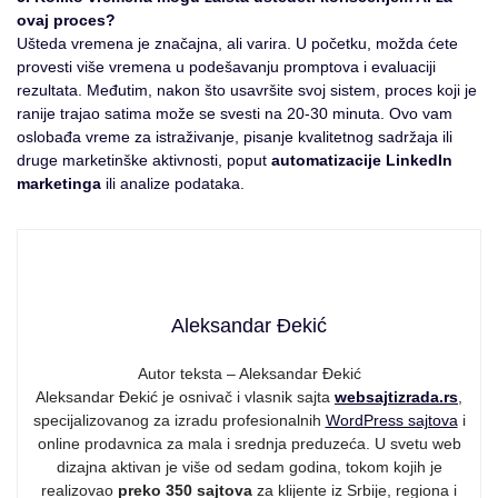
ovaj proces?
Ušteda vremena je značajna, ali varira. U početku, možda ćete
provesti više vremena u podešavanju promptova i evaluaciji
rezultata. Međutim, nakon što usavršite svoj sistem, proces koji je
ranije trajao satima može se svesti na 20-30 minuta. Ovo vam
oslobađa vreme za istraživanje, pisanje kvalitetnog sadržaja ili
druge marketinške aktivnosti, poput
automatizacije LinkedIn
marketinga
ili analize podataka.
Aleksandar Đekić
Autor teksta – Aleksandar Đekić
Aleksandar Đekić je osnivač i vlasnik sajta
websajtizrada.rs
,
specijalizovanog za izradu profesionalnih
WordPress sajtova
i
online prodavnica za mala i srednja preduzeća. U svetu web
dizajna aktivan je više od sedam godina, tokom kojih je
realizovao
preko 350 sajtova
za klijente iz Srbije, regiona i