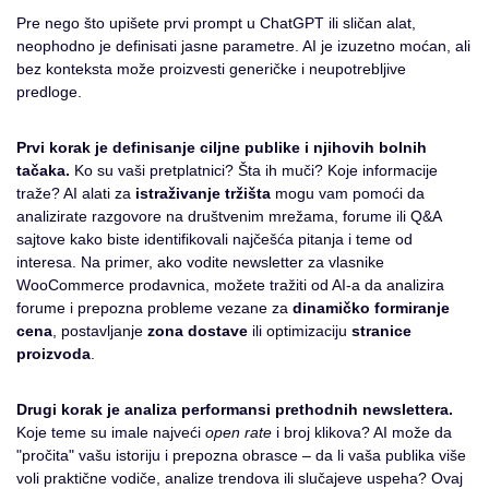
Pre nego što upišete prvi prompt u ChatGPT ili sličan alat,
neophodno je definisati jasne parametre. AI je izuzetno moćan, ali
bez konteksta može proizvesti generičke i neupotrebljive
predloge.
Prvi korak je definisanje ciljne publike i njihovih bolnih
tačaka.
Ko su vaši pretplatnici? Šta ih muči? Koje informacije
traže? AI alati za
istraživanje tržišta
mogu vam pomoći da
analizirate razgovore na društvenim mrežama, forume ili Q&A
sajtove kako biste identifikovali najčešća pitanja i teme od
interesa. Na primer, ako vodite newsletter za vlasnike
WooCommerce prodavnica, možete tražiti od AI-a da analizira
forume i prepozna probleme vezane za
dinamičko formiranje
cena
, postavljanje
zona dostave
ili optimizaciju
stranice
proizvoda
.
Drugi korak je analiza performansi prethodnih newslettera.
Koje teme su imale najveći
open rate
i broj klikova? AI može da
"pročita" vašu istoriju i prepozna obrasce – da li vaša publika više
voli praktične vodiče, analize trendova ili slučajeve uspeha? Ovaj