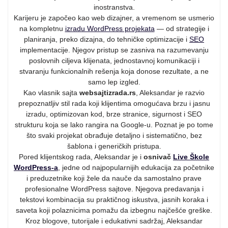
inostranstva.
Karijeru je započeo kao web dizajner, a vremenom se usmerio
na kompletnu
izradu WordPress projekata
— od strategije i
planiranja, preko dizajna, do tehničke optimizacije i
SEO
implementacije. Njegov pristup se zasniva na razumevanju
poslovnih ciljeva klijenata, jednostavnoj komunikaciji i
stvaranju funkcionalnih rešenja koja donose rezultate, a ne
samo lep izgled.
Kao vlasnik sajta
websajtizrada.rs
, Aleksandar je razvio
prepoznatljiv stil rada koji klijentima omogućava brzu i jasnu
izradu, optimizovan kod, brze stranice, sigurnost i SEO
strukturu koja se lako rangira na Google-u. Poznat je po tome
što svaki projekat obrađuje detaljno i sistematično, bez
šablona i generičkih pristupa.
Pored klijentskog rada, Aleksandar je i
osnivač
Live Škole
WordPress-a
, jedne od najpopularnijih edukacija za početnike
i preduzetnike koji žele da nauče da samostalno prave
profesionalne WordPress sajtove. Njegova predavanja i
tekstovi kombinacija su praktičnog iskustva, jasnih koraka i
saveta koji polaznicima pomažu da izbegnu najčešće greške.
Kroz blogove, tutorijale i edukativni sadržaj, Aleksandar