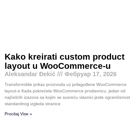
Kako kreirati custom product
layout u WooCommerce-u
Aleksandar Đekić
Фебруар 17, 2026
Transformišite prikaz proizvoda uz prilagođene WooCommerce
layout-e Kada pokrećete WooCommerce prodavnicu, jedan od
najčešćih izazova sa kojim se susreću vlasnici jeste ograničenost
standardnog izgleda stranice
Procitaj Vise »