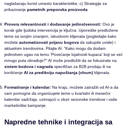
naglašavaju korist umesto karakteristike, c) Strategije za
prikazivanje
pametnih preporuka proizvoda
.
Provera relevantnosti i dodavanje jedinstvenosti:
Ovo je
korak gde ljudska intervencija je ključna. Uporedite predložene
teme sa svojim znanjem, iskustvom klijenata (pogledajte kako
možete
automatizovati prijavu bugova
da sakupite uvide) i
aktuelnim trendovima. Pitajte AI: "Kako mogu da dodam
jedinstven ugao na temu 'Povećanje lojalnosti kupaca' koji se već
mnogo puta obrađuje?" AI može predložiti da se fokusirate na
sistem bodova i nagrada
specifičan za B2B prodaju ili na
korišćenje
AI za predikciju napuštanja (churn)
klijenata.
Formatiranje i kalendar:
Na kraju, možete zatražiti od AI-a da
vam pomogne da organizujete teme u kvartalni ili mesečni
kalendar sadržaja, uzimajući u obzir sezonske trendove i vaše
marketinške kampanje.
Napredne tehnike i integracija sa