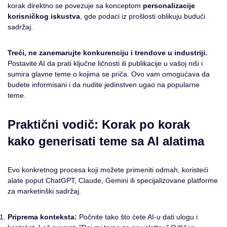
korak direktno se povezuje sa konceptom
personalizacije
korisničkog iskustva
, gde podaci iz prošlosti oblikuju budući
sadržaj.
Treći, ne zanemarujte konkurenciju i trendove u industriji.
Postavite AI da prati ključne ličnosti ili publikacije u vašoj niši i
sumira glavne teme o kojima se priča. Ovo vam omogućava da
budete informisani i da nudite jedinstven ugao na popularne
teme.
Praktični vodič: Korak po korak
kako generisati teme sa AI alatima
Evo konkretnog procesa koji možete primeniti odmah, koristeći
alate poput ChatGPT, Claude, Gemini ili specijalizovane platforme
za marketinški sadržaj.
Priprema konteksta:
Počnite tako što ćete AI-u dati ulogu i