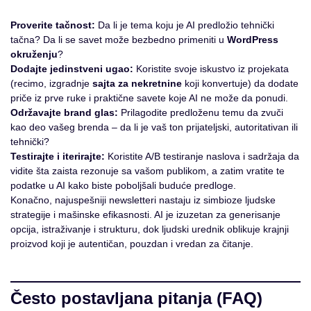
Proverite tačnost:
Da li je tema koju je AI predložio tehnički
tačna? Da li se savet može bezbedno primeniti u
WordPress
okruženju
?
Dodajte jedinstveni ugao:
Koristite svoje iskustvo iz projekata
(recimo, izgradnje
sajta za nekretnine
koji konvertuje) da dodate
priče iz prve ruke i praktične savete koje AI ne može da ponudi.
Održavajte brand glas:
Prilagodite predloženu temu da zvuči
kao deo vašeg brenda – da li je vaš ton prijateljski, autoritativan ili
tehnički?
Testirajte i iterirajte:
Koristite A/B testiranje naslova i sadržaja da
vidite šta zaista rezonuje sa vašom publikom, a zatim vratite te
podatke u AI kako biste poboljšali buduće predloge.
Konačno, najuspešniji newsletteri nastaju iz simbioze ljudske
strategije i mašinske efikasnosti. AI je izuzetan za generisanje
opcija, istraživanje i strukturu, dok ljudski urednik oblikuje krajnji
proizvod koji je autentičan, pouzdan i vredan za čitanje.
Često postavljana pitanja (FAQ)