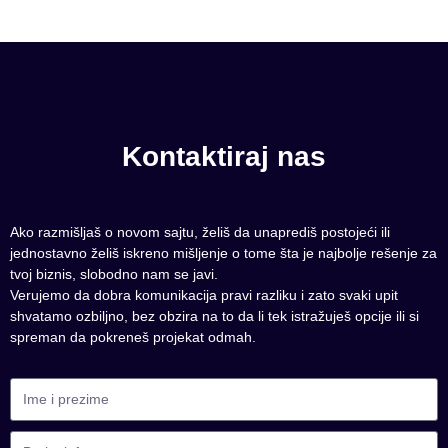
Kontaktiraj nas
Ako razmišljaš o novom sajtu, želiš da unaprediš postojeći ili
jednostavno želiš iskreno mišljenje o tome šta je najbolje rešenje za
tvoj biznis, slobodno nam se javi.
Verujemo da dobra komunikacija pravi razliku i zato svaki upit
shvatamo ozbiljno, bez obzira na to da li tek istražuješ opcije ili si
spreman da pokreneš projekat odmah.