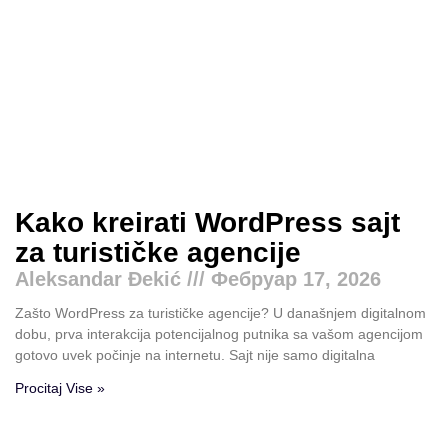
Kako kreirati WordPress sajt
za turističke agencije
Aleksandar Đekić
Фебруар 17, 2026
Zašto WordPress za turističke agencije? U današnjem digitalnom
dobu, prva interakcija potencijalnog putnika sa vašom agencijom
gotovo uvek počinje na internetu. Sajt nije samo digitalna
Procitaj Vise »