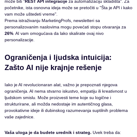
može biti "
REST API integracije
za automatizaciju skladišta". Za
početnike, ista osnovna ideja može se pretočiti u "Šta je API i kako
vam može uštedeti vreme".
Prema istraživanju MarketingProfs, newsletteri sa
personalizovanim naslovima mogu povećati stopu otvaranja za
26%
. AI vam omogućava da lako skalirate ovaj nivo
personalizacije.
Ograničenja i ljudska intuicija:
Zašto AI nije krajnje rešenje
Iako je AI revolucionaran alat, važno je prepoznati njegova
ograničenja. AI nema stvarno iskustvo, empatiju ili kreativnost u
ljudskom smislu. Može proizvesti teme koje su logične i
strukturirane, ali možda nedostaje im autentičnog glasa,
provokativne ideje ili dubinskog razumevanja suptilnih problema
vaše zajednice.
Vaša uloga je da budete urednik i strateg.
Uvek treba da: