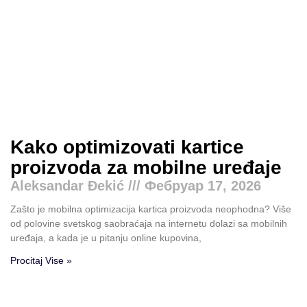
Kako optimizovati kartice
proizvoda za mobilne uređaje
Aleksandar Đekić
Фебруар 17, 2026
Zašto je mobilna optimizacija kartica proizvoda neophodna? Više
od polovine svetskog saobraćaja na internetu dolazi sa mobilnih
uređaja, a kada je u pitanju online kupovina,
Procitaj Vise »