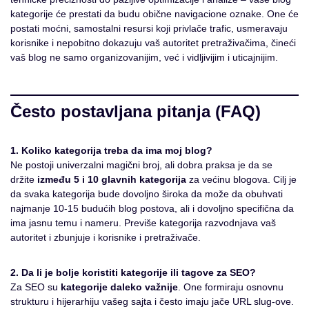
kategorije će prestati da budu obične navigacione oznake. One će
postati moćni, samostalni resursi koji privlače trafic, usmeravaju
korisnike i nepobitno dokazuju vaš autoritet pretraživačima, čineći
vaš blog ne samo organizovanijim, već i vidljivijim i uticajnijim.
Često postavljana pitanja (FAQ)
1. Koliko kategorija treba da ima moj blog?
Ne postoji univerzalni magični broj, ali dobra praksa je da se
držite
između 5 i 10 glavnih kategorija
za većinu blogova. Cilj je
da svaka kategorija bude dovoljno široka da može da obuhvati
najmanje 10-15 budućih blog postova, ali i dovoljno specifična da
ima jasnu temu i nameru. Previše kategorija razvodnjava vaš
autoritet i zbunjuje i korisnike i pretraživače.
2. Da li je bolje koristiti kategorije ili tagove za SEO?
Za SEO su
kategorije daleko važnije
. One formiraju osnovnu
strukturu i hijerarhiju vašeg sajta i često imaju jače URL slug-ove.