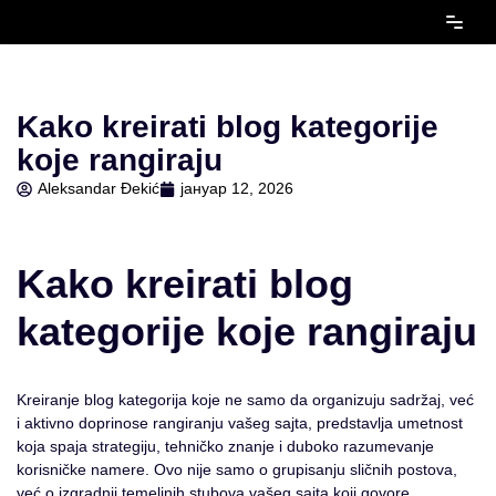
Скочи
на
садржај
Kako kreirati blog kategorije
koje rangiraju
Aleksandar Đekić
јануар 12, 2026
Kako kreirati blog
kategorije koje rangiraju
Kreiranje blog kategorija koje ne samo da organizuju sadržaj, već
i aktivno doprinose rangiranju vašeg sajta, predstavlja umetnost
koja spaja strategiju, tehničko znanje i duboko razumevanje
korisničke namere. Ovo nije samo o grupisanju sličnih postova,
već o izgradnji temeljnih stubova vašeg sajta koji govore