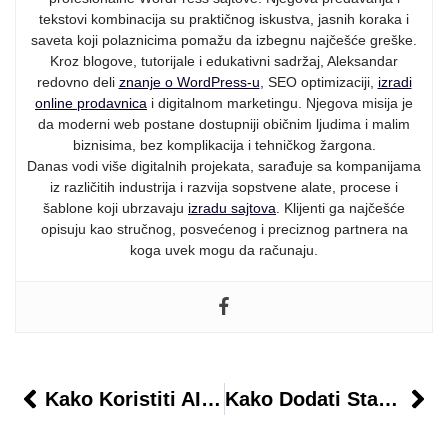
tekstovi kombinacija su praktičnog iskustva, jasnih koraka i
saveta koji polaznicima pomažu da izbegnu najčešće greške.
Kroz blogove, tutorijale i edukativni sadržaj, Aleksandar
redovno deli
znanje o WordPress-u
, SEO optimizaciji,
izradi
online prodavnica
i digitalnom marketingu. Njegova misija je
da moderni web postane dostupniji običnim ljudima i malim
biznisima, bez komplikacija i tehničkog žargona.
Danas vodi više digitalnih projekata, sarađuje sa kompanijama
iz različitih industrija i razvija sopstvene alate, procese i
šablone koji ubrzavaju
izradu sajtova
. Klijenti ga najčešće
opisuju kao stručnog, posvećenog i preciznog partnera na
koga uvek mogu da računaju.
Kako Koristiti AI Za Generisanje Atributa Proizvoda
Kako Dodati Statičke Blokove U WooCommerce Shop