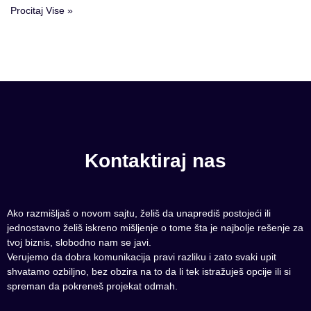
Procitaj Vise »
Kontaktiraj nas
Ako razmišljaš o novom sajtu, želiš da unaprediš postojeći ili
jednostavno želiš iskreno mišljenje o tome šta je najbolje rešenje za
tvoj biznis, slobodno nam se javi.
Verujemo da dobra komunikacija pravi razliku i zato svaki upit
shvatamo ozbiljno, bez obzira na to da li tek istražuješ opcije ili si
spreman da pokreneš projekat odmah.