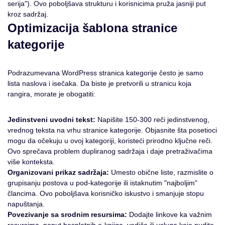
serija"). Ovo poboljšava strukturu i korisnicima pruža jasniji put
kroz sadržaj.
Optimizacija šablona stranice
kategorije
Podrazumevana WordPress stranica kategorije često je samo
lista naslova i isečaka. Da biste je pretvorili u stranicu koja
rangira, morate je obogatiti:
Jedinstveni uvodni tekst:
Napišite 150-300 reči jedinstvenog,
vrednog teksta na vrhu stranice kategorije. Objasnite šta posetioci
mogu da očekuju u ovoj kategoriji, koristeći prirodno ključne reči.
Ovo sprečava problem dupliranog sadržaja i daje pretraživačima
više konteksta.
Organizovani prikaz sadržaja:
Umesto obične liste, razmislite o
grupisanju postova u pod-kategorije ili istaknutim "najboljim"
člancima. Ovo poboljšava korisničko iskustvo i smanjuje stopu
napuštanja.
Povezivanje sa srodnim resursima:
Dodajte linkove ka važnim