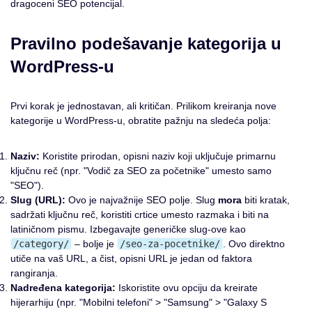
dragoceni SEO potencijal.
Pravilno podešavanje kategorija u
WordPress-u
Prvi korak je jednostavan, ali kritičan. Prilikom kreiranja nove
kategorije u WordPress-u, obratite pažnju na sledeća polja:
Naziv:
Koristite prirodan, opisni naziv koji uključuje primarnu
ključnu reč (npr. "Vodič za SEO za početnike" umesto samo
"SEO").
Slug (URL):
Ovo je najvažnije SEO polje. Slug
mora
biti kratak,
sadržati ključnu reč, koristiti crtice umesto razmaka i biti na
latiničnom pismu. Izbegavajte generičke slug-ove kao
/category/
– bolje je
/seo-za-pocetnike/
. Ovo direktno
utiče na vaš URL, a čist, opisni URL je jedan od faktora
rangiranja.
Nadređena kategorija:
Iskoristite ovu opciju da kreirate
hijerarhiju (npr. "Mobilni telefoni" > "Samsung" > "Galaxy S