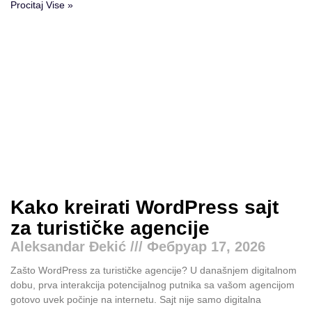
Procitaj Vise »
Kako kreirati WordPress sajt
za turističke agencije
Aleksandar Đekić
Фебруар 17, 2026
Zašto WordPress za turističke agencije? U današnjem digitalnom
dobu, prva interakcija potencijalnog putnika sa vašom agencijom
gotovo uvek počinje na internetu. Sajt nije samo digitalna