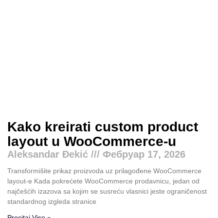
Kako kreirati custom product
layout u WooCommerce-u
Aleksandar Đekić
Фебруар 17, 2026
Transformišite prikaz proizvoda uz prilagođene WooCommerce
layout-e Kada pokrećete WooCommerce prodavnicu, jedan od
najčešćih izazova sa kojim se susreću vlasnici jeste ograničenost
standardnog izgleda stranice
Procitaj Vise »