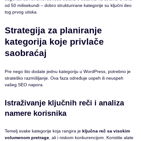
od 50 milisekundi – dobro strukturirane kategorije su ključni deo
tog prvog utiska.
Strategija za planiranje
kategorija koje privlače
saobraćaj
Pre nego što dodate jednu kategoriju u WordPress, potrebno je
strateško razmišljanje. Ova faza određuje uspeh ili neuspeh
vašeg SEO napora.
Istraživanje ključnih reči i analiza
namere korisnika
Temelj svake kategorije koja rangira je
ključna reč sa visokim
volumenom pretrage
, ali i niskom konkurencijom. Koristite alate