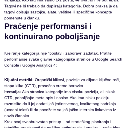
varijaciju. Ako tag ima samo 1-2 posta, verovatno nije potreban.
Tagovi ne bi trebalo da dupliraju kategorije. Dobra praksa je da
tagovi opisuju sastojke, alate, veštine ili specifične koncepte
pomenute u članku.
Praćenje performansi i
kontinuirano poboljšanje
Kreiranje kategorija nije "postavi i zaboravi" zadatak. Pratite
performanse svake glavne kategorijske stranice u Google Search
Console i Google Analytics 4:
Ključni metriki:
Organički klikovi, pozicije za ciljane ključne reči,
stopa klika (CTR), prosečno vreme boravka.
Iteracija:
Ako stranica kategorije ima visoku poziciju, ali nizak
CTR, poboljšajte meta opis i naslov. Ako ima nisku poziciju,
razmislite da li joj dodati još jedinstvenog, kvalitetnog sadržaja
(uvodni tekst) ili da povežete sa još jačim internim linkovima iz
novih članaka.
Kroz ovaj sveobuhvatan pristup – od strateškog planiranja i
tehničke preciznosti do pažljive optimizacije i analize – vaše blog