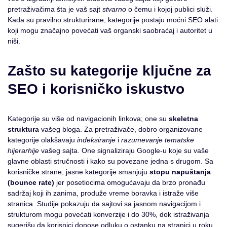
pretraživačima šta je vaš sajt
stvarno
o čemu i kojoj publici služi.
Kada su pravilno strukturirane, kategorije postaju moćni SEO alati
koji mogu značajno povećati vaš organski saobraćaj i autoritet u
niši.
Zašto su kategorije ključne za
SEO i korisničko iskustvo
Kategorije su više od navigacionih linkova; one su
skeletna
struktura
vašeg bloga. Za pretraživače, dobro organizovane
kategorije olakšavaju
indeksiranje
i
razumevanje tematske
hijerarhije
vašeg sajta. One signaliziraju Google-u koje su vaše
glavne oblasti stručnosti i kako su povezane jedna s drugom. Sa
korisničke strane, jasne kategorije smanjuju
stopu napuštanja
(bounce rate)
jer posetiocima omogućavaju da brzo pronađu
sadržaj koji ih zanima, produže vreme boravka i istraže više
stranica. Studije pokazuju da sajtovi sa jasnom navigacijom i
strukturom mogu povećati konverzije i do 30%, dok istraživanja
sugerišu da korisnici donose odluku o ostanku na stranici u roku