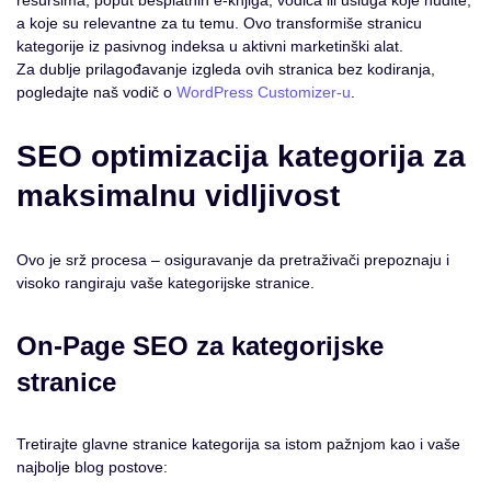
resursima, poput besplatnih e-knjiga, vodiča ili usluga koje nudite,
a koje su relevantne za tu temu. Ovo transformiše stranicu
kategorije iz pasivnog indeksa u aktivni marketinški alat.
Za dublje prilagođavanje izgleda ovih stranica bez kodiranja,
pogledajte naš vodič o
WordPress Customizer-u
.
SEO optimizacija kategorija za
maksimalnu vidljivost
Ovo je srž procesa – osiguravanje da pretraživači prepoznaju i
visoko rangiraju vaše kategorijske stranice.
On-Page SEO za kategorijske
stranice
Tretirajte glavne stranice kategorija sa istom pažnjom kao i vaše
najbolje blog postove: