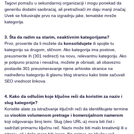
Tagovi pomažu u sekundarnoj organizaciji i mogu ponekad da
generišu dodatni saobraćaj, ali pretraživači im daju manji značaj.
Uvek se fokusirajte prvo na izgradnju jake, tematske mreže
kategorija.
3. Šta da radim sa starim, neaktivnim kategorijama?
Prvo, proverite da li možete da
konsolidujete
ili spojite tu
kategoriju sa drugom, sličnom. Ako kategorija ima postove,
preusmerite ih (301 redirect) na novu, relevantnu kategoriju. Ako
je potpuno prazna i nevažna, možete je obrisati, ali obavezno
postavite 301 preusmeravanje njene arhivske stranice na
nadređenu kategoriju ili glavnu blog stranicu kako biste sačuvali
SEO vrednost linkova.
4. Kako da odlučim koje ključne reči da koristim za naziv i
slug kategorije?
Koristite alate za istraživanje ključnih reči da identifikujete termine
sa
visokim volumenom pretrage i komercijalnom namerom
koji odgovaraju široj temi. Slug (deo URL-a) mora biti čist i
sadržati primarnu ključnu reč. Naziv može biti malo kreativniji ili u