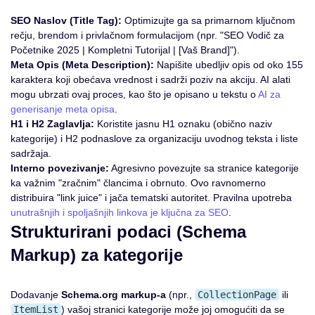
SEO Naslov (Title Tag):
Optimizujte ga sa primarnom ključnom
rečju, brendom i privlačnom formulacijom (npr. "SEO Vodič za
Početnike 2025 | Kompletni Tutorijal | [Vaš Brand]").
Meta Opis (Meta Description):
Napišite ubedljiv opis od oko 155
karaktera koji obećava vrednost i sadrži poziv na akciju. AI alati
mogu ubrzati ovaj proces, kao što je opisano u tekstu o
AI za
generisanje meta opisa
.
H1 i H2 Zaglavlja:
Koristite jasnu H1 oznaku (obično naziv
kategorije) i H2 podnaslove za organizaciju uvodnog teksta i liste
sadržaja.
Interno povezivanje:
Agresivno povezujte sa stranice kategorije
ka važnim "zračnim" člancima i obrnuto. Ovo ravnomerno
distribuira "link juice" i jača tematski autoritet. Pravilna upotreba
unutrašnjih i spoljašnjih linkova je ključna za SEO
.
Strukturirani podaci (Schema
Markup) za kategorije
Dodavanje
Schema.org markup-a
(npr.,
CollectionPage
ili
ItemList
) vašoj stranici kategorije može joj omogućiti da se