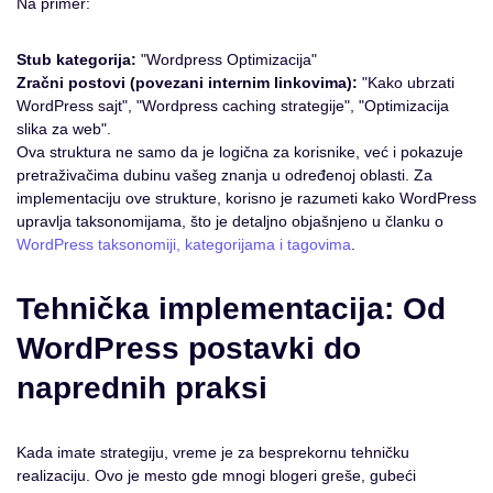
Na primer:
Stub kategorija:
"Wordpress Optimizacija"
Zračni postovi (povezani internim linkovima):
"Kako ubrzati
WordPress sajt", "Wordpress caching strategije", "Optimizacija
slika za web".
Ova struktura ne samo da je logična za korisnike, već i pokazuje
pretraživačima dubinu vašeg znanja u određenoj oblasti. Za
implementaciju ove strukture, korisno je razumeti kako WordPress
upravlja taksonomijama, što je detaljno objašnjeno u članku o
WordPress taksonomiji, kategorijama i tagovima
.
Tehnička implementacija: Od
WordPress postavki do
naprednih praksi
Kada imate strategiju, vreme je za besprekornu tehničku
realizaciju. Ovo je mesto gde mnogi blogeri greše, gubeći