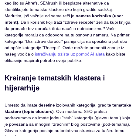
kao što su Ahrefs, SEMrush ili besplatne alternative da
identifikujete tematske klastere oko kojih gradite sadržaj.
Međutim, još važnije od same reči je
namera korisnika (user
intent)
. Da li korisnik koji traži "zdrave recepte" želi da kupi knjigu,
da pronađe brz doručak ili da nauči o nutricionizmu? Vaše
kategorije moraju da odgovore na tu osnovnu nameru. Na primer,
kategorija "Brzi zdravi doručci" jasnije cilja na specifičnu potrebu
od opšte kategorije "Recepti". Ovde možete primeniti znanje iz
našeg vodiča o
istraživanju tržišta uz pomoć AI alata
kako biste
efikasnije mapirali potrebe svoje publike.
Kreiranje tematskih klastera i
hijerarhije
Umesto da imate desetine izolovanih kategorija, gradite
tematske
klastere (topic clusters)
. Ova moderna SEO praksa
podrazumeva da imate jednu "stub" kategoriju (glavnu temu) koja
je povezana sa mnogim "zračnim" blog postovima (pod-temama).
Glavna kategorija postaje autoritativna stranica za tu širu temu.