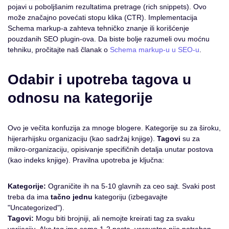
pojavi u poboljšanim rezultatima pretrage (rich snippets). Ovo
može značajno povećati stopu klika (CTR). Implementacija
Schema markup-a zahteva tehničko znanje ili korišćenje
pouzdanih SEO plugin-ova. Da biste bolje razumeli ovu moćnu
tehniku, pročitajte naš članak o
Schema markup-u u SEO-u
.
Odabir i upotreba tagova u
odnosu na kategorije
Ovo je večita konfuzija za mnoge blogere. Kategorije su za široku,
hijerarhijsku organizaciju (kao sadržaj knjige).
Tagovi
su za
mikro-organizaciju, opisivanje specifičnih detalja unutar postova
(kao indeks knjige). Pravilna upotreba je ključna:
Kategorije:
Ograničite ih na 5-10 glavnih za ceo sajt. Svaki post
treba da ima
tačno jednu
kategoriju (izbegavajte
"Uncategorized").
Tagovi:
Mogu biti brojniji, ali nemojte kreirati tag za svaku