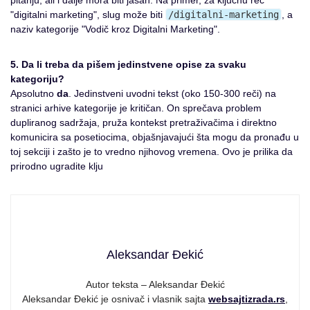
pitanju, ali i dalje mora biti jasan. Na primer, za ključnu reč
"digitalni marketing", slug može biti
/digitalni-marketing
, a
naziv kategorije "Vodič kroz Digitalni Marketing".
5. Da li treba da pišem jedinstvene opise za svaku
kategoriju?
Apsolutno
da
. Jedinstveni uvodni tekst (oko 150-300 reči) na
stranici arhive kategorije je kritičan. On sprečava problem
dupliranog sadržaja, pruža kontekst pretraživačima i direktno
komunicira sa posetiocima, objašnjavajući šta mogu da pronađu u
toj sekciji i zašto je to vredno njihovog vremena. Ovo je prilika da
prirodno ugradite klju
Aleksandar Đekić
Autor teksta – Aleksandar Đekić
Aleksandar Đekić je osnivač i vlasnik sajta
websajtizrada.rs
,