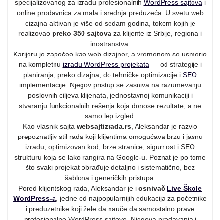
specijalizovanog za izradu profesionalnih
WordPress sajtova
i
online prodavnica za mala i srednja preduzeća. U svetu web
dizajna aktivan je više od sedam godina, tokom kojih je
realizovao
preko 350 sajtova
za klijente iz Srbije, regiona i
inostranstva.
Karijeru je započeo kao web dizajner, a vremenom se usmerio
na kompletnu
izradu WordPress projekata
— od strategije i
planiranja, preko dizajna, do tehničke optimizacije i
SEO
implementacije. Njegov pristup se zasniva na razumevanju
poslovnih ciljeva klijenata, jednostavnoj komunikaciji i
stvaranju funkcionalnih rešenja koja donose rezultate, a ne
samo lep izgled.
Kao vlasnik sajta
websajtizrada.rs
, Aleksandar je razvio
prepoznatljiv stil rada koji klijentima omogućava brzu i jasnu
izradu, optimizovan kod, brze stranice, sigurnost i SEO
strukturu koja se lako rangira na Google-u. Poznat je po tome
što svaki projekat obrađuje detaljno i sistematično, bez
šablona i generičkih pristupa.
Pored klijentskog rada, Aleksandar je i
osnivač
Live Škole
WordPress-a
, jedne od najpopularnijih edukacija za početnike
i preduzetnike koji žele da nauče da samostalno prave
profesionalne WordPress sajtove. Njegova predavanja i