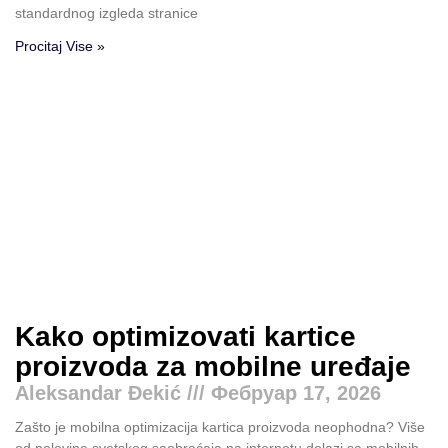
standardnog izgleda stranice
Procitaj Vise »
Kako optimizovati kartice
proizvoda za mobilne uređaje
Aleksandar Đekić
Фебруар 17, 2026
Zašto je mobilna optimizacija kartica proizvoda neophodna? Više