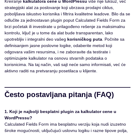
Kreiranje
kalkulatora cene u WordPressu
više nije luksuz, već
strategijski alat za poslovanje koji ubrzava prodajni ciklus,
poboljšava iskustvo korisnika i filtrira kvalitetne leadove. Bilo da se
odlučite za jednostavan plugin poput Calculated Fields Form za
brzi početak ili investirate u prilagođeno rešenje za maksimalnu
kontrolu, ključ je u tome da alat bude transparentan, lako
upotrebljiv i integralni deo vašeg
korisničkog puta
. Počnite sa
definisanjem jasne poslovne logike, odaberite metod koji
odgovara vašim resursima, i ne zaboravite da testirate i
optimizujete kalkulator na osnovu stvarnih podataka o
korisnicima. Na taj način, vaš sajt neće samo informisati, već će
aktivno raditi na pretvaranju posetilaca u klijente.
Često postavljana pitanja (FAQ)
1. Koji je najbolji besplatni plugin za kalkulator cene u
WordPressu?
Calculated Fields Form ima besplatnu verziju koja nudi izuzetno
široke mogućnosti, uključujući uslovnu logiku i razne tipove polja,