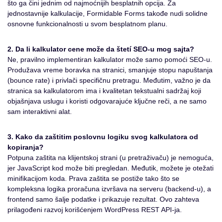
što ga čini jednim od najmoćnijih besplatnih opcija. Za
jednostavnije kalkulacije, Formidable Forms takođe nudi solidne
osnovne funkcionalnosti u svom besplatnom planu.
2. Da li kalkulator cene može da štetí SEO-u mog sajta?
Ne, pravilno implementiran kalkulator može samo pomoći SEO-u.
Produžava vreme boravka na stranici, smanjuje stopu napuštanja
(bounce rate) i privlači specifičnu pretragu. Međutim, važno je da
stranica sa kalkulatorom ima i kvalitetan tekstualni sadržaj koji
objašnjava uslugu i koristi odgovarajuće ključne reči, a ne samo
sam interaktivni alat.
3. Kako da zaštitim poslovnu logiku svog kalkulatora od
kopiranja?
Potpuna zaštita na klijentskoj strani (u pretraživaču) je nemoguća,
jer JavaScript kod može biti pregledan. Međutik, možete je otežati
minifikacijom koda. Prava zaštita se postiže tako što se
kompleksna logika proračuna izvršava na serveru (backend-u), a
frontend samo šalje podatke i prikazuje rezultat. Ovo zahteva
prilagođeni razvoj korišćenjem WordPress REST API-ja.