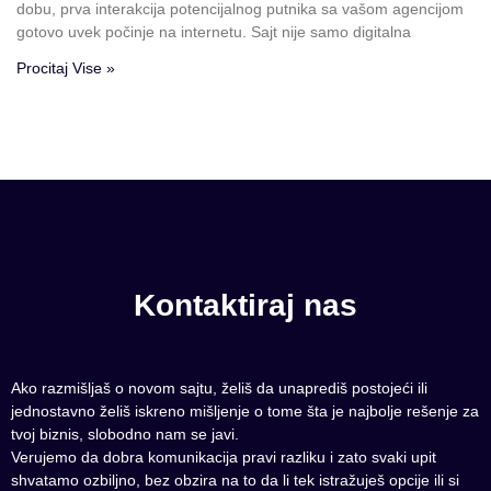
dobu, prva interakcija potencijalnog putnika sa vašom agencijom
gotovo uvek počinje na internetu. Sajt nije samo digitalna
Procitaj Vise »
Kontaktiraj nas
Ako razmišljaš o novom sajtu, želiš da unaprediš postojeći ili
jednostavno želiš iskreno mišljenje o tome šta je najbolje rešenje za
tvoj biznis, slobodno nam se javi.
Verujemo da dobra komunikacija pravi razliku i zato svaki upit
shvatamo ozbiljno, bez obzira na to da li tek istražuješ opcije ili si