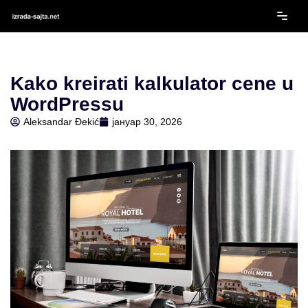
Скочи
на
садржај
Kako kreirati kalkulator cene u
WordPressu
Aleksandar Đekić
јануар 30, 2026