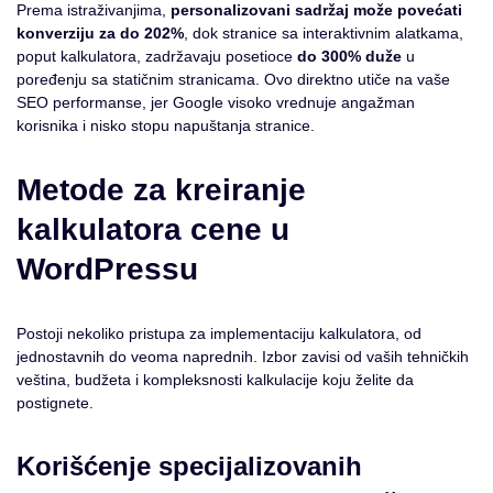
Prema istraživanjima,
personalizovani sadržaj može povećati
konverziju za do 202%
, dok stranice sa interaktivnim alatkama,
poput kalkulatora, zadržavaju posetioce
do 300% duže
u
poređenju sa statičnim stranicama. Ovo direktno utiče na vaše
SEO performanse, jer Google visoko vrednuje angažman
korisnika i nisko stopu napuštanja stranice.
Metode za kreiranje
kalkulatora cene u
WordPressu
Postoji nekoliko pristupa za implementaciju kalkulatora, od
jednostavnih do veoma naprednih. Izbor zavisi od vaših tehničkih
veština, budžeta i kompleksnosti kalkulacije koju želite da
postignete.
Korišćenje specijalizovanih