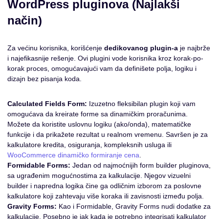
WordPress pluginova (Najlakši
način)
Za većinu korisnika, korišćenje
dedikovanog plugin-a
je najbrže
i najefikasnije rešenje. Ovi plugini vode korisnika kroz korak-po-
korak proces, omogućavajući vam da definišete polja, logiku i
dizajn bez pisanja koda.
Calculated Fields Form:
Izuzetno fleksibilan plugin koji vam
omogućava da kreirate forme sa dinamičkim proračunima.
Možete da koristite uslovnu logiku (ako/onda), matematičke
funkcije i da prikažete rezultat u realnom vremenu. Savršen je za
kalkulatore kredita, osiguranja, kompleksnih usluga ili
WooCommerce dinamičko formiranje cena
.
Formidable Forms:
Jedan od najmoćnijih form builder pluginova,
sa ugrađenim mogućnostima za kalkulacije. Njegov vizuelni
builder i napredna logika čine ga odličnim izborom za poslovne
kalkulatore koji zahtevaju više koraka ili zavisnosti između polja.
Gravity Forms:
Kao i Formidable, Gravity Forms nudi dodatke za
kalkulacije. Posebno je jak kada je potrebno integrisati kalkulator