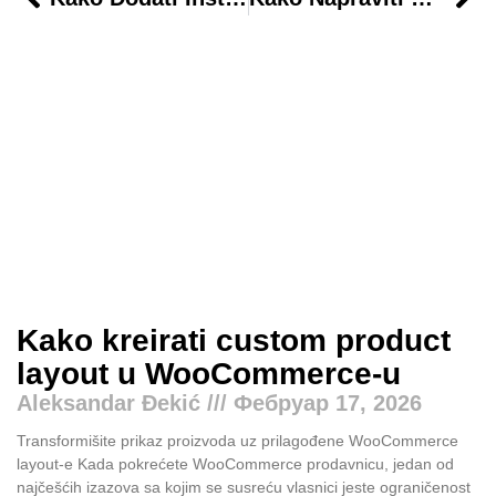
Kako kreirati custom product
layout u WooCommerce-u
Aleksandar Đekić
Фебруар 17, 2026
Transformišite prikaz proizvoda uz prilagođene WooCommerce
layout-e Kada pokrećete WooCommerce prodavnicu, jedan od
najčešćih izazova sa kojim se susreću vlasnici jeste ograničenost