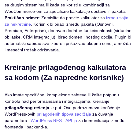
sa drugim sistemima ili kada se koristi u kombinaciji sa
WooCommerce-om za specifične kalkulacije dostave ili paketa.
Praktičan primer:
Zamislite da pravite kalkulator za
izradu sajta
za nekretnine
. Korisnik bi birao između paketa (Osnovni,
Premium, Enterprise), dodavao dodatne funkcionalnosti (virtuelne
obilaske, CRM integraciju), birao domen i hosting opcije. Plugin bi
automatski sabirao sve izbore i prikazivao ukupnu cenu, a možda
i mesečni trošak održavanja.
Kreiranje prilagođenog kalkulatora
sa kodom (Za napredne korisnike)
Ako imate specifične, kompleksne zahteve ili želite potpunu
kontrolu nad performansama i integracijama, kreiranje
prilagođenog rešenja
je put. Ovo podrazumeva korišćenje
WordPress-ovih
prilagođenih tipova sadržaja
za čuvanje
parametara i
WordPress REST API-ja
za komunikaciju između
frontenda i backend-a.