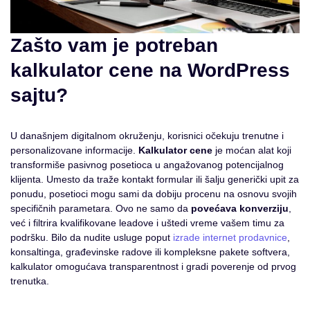
Zašto vam je potreban
kalkulator cene na WordPress
sajtu?
U današnjem digitalnom okruženju, korisnici očekuju trenutne i
personalizovane informacije.
Kalkulator cene
je moćan alat koji
transformiše pasivnog posetioca u angažovanog potencijalnog
klijenta. Umesto da traže kontakt formular ili šalju generički upit za
ponudu, posetioci mogu sami da dobiju procenu na osnovu svojih
specifičnih parametara. Ovo ne samo da
povećava konverziju
,
već i filtrira kvalifikovane leadove i uštedi vreme vašem timu za
podršku. Bilo da nudite usluge poput
izrade internet prodavnice
,
konsaltinga, građevinske radove ili kompleksne pakete softvera,
kalkulator omogućava transparentnost i gradi poverenje od prvog
trenutka.