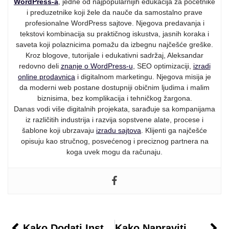
WordPress-a
, jedne od najpopularnijih edukacija za početnike
i preduzetnike koji žele da nauče da samostalno prave
profesionalne WordPress sajtove. Njegova predavanja i
tekstovi kombinacija su praktičnog iskustva, jasnih koraka i
saveta koji polaznicima pomažu da izbegnu najčešće greške.
Kroz blogove, tutorijale i edukativni sadržaj, Aleksandar
redovno deli
znanje o WordPress-u
, SEO optimizaciji,
izradi
online prodavnica
i digitalnom marketingu. Njegova misija je
da moderni web postane dostupniji običnim ljudima i malim
biznisima, bez komplikacija i tehničkog žargona.
Danas vodi više digitalnih projekata, sarađuje sa kompanijama
iz različitih industrija i razvija sopstvene alate, procese i
šablone koji ubrzavaju
izradu sajtova
. Klijenti ga najčešće
opisuju kao stručnog, posvećenog i preciznog partnera na
koga uvek mogu da računaju.
Kako Dodati Instant Search Na WooCommerce Shop
Kako Napraviti WordPress Sajt Za Trenera Ili Instruktora