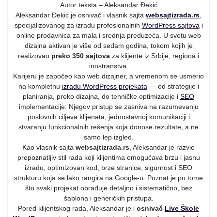
Autor teksta – Aleksandar Đekić
Aleksandar Đekić je osnivač i vlasnik sajta
websajtizrada.rs
,
specijalizovanog za izradu profesionalnih
WordPress sajtova
i
online prodavnica za mala i srednja preduzeća. U svetu web
dizajna aktivan je više od sedam godina, tokom kojih je
realizovao
preko 350 sajtova
za klijente iz Srbije, regiona i
inostranstva.
Karijeru je započeo kao web dizajner, a vremenom se usmerio
na kompletnu
izradu WordPress projekata
— od strategije i
planiranja, preko dizajna, do tehničke optimizacije i
SEO
implementacije. Njegov pristup se zasniva na razumevanju
poslovnih ciljeva klijenata, jednostavnoj komunikaciji i
stvaranju funkcionalnih rešenja koja donose rezultate, a ne
samo lep izgled.
Kao vlasnik sajta
websajtizrada.rs
, Aleksandar je razvio
prepoznatljiv stil rada koji klijentima omogućava brzu i jasnu
izradu, optimizovan kod, brze stranice, sigurnost i SEO
strukturu koja se lako rangira na Google-u. Poznat je po tome
što svaki projekat obrađuje detaljno i sistematično, bez
šablona i generičkih pristupa.
Pored klijentskog rada, Aleksandar je i
osnivač
Live Škole