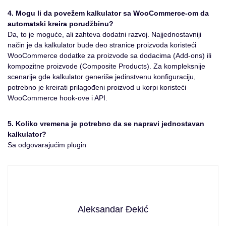
4. Mogu li da povežem kalkulator sa WooCommerce-om da
automatski kreira porudžbinu?
Da, to je moguće, ali zahteva dodatni razvoj. Najjednostavniji
način je da kalkulator bude deo stranice proizvoda koristeći
WooCommerce dodatke za proizvode sa dodacima (Add-ons) ili
kompozitne proizvode (Composite Products). Za kompleksnije
scenarije gde kalkulator generiše jedinstvenu konfiguraciju,
potrebno je kreirati prilagođeni proizvod u korpi koristeći
WooCommerce hook-ove i API.
5. Koliko vremena je potrebno da se napravi jednostavan
kalkulator?
Sa odgovarajućim plugin
Aleksandar Đekić