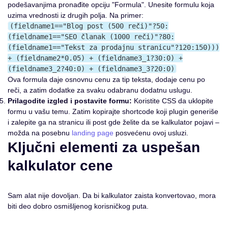
podešavanjima pronađite opciju "Formula". Unesite formulu koja
uzima vrednosti iz drugih polja. Na primer:
(fieldname1=="Blog post (500 reči)"?50:
(fieldname1=="SEO članak (1000 reči)"?80:
(fieldname1=="Tekst za prodajnu stranicu"?120:150)))
+ (fieldname2*0.05) + (fieldname3_1?30:0) +
(fieldname3_2?40:0) + (fieldname3_3?20:0)
Ova formula daje osnovnu cenu za tip teksta, dodaje cenu po
reči, a zatim dodatke za svaku odabranu dodatnu uslugu.
Prilagodite izgled i postavite formu:
Koristite CSS da uklopite
formu u vašu temu. Zatim kopirajte shortcode koji plugin generiše
i zalepite ga na stranicu ili post gde želite da se kalkulator pojavi –
možda na posebnu
landing page
posvećenu ovoj usluzi.
Ključni elementi za uspešan
kalkulator cene
Sam alat nije dovoljan. Da bi kalkulator zaista konvertovao, mora
biti deo dobro osmišljenog korisničkog puta.