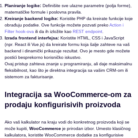
Planiranje logike:
Definišite sve ulazne parametre (polja forme),
matematičke formule i poslovna pravila.
Kreiranje backend logike:
Koristite PHP da kreirate funkcije koje
obrađuju podatke. Ove funkcije možete pozvati preko
Action i
Filter hook-ova
ili da ih izložite kao
REST endpoint
.
Izrada frontend interfejsa:
Koristite HTML, CSS i JavaScript
(npr. React ili Vue.js) da kreirate formu koja šalje zahteve na vaš
backend i dinamički prikazuje rezultat. Ovo je mesto gde možete
postići besprekorno korisničko iskustvo.
Ovaj pristup zahteva znanje u programiranju, ali daje maksimalnu
fleksibilnost, kao što je direktna integracija sa vašim CRM-om ili
sistemom za fakturisanje.
Integracija sa WooCommerce-om za
prodaju konfigurisivih proizvoda
Ako vaš kalkulator na kraju vodi do konkretnog proizvoda koji se
može kupiti,
WooCommerce
je prirodan izbor. Umesto klasičnog
kalkulatora, koristite WooCommerce dodatke za konfigurisive