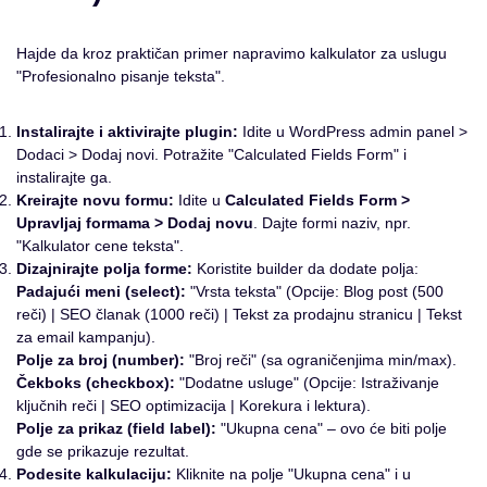
Hajde da kroz praktičan primer napravimo kalkulator za uslugu
"Profesionalno pisanje teksta".
Instalirajte i aktivirajte plugin:
Idite u WordPress admin panel >
Dodaci > Dodaj novi. Potražite "Calculated Fields Form" i
instalirajte ga.
Kreirajte novu formu:
Idite u
Calculated Fields Form >
Upravljaj formama > Dodaj novu
. Dajte formi naziv, npr.
"Kalkulator cene teksta".
Dizajnirajte polja forme:
Koristite builder da dodate polja:
Padajući meni (select):
"Vrsta teksta" (Opcije: Blog post (500
reči) | SEO članak (1000 reči) | Tekst za prodajnu stranicu | Tekst
za email kampanju).
Polje za broj (number):
"Broj reči" (sa ograničenjima min/max).
Čekboks (checkbox):
"Dodatne usluge" (Opcije: Istraživanje
ključnih reči | SEO optimizacija | Korekura i lektura).
Polje za prikaz (field label):
"Ukupna cena" – ovo će biti polje
gde se prikazuje rezultat.
Podesite kalkulaciju:
Kliknite na polje "Ukupna cena" i u