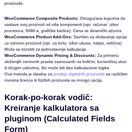
proizvode.
WooCommerce Composite Products:
Omogućava kupcima da
sastave svoj proizvod od više komponenti (npr. računar: izbor
procesora, RAM-a, grafičke kartice). Cena se dinamički ažurira.
WooCommerce Product Add-Ons:
Savršen za dodavanje opcija
uz osnovni proizvod (npr. za tortu: izbor ukusa, natpis, veličina).
Može se koristiti za jednostavnije kalkulacije.
WooCommerce Dynamic Pricing & Discounts:
Za primenu
složenijih cenovnih pravila zasnovanih na količini, korisničkoj ulozi
ili drugim uslovima, što može biti deo kalkulacione logike.
Ova metoda je idealna za
prodaju digitalnih proizvoda
sa različitim
nivoima licence ili fizičkih proizvoda sa mnogo opcija.
Korak-po-korak vodič:
Kreiranje kalkulatora sa
pluginom (Calculated Fields
Form)