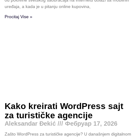
od polovine svetskog saobraćaja na internetu dolazi sa mobilnih
uređaja, a kada je u pitanju online kupovina,
Procitaj Vise »
Kako kreirati WordPress sajt
za turističke agencije
Aleksandar Đekić
Фебруар 17, 2026
Zašto WordPress za turističke agencije? U današnjem digitalnom