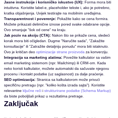
Jasne instrukcije i korisničko iskustvo (UX):
Forma mora biti
intuitivna. Koristite label-e, placeholder tekste i, ako je potrebno,
kratka objašnjenja. Uvijek testirajte na mobilnim uređajima.
Transparentnost i poverenje:
Pokažite kako se cena formira.
Možete prikazati delimične iznose pored svake odabrane opcije.
Ovo smanjuje "šok od cene" na kraju.
Jak poziv na akciju (CTA):
Nakon što se prikaže cena, sledeći
korak mora biti očigledan. Dugme "Naručite sada", "Zakažite
konsultacije" ili "Zatražite detaljniju ponudu" mora biti istaknuto.
Ovo je kritičan deo
optimizacije strane proizvoda
za konverziju.
Integracija sa marketing alatima:
Povežite kalkulator sa vašim
email marketing sistemom (npr. Mailchimp) ili CRM-om. Kada
neko koristi kalkulator, možete automatski da sačuvate njegovu
procenu i kontakt podatke (uz saglasnost) za dalje praćenje.
SEO optimizacija:
Stranica sa kalkulatorom može privući
specifičnu pretragu (npr. "koliko košta izrada sajta"). Koristite
relevantne
ključne reči
i
strukturirane podatke (Schema Markup)
da biste poboljšali prikaz u rezultatima pretrage.
Zaključak