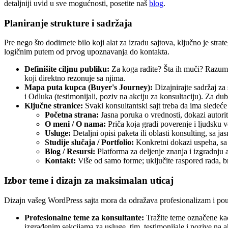
detaljniji uvid u sve mogućnosti, posetite naš
blog
.
Planiranje strukture i sadržaja
Pre nego što dodirnete bilo koji alat za izradu sajtova, ključno je strat
logičnim putem od prvog upoznavanja do kontakta.
Definišite ciljnu publiku:
Za koga radite? Šta ih muči? Razume
koji direktno rezonuje sa njima.
Mapa puta kupca (Buyer's Journey):
Dizajnirajte sadržaj za 
i Odluka (testimonijali, poziv na akciju za konsultaciju). Za 
Ključne stranice:
Svaki konsultantski sajt treba da ima sledeće 
Početna strana:
Jasna poruka o vrednosti, dokazi autorite
O meni / O nama:
Priča koja gradi poverenje i ljudsku 
Usluge:
Detaljni opisi paketa ili oblasti konsulting, sa j
Studije slučaja / Portfolio:
Konkretni dokazi uspeha, sa 
Blog / Resursi:
Platforma za deljenje znanja i izgradnju au
Kontakt:
Više od samo forme; uključite raspored rada, b
Izbor teme i dizajn za maksimalan uticaj
Dizajn vašeg WordPress sajta mora da odražava profesionalizam i pouz
Profesionalne teme za konsultante:
Tražite teme označene kao
izgrađenim sekcijama za usluge, tim, testimonijale i pozive na a