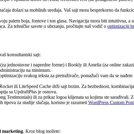
ćaja dolazi sa mobilnih uređaja. Vaš sajt mora besprekorno da funkci
oju paletu boja, fontove i ton glasa. Navigacija mora biti intuitivna, a s
ca. Za tehničke savete o ubrzanju, pročitajte naš vodič o
optimizaciji b
aš konsultantski sajt:
a jednostavne i napredne forme) i Bookly ili Amelia (za online zakaz
 administraciju na minimum.
ptimizaciju svakog teksta za pretraživače, pomažući vam da se nađete
Rocket ili LiteSpeed Cache drži sajt brzim. Za bezbednost, kombinacij
opija sa UpdraftPlus je osnova.
ng Testimonials) ili za prikaz logoa klijenata sa kojima ste sarađivali. Z
h tipova za studije slučaja, korisno je razumeti
WordPress Custom Post
 marketing
. Kroz blog možete: