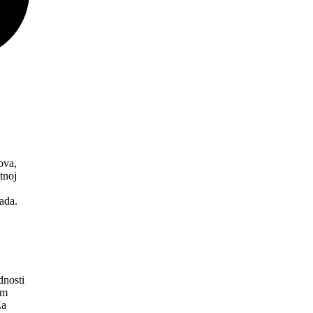
ova,
tnoj
ada.
dnosti
em
Za