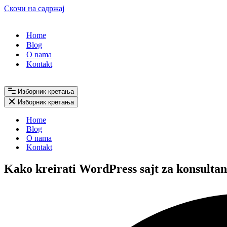
Скочи на садржај
Home
Blog
O nama
Kontakt
Изборник кретања
Изборник кретања
Home
Blog
O nama
Kontakt
Kako kreirati WordPress sajt za konsultan