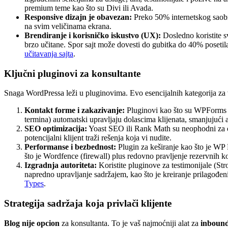
premium teme kao što su Divi ili Avada.
Responsive dizajn je obavezan:
Preko 50% internetskog saobra
na svim veličinama ekrana.
Brendiranje i korisničko iskustvo (UX):
Dosledno koristite sv
brzo učitane. Spor sajt može dovesti do gubitka do 40% posetila
učitavanja sajta
.
Ključni pluginovi za konsultante
Snaga WordPressa leži u pluginovima. Evo esencijalnih kategorija za v
Kontakt forme i zakazivanje:
Pluginovi kao što su WPForms (z
termina) automatski upravljaju dolascima klijenata, smanjujući
SEO optimizacija:
Yoast SEO ili Rank Math su neophodni za o
potencijalni klijent traži rešenja koja vi nudite.
Performanse i bezbednost:
Plugin za keširanje kao što je WP 
što je Wordfence (firewall) plus redovno pravljenje rezervnih k
Izgradnja autoriteta:
Koristite pluginove za testimonijale (Stro
napredno upravljanje sadržajem, kao što je kreiranje prilagođeni
Types
.
Strategija sadržaja koja privlači klijente
Blog nije opcion
za konsultanta. To je vaš najmoćniji alat za
inbound