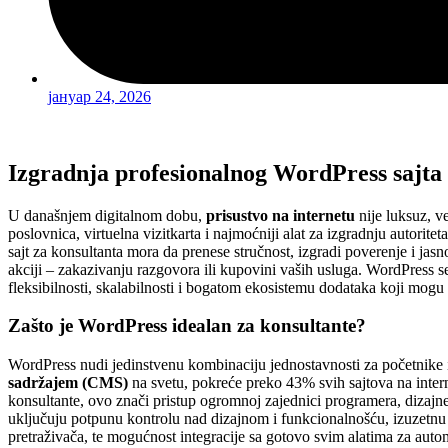
јануар 24, 2026
Izgradnja profesionalnog WordPress sajta 
U današnjem digitalnom dobu,
prisustvo na internetu
nije luksuz, v
poslovnica, virtuelna vizitkarta i najmoćniji alat za izgradnju autoritet
sajt za konsultanta mora da prenese stručnost, izgradi poverenje i ja
akciji – zakazivanju razgovora ili kupovini vaših usluga. WordPress s
fleksibilnosti, skalabilnosti i bogatom ekosistemu dodataka koji mog
Zašto je WordPress idealan za konsultante?
WordPress nudi jedinstvenu kombinaciju jednostavnosti za početnike
sadržajem (CMS)
na svetu, pokreće preko 43% svih sajtova na intern
konsultante, ovo znači pristup ogromnoj zajednici programera, dizajner
uključuju potpunu kontrolu nad dizajnom i funkcionalnošću, izuzetn
pretraživača, te mogućnost integracije sa gotovo svim alatima za autom