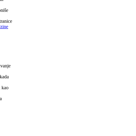
oniše
tranice
rzine
ivanje
 kada
a kao
a