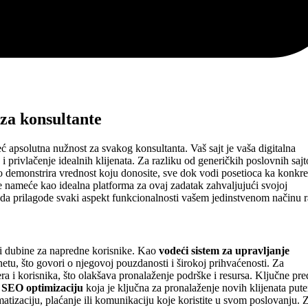
za konsultante
eć apsolutna nužnost za svakog konsultanta. Vaš sajt je vaša digitalna
a i privlačenje idealnih klijenata. Za razliku od generičkih poslovnih sajt
sno demonstrira vrednost koju donosite, sve dok vodi posetioca ka konkre
e nameće kao idealna platforma za ovaj zadatak zahvaljujući svojoj
u da prilagode svaki aspekt funkcionalnosti vašem jedinstvenom načinu r
 i dubine za napredne korisnike. Kao
vodeći sistem za upravljanje
etu, što govori o njegovoj pouzdanosti i širokoj prihvaćenosti. Za
a i korisnika, što olakšava pronalaženje podrške i resursa. Ključne pre
u
SEO optimizaciju
koja je ključna za pronalaženje novih klijenata put
atizaciju, plaćanje ili komunikaciju koje koristite u svom poslovanju. 