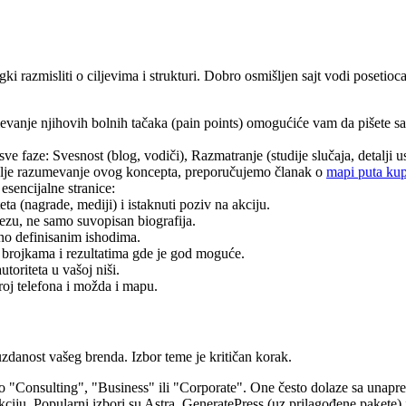
egki razmisliti o ciljevima i strukturi. Dobro osmišljen sajt vodi posetioc
vanje njihovih bolnih tačaka (pain points) omogućiće vam da pišete sa
sve faze: Svesnost (blog, vodiči), Razmatranje (studije slučaja, detalji u
dublje razumevanje ovog koncepta, preporučujemo članak o
mapi puta ku
esencijalne stranice:
ta (nagrade, mediji) i istaknuti poziv na akciju.
vezu, ne samo suvopisan biografija.
asno definisanim ishodima.
brojkama i rezultatima gde je god moguće.
toriteta u vašoj niši.
roj telefona i možda i mapu.
danost vašeg brenda. Izbor teme je kritičan korak.
 "Consulting", "Business" ili "Corporate". One često dolaze sa unapr
kciju. Popularni izbori su Astra, GeneratePress (uz prilagođene pakete) i