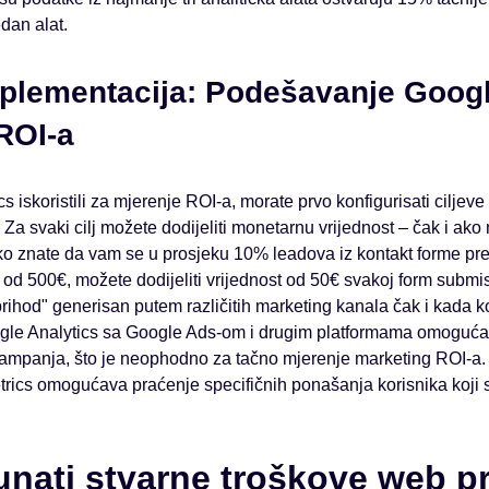
edan alat.
mplementacija: Podešavanje Googl
ROI-a
s iskoristili za mjerenje ROI-a, morate prvo konfigurisati ciljeve
 Za svaki cilj možete dodijeliti monetarnu vrijednost – čak i ako 
o znate da vam se u prosjeku 10% leadova iz kontakt forme pretv
od 500€, možete dodijeliti vrijednost od 50€ svakoj form subm
ihod" generisan putem različitih marketing kanala čak i kada ko
ogle Analytics sa Google Ads-om i drugim platformama omogućav
kampanja, što je neophodno za tačno mjerenje marketing ROI-a.
rics omogućava praćenje specifičnih ponašanja korisnika koji s
unati stvarne troškove web p