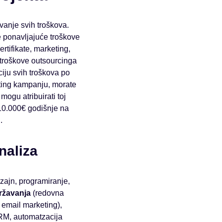
anje svih troškova.
e ponavljajuće troškove
rtifikate, marketing,
 troškove outsourcinga
iju svih troškova po
ting kampanju, morate
mogu atribuirati toj
 10.000€ godišnje na
.
naliza
zajn, programiranje,
ržavanja
(redovna
 email marketing),
CRM, automatzacija