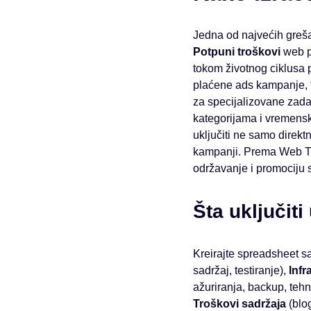
Jedna od najvećih greša
Potpuni troškovi
web pr
tokom životnog ciklusa p
plaćene ads kampanje, tr
za specijalizovane zada
kategorijama i vremens
uključiti ne samo direkt
kampanji. Prema Web Tri
održavanje i promociju s
Šta uključiti
Kreirajte spreadsheet s
sadržaj, testiranje),
Infr
ažuriranja, backup, teh
Troškovi sadržaja
(blog