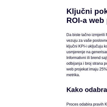
Ključni pok
ROI-a web 
Da biste tačno izmjerili
vezuju za vaše poslovne c
ključni KPI-i uključuju 
usmjerenje na generisanj
Informativni ili brend s
odbijanja i broj strana 
web projekat imaju 25%
metrika.
Kako odabrat
Proces odabira pravih KP