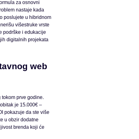
Formula za osnovni
problem nastaje kada
ko poslujete u hibridnom
enerišu višestruke vrste
e podrške i edukacije
h digitalnih projekata
stavnog web
ng tokom prve godine.
dobitak je 15.000€ –
OI pokazuje da ste više
te u obzir dodatne
jivost brenda koji će