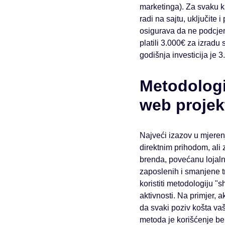
marketinga). Za svaku ka
radi na sajtu, uključit
osigurava da ne podcjenj
platili 3.000€ za izradu
godišnja investicija je 
Metodologij
web projek
Najveći izazov u mjeren
direktnim prihodom, ali 
brenda, povećanu lojaln
zaposlenih i smanjene tr
koristiti metodologiju "
aktivnosti. Na primjer, 
da svaki poziv košta va
metoda je korišćenje be