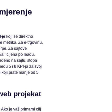
 mjerenje
-je
koji se direktno
ve metrika. Za e-trgovinu,
orpe. Za sajtove
a i cijena po leadu.
vedeno na sajtu, stopa
eđu 5 i 8 KPI-ja za svoj
koji prate manje od 5
web projekat
Ako je vaš primarni cilj