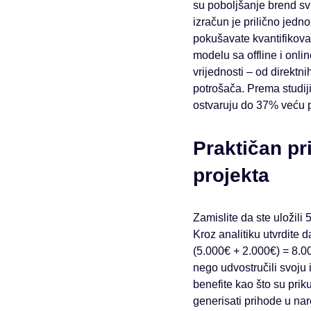
su poboljšanje brend sv
izračun je prilično jed
pokušavate kvantifikovat
modelu sa offline i onli
vrijednosti – od direktn
potrošača. Prema studij
ostvaruju do 37% veću pr
Praktičan pr
projekta
Zamislite da ste uložili
Kroz analitiku utvrdite 
(5.000€ + 2.000€) = 8.0
nego udvostručili svoju 
benefite kao što su priku
generisati prihode u n