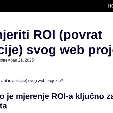
H
eriti ROI (povrat
cije) svog web pro
новембар 21, 2025
vrat investicije) svog web projekta?
o je mjerenje ROI-a ključno z
ta