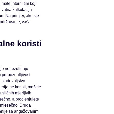
mate interni tim koji
hvatna kalkulacija
n. Na primjer, ako ste
i održavanje, vaša
lne koristi
je ne rezultiraju
 prepoznatljivost
o zadovoljstvo
rijalne koristi, možete
sličnih mjerljivih
sečno, a procjenjujete
€ mjesečno. Druga
panije sa angažovanim