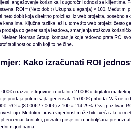
ijesti, angažovanje korisnika i dugoročni odnosi sa klijentima. 
nostavna: ROI = (Neto dobit / Ukupna ulaganja) × 100. Međutim, 
i neto dobit koja direktno proizilazi iz web projekta, posebno a
ne kanalima. Ključna razlika leži u tome što web projekti često g
ih prodaja do generisanja leadova, smanjenja troškova korisničk
i Nielsen Norman Group, kompanije koje redovno prate ROI svoji
ofitabilnost od onih koji to ne čine.
imjer: Kako izračunati ROI jedno
 5.000€ u razvoj e-trgovine i dodatnih 2.000€ u digitalni marketi
da je prodaja putem sajta generisala 15.000€ prihoda. Vaš neto 
00€. ROI = (8.000€ / 7.000€) × 100 = 114,29%. Ovaj pozitivan R
investiciju. Međutim, prava vrijednost može biti i veća ako uzme
pljeni email kontakti, povratni posjetioci i poboljšana prepoznatl
arednim godinama.