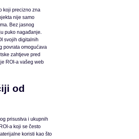
o koji precizno zna
rojekta nije samo
dima. Bez jasnog
aju puko nagađanje.
 svojih digitalnih
rnog povrata omogućava
etske zahtjeve pred
nje ROI-a vašeg web
iji od
og prisustva i ukupnih
ROI-a koji se često
terijalne koristi kao što