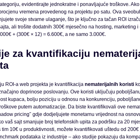
tegoriju, evidentirajte jednokratne i ponavljajuće troškove. Ako i
e i procjenu vremena provedenog na projektu po satu. Ova sveobu
ujete svoje stvarne ulaganje, što je ključno za tačan ROI izraču
 sajta, ali trošite dodatnih 300€ mjesečno na hosting, marketing 
3.000€ + (300€ × 12) = 6.600€, a ne samo 3.000€.
e za kvantifikaciju nematerija
ta
ju ROI-a web projekta je kvantifikacija
nematerijalnih koristi
ko
značajno doprinose poslovanju. Ove koristi uključuju poboljšanu
ost kupaca, bolju poziciju u odnosu na konkurenciju, poboljšan
oškove putem automatizacije. Da biste kvantifikovali ove nemate
shadow pricing" gdje dodjeljujete monetarnu vrijednost na osnovu 
ako vaš sajt smanjuje broj telefonskih upita za podršku za 20 mje
š tim 10€ u produktivnosti, možete kvantifikovati uštedu od 200
nchmark podataka iz industrije – ako studije pokazuju da kom