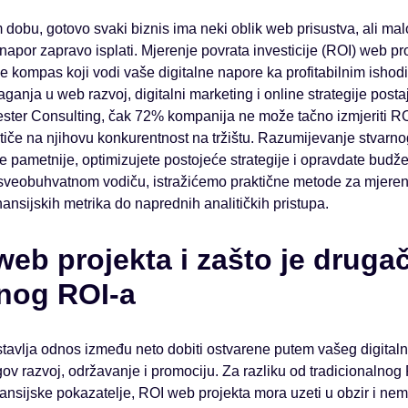
dobu, gotovo svaki biznis ima neki oblik web prisustva, ali mal
i napor zapravo isplati. Mjerenje povrata investicije (ROI) web p
 je kompas koji vodi vaše digitalne napore ka profitabilnim isho
ganja u web razvoj, digitalni marketing i online strategije post
ester Consulting, čak 72% kompanija ne može tačno izmjeriti ROI
o utiče na njihovu konkurentnost na tržištu. Razumijevanje stva
e pametnije, optimizujete postojeće strategije i opravdate budž
veobuhvatnom vodiču, istražićemo praktične metode za mjere
nansijskih metrika do naprednih analitičkih pristupa.
web projekta i zašto je drugač
lnog ROI-a
tavlja odnos između neto dobiti ostvarene putem vašeg digitaln
ov razvoj, održavanje i promociju. Za razliku od tradicionalnog 
inansijske pokazatelje, ROI web projekta mora uzeti u obzir i nema