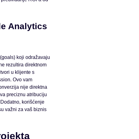
e Analytics
 (goals) koji odražavaju
ne rezultira direktnom
ori u klijente s
ission. Ovo vam
nverzija nije direktna
a preciznu atribuciju
 Dodatno, korišćenje
u važni za vaš biznis
rojekta