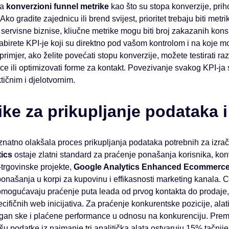
na
konverzioni funnel metrike
kao što su stopa konverzije, prih
Ako gradite zajednicu ili brend svijest, prioritet trebaju biti met
 servisne biznise, kliučne metrike mogu biti broj zakazanih konsul
birete KPI-je koji su direktno pod vašom kontrolom i na koje mo
rimjer, ako želite povećati stopu konverzije, možete testirati raz
ce ili optimizovati forme za kontakt. Povezivanje svakog KPI-ja
tičnim i djelotvornim.
nike za prikupljanje podataka i
znatno olakšala proces prikupljanja podataka potrebnih za izr
ics
ostaje zlatni standard za praćenje ponašanja korisnika, konv
e-trgovinske projekte,
Google Analytics Enhanced Ecommerc
ponašanja u korpi za kupovinu i effikasnosti marketing kanala. 
omogućavaju praćenje puta leada od prvog kontakta do prodaje, 
ecifičnih web inicijativa. Za praćenje konkurentske pozicije, alat
organ ske i plaćene performance u odnosu na konkurenciju. Pre
išu podatke iz najmanje tri analitička alata ostvaruju 15% tačni