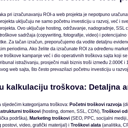
ka pri izračunavanju ROI-a web projekta je nepotpuno uračunav
ojekta uključuju ne samo početnu investiciju u razvoj, već i sv
rojekta. Ovo uključuje hosting, održavanje, nadogradnje, SSL ce
oškove sadržaja (copywriting, fotografije, video) i potencijalno
tke. Za tačan izračun, preporučujemo da vodite detaljnu evidenc
kim periodima. Ako želite da izračunate ROI za određenu marke
ne troškove kampanje već i dio operativnih troškova sajta koji se 
bunal istraživanju, prosječni mali biznis troši između 2.000€ i
vog web sajta, što često prevazilazi početnu investiciju u razvoj
 u kalkulaciju troškova: Detaljna a
a sljedećim kategorijama troškova:
Početni troškovi razvoja
(di
astrukturni troškovi
(hosting, domen, SSL, CDN),
Troškovi od
nička podrška),
Marketing troškovi
(SEO, PPC, socijalni mediji,
 postovi, video, grafički materijal) i
Troškovi alata
(analitika, 