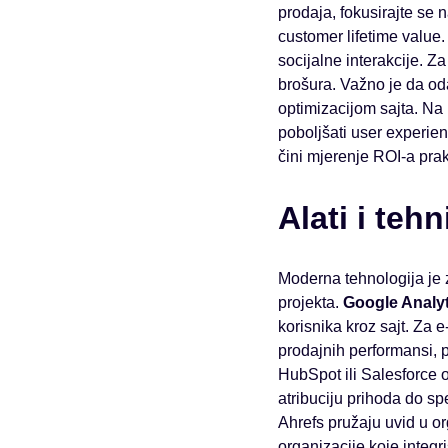
prodaja, fokusirajte se 
customer lifetime value. 
socijalne interakcije. Za
brošura. Važno je da oda
optimizacijom sajta. Na p
poboljšati user experien
čini mjerenje ROI-a prak
Alati i teh
Moderna tehnologija je 
projekta.
Google Analyt
korisnika kroz sajt. Za 
prodajnih performansi, 
HubSpot ili Salesforce 
atribuciju prihoda do sp
Ahrefs pružaju uvid u 
organizacije koje integr