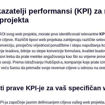
azatelji performansi (KPI) za
projekta
 ROI svog web projekta, morate prvo identificovati relevantne
KPI
iljeve. Različiti tipovi web projekata zahtijevaju različite seto
konverziju, prosječnu vrijednost porudžbine i stopu napuštanja k
e leadova, bitnije su stope konverzije formulara, kvalitet leadov
ajtovi treba da prate metrike angažovanja kao što su vrijeme pro
po sesiji. Prema istraživanju HubSpot-a, kompanije koje prate izm
 veću šansu da premaše svoje revenue ciljeve u odnosu na one 
i prave KPI-je za vaš specifičan 
I-ja započinje jasnim definisanjem ciljeva vašeg web projekta. 