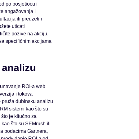
od po posjetiocu i
rike angažovanja i
tacija ili preuzetih
žete uticati
ličite pozive na akciju,
 sa specifičnim akcijama
 analizu
ačunavanje ROI-a web
erzija i tokova
e
pruža dubinsku analizu
CRM sistemi kao što su
što je kliučno za
i kao što su SEMrush ili
ma podacima Gartnera,
je predviđanje ROI-a od