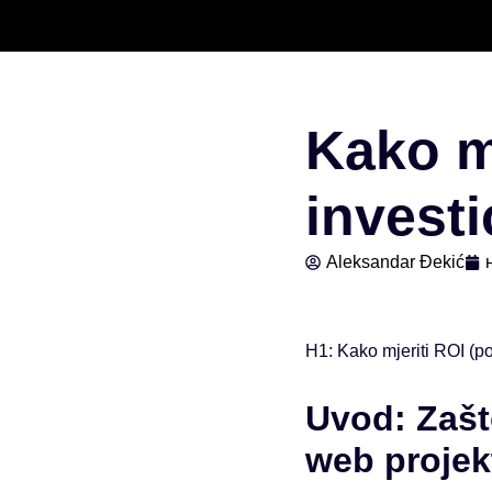
Скочи
на
садржај
Kako mj
investi
Aleksandar Đekić
H1: Kako mjeriti ROI (po
Uvod: Zašt
web projek