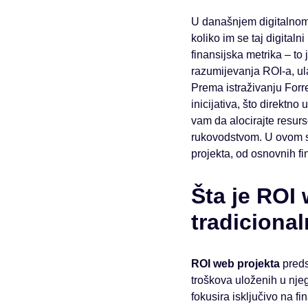
U današnjem digitalnom 
koliko im se taj digitaln
finansijska metrika – to
razumijevanja ROI-a, ula
Prema istraživanju Forr
inicijativa, što direktn
vam da alocirajte resurs
rukovodstvom. U ovom s
projekta, od osnovnih fi
Šta je ROI 
tradiciona
ROI web projekta
preds
troškova uloženih u njeg
fokusira isključivo na f