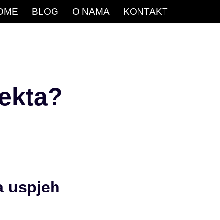
OME
BLOG
O NAMA
KONTAKT
jekta?
a uspjeh