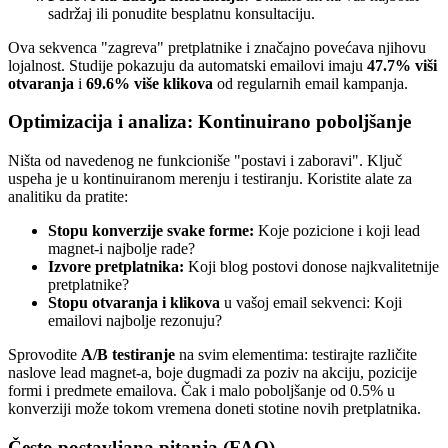
sadržaj ili ponudite besplatnu konsultaciju.
Ova sekvenca "zagreva" pretplatnike i značajno povećava njihovu
lojalnost. Studije pokazuju da automatski emailovi imaju
47.7% viši
otvaranja
i
69.6% više klikova
od regularnih email kampanja.
Optimizacija i analiza: Kontinuirano poboljšanje
Ništa od navedenog ne funkcioniše "postavi i zaboravi". Ključ
uspeha je u kontinuiranom merenju i testiranju. Koristite alate za
analitiku da pratite:
Stopu konverzije svake forme:
Koje pozicione i koji lead
magnet-i najbolje rade?
Izvore pretplatnika:
Koji blog postovi donose najkvalitetnije
pretplatnike?
Stopu otvaranja i klikova
u vašoj email sekvenci: Koji
emailovi najbolje rezonuju?
Sprovodite
A/B testiranje
na svim elementima: testirajte različite
naslove lead magnet-a, boje dugmadi za poziv na akciju, pozicije
formi i predmete emailova. Čak i malo poboljšanje od 0.5% u
konverziji može tokom vremena doneti stotine novih pretplatnika.
Često postavljana pitanja (FAQ)