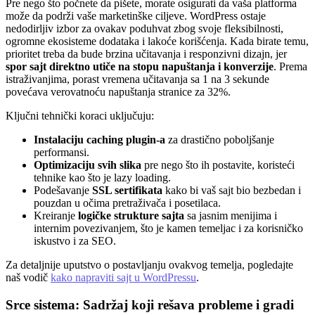
Pre nego što počnete da pišete, morate osigurati da vaša platforma
može da podrži vaše marketinške ciljeve. WordPress ostaje
nedodirljiv izbor za ovakav poduhvat zbog svoje fleksibilnosti,
ogromne ekosisteme dodataka i lakoće korišćenja. Kada birate temu,
prioritet treba da bude brzina učitavanja i responzivni dizajn, jer
spor sajt direktno utiče na stopu napuštanja i konverzije
. Prema
istraživanjima, porast vremena učitavanja sa 1 na 3 sekunde
povećava verovatnoću napuštanja stranice za 32%.
Ključni tehnički koraci uključuju:
Instalaciju caching plugin-a
za drastično poboljšanje
performansi.
Optimizaciju svih slika
pre nego što ih postavite, koristeći
tehnike kao što je lazy loading.
Podešavanje
SSL sertifikata
kako bi vaš sajt bio bezbedan i
pouzdan u očima pretraživača i posetilaca.
Kreiranje
logičke strukture sajta
sa jasnim menijima i
internim povezivanjem, što je kamen temeljac i za korisničko
iskustvo i za SEO.
Za detaljnije uputstvo o postavljanju ovakvog temelja, pogledajte
naš vodič
kako napraviti sajt u WordPressu
.
Srce sistema: Sadržaj koji rešava probleme i gradi