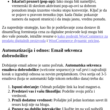
Iskačući prozori (pop-up):
Iako mogu biti nametljivi,
vremenski ili skrolom aktivirani pop-up-ovi sa dobrom
ponudom imaju izuzetno visoku stopu konverzije. Ključ je da
se pojave u pravom trenutku (npr. kada čitalac pokazuje
nameru da napusti stranicu) i da imaju jasnu, vrednu ponudu.
Za naprednije strategije, kao što je podešavanje zona dostave ili
dinamičkog formiranja cena za digitalne proizvode koji mogu biti
deo vaše ponude, istražite resurse o
kako podesiti WooCommerce za
prodaju digitalnih proizvoda
i
WooCommerce dynamic pricing
.
Automatizacija i odnos: Email sekvenca
dobrodošlice
Dobijanje email adrese je samo početak.
Automatska sekvenca
emailova dobrodošlice
(welcome sequence) je vaš prvi i najvažniji
korak u izgradnji odnosa sa novim pretplatnikom. Ova serija od 3-5
emailova (koja se automatski šalje tokom nekoliko dana) treba da:
Ispuni obećanje:
Odmah pošaljite link ka lead magnet-u.
Predstavi vas i vašu filozofiju:
Podelite svoju priču i
vrednosti.
Pruži dodatnu vrednost:
Pošaljite još jedan koristan savet ili
resurs koji nije na blogu.
Pozove na dublju interakciju:
Ukažite im na vaš najbolši