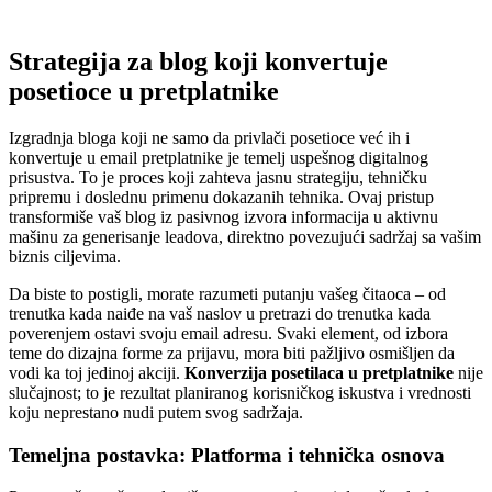
Strategija za blog koji konvertuje
posetioce u pretplatnike
Izgradnja bloga koji ne samo da privlači posetioce već ih i
konvertuje u email pretplatnike je temelj uspešnog digitalnog
prisustva. To je proces koji zahteva jasnu strategiju, tehničku
pripremu i doslednu primenu dokazanih tehnika. Ovaj pristup
transformiše vaš blog iz pasivnog izvora informacija u aktivnu
mašinu za generisanje leadova, direktno povezujući sadržaj sa vašim
biznis ciljevima.
Da biste to postigli, morate razumeti putanju vašeg čitaoca – od
trenutka kada naiđe na vaš naslov u pretrazi do trenutka kada
poverenjem ostavi svoju email adresu. Svaki element, od izbora
teme do dizajna forme za prijavu, mora biti pažljivo osmišljen da
vodi ka toj jedinoj akciji.
Konverzija posetilaca u pretplatnike
nije
slučajnost; to je rezultat planiranog korisničkog iskustva i vrednosti
koju neprestano nudi putem svog sadržaja.
Temeljna postavka: Platforma i tehnička osnova