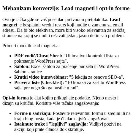
Mehanizam konverzije: Lead magneti i opt-in forme
Ovo je tačka gde se vaš posetilac pretvara u pretplatnika.
Lead
magnet
je besplatni, vredni resurs koji nudite u zamenu za email
adresu. Da bi bio efektivan, mora biti visoko relevantan za sadržaj
stranice na kojoj se nudi i rešavati jedan, jasno definisan problem.
Primeri moćnih lead magnet-a:
PDF vodič/Cheat Sheet:
"Ultimativni kontrolni lista za
pokretanje WordPress sajta".
Šablon:
Excel šablon za praćenje budžeta ili WordPress
šablon stranice.
Kratki video kurs/vebinar:
"5 lekcija za osnove SEO-a".
Provera liste (Checklist):
"10 koraka za zaštitu WordPress
sajta pre nego što ga pustite u rad".
Opt-in forma
je alat kojim prikupljate podatke. Njeno mesto i
dizajn su kritični. Koristite više tačaka angažovanja:
Forme u sadržaju:
Postavite relevantnu formu u sredini ili na
kraju blog posta, kada je čitalac najviše angažovan.
Istaknute trake i "lepljivi" zaglavlja:
Vidljivi pozivi na
akciju koji prate čitaoca dok skroluje.