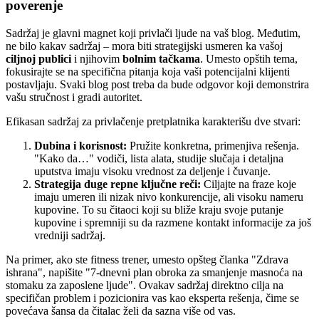
poverenje
Sadržaj je glavni magnet koji privlači ljude na vaš blog. Međutim,
ne bilo kakav sadržaj – mora biti strategijski usmeren ka vašoj
ciljnoj publici
i njihovim
bolnim tačkama
. Umesto opštih tema,
fokusirajte se na specifična pitanja koja vaši potencijalni klijenti
postavljaju. Svaki blog post treba da bude odgovor koji demonstrira
vašu stručnost i gradi autoritet.
Efikasan sadržaj za privlačenje pretplatnika karakterišu dve stvari:
Dubina i korisnost:
Pružite konkretna, primenjiva rešenja.
"Kako da…" vodiči, lista alata, studije slučaja i detaljna
uputstva imaju visoku vrednost za deljenje i čuvanje.
Strategija duge repne ključne reči:
Ciljajte na fraze koje
imaju umeren ili nizak nivo konkurencije, ali visoku nameru
kupovine. To su čitaoci koji su bliže kraju svoje putanje
kupovine i spremniji su da razmene kontakt informacije za još
vredniji sadržaj.
Na primer, ako ste fitness trener, umesto opšteg članka "Zdrava
ishrana", napišite "7-dnevni plan obroka za smanjenje masnoća na
stomaku za zaposlene ljude". Ovakav sadržaj direktno cilja na
specifičan problem i pozicionira vas kao eksperta rešenja, čime se
povećava šansa da čitalac želi da sazna više od vas.