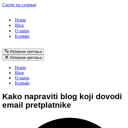
Скочи на садржај
Home
Blog
O nama
Kontakt
Изборник кретања
Изборник кретања
Home
Blog
O nama
Kontakt
Kako napraviti blog koji dovodi
email pretplatnike