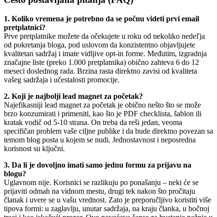
1. Koliko vremena je potrebno da se počnu videti prvi email
pretplatnici?
Prve pretplatnike možete da očekujete u roku od nekoliko nedeľja
od pokretanja bloga, pod uslovom da konzistentno objavljujete
kvalitetan sadržaj i imate vidljive opt-in forme. Međutim, izgradnja
značajne liste (preko 1.000 pretplatnika) obično zahteva 6 do 12
meseci doslednog rada. Brzina rasta direktno zavisi od kvaliteta
vašeg sadržaja i učestalosti promocije.
2. Koji je najbolji lead magnet za početak?
Najefikasniji lead magnet za početak je obično nešto što se može
brzo konzumirati i primeniti, kao što je PDF checklista, šablon ili
kratak vodič od 5-10 strana. On treba da reši jedan, veoma
specifičan problem vaše ciljne publike i da bude direktno povezan sa
temom blog posta u kojem se nudi. Jednostavnost i neposredna
korisnost su ključni.
3. Da li je dovoljno imati samo jednu formu za prijavu na
blogu?
Uglavnom nije. Korisnici se razlikuju po ponašanju – neki će se
prijaviti odmah na vidnom mestu, drugi tek nakon što pročitaju
članak i uvere se u vašu vrednost. Zato je preporučljivo koristiti više
tipova formi: u zaglavlju, unutar sadržaja, na kraju članka, u bočnoj