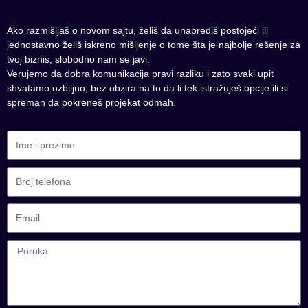
Ako razmišljaš o novom sajtu, želiš da unaprediš postojeći ili
jednostavno želiš iskreno mišljenje o tome šta je najbolje rešenje za
tvoj biznis, slobodno nam se javi.
Verujemo da dobra komunikacija pravi razliku i zato svaki upit
shvatamo ozbiljno, bez obzira na to da li tek istražuješ opcije ili si
spreman da pokreneš projekat odmah.