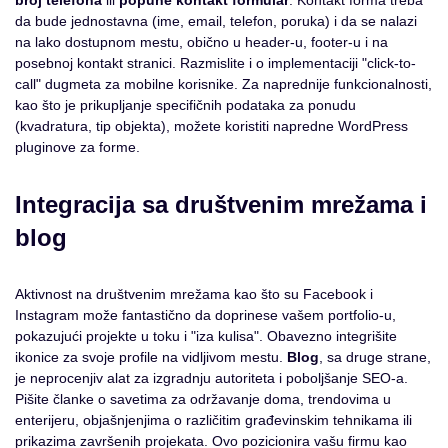
broj telefona
ili
popune kontakt formular
. Kontakt forma treba
da bude jednostavna (ime, email, telefon, poruka) i da se nalazi
na lako dostupnom mestu, obično u header-u, footer-u i na
posebnoj kontakt stranici. Razmislite i o implementaciji "click-to-
call" dugmeta za mobilne korisnike. Za naprednije funkcionalnosti,
kao što je prikupljanje specifičnih podataka za ponudu
(kvadratura, tip objekta), možete koristiti napredne WordPress
pluginove za forme.
Integracija sa društvenim mrežama i
blog
Aktivnost na društvenim mrežama kao što su Facebook i
Instagram može fantastično da doprinese vašem portfolio-u,
pokazujući projekte u toku i "iza kulisa". Obavezno integrišite
ikonice za svoje profile na vidljivom mestu.
Blog
, sa druge strane,
je neprocenjiv alat za izgradnju autoriteta i poboljšanje SEO-a.
Pišite članke o savetima za održavanje doma, trendovima u
enterijeru, objašnjenjima o različitim građevinskim tehnikama ili
prikazima završenih projekata. Ovo pozicionira vašu firmu kao