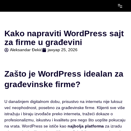
Скочи
на
садржај
Kako napraviti WordPress sajt
za firme u građevini
Aleksandar Đekić
јануар 25, 2026
Zašto je WordPress idealan za
građevinske firme?
U današnjem digitalnom dobu, prisustvo na internetu nije luksuz
već neophodnost, posebno za građevinske firme. Klijenti sve više
istražuju i biraju izvođače preko interneta, tražeći dokaze o
profesionalizmu, iskustvu i kvalitetu pre nego što uopšte pokucaju
na vrata. WordPress se ističe kao
najbolja platforma
za izradu