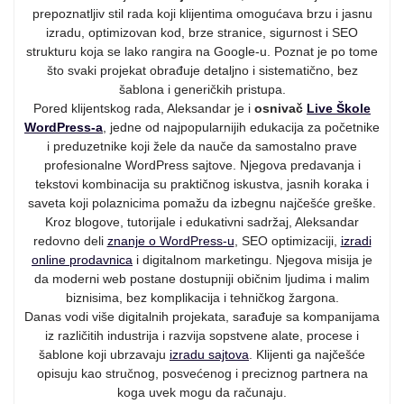
prepoznatljiv stil rada koji klijentima omogućava brzu i jasnu
izradu, optimizovan kod, brze stranice, sigurnost i SEO
strukturu koja se lako rangira na Google-u. Poznat je po tome
što svaki projekat obrađuje detaljno i sistematično, bez
šablona i generičkih pristupa.
Pored klijentskog rada, Aleksandar je i
osnivač
Live Škole
WordPress-a
, jedne od najpopularnijih edukacija za početnike
i preduzetnike koji žele da nauče da samostalno prave
profesionalne WordPress sajtove. Njegova predavanja i
tekstovi kombinacija su praktičnog iskustva, jasnih koraka i
saveta koji polaznicima pomažu da izbegnu najčešće greške.
Kroz blogove, tutorijale i edukativni sadržaj, Aleksandar
redovno deli
znanje o WordPress-u
, SEO optimizaciji,
izradi
online prodavnica
i digitalnom marketingu. Njegova misija je
da moderni web postane dostupniji običnim ljudima i malim
biznisima, bez komplikacija i tehničkog žargona.
Danas vodi više digitalnih projekata, sarađuje sa kompanijama
iz različitih industrija i razvija sopstvene alate, procese i
šablone koji ubrzavaju
izradu sajtova
. Klijenti ga najčešće
opisuju kao stručnog, posvećenog i preciznog partnera na
koga uvek mogu da računaju.