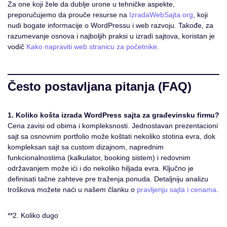
Za one koji žele da dublje urone u tehničke aspekte,
preporučujemo da prouče resurse na
IzradaWebSajta.org
, koji
nudi bogate informacije o WordPressu i web razvoju. Takođe, za
razumevanje osnova i najboljih praksi u izradi sajtova, koristan je
vodič
Kako napraviti web stranicu za početnike
.
Često postavljana pitanja (FAQ)
1. Koliko košta izrada WordPress sajta za građevinsku firmu?
Cena zavisi od obima i kompleksnosti. Jednostavan prezentacioni
sajt sa osnovnim portfolio može koštati nekoliko stotina evra, dok
kompleksan sajt sa custom dizajnom, naprednim
funkcionalnostima (kalkulator, booking sistem) i redovnim
održavanjem može ići i do nekoliko hiljada evra. Ključno je
definisati tačne zahteve pre traženja ponuda. Detaljniju analizu
troškova možete naći u našem članku o
pravljenju sajta i cenama
.
**2. Koliko dugo