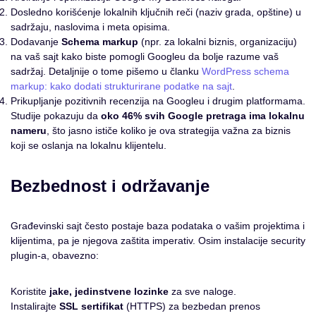
Dosledno korišćenje lokalnih ključnih reči (naziv grada, opštine) u
sadržaju, naslovima i meta opisima.
Dodavanje
Schema markup
(npr. za lokalni biznis, organizaciju)
na vaš sajt kako biste pomogli Googleu da bolje razume vaš
sadržaj. Detaljnije o tome pišemo u članku
WordPress schema
markup: kako dodati strukturirane podatke na sajt
.
Prikupljanje pozitivnih recenzija na Googleu i drugim platformama.
Studije pokazuju da
oko 46% svih Google pretraga ima lokalnu
nameru
, što jasno ističe koliko je ova strategija važna za biznis
koji se oslanja na lokalnu klijentelu.
Bezbednost i održavanje
Građevinski sajt često postaje baza podataka o vašim projektima i
klijentima, pa je njegova zaštita imperativ. Osim instalacije security
plugin-a, obavezno:
Koristite
jake, jedinstvene lozinke
za sve naloge.
Instalirajte
SSL sertifikat
(HTTPS) za bezbedan prenos