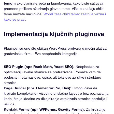
temom
ako planirate veća prilagođavanja, kako biste sačuvali
promene prilikom ažuriranja glavne teme. Više o značaju child
teme možete naći ovde:
WordPress child tema: zašto je važna i
kako se pravi
.
Implementacija ključnih pluginova
Pluginovi su ono što običan WordPress pretvara u moćni alat za
građevinsku firmu. Evo neophodnih kategorija:
SEO Plugin (npr. Rank Math, Yoast SEO):
Neophodan za
optimizaciju svake stranice za pretraživače. Pomaže vam da
podesite meta naslove, opise, alt tekstove za slike i strukturu
stranice.
Page Builder (npr. Elementor Pro, Divi):
Omogućava da
kreirate kompleksne i vizuelno privlačne layout-e bez poznavanja
koda, što je idealno za dizajniranje atraktivnih stranica portfolija i
usluga.
Kontakt Forme (npr. WPForms, Gravity Forms):
Za kreiranje