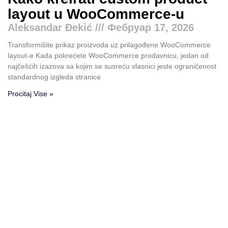
layout u WooCommerce-u
Aleksandar Đekić
Фебруар 17, 2026
Transformišite prikaz proizvoda uz prilagođene WooCommerce
layout-e Kada pokrećete WooCommerce prodavnicu, jedan od
najčešćih izazova sa kojim se susreću vlasnici jeste ograničenost
standardnog izgleda stranice
Procitaj Vise »