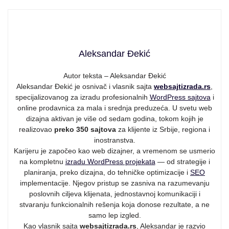
Aleksandar Đekić
Autor teksta – Aleksandar Đekić
Aleksandar Đekić je osnivač i vlasnik sajta
websajtizrada.rs
,
specijalizovanog za izradu profesionalnih
WordPress sajtova
i
online prodavnica za mala i srednja preduzeća. U svetu web
dizajna aktivan je više od sedam godina, tokom kojih je
realizovao
preko 350 sajtova
za klijente iz Srbije, regiona i
inostranstva.
Karijeru je započeo kao web dizajner, a vremenom se usmerio
na kompletnu
izradu WordPress projekata
— od strategije i
planiranja, preko dizajna, do tehničke optimizacije i
SEO
implementacije. Njegov pristup se zasniva na razumevanju
poslovnih ciljeva klijenata, jednostavnoj komunikaciji i
stvaranju funkcionalnih rešenja koja donose rezultate, a ne
samo lep izgled.
Kao vlasnik sajta
websajtizrada.rs
, Aleksandar je razvio