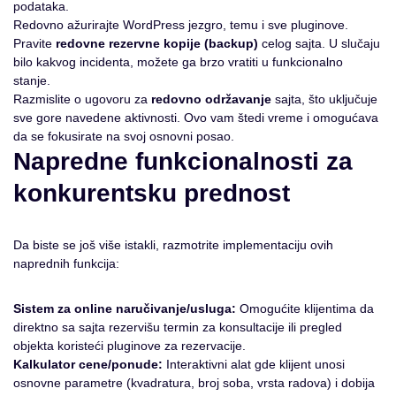
podataka.
Redovno ažurirajte WordPress jezgro, temu i sve pluginove.
Pravite
redovne rezervne kopije (backup)
celog sajta. U slučaju
bilo kakvog incidenta, možete ga brzo vratiti u funkcionalno
stanje.
Razmislite o ugovoru za
redovno održavanje
sajta, što uključuje
sve gore navedene aktivnosti. Ovo vam štedi vreme i omogućava
da se fokusirate na svoj osnovni posao.
Napredne funkcionalnosti za
konkurentsku prednost
Da biste se još više istakli, razmotrite implementaciju ovih
naprednih funkcija:
Sistem za online naručivanje/usluga:
Omogućite klijentima da
direktno sa sajta rezervišu termin za konsultacije ili pregled
objekta koristeći pluginove za rezervacije.
Kalkulator cene/ponude:
Interaktivni alat gde klijent unosi
osnovne parametre (kvadratura, broj soba, vrsta radova) i dobija