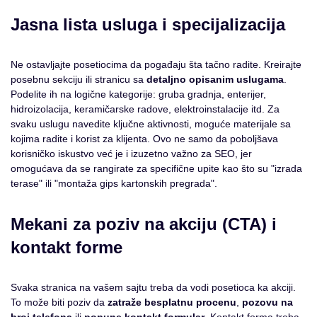
Jasna lista usluga i specijalizacija
Ne ostavljajte posetiocima da pogađaju šta tačno radite. Kreirajte
posebnu sekciju ili stranicu sa
detaljno opisanim uslugama
.
Podelite ih na logične kategorije: gruba gradnja, enterijer,
hidroizolacija, keramičarske radove, elektroinstalacije itd. Za
svaku uslugu navedite ključne aktivnosti, moguće materijale sa
kojima radite i korist za klijenta. Ovo ne samo da poboljšava
korisničko iskustvo već je i izuzetno važno za SEO, jer
omogućava da se rangirate za specifične upite kao što su "izrada
terase" ili "montaža gips kartonskih pregrada".
Mekani za poziv na akciju (CTA) i
kontakt forme
Svaka stranica na vašem sajtu treba da vodi posetioca ka akciji.
To može biti poziv da
zatraže besplatnu procenu
,
pozovu na