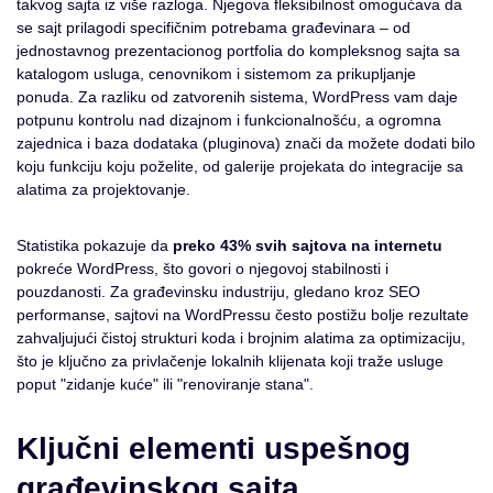
takvog sajta iz više razloga. Njegova fleksibilnost omogućava da
se sajt prilagodi specifičnim potrebama građevinara – od
jednostavnog prezentacionog portfolia do kompleksnog sajta sa
katalogom usluga, cenovnikom i sistemom za prikupljanje
ponuda. Za razliku od zatvorenih sistema, WordPress vam daje
potpunu kontrolu nad dizajnom i funkcionalnošću, a ogromna
zajednica i baza dodataka (pluginova) znači da možete dodati bilo
koju funkciju koju poželite, od galerije projekata do integracije sa
alatima za projektovanje.
Statistika pokazuje da
preko 43% svih sajtova na internetu
pokreće WordPress, što govori o njegovoj stabilnosti i
pouzdanosti. Za građevinsku industriju, gledano kroz SEO
performanse, sajtovi na WordPressu često postižu bolje rezultate
zahvaljujući čistoj strukturi koda i brojnim alatima za optimizaciju,
što je ključno za privlačenje lokalnih klijenata koji traže usluge
poput "zidanje kuće" ili "renoviranje stana".
Ključni elementi uspešnog
građevinskog sajta