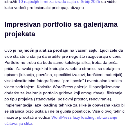
istražiti
10 najboljih firmi za izradu sajta u Srbiji 2025
da vidite
kako vodeći profesionalci pristupaju dizajnu.
Impresivan portfolio sa galerijama
projekata
Ovo je
najmoćniji alat za prodaju
na vašem sajtu. Ljudi žele da
vide šta ste u stanju da uradite pre nego što razgovaraju o ceni.
Portfolio ne treba da bude samo kolekcija slika; treba da priča
priču. Za svaki projektat kreirajte zasebnu stranicu sa detaljnim
opisom (lokacija, površina, specifični izazovi, korišćeni materijali),
visokokvalitetnim fotografijama "pre i posle" i eventualno kratkim
video sadržajem. Koristite WordPress galerije ili specijalizovane
dodatke za kreiranje portfolio gridova koji omogućavaju filtriranje
po tipu projekta (stanovanje, poslovni prostor, renoviranje).
Implementacija
lazy loading
tehnike za slike je obavezna kako bi
se stranica brzo učitala i ne bi gubila posetioce. Više o ovoj tehnici
možete pročitati u vodiču
WordPress lazy loading: ubrzavanje
učitavanja slika
.