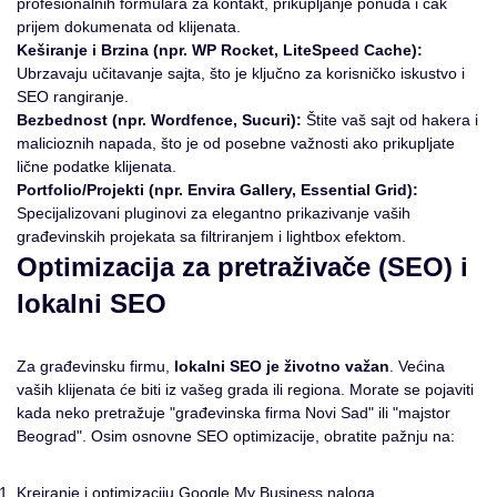
profesionalnih formulara za kontakt, prikupljanje ponuda i čak
prijem dokumenata od klijenata.
Keširanje i Brzina (npr. WP Rocket, LiteSpeed Cache):
Ubrzavaju učitavanje sajta, što je ključno za korisničko iskustvo i
SEO rangiranje.
Bezbednost (npr. Wordfence, Sucuri):
Štite vaš sajt od hakera i
malicioznih napada, što je od posebne važnosti ako prikupljate
lične podatke klijenata.
Portfolio/Projekti (npr. Envira Gallery, Essential Grid):
Specijalizovani pluginovi za elegantno prikazivanje vaših
građevinskih projekata sa filtriranjem i lightbox efektom.
Optimizacija za pretraživače (SEO) i
lokalni SEO
Za građevinsku firmu,
lokalni SEO je životno važan
. Većina
vaših klijenata će biti iz vašeg grada ili regiona. Morate se pojaviti
kada neko pretražuje "građevinska firma Novi Sad" ili "majstor
Beograd". Osim osnovne SEO optimizacije, obratite pažnju na:
Kreiranje i optimizaciju Google My Business naloga.