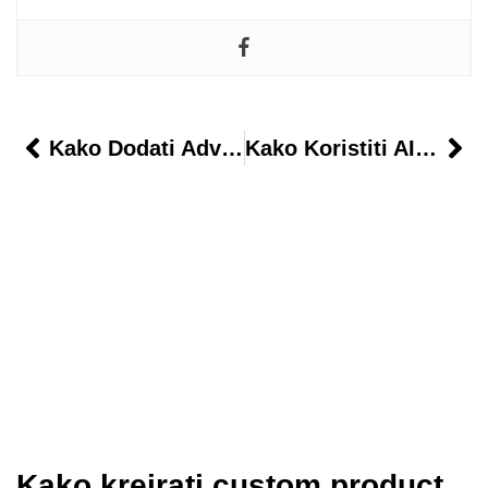
Kako Dodati Advanced Search Sa Autocomplete Opcijom
Kako Koristiti AI Za Pisanje Prodajnih Tekstova
Kako kreirati custom product