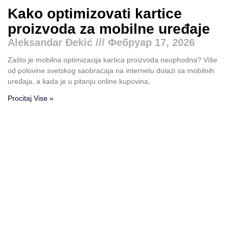
Kako optimizovati kartice
proizvoda za mobilne uređaje
Aleksandar Đekić
Фебруар 17, 2026
Zašto je mobilna optimizacija kartica proizvoda neophodna? Više
od polovine svetskog saobraćaja na internetu dolazi sa mobilnih
uređaja, a kada je u pitanju online kupovina,
Procitaj Vise »