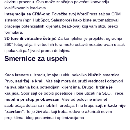
okvirnu procenu. Ovo može značajno povećati konverziju
kvalifikovanih lead-ova.
Integracija sa CRM-om:
Povežite svoj WordPress sajt sa CRM
sistemom (npr. HubSpot, Salesforce) kako biste automatizovali
praćenje potencijalnih klijenata (lead-ova) koji vam stižu preko
formulara.
3D ture ili virtualne šetnje:
Za kompleksnije projekte, ugradnja
360° fotografija ili virtuelnih tura može ostaviti nezaboravan utisak
i pokazati pažljivost prema detaljima.
Smernice za uspeh
Kada krenete u izradu, imajte u vidu nekoliko kliučnih smernica.
Prvo,
sadržaj je kralj
. Vaš sajt mora da pruži vrednost i odgovori
na sva pitanja koja potencijalni klijent ima. Drugo,
brzina je
kraljica
. Spor sajt će odbiti posetioce i loše uticati na SEO. Treće,
mobilni pristup je obavezan
. Više od polovine internet
saobraćaja dolazi sa mobilnih uređaja. I na kraju,
sajt nikada nije
"završen"
. To je živi alat koji treba redovno ažurirati novim
projektima, blog postovima i optimizacijama.