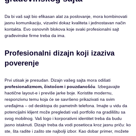
Da bi vaš sajt bio efikasan alat za poslovanje, mora kombinovati
jasnu komunikaciju, vizuelni dokaz kvaliteta i jednostavan način
kontakta. Evo osnovnih blokova koje svaki profesionalni sajt
građevinske firme treba da ima.
Profesionalni dizajn koji izaziva
poverenje
Prvi utisak je presudan. Dizajn vašeg sajta mora odišati
profesionalizmom, čistoćom i pouzdanošću
. Izbegavajte
haotične layout-e i previše jarke boje. Koristite modernu,
responzivnu temu koja će se savršeno prikazivati na svim
uređajima – od desktopa do pametnih telefona. Imajte u vidu da
potencijalni klijent može pregledati vaš portfolio na gradilištu sa
svog mobilnog. Vaš logo i korporativni identitet treba da budu
jasno istaknuti. Dizajn treba da vodi posetioca kroz jasnu priču: ko
ste, šta radite i zašto ste najbolji izbor. Kao dobar primer, možete