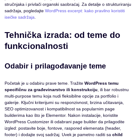
stručnjaka i privlači organski saobraćaj. Za detalje o strukturiranju
sadržaja, pogledajte
WordPress excerpt: kako pravilno koristiti
isečke sadržaja
.
Tehnička izrada: od teme do
funkcionalnosti
Odabir i prilagođavanje teme
Početak je u odabiru prave teme. Tražite
WordPress temu
specifičnu za građevinarstvo ili konstrukciju
, ili bar robustnu
multi-purpose temu koja nudi fleksibilne opcije za portfolio i
galerije. Ključni kriterijumi su responzivnost, brzina učitavanja,
SEO optimizovanost i kompatibilnost sa popularnim page
builderima kao što je Elementor. Nakon instalacije, koristite
WordPress Customizer ili odabrani page builder da prilagodite
izgled: postavite boje, fontove, raspored elemenata (header,
footer) i dodajte svoj sadržaj. Uvek je pametno raditi sa
child