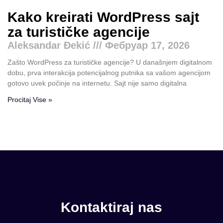
Kako kreirati WordPress sajt
za turističke agencije
Aleksandar Đekić
Фебруар 17, 2026
Zašto WordPress za turističke agencije? U današnjem digitalnom
dobu, prva interakcija potencijalnog putnika sa vašom agencijom
gotovo uvek počinje na internetu. Sajt nije samo digitalna
Procitaj Vise »
Kontaktiraj nas