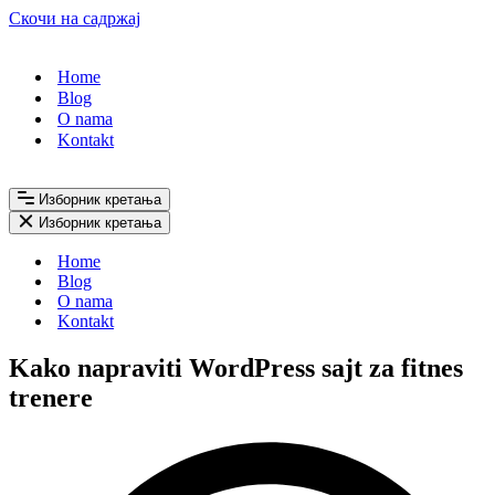
Скочи на садржај
Home
Blog
O nama
Kontakt
Изборник кретања
Изборник кретања
Home
Blog
O nama
Kontakt
Kako napraviti WordPress sajt za fitnes
trenere