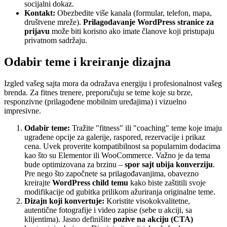
socijalni dokaz.
Kontakt:
Obezbedite više kanala (formular, telefon, mapa,
društvene mreže).
Prilagođavanje WordPress stranice za
prijavu
može biti korisno ako imate članove koji pristupaju
privatnom sadržaju.
Odabir teme i kreiranje dizajna
Izgled vašeg sajta mora da odražava energiju i profesionalnost vašeg
brenda. Za fitnes trenere, preporučuju se teme koje su brze,
responzivne (prilagođene mobilnim uređajima) i vizuelno
impresivne.
Odabir teme:
Tražite "fitness" ili "coaching" teme koje imaju
ugrađene opcije za galerije, raspored, rezervacije i prikaz
cena. Uvek proverite kompatibilnost sa popularnim dodacima
kao što su Elementor ili WooCommerce. Važno je da tema
bude optimizovana za brzinu –
spor sajt ubija konverziju
.
Pre nego što započnete sa prilagođavanjima, obavezno
kreirajte
WordPress child temu
kako biste zaštitili svoje
modifikacije od gubitka prilikom ažuriranja originalne teme.
Dizajn koji konvertuje:
Koristite visokokvalitetne,
autentične fotografije i video zapise (sebe u akciji, sa
klijentima). Jasno definišite
pozive na akciju (CTA)