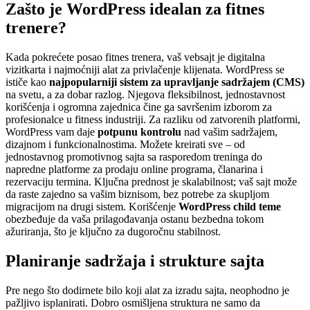
Zašto je WordPress idealan za fitnes
trenere?
Kada pokrećete posao fitnes trenera, vaš vebsajt je digitalna
vizitkarta i najmoćniji alat za privlačenje klijenata. WordPress se
ističe kao
najpopularniji sistem za upravljanje sadržajem (CMS)
na svetu, a za dobar razlog. Njegova fleksibilnost, jednostavnost
korišćenja i ogromna zajednica čine ga savršenim izborom za
profesionalce u fitness industriji. Za razliku od zatvorenih platformi,
WordPress vam daje
potpunu kontrolu
nad vašim sadržajem,
dizajnom i funkcionalnostima. Možete kreirati sve – od
jednostavnog promotivnog sajta sa rasporedom treninga do
napredne platforme za prodaju online programa, članarina i
rezervaciju termina. Ključna prednost je skalabilnost; vaš sajt može
da raste zajedno sa vašim biznisom, bez potrebe za skupljom
migracijom na drugi sistem. Korišćenje
WordPress child teme
obezbeđuje da vaša prilagođavanja ostanu bezbedna tokom
ažuriranja, što je ključno za dugoročnu stabilnost.
Planiranje sadržaja i strukture sajta
Pre nego što dodirnete bilo koji alat za izradu sajta, neophodno je
pažljivo isplanirati. Dobro osmišljena struktura ne samo da