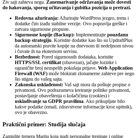
Živ sajt zahteva negu.
Zanemarivanje održavanja može dovesti
do hakovanja, sporog učitavanja i gubitka pozicija u pretrazi.
Redovna ažuriranja:
Ažurirajte WordPress jezgro, temu i
dodatke čim izađu stabilne verzije. Ovo popravlja greške i
zatvara sigurnosne propuste.
Sigurnosne kopije (Backup):
Implementirajte
pouzdanu
backup strategiju
. Koristite dodatke kao što su UpdraftPlus
da automatski pravite kopije na dnevnom ili nedeljnom nivou
i čuvate ih na eksternom servisu.
Bezbednost:
Pored sigurnosnih dodataka, koristite
HTTPS/SSL certifikat
(obavezan), jačajte lozinke i
ograničite broj neuspelih pokušaja prijave.
Web Application
Firewall (WAF)
može blokirati zlonamerne zahteve pre nego
što stignu do vašeg sajta.
Zakonska usklađenost:
Vaš sajt mora da poštuje propise o
privatnosti. Ovo podrazumeva kreiranje politike privatnosti,
postavljanje obaveštenja o kolačićima (cookies) i
usklađivanje sa GDPR pravilima
. Ako prikupljate bilo
kakve podatke (email, zdravstvene informacije kroz upitnik),
ovo je obavezno.
Praktični primer: Studija slučaja
Zamislite trenera Mariju koja nudi personalne treninge i online