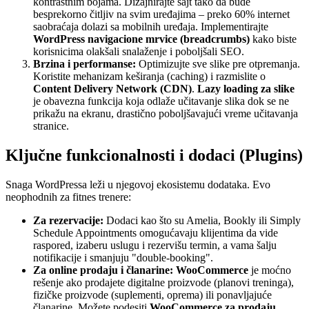
kontrastnim bojama. Dizajnirajte sajt tako da bude
besprekorno čitljiv na svim uređajima – preko 60% internet
saobraćaja dolazi sa mobilnih uređaja. Implementirajte
WordPress navigacione mrvice (breadcrumbs)
kako biste
korisnicima olakšali snalaženje i poboljšali SEO.
Brzina i performanse:
Optimizujte sve slike pre otpremanja.
Koristite mehanizam keširanja (caching) i razmislite o
Content Delivery Network (CDN)
.
Lazy loading za slike
je obavezna funkcija koja odlaže učitavanje slika dok se ne
prikažu na ekranu, drastično poboljšavajući vreme učitavanja
stranice.
Ključne funkcionalnosti i dodaci (Plugins)
Snaga WordPressa leži u njegovoj ekosistemu dodataka. Evo
neophodnih za fitnes trenere:
Za rezervacije:
Dodaci kao što su Amelia, Bookly ili Simply
Schedule Appointments omogućavaju klijentima da vide
raspored, izaberu uslugu i rezervišu termin, a vama šalju
notifikacije i smanjuju "double-booking".
Za online prodaju i članarine:
WooCommerce
je moćno
rešenje ako prodajete digitalne proizvode (planovi treninga),
fizičke proizvode (suplementi, oprema) ili ponavljajuće
članarine. Možete podesiti
WooCommerce za prodaju