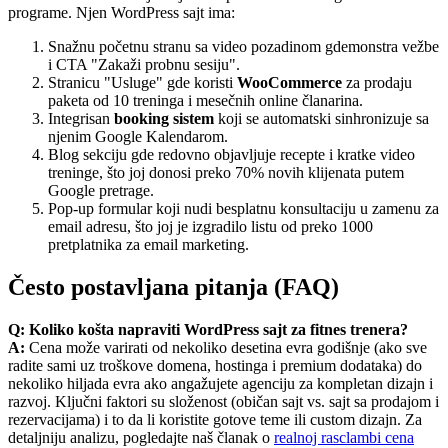
programe. Njen WordPress sajt ima:
Snažnu početnu stranu sa video pozadinom gdemonstra vežbe
i CTA "Zakaži probnu sesiju".
Stranicu "Usluge" gde koristi
WooCommerce
za prodaju
paketa od 10 treninga i mesečnih online članarina.
Integrisan
booking sistem
koji se automatski sinhronizuje sa
njenim Google Kalendarom.
Blog sekciju gde redovno objavljuje recepte i kratke video
treninge, što joj donosi preko 70% novih klijenata putem
Google pretrage.
Pop-up formular koji nudi besplatnu konsultaciju u zamenu za
email adresu, što joj je izgradilo listu od preko 1000
pretplatnika za email marketing.
Često postavljana pitanja (FAQ)
Q: Koliko košta napraviti WordPress sajt za fitnes trenera?
A:
Cena može varirati od nekoliko desetina evra godišnje (ako sve
radite sami uz troškove domena, hostinga i premium dodataka) do
nekoliko hiljada evra ako angažujete agenciju za kompletan dizajn i
razvoj. Ključni faktori su složenost (običan sajt vs. sajt sa prodajom i
rezervacijama) i to da li koristite gotove teme ili custom dizajn. Za
detaljniju analizu, pogledajte naš članak o
realnoj rasclambi cena