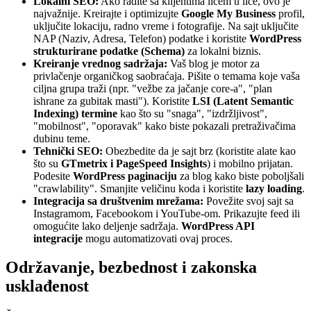
Lokalni SEO:
Ako radite sa klijentima licem u lice, ovo je
najvažnije. Kreirajte i optimizujte
Google My Business
profil,
uključite lokaciju, radno vreme i fotografije. Na sajt uključite
NAP (Naziv, Adresa, Telefon) podatke i koristite
WordPress
strukturirane podatke (Schema)
za lokalni biznis.
Kreiranje vrednog sadržaja:
Vaš blog je motor za
privlačenje organičkog saobraćaja. Pišite o temama koje vaša
ciljna grupa traži (npr. "vežbe za jačanje core-a", "plan
ishrane za gubitak masti"). Koristite
LSI (Latent Semantic
Indexing) termine
kao što su "snaga", "izdržljivost",
"mobilnost", "oporavak" kako biste pokazali pretraživačima
dubinu teme.
Tehnički SEO:
Obezbedite da je sajt brz (koristite alate kao
što su
GTmetrix i PageSpeed Insights
) i mobilno prijatan.
Podesite
WordPress paginaciju
za blog kako biste poboljšali
"crawlability". Smanjite veličinu koda i koristite
lazy loading
.
Integracija sa društvenim mrežama:
Povežite svoj sajt sa
Instagramom, Facebookom i YouTube-om. Prikazujte feed ili
omogućite lako deljenje sadržaja.
WordPress API
integracije
mogu automatizovati ovaj proces.
Održavanje, bezbednost i zakonska
usklađenost