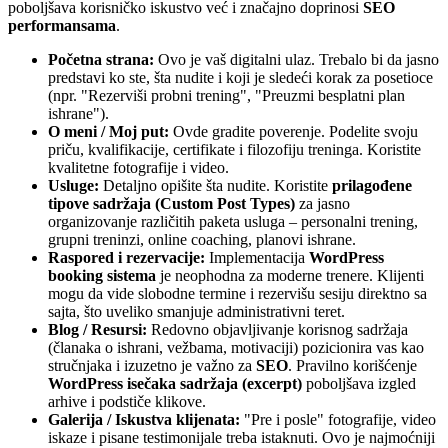
poboljšava korisničko iskustvo već i značajno doprinosi
SEO
performansama
.
Početna strana:
Ovo je vaš digitalni ulaz. Trebalo bi da jasno
predstavi ko ste, šta nudite i koji je sledeći korak za posetioce
(npr. "Rezerviši probni trening", "Preuzmi besplatni plan
ishrane").
O meni / Moj put:
Ovde gradite poverenje. Podelite svoju
priču, kvalifikacije, certifikate i filozofiju treninga. Koristite
kvalitetne fotografije i video.
Usluge:
Detaljno opišite šta nudite. Koristite
prilagođene
tipove sadržaja (Custom Post Types)
za jasno
organizovanje različitih paketa usluga – personalni trening,
grupni treninzi, online coaching, planovi ishrane.
Raspored i rezervacije:
Implementacija
WordPress
booking sistema
je neophodna za moderne trenere. Klijenti
mogu da vide slobodne termine i rezervišu sesiju direktno sa
sajta, što uveliko smanjuje administrativni teret.
Blog / Resursi:
Redovno objavljivanje korisnog sadržaja
(članaka o ishrani, vežbama, motivaciji) pozicionira vas kao
stručnjaka i izuzetno je važno za
SEO
. Pravilno korišćenje
WordPress isečaka sadržaja (excerpt)
poboljšava izgled
arhive i podstiče klikove.
Galerija / Iskustva klijenata:
"Pre i posle" fotografije, video
iskaze i pisane testimonijale treba istaknuti. Ovo je najmoćniji