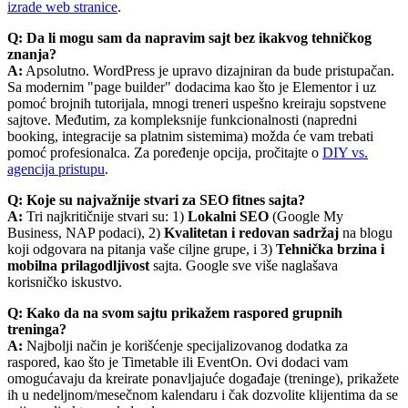
izrade web stranice
.
Q: Da li mogu sam da napravim sajt bez ikakvog tehničkog
znanja?
A:
Apsolutno. WordPress je upravo dizajniran da bude pristupačan.
Sa modernim "page builder" dodacima kao što je Elementor i uz
pomoć brojnih tutorijala, mnogi treneri uspešno kreiraju sopstvene
sajtove. Međutim, za kompleksnije funkcionalnosti (napredni
booking, integracije sa platnim sistemima) možda će vam trebati
pomoć profesionalca. Za poređenje opcija, pročitajte o
DIY vs.
agencija pristupu
.
Q: Koje su najvažnije stvari za SEO fitnes sajta?
A:
Tri najkritičnije stvari su: 1)
Lokalni SEO
(Google My
Business, NAP podaci), 2)
Kvalitetan i redovan sadržaj
na blogu
koji odgovara na pitanja vaše ciljne grupe, i 3)
Tehnička brzina i
mobilna prilagodljivost
sajta. Google sve više naglašava
korisničko iskustvo.
Q: Kako da na svom sajtu prikažem raspored grupnih
treninga?
A:
Najbolji način je korišćenje specijalizovanog dodatka za
raspored, kao što je Timetable ili EventOn. Ovi dodaci vam
omogućavaju da kreirate ponavljajuće događaje (treninge), prikažete
ih u nedeljnom/mesečnom kalendaru i čak dozvolite klijentima da se