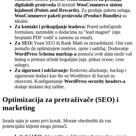
digitalnih proizvoda
ili kreirati
WooCommerce sistem
lojalnosti (Points and Rewards)
. Za prodaju paketa usluga,
WooCommerce paketi proizvoda (Product Bundles)
su
idealni.
Za kontakt i prikupljanje leadova:
Pored uobičajenih
formulara, razmislite o dodacima za "lead magnet" (npr.
besplatni PDF vodič u zamenu za email).
Za SEO:
Yoast SEO ili Rank Math su nezaobilazni. Oni vam
pomažu da optimizujete naslove, opise i sadržaj. Dodavanje
WordPress Schema markup-a
pomoću ovih alata može vaš
listing u pretrazi učiniti bogatijim (npr. prikaz ocene, cene
usluge).
Za sigurnost i održavanje:
Redovno ažuriranje, backup i
sigurnosni dodaci kao što su Wordfence ili Sucuri su
obavezni. Konfigurisanje
WordPress security headers-a
dodaje dodatni sloj zaštite.
Optimizacija za pretraživače (SEO) i
marketing
Izrada sajta je samo prvi korak. Morate obezbediti da vas
potencijalni klijenti mogu pronaći.