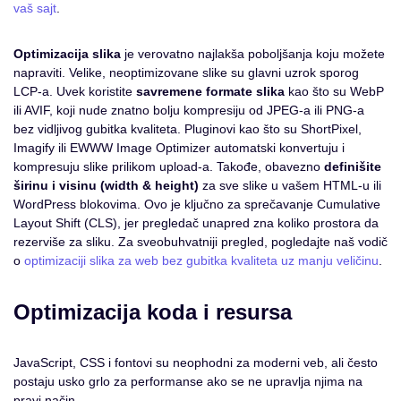
vaš sajt
.
Optimizacija slika
je verovatno najlakša poboljšanja koju možete
napraviti. Velike, neoptimizovane slike su glavni uzrok sporog
LCP-a. Uvek koristite
savremene formate slika
kao što su WebP
ili AVIF, koji nude znatno bolju kompresiju od JPEG-a ili PNG-a
bez vidljivog gubitka kvaliteta. Pluginovi kao što su ShortPixel,
Imagify ili EWWW Image Optimizer automatski konvertuju i
kompresuju slike prilikom upload-a. Takođe, obavezno
definišite
širinu i visinu (width & height)
za sve slike u vašem HTML-u ili
WordPress blokovima. Ovo je ključno za sprečavanje Cumulative
Layout Shift (CLS), jer pregledač unapred zna koliko prostora da
rezerviše za sliku. Za sveobuhvatniji pregled, pogledajte naš vodič
o
optimizaciji slika za web bez gubitka kvaliteta uz manju veličinu
.
Optimizacija koda i resursa
JavaScript, CSS i fontovi su neophodni za moderni veb, ali često
postaju usko grlo za performanse ako se ne upravlja njima na
pravi način.