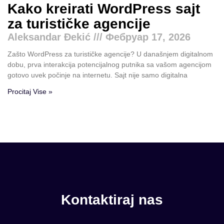
Kako kreirati WordPress sajt
za turističke agencije
Aleksandar Đekić
Фебруар 17, 2026
Zašto WordPress za turističke agencije? U današnjem digitalnom
dobu, prva interakcija potencijalnog putnika sa vašom agencijom
gotovo uvek počinje na internetu. Sajt nije samo digitalna
Procitaj Vise »
Kontaktiraj nas