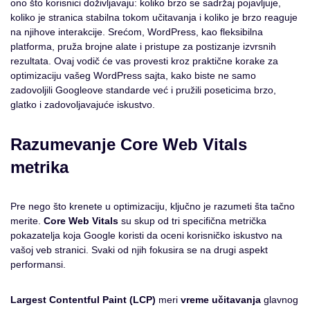
ono što korisnici doživljavaju: koliko brzo se sadržaj pojavljuje,
koliko je stranica stabilna tokom učitavanja i koliko je brzo reaguje
na njihove interakcije. Srećom, WordPress, kao fleksibilna
platforma, pruža brojne alate i pristupe za postizanje izvrsnih
rezultata. Ovaj vodič će vas provesti kroz praktične korake za
optimizaciju vašeg WordPress sajta, kako biste ne samo
zadovoljili Googleove standarde već i pružili poseticima brzo,
glatko i zadovoljavajuće iskustvo.
Razumevanje Core Web Vitals
metrika
Pre nego što krenete u optimizaciju, ključno je razumeti šta tačno
merite.
Core Web Vitals
su skup od tri specifična metrička
pokazatelja koja Google koristi da oceni korisničko iskustvo na
vašoj veb stranici. Svaki od njih fokusira se na drugi aspekt
performansi.
Largest Contentful Paint (LCP)
meri
vreme učitavanja
glavnog