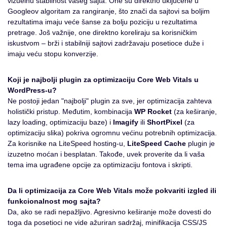
vizuelnu stabilnost vašeg sajta. One su direktno uključene u
Googleov algoritam za rangiranje, što znači da sajtovi sa boljim
rezultatima imaju veće šanse za bolju poziciju u rezultatima
pretrage. Još važnije, one direktno koreliraju sa korisničkim
iskustvom – brži i stabilniji sajtovi zadržavaju posetioce duže i
imaju veću stopu konverzije.
Koji je najbolji plugin za optimizaciju Core Web Vitals u
WordPress-u?
Ne postoji jedan "najbolji" plugin za sve, jer optimizacija zahteva
holistički pristup. Međutim, kombinacija
WP Rocket
(za keširanje,
lazy loading, optimizaciju baze) i
Imagify
ili
ShortPixel
(za
optimizaciju slika) pokriva ogromnu većinu potrebnih optimizacija.
Za korisnike na LiteSpeed hosting-u,
LiteSpeed Cache
plugin je
izuzetno moćan i besplatan. Takođe, uvek proverite da li vaša
tema ima ugrađene opcije za optimizaciju fontova i skripti.
Da li optimizacija za Core Web Vitals može pokvariti izgled ili
funkcionalnost mog sajta?
Da, ako se radi nepažljivo. Agresivno keširanje može dovesti do
toga da posetioci ne vide ažuriran sadržaj, minifikacija CSS/JS