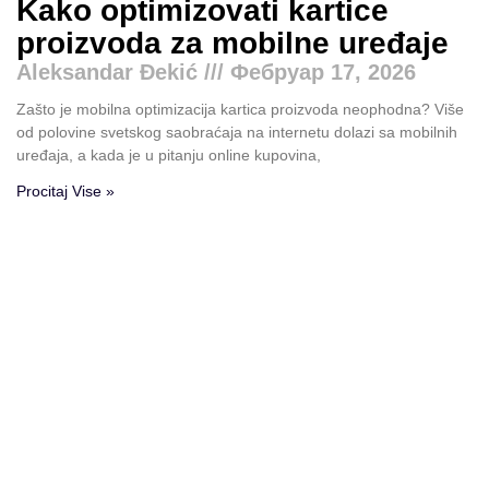
Kako optimizovati kartice
proizvoda za mobilne uređaje
Aleksandar Đekić
Фебруар 17, 2026
Zašto je mobilna optimizacija kartica proizvoda neophodna? Više
od polovine svetskog saobraćaja na internetu dolazi sa mobilnih
uređaja, a kada je u pitanju online kupovina,
Procitaj Vise »