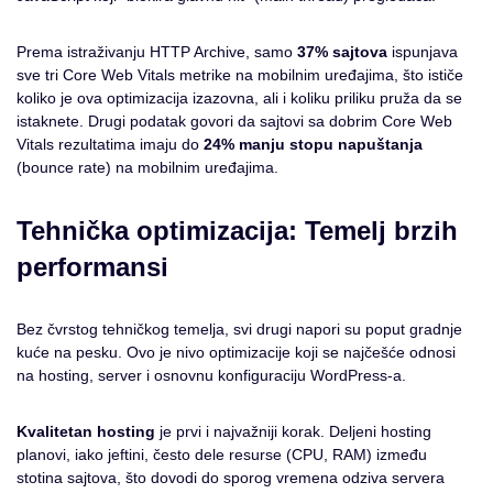
Prema istraživanju HTTP Archive, samo
37% sajtova
ispunjava
sve tri Core Web Vitals metrike na mobilnim uređajima, što ističe
koliko je ova optimizacija izazovna, ali i koliku priliku pruža da se
istaknete. Drugi podatak govori da sajtovi sa dobrim Core Web
Vitals rezultatima imaju do
24% manju stopu napuštanja
(bounce rate) na mobilnim uređajima.
Tehnička optimizacija: Temelj brzih
performansi
Bez čvrstog tehničkog temelja, svi drugi napori su poput gradnje
kuće na pesku. Ovo je nivo optimizacije koji se najčešće odnosi
na hosting, server i osnovnu konfiguraciju WordPress-a.
Kvalitetan hosting
je prvi i najvažniji korak. Deljeni hosting
planovi, iako jeftini, često dele resurse (CPU, RAM) između
stotina sajtova, što dovodi do sporog vremena odziva servera