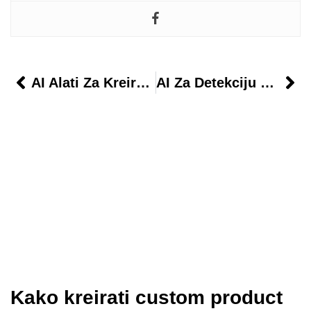
AI Alati Za Kreiranje Logotipa Za Mali Biznis
AI Za Detekciju Plagijata U Sadržaju
Kako kreirati custom product