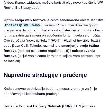
(video, iframe, widgete), možete koristiti pluginove kao što je WP
Rocket ili a3 Lazy Load.
Optimizacija web fontova
je često zanemarena oblast. Koristite
font-display: swap
u vašem CSS-u. Ova direktiva govori
pregledaču da odmah prikaže tekst koristeći sistem font (fallback
font), a zatim ga zameni prilagođenim fontom kada se on učita.
Ovo sprečava "nevidljivi tekst" (FOIT – Flash of Invisible Text) i
poboljšava CLS. Takođe, razmislite o
smanjenju broja težina
fontova
(npr. koristite samo regular i bold) i
subsetovanju
fontova
(uključivanje samo karaktera koji su vam potrebni, npr.
za latinicu).
Napredne strategije i praćenje
Kada osnovne optimizacije budu na mestu, vreme je za finije
podešavanje i kontinuirano praćenje.
Koristite Content Delivery Network (CDN)
. CDN je mreža