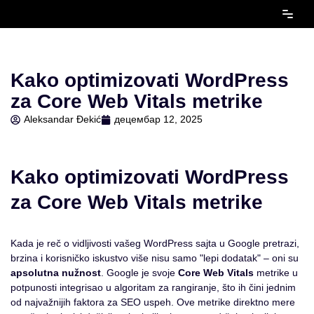
Скочи
на
садржај
Kako optimizovati WordPress
za Core Web Vitals metrike
Aleksandar Đekić
децембар 12, 2025
Kako optimizovati WordPress
za Core Web Vitals metrike
Kada je reč o vidljivosti vašeg WordPress sajta u Google pretrazi,
brzina i korisničko iskustvo više nisu samo "lepi dodatak" – oni su
apsolutna nužnost
. Google je svoje
Core Web Vitals
metrike u
potpunosti integrisao u algoritam za rangiranje, što ih čini jednim
od najvažnijih faktora za SEO uspeh. Ove metrike direktno mere