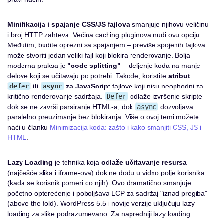
Minifikacija i spajanje CSS/JS fajlova
smanjuje njihovu veličinu
i broj HTTP zahteva. Većina caching pluginova nudi ovu opciju.
Međutim, budite oprezni sa spajanjem – previše spojenih fajlova
može stvoriti jedan veliki fajl koji blokira renderovanje. Bolja
moderna praksa je
"code splitting"
– deljenje koda na manje
delove koji se učitavaju po potrebi. Takođe, koristite
atribut
defer
ili
async
za JavaScript
fajlove koji nisu neophodni za
kritično renderovanje sadržaja.
Defer
odlaže izvršenje skripte
dok se ne završi parsiranje HTML-a, dok
async
dozvoljava
paralelno preuzimanje bez blokiranja. Više o ovoj temi možete
naći u članku
Minimizacija koda: zašto i kako smanjiti CSS, JS i
HTML
.
Lazy Loading
je tehnika koja
odlaže učitavanje resursa
(najčešće slika i iframe-ova) dok ne dođu u vidno polje korisnika
(kada se korisnik pomeri do njih). Ovo dramatično smanjuje
početno opterećenje i poboljšava LCP za sadržaj "iznad pregiba"
(above the fold). WordPress 5.5 i novije verzije uključuju lazy
loading za slike podrazumevano. Za napredniji lazy loading