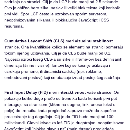
sadržaja na stranici. Cilj je da LCP bude manji od 2.5 sekunde.
Ovo je obično hero slika, naslov ili veliki blok teksta koji korisnik
prvi vidi. Spor LCP često je uzrokovan sporim serverom,
neoptimizovanim slikama ili blokirajućim JavaScript i CSS
resursima.
Cumulative Layout Shift (CLS)
meri
vizuelnu stabilnost
stranice. Ona kvantifikuje koliko se elementi na stranici pomeraju
tokom njenog učitavanja. Cilj je da CLS bude manji od 0.1.
Najčešći uzroci lošeg CLS-a su slike ili iframe-ovi bez definisanih
dimenzija (širine i visine), fontovi koji se kasnije učitavaju i
uzrokuju promene, ili dinamicki sadržaj (npr. reklame,
embedovani postovi) koji se ubacuje iznad postojećeg sadržaja.
First Input Delay (FID)
meri
interaktivnost
vaše stranice. On
pokazuje koliko dugo prođe od trenutka kada korisnik prvi put
interaguje sa stranicom (klikne na dugme, link, unese tekst u
polje) do trenutka kada pregledač zapravo može da započne
procesiranje tog događaja. Cilj je da FID bude manji od 100
milisekundi. Glavni krivac za loš FID je dugotrajan, neoptimizovan
JavaScript koji "blokira glavnu nit" (main thread) pregledača.