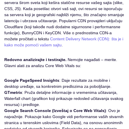
servera širom sveta koji kešira statične resurse vašeg sajta (slike,
CSS, JS). Kada posetilac otvori vaš sajt, ovi resursi se isporučuju
sa servera koji je geografski najbliži njemu, što značajno smanjuje
latenciju i ubrzava učitavanje. Popularni CDN provajderi uključuju
Cloudflare (koji takođe nudi dodatne sigurnosne i performansne
funkcije), BunnyCDN i KeyCDN. Više o prednostima CDN-a
možete pročitati u tekstu
Content Delivery Network (CDN): šta je i
kako može pomoći vašem sajtu
.
Redovno analizirajte i testirajte.
Nemojte nagađati – merite.
Glavni alati za analizu Core Web Vitals su:
Google PageSpeed Insights
: Daje rezultate za mobilne i
desktop uređaje, sa konkretnim predlozima za poboljšanje.
GTmetrix
: Pruža detaljne informacije o vremenima učitavanja,
Waterfall chart (grafikon koji prikazuje redosled učitavanja svakog
resursa) i predloge.
Google Search Console (Izveštaj o Core Web Vitals)
: Ovo je
najvažnije. Pokazuje kako Google vidi performanse vaših stvarnih
stranica u terenskim uslovima (Field Data), na osnovu anonimnih
podataka od stvarnih korisnika. Fokusirajte se na popravljanje