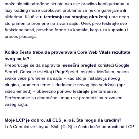
može slomiti određene skripte ako nije pravilno konfigurisana, a
lazy loading može uzrokovati probleme sa nekim galerijama ili
sliderima. Ključ je u
testiranju na staging okruženju
pre nego
što primenite promene na živom sajtu. Uvek prvo testirajte sve
funkcionalnosti, posebno forme za kontakt, korpu za kupovinu i
proces plaćanja.
Koliko često treba da proveravam Core Web Vitals rezultate
svog sajta?
Preporučuje se da napravite
mesečni pregled
koristeći Google
Search Console izveštaj i PageSpeed Insights. Međutim, nakon
svake veće promene na sajtu – kao što je instalacija novog
plugina, promena teme ili dodavanje novog tipa sadržaja (npr.
video embed) – obavezno ponovo testirajte performanse.
Performanse su dinamične i mogu se promeniti sa razvojem
vašeg sajta.
Moje LCP je dobro, ali CLS je loš. Šta mogu da uradim?
Loš Cumulative Layout Shift (CLS) je često lakše popraviti od LCP