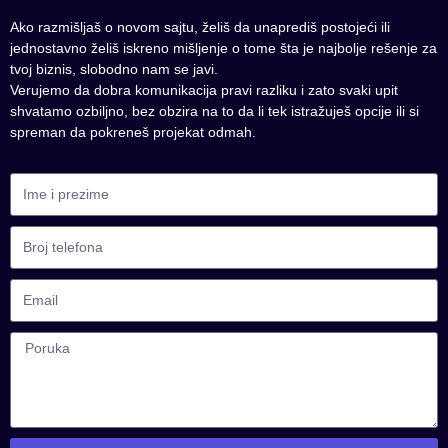
Ako razmišljaš o novom sajtu, želiš da unaprediš postojeći ili
jednostavno želiš iskreno mišljenje o tome šta je najbolje rešenje za
tvoj biznis, slobodno nam se javi.
Verujemo da dobra komunikacija pravi razliku i zato svaki upit
shvatamo ozbiljno, bez obzira na to da li tek istražuješ opcije ili si
spreman da pokreneš projekat odmah.