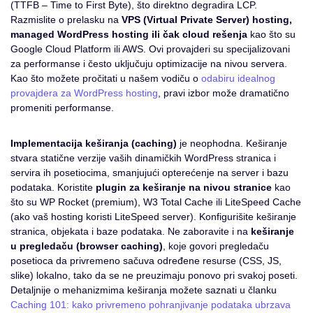
(TTFB – Time to First Byte), što direktno degradira LCP.
Razmislite o prelasku na
VPS (Virtual Private Server) hosting,
managed WordPress hosting ili čak cloud rešenja
kao što su
Google Cloud Platform ili AWS. Ovi provajderi su specijalizovani
za performanse i često uključuju optimizacije na nivou servera.
Kao što možete pročitati u našem vodiču o
odabiru idealnog
provajdera za WordPress hosting
, pravi izbor može dramatično
promeniti performanse.
Implementacija keširanja (caching)
je neophodna. Keširanje
stvara statične verzije vaših dinamičkih WordPress stranica i
servira ih posetiocima, smanjujući opterećenje na server i bazu
podataka. Koristite
plugin za keširanje na nivou stranice
kao
što su WP Rocket (premium), W3 Total Cache ili LiteSpeed Cache
(ako vaš hosting koristi LiteSpeed server). Konfigurišite keširanje
stranica, objekata i baze podataka. Ne zaboravite i na
keširanje
u pregledaču (browser caching)
, koje govori pregledaču
posetioca da privremeno sačuva određene resurse (CSS, JS,
slike) lokalno, tako da se ne preuzimaju ponovo pri svakoj poseti.
Detaljnije o mehanizmima keširanja možete saznati u članku
Caching 101: kako privremeno pohranjivanje podataka ubrzava