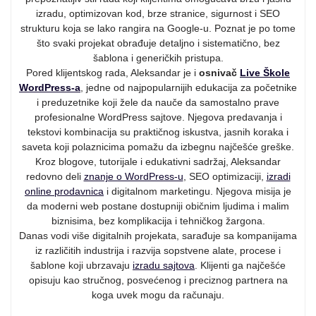
izradu, optimizovan kod, brze stranice, sigurnost i SEO
strukturu koja se lako rangira na Google-u. Poznat je po tome
što svaki projekat obrađuje detaljno i sistematično, bez
šablona i generičkih pristupa.
Pored klijentskog rada, Aleksandar je i
osnivač
Live Škole
WordPress-a
, jedne od najpopularnijih edukacija za početnike
i preduzetnike koji žele da nauče da samostalno prave
profesionalne WordPress sajtove. Njegova predavanja i
tekstovi kombinacija su praktičnog iskustva, jasnih koraka i
saveta koji polaznicima pomažu da izbegnu najčešće greške.
Kroz blogove, tutorijale i edukativni sadržaj, Aleksandar
redovno deli
znanje o WordPress-u
, SEO optimizaciji,
izradi
online prodavnica
i digitalnom marketingu. Njegova misija je
da moderni web postane dostupniji običnim ljudima i malim
biznisima, bez komplikacija i tehničkog žargona.
Danas vodi više digitalnih projekata, sarađuje sa kompanijama
iz različitih industrija i razvija sopstvene alate, procese i
šablone koji ubrzavaju
izradu sajtova
. Klijenti ga najčešće
opisuju kao stručnog, posvećenog i preciznog partnera na
koga uvek mogu da računaju.