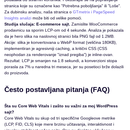
stranica koje su označene kao "Potrebna poboljšanja" ili "Loše".
Za dubinsku analizu, naša stranica o
GTmetrix i PageSpeed
Insights analizi
može biti od velike pomoći.
Studija slučaja: E-commerce sajt.
Zamislite WooCommerce
prodavnicu sa sporim LCP-om od 4 sekunde. Analiza je pokazala
da je hero slika na naslovnoj stranici bila PNG fajl od 1.2MB.
Akcije: slika je konvertovana u WebP format (veličina 180KB),
implementiran je agresivniji caching, a kritični CSS (CSS
neophodan za renderovanje "iznad pregiba") je inline-ovan.
Rezultat: LCP je smanjen na 1.8 sekundi, a konverzioni stopa
porasla za 7% u naredna tri meseca, jer su posetioci brže dolazili
do proizvoda.
Često postavljana pitanja (FAQ)
Šta su Core Web Vitals i zašto su važni za moj WordPress
sajt?
Core Web Vitals su skup od tri specifične Googleove metrike
(LCP, FID, CLS) koje mere brzinu učitavanja, interaktivnost i