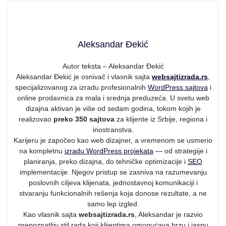
Aleksandar Đekić
Autor teksta – Aleksandar Đekić
Aleksandar Đekić je osnivač i vlasnik sajta
websajtizrada.rs
,
specijalizovanog za izradu profesionalnih
WordPress sajtova
i
online prodavnica za mala i srednja preduzeća. U svetu web
dizajna aktivan je više od sedam godina, tokom kojih je
realizovao
preko 350 sajtova
za klijente iz Srbije, regiona i
inostranstva.
Karijeru je započeo kao web dizajner, a vremenom se usmerio
na kompletnu
izradu WordPress projekata
— od strategije i
planiranja, preko dizajna, do tehničke optimizacije i
SEO
implementacije. Njegov pristup se zasniva na razumevanju
poslovnih ciljeva klijenata, jednostavnoj komunikaciji i
stvaranju funkcionalnih rešenja koja donose rezultate, a ne
samo lep izgled.
Kao vlasnik sajta
websajtizrada.rs
, Aleksandar je razvio
prepoznatljiv stil rada koji klijentima omogućava brzu i jasnu