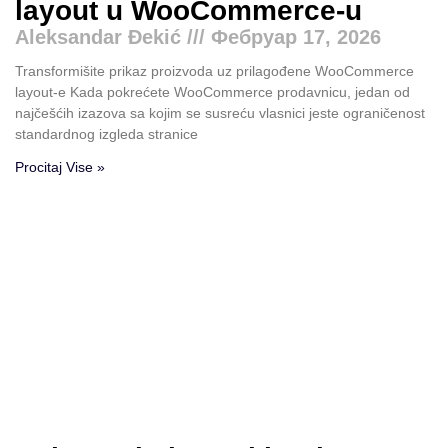
layout u WooCommerce-u
Aleksandar Đekić
Фебруар 17, 2026
Transformišite prikaz proizvoda uz prilagođene WooCommerce
layout-e Kada pokrećete WooCommerce prodavnicu, jedan od
najčešćih izazova sa kojim se susreću vlasnici jeste ograničenost
standardnog izgleda stranice
Procitaj Vise »