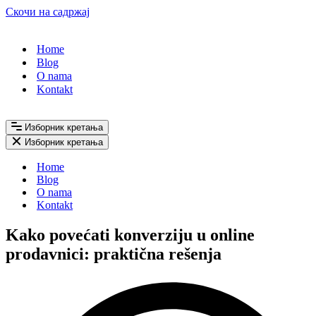
Скочи на садржај
Home
Blog
O nama
Kontakt
Изборник кретања
Изборник кретања
Home
Blog
O nama
Kontakt
Kako povećati konverziju u online
prodavnici: praktična rešenja