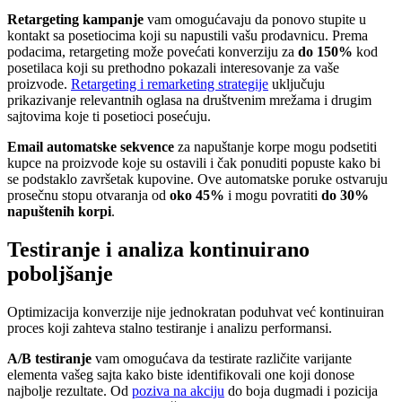
Retargeting kampanje
vam omogućavaju da ponovo stupite u
kontakt sa posetiocima koji su napustili vašu prodavnicu. Prema
podacima, retargeting može povećati konverziju za
do 150%
kod
posetilaca koji su prethodno pokazali interesovanje za vaše
proizvode.
Retargeting i remarketing strategije
uključuju
prikazivanje relevantnih oglasa na društvenim mrežama i drugim
sajtovima koje ti posetioci posećuju.
Email automatske sekvence
za napuštanje korpe mogu podsetiti
kupce na proizvode koje su ostavili i čak ponuditi popuste kako bi
se podstaklo završetak kupovine. Ove automatske poruke ostvaruju
prosečnu stopu otvaranja od
oko 45%
i mogu povratiti
do 30%
napuštenih korpi
.
Testiranje i analiza kontinuirano
poboljšanje
Optimizacija konverzije nije jednokratan poduhvat već kontinuiran
proces koji zahteva stalno testiranje i analizu performansi.
A/B testiranje
vam omogućava da testirate različite varijante
elementa vašeg sajta kako biste identifikovali one koji donose
najbolje rezultate. Od
poziva na akciju
do boja dugmadi i pozicija