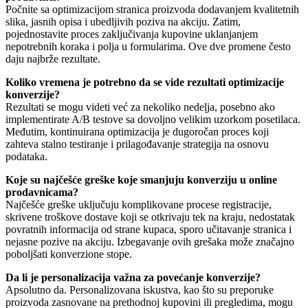
Počnite sa optimizacijom stranica proizvoda dodavanjem kvalitetnih
slika, jasnih opisa i ubedljivih poziva na akciju. Zatim,
pojednostavite proces zaključivanja kupovine uklanjanjem
nepotrebnih koraka i polja u formularima. Ove dve promene često
daju najbrže rezultate.
Koliko vremena je potrebno da se vide rezultati optimizacije
konverzije?
Rezultati se mogu videti već za nekoliko nedeļja, posebno ako
implementirate A/B testove sa dovoljno velikim uzorkom posetilaca.
Međutim, kontinuirana optimizacija je dugoročan proces koji
zahteva stalno testiranje i prilagođavanje strategija na osnovu
podataka.
Koje su najčešće greške koje smanjuju konverziju u online
prodavnicama?
Najčešće greške uključuju komplikovane procese registracije,
skrivene troškove dostave koji se otkrivaju tek na kraju, nedostatak
povratnih informacija od strane kupaca, sporo učitavanje stranica i
nejasne pozive na akciju. Izbegavanje ovih grešaka može značajno
poboljšati konverzione stope.
Da li je personalizacija važna za povećanje konverzije?
Apsolutno da. Personalizovana iskustva, kao što su preporuke
proizvoda zasnovane na prethodnoj kupovini ili pregledima, mogu