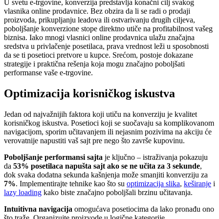
U svetu e-trgovine, konverzija predstavlja konačni cilj svakog
vlasnika online prodavnice. Bez obzira da li se radi o prodaji
proizvoda, prikupljanju leadova ili ostvarivanju drugih ciljeva,
poboljšanje konverzione stope direktno utiče na profitabilnost vašeg
biznisa. Iako mnogi vlasnici online prodavnica ulažu značajna
sredstva u privlačenje posetilaca, prava vrednost leži u sposobnosti
da se ti posetioci pretvore u kupce. Srećom, postoje dokazane
strategije i praktična rešenja koja mogu značajno poboljšati
performanse vaše e-trgovine.
Optimizacija korisničkog iskustva
Jedan od najvažnijih faktora koji utiču na konverziju je kvalitet
korisničkog iskustva. Posetioci koji se suočavaju sa komplikovanom
navigacijom, sporim učitavanjem ili nejasnim pozivima na akciju će
verovatnije napustiti vaš sajt pre nego što završe kupovinu.
Poboljšanje performansi sajta
je ključno – istraživanja pokazuju
da
53% posetilaca napušta sajt ako se ne učita za 3 sekunde
,
dok svaka dodatna sekunda kašnjenja može smanjiti konverziju za
7%
. Implementirajte tehnike kao što su
optimizacija slika
,
keširanje
i
lazy loading
kako biste značajno poboljšali brzinu učitavanja.
Intuitivna navigacija
omogućava posetiocima da lako pronađu ono
što traže. Organizujte proizvode u logične kategorije,