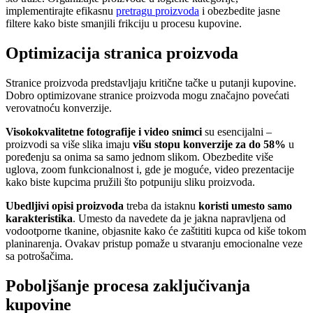
implementirajte efikasnu
pretragu proizvoda
i obezbedite jasne
filtere kako biste smanjili frikciju u procesu kupovine.
Optimizacija stranica proizvoda
Stranice proizvoda predstavljaju kritične tačke u putanji kupovine.
Dobro optimizovane stranice proizvoda mogu značajno povećati
verovatnoću konverzije.
Visokokvalitetne fotografije i video snimci
su esencijalni –
proizvodi sa više slika imaju
višu stopu konverzije za do 58%
u
poređenju sa onima sa samo jednom slikom. Obezbedite više
uglova, zoom funkcionalnost i, gde je moguće, video prezentacije
kako biste kupcima pružili što potpuniju sliku proizvoda.
Ubedljivi opisi proizvoda
treba da istaknu
koristi umesto samo
karakteristika
. Umesto da navedete da je jakna napravljena od
vodootporne tkanine, objasnite kako će zaštititi kupca od kiše tokom
planinarenja. Ovakav pristup pomaže u stvaranju emocionalne veze
sa potrošačima.
Poboljšanje procesa zaključivanja
kupovine