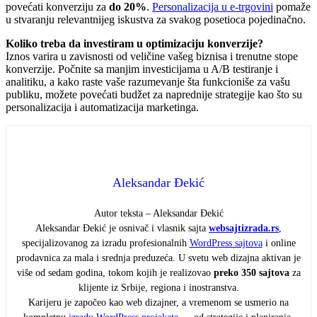
povećati konverziju za
do 20%
.
Personalizacija u e-trgovini
pomaže
u stvaranju relevantnijeg iskustva za svakog posetioca pojedinačno.
Koliko treba da investiram u optimizaciju konverzije?
Iznos varira u zavisnosti od veličine vašeg biznisa i trenutne stope
konverzije. Počnite sa manjim investicijama u A/B testiranje i
analitiku, a kako raste vaše razumevanje šta funkcioniše za vašu
publiku, možete povećati budžet za naprednije strategije kao što su
personalizacija i automatizacija marketinga.
Aleksandar Đekić
Autor teksta – Aleksandar Đekić
Aleksandar Đekić je osnivač i vlasnik sajta
websajtizrada.rs
,
specijalizovanog za izradu profesionalnih
WordPress sajtova
i online
prodavnica za mala i srednja preduzeća. U svetu web dizajna aktivan je
više od sedam godina, tokom kojih je realizovao
preko 350 sajtova
za
klijente iz Srbije, regiona i inostranstva.
Karijeru je započeo kao web dizajner, a vremenom se usmerio na