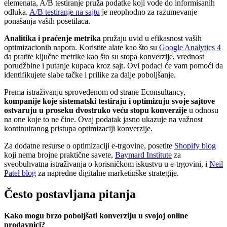
elemenata, A/B testiranje pruža podatke koji vode do informisanih
odluka.
A/B testiranje na sajtu
je neophodno za razumevanje
ponašanja vaših posetilaca.
Analitika i praćenje metrika
pružaju uvid u efikasnost vaših
optimizacionih napora. Koristite alate kao što su
Google Analytics 4
da pratite ključne metrike kao što su stopa konverzije, vrednost
porudžbine i putanje kupaca kroz sajt. Ovi podaci će vam pomoći da
identifikujete slabe tačke i prilike za dalje poboljšanje.
Prema istraživanju sprovedenom od strane Econsultancy,
kompanije koje sistematski testiraju i optimizuju svoje sajtove
ostvaruju u proseku dvostruko veću stopu konverzije
u odnosu
na one koje to ne čine. Ovaj podatak jasno ukazuje na važnost
kontinuiranog pristupa optimizaciji konverzije.
Za dodatne resurse o optimizaciji e-trgovine, posetite
Shopify blog
koji nema brojne praktične savete,
Baymard Institute
za
sveobuhvatna istraživanja o korisničkom iskustvu u e-trgovini, i
Neil
Patel blog
za napredne digitalne marketinške strategije.
Često postavljana pitanja
Kako mogu brzo poboljšati konverziju u svojoj online
prodavnici?