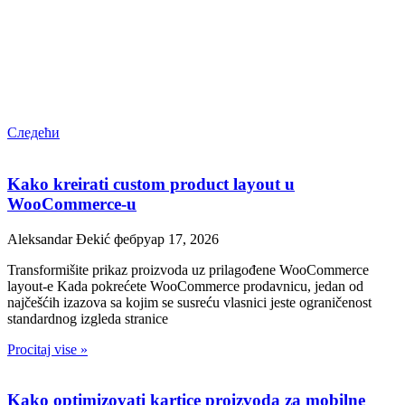
Следећи
Kako kreirati custom product layout u
WooCommerce-u
Aleksandar Đekić
фебруар 17, 2026
Transformišite prikaz proizvoda uz prilagođene WooCommerce
layout-e Kada pokrećete WooCommerce prodavnicu, jedan od
najčešćih izazova sa kojim se susreću vlasnici jeste ograničenost
standardnog izgleda stranice
Procitaj vise »
Kako optimizovati kartice proizvoda za mobilne