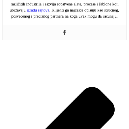
različitih industrija i razvija sopstvene alate, procese i šablone koji
ubrzavaju
izradu sajtova
. Klijenti ga najčešće opisuju kao stručnog,
posvećenog i preciznog partnera na koga uvek mogu da računaju.