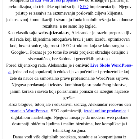
kompletnu
izradu WordPress projekata
— od strategije i planiranja,
preko dizajna, do tehničke optimizacije i
SEO
implementacije. Njegov
pristup se zasniva na razumevanju poslovnih ciljeva klijenata,
jednostavnoj komunikaciji i stvaranju funkcionalnih rešenja koja donose
rezultate, a ne samo lep izgled.
Kao vlasnik sajta
websajtizrada.rs
, Aleksandar je razvio prepoznatljiv
stil rada koji klijentima omogućava brzu i jasnu izradu, optimizovan
kod, brze stranice, sigurnost i SEO strukturu koja se lako rangira na
Google-u. Poznat je po tome što svaki projekat obrađuje detaljno i
sistematično, bez šablona i generičkih pristupa.
Pored klijentskog rada, Aleksandar je i
osnivač
Live Škole WordPress-
a
, jedne od najpopularnijih edukacija za početnike i preduzetnike koji
žele da nauče da samostalno prave profesionalne WordPress sajtove.
Njegova predavanja i tekstovi kombinacija su praktičnog iskustva,
jasnih koraka i saveta koji polaznicima pomažu da izbegnu najčešće
greške.
Kroz blogove, tutorijale i edukativni sadržaj, Aleksandar redovno deli
znanje o WordPress-u
, SEO optimizaciji,
izradi online prodavnica
i
digitalnom marketingu. Njegova misija je da moderni web postane
dostupniji običnim ljudima i malim biznisima, bez komplikacija i
tehničkog žargona.
Danas vodi više digitalnih projekata, sarađuje sa kompanijama iz