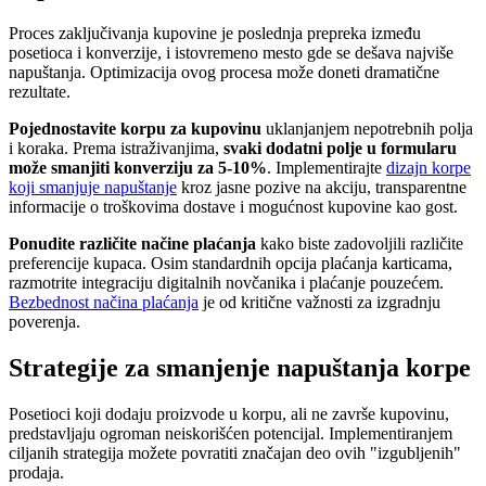
Proces zaključivanja kupovine je poslednja prepreka između
posetioca i konverzije, i istovremeno mesto gde se dešava najviše
napuštanja. Optimizacija ovog procesa može doneti dramatične
rezultate.
Pojednostavite korpu za kupovinu
uklanjanjem nepotrebnih polja
i koraka. Prema istraživanjima,
svaki dodatni polje u formularu
može smanjiti konverziju za 5-10%
. Implementirajte
dizajn korpe
koji smanjuje napuštanje
kroz jasne pozive na akciju, transparentne
informacije o troškovima dostave i mogućnost kupovine kao gost.
Ponudite različite načine plaćanja
kako biste zadovoljili različite
preferencije kupaca. Osim standardnih opcija plaćanja karticama,
razmotrite integraciju digitalnih novčanika i plaćanje pouzećem.
Bezbednost načina plaćanja
je od kritične važnosti za izgradnju
poverenja.
Strategije za smanjenje napuštanja korpe
Posetioci koji dodaju proizvode u korpu, ali ne završe kupovinu,
predstavljaju ogroman neiskorišćen potencijal. Implementiranjem
ciljanih strategija možete povratiti značajan deo ovih "izgubljenih"
prodaja.