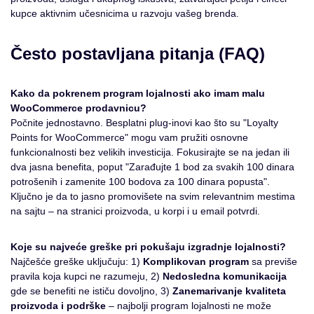
kupce aktivnim učesnicima u razvoju vašeg brenda.
Često postavljana pitanja (FAQ)
Kako da pokrenem program lojalnosti ako imam malu
WooCommerce prodavnicu?
Počnite jednostavno. Besplatni plug-inovi kao što su "Loyalty
Points for WooCommerce" mogu vam pružiti osnovne
funkcionalnosti bez velikih investicija. Fokusirajte se na jedan ili
dva jasna benefita, poput "Zarađujte 1 bod za svakih 100 dinara
potrošenih i zamenite 100 bodova za 100 dinara popusta".
Ključno je da to jasno promovišete na svim relevantnim mestima
na sajtu – na stranici proizvoda, u korpi i u email potvrdi.
Koje su najveće greške pri pokušaju izgradnje lojalnosti?
Najčešće greške uključuju: 1)
Komplikovan program
sa previše
pravila koja kupci ne razumeju, 2)
Nedosledna komunikacija
gde se benefiti ne ističu dovoljno, 3)
Zanemarivanje kvaliteta
proizvoda i podrške
– najbolji program lojalnosti ne može