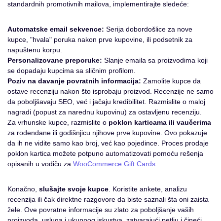
standardnih promotivnih mailova, implementirajte sledeće:
Automatske email sekvence:
Serija dobordošlice za nove
kupce, "hvala" poruka nakon prve kupovine, ili podsetnik za
napuštenu korpu.
Personalizovane preporuke:
Slanje emaila sa proizvodima koji
se dopadaju kupcima sa sličnim profilom.
Poziv na davanje povratnih informacija:
Zamolite kupce da
ostave recenziju nakon što isprobaju proizvod. Recenzije ne samo
da poboljšavaju SEO, već i jačaju kredibilitet. Razmislite o maloj
nagradi (popust za narednu kupovinu) za ostavljenu recenziju.
Za vrhunske kupce, razmislite o
poklon karticama ili vaučerima
za rođendane ili godišnjicu njihove prve kupovine. Ovo pokazuje
da ih ne vidite samo kao broj, već kao pojedince. Proces prodaje
poklon kartica možete potpuno automatizovati pomoću rešenja
opisanih u vodiču za
WooCommerce Gift Cards
.
Konačno,
slušajte svoje kupce
. Koristite ankete, analizu
recenzija ili čak direktne razgovore da biste saznali šta oni zaista
žele. Ove povratne informacije su zlato za poboljšanje vaših
proizvoda, usluga i ukupnog iskustva, zatvarajući petlju i čineći