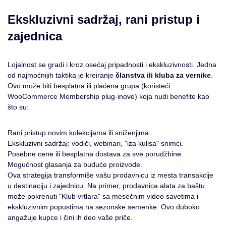
Ekskluzivni sadržaj, rani pristup i
zajednica
Lojalnost se gradi i kroz osećaj pripadnosti i ekskluzivnosti. Jedna
od najmoćnijih taktika je kreiranje
članstva ili kluba za vernike
.
Ovo može biti besplatna ili plaćena grupa (koristeći
WooCommerce Membership plug-inove) koja nudi benefite kao
što su:
Rani pristup novim kolekcijama ili sniženjima.
Ekskluzivni sadržaj: vodiči, webinari, "iza kulisa" snimci.
Posebne cene ili besplatna dostava za sve porudžbine.
Mogućnost glasanja za buduće proizvode.
Ova strategija transformiše vašu prodavnicu iz mesta transakcije
u destinaciju i zajednicu. Na primer, prodavnica alata za baštu
može pokrenuti "Klub vrtlara" sa mesečnim video savetima i
ekskluzivnim popustima na sezonske semenke. Ovo duboko
angažuje kupce i čini ih deo vaše priče.