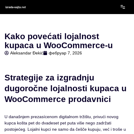
Скочи
на
садржај
Kako povećati lojalnost
kupaca u WooCommerce-u
Aleksandar Đekić
фебруар 7, 2026
Strategije za izgradnju
dugoročne lojalnosti kupaca u
WooCommerce prodavnici
U današnjem prezasícenom digitalnom tržištu, privući novog
kupca košta pet do dvadeset pet puta više nego zadržati
postojećeg. Lojalni kupci ne samo da češče kupuju, već i troše u