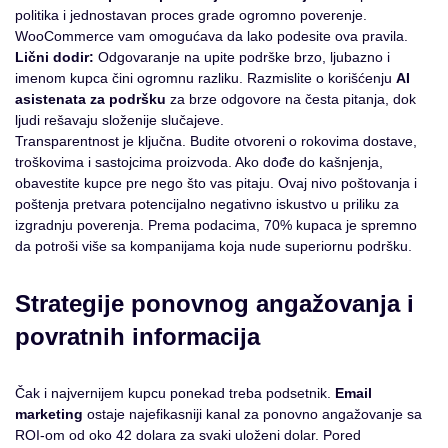
politika i jednostavan proces grade ogromno poverenje.
WooCommerce vam omogućava da lako podesite ova pravila.
Lični dodir:
Odgovaranje na upite podrške brzo, ljubazno i
imenom kupca čini ogromnu razliku. Razmislite o korišćenju
AI
asistenata za podršku
za brze odgovore na česta pitanja, dok
ljudi rešavaju složenije slučajeve.
Transparentnost je ključna. Budite otvoreni o rokovima dostave,
troškovima i sastojcima proizvoda. Ako dođe do kašnjenja,
obavestite kupce pre nego što vas pitaju. Ovaj nivo poštovanja i
poštenja pretvara potencijalno negativno iskustvo u priliku za
izgradnju poverenja. Prema podacima, 70% kupaca je spremno
da potroši više sa kompanijama koja nude superiornu podršku.
Strategije ponovnog angažovanja i
povratnih informacija
Čak i najvernijem kupcu ponekad treba podsetnik.
Email
marketing
ostaje najefikasniji kanal za ponovno angažovanje sa
ROI-om od oko 42 dolara za svaki uloženi dolar. Pored