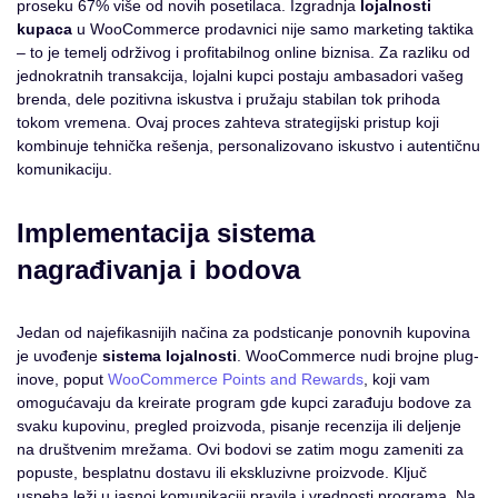
proseku 67% više od novih posetilaca. Izgradnja
lojalnosti
kupaca
u WooCommerce prodavnici nije samo marketing taktika
– to je temelj održivog i profitabilnog online biznisa. Za razliku od
jednokratnih transakcija, lojalni kupci postaju ambasadori vašeg
brenda, dele pozitivna iskustva i pružaju stabilan tok prihoda
tokom vremena. Ovaj proces zahteva strategijski pristup koji
kombinuje tehnička rešenja, personalizovano iskustvo i autentičnu
komunikaciju.
Implementacija sistema
nagrađivanja i bodova
Jedan od najefikasnijih načina za podsticanje ponovnih kupovina
je uvođenje
sistema lojalnosti
. WooCommerce nudi brojne plug-
inove, poput
WooCommerce Points and Rewards
, koji vam
omogućavaju da kreirate program gde kupci zarađuju bodove za
svaku kupovinu, pregled proizvoda, pisanje recenzija ili deljenje
na društvenim mrežama. Ovi bodovi se zatim mogu zameniti za
popuste, besplatnu dostavu ili ekskluzivne proizvode. Ključ
uspeha leži u jasnoj komunikaciji pravila i vrednosti programa. Na