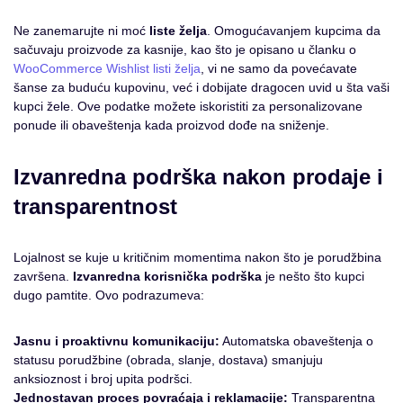
Ne zanemarujte ni moć
liste želja
. Omogućavanjem kupcima da
sačuvaju proizvode za kasnije, kao što je opisano u članku o
WooCommerce Wishlist listi želja
, vi ne samo da povećavate
šanse za buduću kupovinu, već i dobijate dragocen uvid u šta vaši
kupci žele. Ove podatke možete iskoristiti za personalizovane
ponude ili obaveštenja kada proizvod dođe na sniženje.
Izvanredna podrška nakon prodaje i
transparentnost
Lojalnost se kuje u kritičnim momentima nakon što je porudžbina
završena.
Izvanredna korisnička podrška
je nešto što kupci
dugo pamtite. Ovo podrazumeva:
Jasnu i proaktivnu komunikaciju:
Automatska obaveštenja o
statusu porudžbine (obrada, slanje, dostava) smanjuju
anksioznost i broj upita podršci.
Jednostavan proces povraćaja i reklamacije:
Transparentna