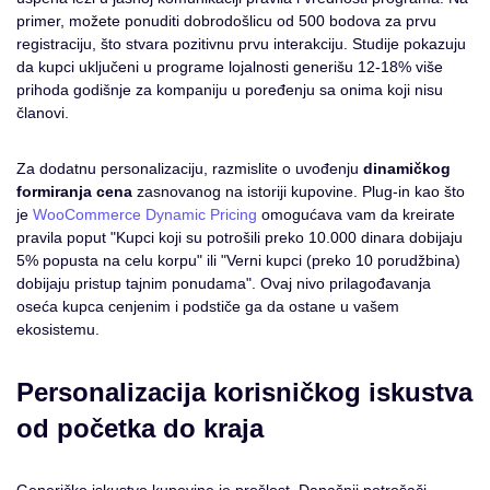
primer, možete ponuditi dobrodošlicu od 500 bodova za prvu
registraciju, što stvara pozitivnu prvu interakciju. Studije pokazuju
da kupci uključeni u programe lojalnosti generišu 12-18% više
prihoda godišnje za kompaniju u poređenju sa onima koji nisu
članovi.
Za dodatnu personalizaciju, razmislite o uvođenju
dinamičkog
formiranja cena
zasnovanog na istoriji kupovine. Plug-in kao što
je
WooCommerce Dynamic Pricing
omogućava vam da kreirate
pravila poput "Kupci koji su potrošili preko 10.000 dinara dobijaju
5% popusta na celu korpu" ili "Verni kupci (preko 10 porudžbina)
dobijaju pristup tajnim ponudama". Ovaj nivo prilagođavanja
oseća kupca cenjenim i podstiče ga da ostane u vašem
ekosistemu.
Personalizacija korisničkog iskustva
od početka do kraja
Generičko iskustvo kupovine je prošlost. Današnji potrošači