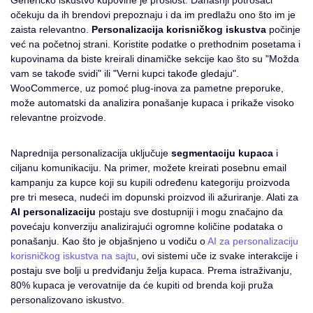
očekuju da ih brendovi prepoznaju i da im predlažu ono što im je
zaista relevantno.
Personalizacija korisničkog iskustva
počinje
već na početnoj strani. Koristite podatke o prethodnim posetama i
kupovinama da biste kreirali dinamičke sekcije kao što su "Možda
vam se takođe svidi" ili "Verni kupci takođe gledaju".
WooCommerce, uz pomoć plug-inova za pametne preporuke,
može automatski da analizira ponašanje kupaca i prikaže visoko
relevantne proizvode.
Naprednija personalizacija uključuje
segmentaciju kupaca
i
ciljanu komunikaciju. Na primer, možete kreirati posebnu email
kampanju za kupce koji su kupili određenu kategoriju proizvoda
pre tri meseca, nudeći im dopunski proizvod ili ažuriranje. Alati za
AI personalizaciju
postaju sve dostupniji i mogu značajno da
povećaju konverziju analizirajući ogromne količine podataka o
ponašanju. Kao što je objašnjeno u vodiču o
AI za personalizaciju
korisničkog iskustva na sajtu
, ovi sistemi uče iz svake interakcije i
postaju sve bolji u predviđanju želja kupaca. Prema istraživanju,
80% kupaca je verovatnije da će kupiti od brenda koji pruža
personalizovano iskustvo.