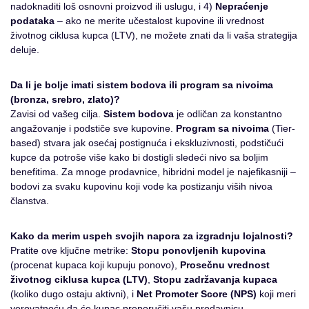
nadoknaditi loš osnovni proizvod ili uslugu, i 4)
Nepraćenje
podataka
– ako ne merite učestalost kupovine ili vrednost
životnog ciklusa kupca (LTV), ne možete znati da li vaša strategija
deluje.
Da li je bolje imati sistem bodova ili program sa nivoima
(bronza, srebro, zlato)?
Zavisi od vašeg cilja.
Sistem bodova
je odličan za konstantno
angažovanje i podstiče sve kupovine.
Program sa nivoima
(Tier-
based) stvara jak osećaj postignuća i ekskluzivnosti, podstičući
kupce da potroše više kako bi dostigli sledeći nivo sa boljim
benefitima. Za mnoge prodavnice, hibridni model je najefikasniji –
bodovi za svaku kupovinu koji vode ka postizanju viših nivoa
članstva.
Kako da merim uspeh svojih napora za izgradnju lojalnosti?
Pratite ove ključne metrike:
Stopu ponovljenih kupovina
(procenat kupaca koji kupuju ponovo),
Prosečnu vrednost
životnog ciklusa kupca (LTV)
,
Stopu zadržavanja kupaca
(koliko dugo ostaju aktivni), i
Net Promoter Score (NPS)
koji meri
verovatnoću da će kupac preporučiti vašu prodavnicu.