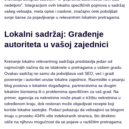
nedeljom". Integracijom ovih lokalno specifičnih pojmova u sadržaj
vašeg vebsajta, meta opise i naslove, značajno ćete poboljšati
svoje šanse za pojavljivanje u relevantnim lokalnim pretragama.
Lokalni sadržaj: Građenje
autoriteta u vašoj zajednici
Kreiranje lokalno relevantnog sadržaja predstavlja jedan od
najmoćnijih načina da se istaknete u pretragama u vašem gradu.
Ovakav sadržaj ne samo da poboljšava vaš SEO, već i gradi
poverenje i autoritet unutar lokalne zajednice. Razmislite o pisanju
blog postova o lokalnim događajima, partnerstvima sa drugim
lokalnim biznisima ili o problemima specifičnim za vaš grad. Na
primer, agencija za nekretnine može pisati o tržištu nekretnina u
određenom kraju, dok restoran može objavljivati recepte koji
koriste lokalne sastojke. Podaci pokazuju da vebsajtovi sa blogom
imaju u proseku 434% više indeksiranih stranica, što direktno
utiče na njihovu mogućnost da se pojave u različitim pretragama.