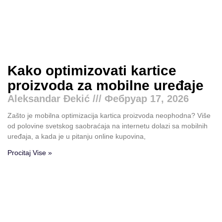
Kako optimizovati kartice
proizvoda za mobilne uređaje
Aleksandar Đekić
Фебруар 17, 2026
Zašto je mobilna optimizacija kartica proizvoda neophodna? Više
od polovine svetskog saobraćaja na internetu dolazi sa mobilnih
uređaja, a kada je u pitanju online kupovina,
Procitaj Vise »