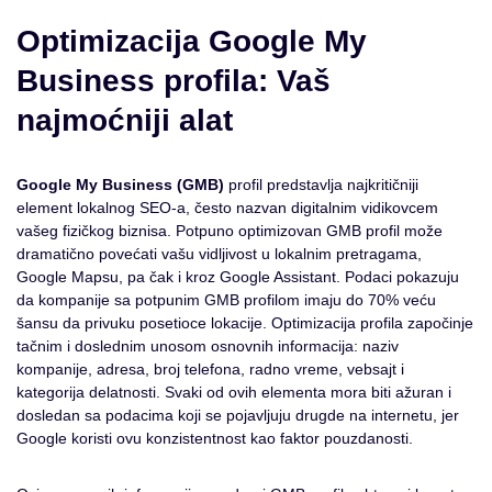
Optimizacija Google My
Business profila: Vaš
najmoćniji alat
Google My Business (GMB)
profil predstavlja najkritičniji
element lokalnog SEO-a, često nazvan digitalnim vidikovcem
vašeg fizičkog biznisa. Potpuno optimizovan GMB profil može
dramatično povećati vašu vidljivost u lokalnim pretragama,
Google Mapsu, pa čak i kroz Google Assistant. Podaci pokazuju
da kompanije sa potpunim GMB profilom imaju do 70% veću
šansu da privuku posetioce lokacije. Optimizacija profila započinje
tačnim i doslednim unosom osnovnih informacija: naziv
kompanije, adresa, broj telefona, radno vreme, vebsajt i
kategorija delatnosti. Svaki od ovih elementa mora biti ažuran i
dosledan sa podacima koji se pojavljuju drugde na internetu, jer
Google koristi ovu konzistentnost kao faktor pouzdanosti.