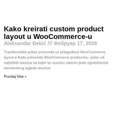
Kako kreirati custom product
layout u WooCommerce-u
Aleksandar Đekić
Фебруар 17, 2026
Transformišite prikaz proizvoda uz prilagođene WooCommerce
layout-e Kada pokrećete WooCommerce prodavnicu, jedan od
najčešćih izazova sa kojim se susreću vlasnici jeste ograničenost
standardnog izgleda stranice
Procitaj Vise »