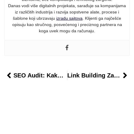
Danas vodi više digitalnih projekata, sarađuje sa kompanijama
iz različitih industrija i razvija sopstvene alate, procese i
šablone koji ubrzavaju
izradu sajtova
. Klijenti ga najčešće
opisuju kao stručnog, posvećenog i preciznog partnera na
koga uvek mogu da računaju.
SEO Audit: Kako Provjeriti Zdravlje Svog Sajta I Pronaći Greške?
Link Building Za Početnike: Kako Stvarati Kvalitetne Povratne Linkove?