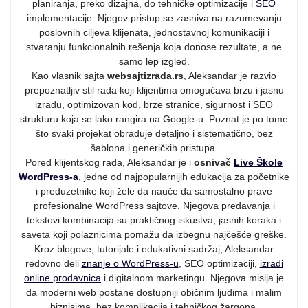
planiranja, preko dizajna, do tehničke optimizacije i
SEO
implementacije. Njegov pristup se zasniva na razumevanju
poslovnih ciljeva klijenata, jednostavnoj komunikaciji i
stvaranju funkcionalnih rešenja koja donose rezultate, a ne
samo lep izgled.
Kao vlasnik sajta
websajtizrada.rs
, Aleksandar je razvio
prepoznatljiv stil rada koji klijentima omogućava brzu i jasnu
izradu, optimizovan kod, brze stranice, sigurnost i SEO
strukturu koja se lako rangira na Google-u. Poznat je po tome
što svaki projekat obrađuje detaljno i sistematično, bez
šablona i generičkih pristupa.
Pored klijentskog rada, Aleksandar je i
osnivač
Live Škole
WordPress-a
, jedne od najpopularnijih edukacija za početnike
i preduzetnike koji žele da nauče da samostalno prave
profesionalne WordPress sajtove. Njegova predavanja i
tekstovi kombinacija su praktičnog iskustva, jasnih koraka i
saveta koji polaznicima pomažu da izbegnu najčešće greške.
Kroz blogove, tutorijale i edukativni sadržaj, Aleksandar
redovno deli
znanje o WordPress-u
, SEO optimizaciji,
izradi
online prodavnica
i digitalnom marketingu. Njegova misija je
da moderni web postane dostupniji običnim ljudima i malim
biznisima, bez komplikacija i tehničkog žargona.