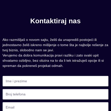
Kontaktiraj nas
Ako razmišljaš o novom sajtu, želiš da unaprediš postojeći ili
jednostavno želiš iskreno mišljenje o tome šta je najbolje rešenje za
tvoj biznis, slobodno nam se javi.
Verujemo da dobra komunikacija pravi razliku i zato svaki upit
shvatamo ozbiljno, bez obzira na to da li tek istražuješ opcije ili si
spreman da pokreneš projekat odmah.