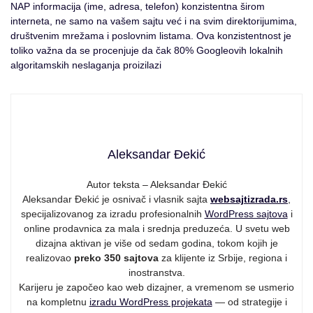
NAP informacija (ime, adresa, telefon) konzistentna širom
interneta, ne samo na vašem sajtu već i na svim direktorijumima,
društvenim mrežama i poslovnim listama. Ova konzistentnost je
toliko važna da se procenjuje da čak 80% Googleovih lokalnih
algoritamskih neslaganja proizilazi
Aleksandar Đekić
Autor teksta – Aleksandar Đekić
Aleksandar Đekić je osnivač i vlasnik sajta
websajtizrada.rs
,
specijalizovanog za izradu profesionalnih
WordPress sajtova
i
online prodavnica za mala i srednja preduzeća. U svetu web
dizajna aktivan je više od sedam godina, tokom kojih je
realizovao
preko 350 sajtova
za klijente iz Srbije, regiona i
inostranstva.
Karijeru je započeo kao web dizajner, a vremenom se usmerio
na kompletnu
izradu WordPress projekata
— od strategije i