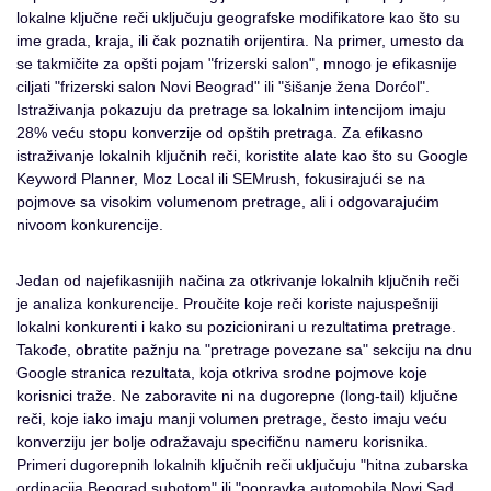
lokalne ključne reči uključuju geografske modifikatore kao što su
ime grada, kraja, ili čak poznatih orijentira. Na primer, umesto da
se takmičite za opšti pojam "frizerski salon", mnogo je efikasnije
ciljati "frizerski salon Novi Beograd" ili "šišanje žena Dorćol".
Istraživanja pokazuju da pretrage sa lokalnim intencijom imaju
28% veću stopu konverzije od opštih pretraga. Za efikasno
istraživanje lokalnih ključnih reči, koristite alate kao što su Google
Keyword Planner, Moz Local ili SEMrush, fokusirajući se na
pojmove sa visokim volumenom pretrage, ali i odgovarajućim
nivoom konkurencije.
Jedan od najefikasnijih načina za otkrivanje lokalnih ključnih reči
je analiza konkurencije. Proučite koje reči koriste najuspešniji
lokalni konkurenti i kako su pozicionirani u rezultatima pretrage.
Takođe, obratite pažnju na "pretrage povezane sa" sekciju na dnu
Google stranica rezultata, koja otkriva srodne pojmove koje
korisnici traže. Ne zaboravite ni na dugorepne (long-tail) ključne
reči, koje iako imaju manji volumen pretrage, često imaju veću
konverziju jer bolje odražavaju specifičnu nameru korisnika.
Primeri dugorepnih lokalnih ključnih reči uključuju "hitna zubarska
ordinacija Beograd subotom" ili "popravka automobila Novi Sad