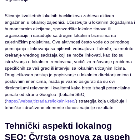
Sticanje kvalitetnih lokalnih backlinkova zahteva aktivan
angažman u lokalnoj zajednici. Učestvujte u lokalnim događajima i
humanitarnim akcijama, sponzorišite lokalne timove ili
organizacije, i saradujte sa drugim lokalnim biznisima na
zajedničkim projektima. Ove aktivnosti često vode do prirodnog
pominjanja i linkovanja sa njihovih vebsajtova. Takođe, razmotrite
kreiranje vrednog sadržaja koji se može linkovati, kao što su
istraživanja o lokalnim trendovima, vodiči za rešavanje problema
specifičnih za vaš grad ili intervjui sa lokalnim uticajnim licima.
Drugi efikasan pristup je popisivanje u lokalnim direktorijumima i
poslovnim imenicima, mada je važno osigurati da su ovi
direktorijumi relevantni i kvalitetni kako biste izbegli potencijalne
penale od strane Googlea. [Lokalni SEO]
(
https://websajtizrada.rs/lokalni-seo/
) strategija koja uključuje i
tehničke i društvene elemente donosi najbolje rezultate.
Tehnički aspekti lokalnog
SEO: Čvrsta osnova za uspeh