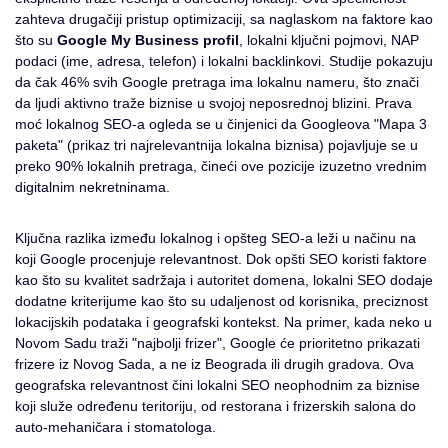
zahteva drugačiji pristup optimizaciji, sa naglaskom na faktore kao
što su
Google My Business profil
, lokalni ključni pojmovi, NAP
podaci (ime, adresa, telefon) i lokalni backlinkovi. Studije pokazuju
da čak 46% svih Google pretraga ima lokalnu nameru, što znači
da ljudi aktivno traže biznise u svojoj neposrednoj blizini. Prava
moć lokalnog SEO-a ogleda se u činjenici da Googleova "Mapa 3
paketa" (prikaz tri najrelevantnija lokalna biznisa) pojavljuje se u
preko 90% lokalnih pretraga, čineći ove pozicije izuzetno vrednim
digitalnim nekretninama.
Ključna razlika između lokalnog i opšteg SEO-a leži u načinu na
koji Google procenjuje relevantnost. Dok opšti SEO koristi faktore
kao što su kvalitet sadržaja i autoritet domena, lokalni SEO dodaje
dodatne kriterijume kao što su udaljenost od korisnika, preciznost
lokacijskih podataka i geografski kontekst. Na primer, kada neko u
Novom Sadu traži "najbolji frizer", Google će prioritetno prikazati
frizere iz Novog Sada, a ne iz Beograda ili drugih gradova. Ova
geografska relevantnost čini lokalni SEO neophodnim za biznise
koji služe određenu teritoriju, od restorana i frizerskih salona do
auto-mehaničara i stomatologa.