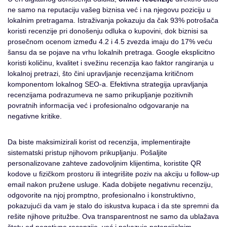
ne samo na reputaciju vašeg biznisa već i na njegovu poziciju u
lokalnim pretragama. Istraživanja pokazuju da čak 93% potrošača
koristi recenzije pri donošenju odluka o kupovini, dok biznisi sa
prosečnom ocenom između 4.2 i 4.5 zvezda imaju do 17% veću
šansu da se pojave na vrhu lokalnih pretraga. Google eksplicitno
koristi količinu, kvalitet i svežinu recenzija kao faktor rangiranja u
lokalnoj pretrazi, što čini upravljanje recenzijama kritičnom
komponentom lokalnog SEO-a. Efektivna strategija upravljanja
recenzijama podrazumeva ne samo prikupljanje pozitivnih
povratnih informacija već i profesionalno odgovaranje na
negativne kritike.
Da biste maksimizirali korist od recenzija, implementirajte
sistematski pristup njihovom prikupljanju. Pošaljite
personalizovane zahteve zadovoljnim klijentima, koristite QR
kodove u fizičkom prostoru ili integrišite poziv na akciju u follow-up
email nakon pružene usluge. Kada dobijete negativnu recenziju,
odgovorite na njoj promptno, profesionalno i konstruktivno,
pokazujući da vam je stalo do iskustva kupaca i da ste spremni da
rešite njihove pritužbe. Ova transparentnost ne samo da ublažava
štetu od negativne recenzije, već i pokazuje potencijalnim