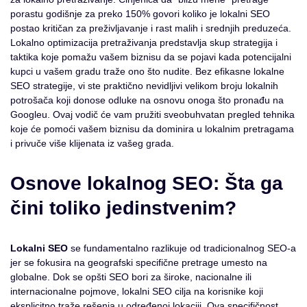
porastu godišnje za preko 150% govori koliko je lokalni SEO
postao kritičan za preživljavanje i rast malih i srednjih preduzeća.
Lokalno optimizacija pretraživanja predstavlja skup strategija i
taktika koje pomažu vašem biznisu da se pojavi kada potencijalni
kupci u vašem gradu traže ono što nudite. Bez efikasne lokalne
SEO strategije, vi ste praktično nevidljivi velikom broju lokalnih
potrošača koji donose odluke na osnovu onoga što pronađu na
Googleu. Ovaj vodič će vam pružiti sveobuhvatan pregled tehnika
koje će pomoći vašem biznisu da dominira u lokalnim pretragama
i privuče više klijenata iz vašeg grada.
Osnove lokalnog SEO: Šta ga
čini toliko jedinstvenim?
Lokalni SEO
se fundamentalno razlikuje od tradicionalnog SEO-a
jer se fokusira na geografski specifične pretrage umesto na
globalne. Dok se opšti SEO bori za široke, nacionalne ili
internacionalne pojmove, lokalni SEO cilja na korisnike koji
eksplicitno traže rešenja u određenoj lokaciji. Ova specifičnost