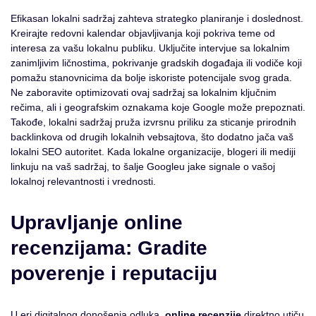
Efikasan lokalni sadržaj zahteva strategko planiranje i doslednost.
Kreirajte redovni kalendar objavljivanja koji pokriva teme od
interesa za vašu lokalnu publiku. Uključite intervjue sa lokalnim
zanimljivim ličnostima, pokrivanje gradskih događaja ili vodiče koji
pomažu stanovnicima da bolje iskoriste potencijale svog grada.
Ne zaboravite optimizovati ovaj sadržaj sa lokalnim ključnim
rečima, ali i geografskim oznakama koje Google može prepoznati.
Takođe, lokalni sadržaj pruža izvrsnu priliku za sticanje prirodnih
backlinkova od drugih lokalnih vebsajtova, što dodatno jača vaš
lokalni SEO autoritet. Kada lokalne organizacije, blogeri ili mediji
linkuju na vaš sadržaj, to šalje Googleu jake signale o vašoj
lokalnoj relevantnosti i vrednosti.
Upravljanje online
recenzijama: Gradite
poverenje i reputaciju
U eri digitalnog donošenja odluka,
online recenzije
direktno utiču