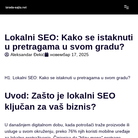
Скочи
на
садржај
Lokalni SEO: Kako se istaknuti
u pretragama u svom gradu?
Aleksandar Đekić
новембар 17, 2025
H1: Lokalni SEO: Kako se istaknuti u pretragama u svom gradu?
Uvod: Zašto je lokalni SEO
ključan za vaš biznis?
U današnjem digitalnom dobu, kada potrošači traže proizvode ili
usluge u svom okruženju, preko 76% njih koristi mobilne uređaje
za lokalno pretraživanje. Činjenica da "blizu mene" pretrage