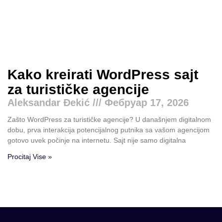
Kako kreirati WordPress sajt
za turističke agencije
Aleksandar Đekić
Фебруар 17, 2026
Zašto WordPress za turističke agencije? U današnjem digitalnom
dobu, prva interakcija potencijalnog putnika sa vašom agencijom
gotovo uvek počinje na internetu. Sajt nije samo digitalna
Procitaj Vise »