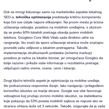
Dok se mnogi fokusiraju samo na marketinške aspekte lokalnog
SEO-a,
tehnička optimizacija
predstavlja kritičnu komponentu
koja čini sve ostale napore efikasnijim. Na prvom mestu je brzina
učitavanja vebsajta, posebno na mobilnim uređajima, s obzirom
da se preko 60% lokalnih pretraga obavlja putem mobilnih
telefona. Googleov Core Web Vitals sada direktno utiče na
rangiranje, što znači da sporo učitavanje stranica može značajno
povrediti vašu vidljivost u lokalnim pretragama. Takođe,
implementacija strukturisanih podataka (schema markup)
posebno je važna za lokalne biznise, jer omogućava Googleu da
bolje razume i prikaže vaše informacije u rezultatima pretrage,
uključujući radno vreme, ocene, cene i lokaciju.
Drugi ključni tehnički aspekt je optimizacija za mobilne uređaje,
što podrazumeva responsive dizajn, laku navigaciju i prilagođeno
korisničko iskustvo za manje ekrane. Google sve više favorizuje
vebsajtove koji pružaju izvrsno mobilno iskustvo, sa statistikama
koje pokazuju da 53% poseta mobilnih sajtova se napusti ako se
stranica učitava duže od 3 sekunde. Takođe, osigurajte da je vaša