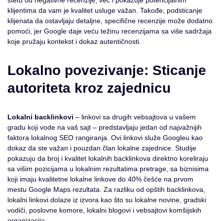
klijentima da vam je kvalitet usluge važan. Takođe, podsticanje
klijenata da ostavljaju detaljne, specifične recenzije može dodatno
pomoći, jer Google daje veću težinu recenzijama sa više sadržaja
koje pružaju kontekst i dokaz autentičnosti.
Lokalno povezivanje: Sticanje
autoriteta kroz zajednicu
Lokalni backlinkovi
– linkovi sa drugih vebsajtova u vašem
gradu koji vode na vaš sajt – predstavljaju jedan od najvažnijih
faktora lokalnog SEO rangiranja. Ovi linkovi služe Googleu kao
dokaz da ste važan i pouzdan član lokalne zajednice. Studije
pokazuju da broj i kvalitet lokalnih backlinkova direktno koreliraju
sa višim pozicijama u lokalnim rezultatima pretrage, sa biznisima
koji imaju kvalitetne lokalne linkove do 40% češće na prvom
mestu Google Maps rezultata. Za razliku od opštih backlinkova,
lokalni linkovi dolaze iz izvora kao što su lokalne novine, gradski
vodiči, poslovne komore, lokalni blogovi i vebsajtovi komšijskih
organizacija.