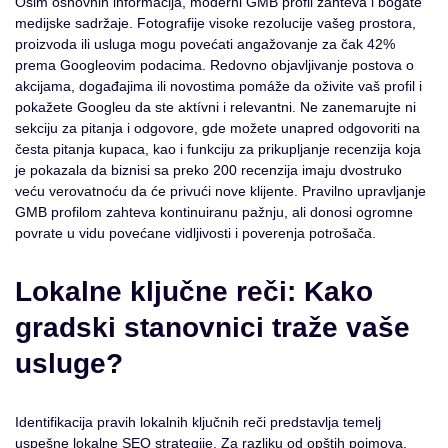
Osim osnovnih informacija, moderni GMB profil zahteva i bogate
medijske sadržaje. Fotografije visoke rezolucije vašeg prostora,
proizvoda ili usluga mogu povećati angažovanje za čak 42%
prema Googleovim podacima. Redovno objavljivanje postova o
akcijama, događajima ili novostima pomáže da oživite vaš profil i
pokažete Googleu da ste aktívni i relevantni. Ne zanemarujte ni
sekciju za pitanja i odgovore, gde možete unapred odgovoriti na
česta pitanja kupaca, kao i funkciju za prikupljanje recenzija koja
je pokazala da biznisi sa preko 200 recenzija imaju dvostruko
veću verovatnoću da će privući nove klijente. Pravilno upravljanje
GMB profilom zahteva kontinuiranu pažnju, ali donosi ogromne
povrate u vidu povećane vidljivosti i poverenja potrošača.
Lokalne ključne reči: Kako
gradski stanovnici traže vaše
usluge?
Identifikacija pravih lokalnih ključnih reči predstavlja temelj
uspešne lokalne SEO strategije. Za razliku od opštih pojmova,