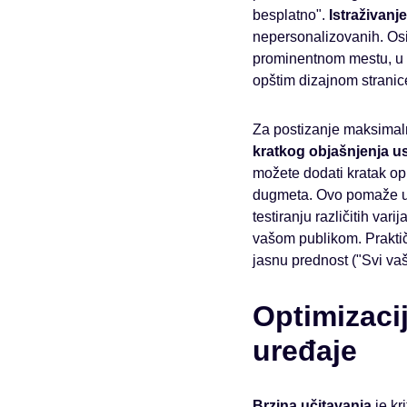
besplatno".
Istraživanje
nepersonalizovanih. Osi
prominentnom mestu, u k
opštim dizajnom stranic
Za postizanje maksimaln
kratkog objašnjenja u
možete dodati kratak op
dugmeta. Ovo pomaže u 
testiranju različitih var
vašom publikom. Praktič
jasnu prednost ("Svi vaš
Optimizacij
uređaje
Brzina učitavanja
je kr