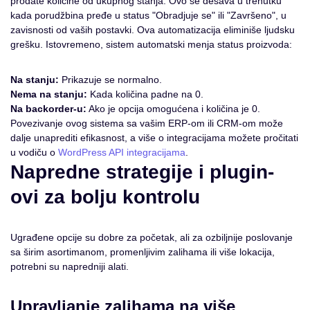
prodate količine od ukupnog stanja. Ovo se dešava u trenutku
kada porudžbina pređe u status "Obradjuje se" ili "Završeno", u
zavisnosti od vaših postavki. Ova automatizacija eliminiše ljudsku
grešku. Istovremeno, sistem automatski menja status proizvoda:
Na stanju:
Prikazuje se normalno.
Nema na stanju:
Kada količina padne na 0.
Na backorder-u:
Ako je opcija omogućena i količina je 0.
Povezivanje ovog sistema sa vašim ERP-om ili CRM-om može
dalje unaprediti efikasnost, a više o integracijama možete pročitati
u vodiču o
WordPress API integracijama
.
Napredne strategije i plugin-
ovi za bolju kontrolu
Ugrađene opcije su dobre za početak, ali za ozbiljnije poslovanje
sa širim asortimanom, promenljivim zalihama ili više lokacija,
potrebni su napredniji alati.
Upravljanje zalihama na više