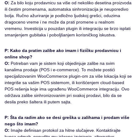
O:
Za bilo koju prodavnicu sa više od nekoliko desetina proizvoda
ili čestim promenama, automatska sinhronizacija je neuporedivo
bolja. Ručno ažuriranje je podložno ljudskoj grešci, oduzima
dragoceno vreme i ne može da prati promene u realnom
vremenu. Investicija u pouzdan plugin ili integraciju se brzo isplati
smanjenjem gubitaka i poboljšanjem korisničkog iskustva.
P: Kako da pratim zalibe ako imam i fizičku prodavnicu i
online shop?
O:
Potreban vam je sistem koji objedinjuje zalibe na svim
kanalima prodaje (POS i e-commerce). To možete postići
specijalizovanim WooCommerce plugin-om za više lokacija koji se
integriše sa vašim POS sistemom, ili korišćenjem cloud-based
POS rešenja koje ima ugrađenu WooCommerce integraciju. Ovo
održava zalibe sinhronizovanim pri svakoj prodavi, bilo da se
desila preko šaltera ili putem sajta.
P: Šta da radim ako se desi greška u zalihama i prodam više
nego što imam?
O:
Imajte definisan protokol za hitne slučajeve. Kontaktirajte
kupca odmah, ponudite mu iskrene izvinjenje, alternative