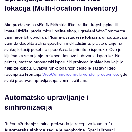
lokacija (Multi-location Inventory)
Ako prodajete sa više fizičkih skladišta, radite dropshipping ili
imate i fizičku prodavnicu i online shop, ugrađeni WooCommerce
vam neće biti dovoljan.
Plugin-ovi za više lokacija
omogućavaju
vam da dodelite zalihe specifičnim skladištima, pratite stanje na
svakoj lokaciji posebno i podešavate prioritete isporuke. Ovo je
ključno za smanjenje troškova dostave i ubrzanje isporuke. Na
primer, možete automatski isporučiti proizvod iz skladišta koje je
najbliže kupcu. Ovakva funkcionalnost često je sastavni deo
rešenja za kreiranje
WooCommerce multi-vendor prodavnice
, gde
svaki prodavac upravlja sopstvenim zalihama.
Automatsko upravljanje i
sinhronizacija
Ručno ažuriranje stotina proizvoda je recept za katastrofu.
Automatska sinhronizacija
je neophodna. Specijalizovani