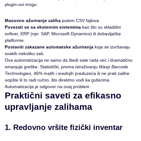
plugin-ovi mogu:
Masovno ažuriranje zaliha
putem CSV fajlova.
Povezati se sa eksternim sistemima
kao što su skladišni
softver, ERP (npr. SAP, Microsoft Dynamics) ili dobavljačke
platforme.
Postaviti zakazane automatske ažuriranja
koja se izvršavaju
svakih nekoliko sati.
Ova automatizacija ne samo da štedi sate rada već i dramatično
smanjuje greške. Statistički, prema istraživanju
Wasp Barcode
Technologies
, 46% malih i srednjih preduzeća ili ne prati zalihe
uopšte ili to radi ručno, što direktno vodi ka gubicima.
Automatizacija je odgovor na ovaj problem.
Praktični saveti za efikasno
upravljanje zalihama
1. Redovno vršite fizički inventar