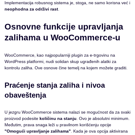
Implementacija robusnog sistema je, stoga, ne samo korisna već i
neophodna za održivi rast
.
Osnovne funkcije upravljanja
zalihama u WooCommerce-u
WooCommerce, kao najpopularniji plugin za e-trgovinu na
WordPress platformi, nudi solidan skup ugrađenih alatki za
kontrolu zaliha. Ove osnove čine temelj na kojem možete graditi.
Praćenje stanja zaliha i nivoa
obaveštenja
U jezgru WooCommerce sistema nalazi se mogućnost da za svaki
proizvod podesite
količinu na stanju
. Ovo je absolutni minimum.
Međutim, prava snaga leži u pravilnom korišćenju opcije
"Omogući upravljanje zalihama"
. Kada je ova opcija aktivirana