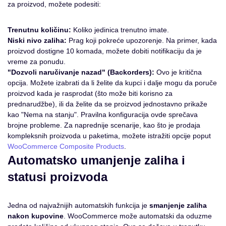
za proizvod, možete podesiti:
Trenutnu količinu:
Koliko jedinica trenutno imate.
Niski nivo zaliha:
Prag koji pokreće upozorenje. Na primer, kada
proizvod dostigne 10 komada, možete dobiti notifikaciju da je
vreme za ponudu.
"Dozvoli naručivanje nazad" (Backorders):
Ovo je kritična
opcija. Možete izabrati da li želite da kupci i dalje mogu da poruče
proizvod kada je rasprodat (što može biti korisno za
prednarudžbe), ili da želite da se proizvod jednostavno prikaže
kao "Nema na stanju". Pravilna konfiguracija ovde sprečava
brojne probleme. Za naprednije scenarije, kao što je prodaja
kompleksnih proizvoda u paketima, možete istražiti opcije poput
WooCommerce Composite Products
.
Automatsko umanjenje zaliha i
statusi proizvoda
Jedna od najvažnijih automatskih funkcija je
smanjenje zaliha
nakon kupovine
. WooCommerce može automatski da oduzme