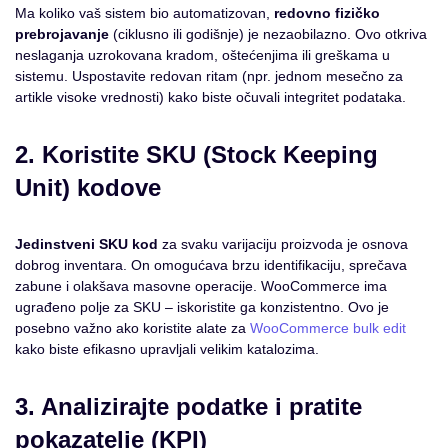
Ma koliko vaš sistem bio automatizovan,
redovno fizičko
prebrojavanje
(ciklusno ili godišnje) je nezaobilazno. Ovo otkriva
neslaganja uzrokovana kradom, oštećenjima ili greškama u
sistemu. Uspostavite redovan ritam (npr. jednom mesečno za
artikle visoke vrednosti) kako biste očuvali integritet podataka.
2. Koristite SKU (Stock Keeping
Unit) kodove
Jedinstveni SKU kod
za svaku varijaciju proizvoda je osnova
dobrog inventara. On omogućava brzu identifikaciju, sprečava
zabune i olakšava masovne operacije. WooCommerce ima
ugrađeno polje za SKU – iskoristite ga konzistentno. Ovo je
posebno važno ako koristite alate za
WooCommerce bulk edit
kako biste efikasno upravljali velikim katalozima.
3. Analizirajte podatke i pratite
pokazatelje (KPI)