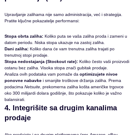
Upravljanje zalihama nije samo administracija, već i strategija.
Pratite ključne pokazatelje performansi:
Stopa obrta zaliha:
Koliko puta se vaša zaliha proda i zameni u
datom periodu. Niska stopa ukazuje na zastoj zaliha.
Dani zaliha:
Koliko dana će vam trenutna zaliha trajati po
trenutnoj stopi prodaje.
Stopa nedostajanja (Stockout rate):
Koliko često vaši proizvodi
ostanu bez zaliha. Visoka stopa znači gubitak prodaje.
Analiza ovih podataka vam pomaže da
optimizujete nivoe
ponovne nabavke
i smanjite troškove držanja zaliha. Prema
podacima
Netsuite
, prekomerna zaliha košta američke trgovce
oko 300 milijardi dolara godišnje, što pokazuje koliko je važno
balansirati.
4. Integrišite sa drugim kanalima
prodaje
Ako prodajete i na drugim platformama (npr. Amazon, eBay,