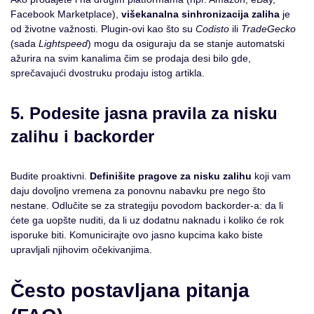
Facebook Marketplace),
višekanalna sinhronizacija zaliha
je
od životne važnosti. Plugin-ovi kao što su
Codisto
ili
TradeGecko
(sada
Lightspeed
) mogu da osiguraju da se stanje automatski
ažurira na svim kanalima čim se prodaja desi bilo gde,
sprečavajući dvostruku prodaju istog artikla.
5. Podesite jasna pravila za nisku
zalihu i backorder
Budite proaktivni.
Definišite pragove za nisku zalihu
koji vam
daju dovoljno vremena za ponovnu nabavku pre nego što
nestane. Odlučite se za strategiju povodom backorder-a: da li
ćete ga uopšte nuditi, da li uz dodatnu naknadu i koliko će rok
isporuke biti. Komunicirajte ovo jasno kupcima kako biste
upravljali njihovim očekivanjima.
Često postavljana pitanja