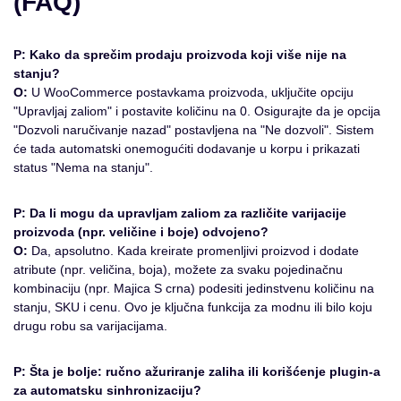
(FAQ)
P: Kako da sprečim prodaju proizvoda koji više nije na
stanju?
O:
U WooCommerce postavkama proizvoda, uključite opciju
"Upravljaj zaliom" i postavite količinu na 0. Osigurajte da je opcija
"Dozvoli naručivanje nazad" postavljena na "Ne dozvoli". Sistem
će tada automatski onemogućiti dodavanje u korpu i prikazati
status "Nema na stanju".
P: Da li mogu da upravljam zaliom za različite varijacije
proizvoda (npr. veličine i boje) odvojeno?
O:
Da, apsolutno. Kada kreirate promenljivi proizvod i dodate
atribute (npr. veličina, boja), možete za svaku pojedinačnu
kombinaciju (npr. Majica S crna) podesiti jedinstvenu količinu na
stanju, SKU i cenu. Ovo je ključna funkcija za modnu ili bilo koju
drugu robu sa varijacijama.
P: Šta je bolje: ručno ažuriranje zaliha ili korišćenje plugin-a
za automatsku sinhronizaciju?