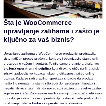
Šta je WooCommerce
upravljanje zalihama i zašto je
ključno za vaš biznis?
Upravljanje zalihama u WooCommerce prodavnici predstavlja
sistematičan proces praćenja, kontrole i optimizacije stanja svih
proizvoda u vašem inventaru. To nije samo brojanje artikala, već
složena operativna disciplina
koja direktno utiče na finansijski
zdravl, zadovoljstvo kupaca i ukupnu efikasnost vašeg online
biznisa. Kada se radi pravilno, sprečava situacije da prodate
nešto što nemate na stanju (što vodi do razočaranih kupaca i
negativnih recenzija), ali i da novac stoji uložen u prevelike zalihe
koje se ne kreću. Za vlasnike malih i srednjih preduzeća, efikasno
upravljanje zalihama često predstavlja razliku između profitabilnog
poslovanja i stalne borbe sa operativnim problemima.