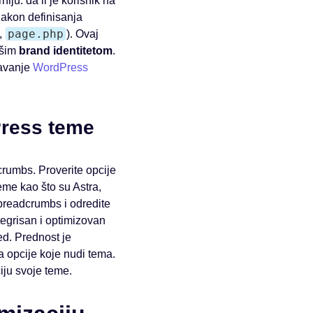
iju: da li je korisnik na
 Nakon definisanja
page.php
,
). Ovaj
ašim
brand identitetom
.
navanje
WordPress
Press teme
umbs. Proverite opcije
me kao što su Astra,
breadcrumbs i odredite
ntegrisan i optimizovan
ed. Prednost je
a opcije koje nudi tema.
iju svoje teme.