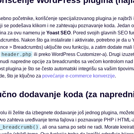
rišćenje WordPress plugina (najl
ebno početnike, korišćenje specijalizovanog plugina je najbrži i 
oji se podešava klikom i ne zahtevaju poznavanje koda. Jedan od
gina za ovu namenu je
Yoast SEO
. Pored svojih glavnih SEO fu
dcrumbs. Nakon što ga instalirate i aktivirate, potrebno je da 
ce > Breadcrumbs) uključite ovu funkciju, a zatim dodate mal
header.php
u
ili preko WordPress Customizer-a). Drugi izuze
e nudi napredne opcije za breadcrumbs sa većom kontrolom nad 
t plugina je što se često automatski integrišu sa vašim tipovima
, što je ključno za
povećanje e-commerce konverzije
.
čno dodavanje koda (za napredni
olu ili želite da izbegnete dodavanje još jednog plugina, možet
Ovo zahteva uređivanje tema fajlova i poznavanje PHP i HTML
_breadcrumb()
, ali ona sama po sebi ne radi. Morate kreirat