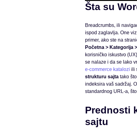
Šta su Wor
Breadcrumbs, ili navigac
ispod zaglavlja. One vizu
primer, ako ste na stra
Početna > Kategorija 
korisničko iskustvo (UX)
se nalaze i da se lako 
e-commerce katalozi
ili
strukturu sajta
tako što
indeksira vaš sadržaj. 
standardnog URL-a, što 
Prednosti 
sajtu