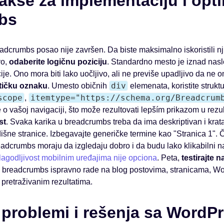
akse za implementaciju i opti
bs
rumbs posao nije završen. Da biste maksimalno iskoristili njih
vo,
odaberite logičnu poziciju
. Standardno mesto je iznad nasl
ije. Ono mora biti lako uočljivo, ali ne previše upadljivo da ne 
div
tičku oznaku
. Umesto običnih
elemenata, koristite struk
scope
itemtype="https://schema.org/Breadcrum
,
 o vašoj navigaciji, što može rezultovati lepším prikazom u rezul
st
. Svaka karika u breadcrumbs treba da ima deskriptivan i krata
šne stranice. Izbegavajte generičke termine kao "Stranica 1". Č
eadcrumbs moraju da izgledaju dobro i da budu lako klikabilni na
ilagodljivost mobilnim uređajima nije opciona
. Peta,
testirajte 
 li breadcrumbs ispravno rade na blog postovima, stranicama,
pretraživanim rezultatima.
 problemi i rešenja sa WordP