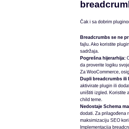
breadcrum
Čak i sa dobrim plugino
Breadcrumbs se ne pr
fajlu. Ako koristite plugi
sadržaja.
Pogrešna hijerarhija:
O
da proverite logiku svoj
Za WooCommerce, osigur
Dupli breadcrumbs ili l
aktivirate plugin ili do
uništiti izgled. Koristit
child teme.
Nedostaje Schema ma
dodati. Za prilagođena r
maksimizaciju SEO koris
Implementacija breadcru