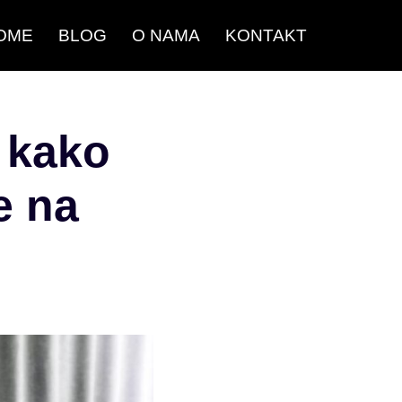
OME
BLOG
O NAMA
KONTAKT
 kako
e na