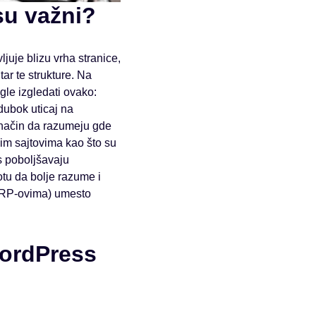
su važni?
juje blizu vrha stranice,
tar te strukture. Na
gle izgledati ovako:
dubok uticaj na
z način da razumeju gde
nim sajtovima kao što su
s poboljšavaju
tu da bolje razume i
SERP-ovima) umesto
WordPress