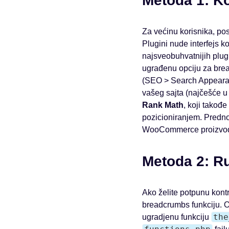
Metoda 1: Ko
Za većinu korisnika, pos
Plugini nude interfejs k
najsveobuhvatnijih plu
ugrađenu opciju za brea
(SEO > Search Appearan
vašeg sajta (najčešće 
Rank Math
, koji takođ
pozicioniranjem. Prednos
WooCommerce proizvode
Metoda 2: Ru
Ako želite potpunu kontr
breadcrumbs funkciju. 
the
ugradjenu funkciju