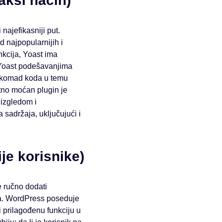
akši način)
najefikasniji put.
 najpopularnijih i
nkcija, Yoast ima
u Yoast podešavanjima
i komad koda u temu
tno moćan plugin je
izgledom i
 sadržaja, uključujući i
je korisnike)
e ručno dodati
-a. WordPress poseduje
i prilagođenu funkciju u