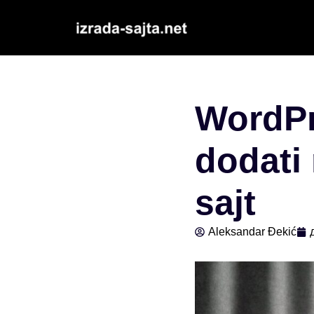
Скочи
на
садржај
WordPr
dodati
sajt
Aleksandar Đekić