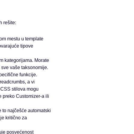
 rešite:
avom mestu u template
govarajuće tipove
im kategorijama. Morate
i sve vaše taksonomije.
cifične funkcije.
readcrumbs, a vi
ti CSS stilova mogu
ve preko Customizer-a ili
e to najčešće automatski
e kritično za
zuje posvećenost