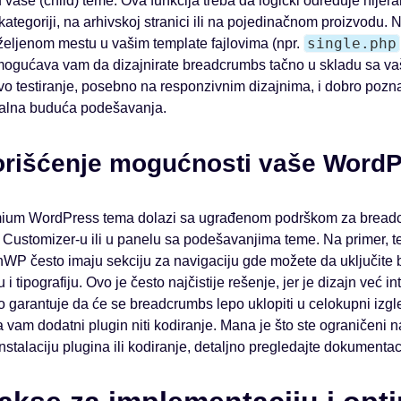
u vaše (child) teme. Ova funkcija treba da logički određuje hijerarh
 kategoriji, na arhivskoj stranici ili na pojedinačnom proizvodu.
single.php
 željenom mestu u vašim template fajlovima (npr.
i omogućava vam da dizajnirate breadcrumbs tačno u skladu sa v
vo testiranje, posebno na responzivnim dizajnima, i dobro poz
alna buduća podešavanja.
orišćenje mogućnosti vaše Word
ium WordPress tema dolazi sa ugrađenom podrškom za breadcr
ustomizer-u ili u panelu sa podešavanjima teme. Na primer, te
WP često imaju sekciju za navigaciju gde možete da uključite 
u i tipografiju. Ovo je često najčistije rešenje, jer je dizajn već i
o garantuje da će se breadcrumbs lepo uklopiti u celokupni izgl
 vam dodatni plugin niti kodiranje. Mana je što ste ograničeni n
nstalaciju plugina ili kodiranje, detaljno pregledajte dokumentac