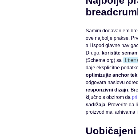
Najbolje pr
breadcrum
Samim dodavanjem breadc
ove najbolje prakse. Pr
ali ispod glavne navigac
Drugo,
koristite seman
item
(Schema.org) sa
daje eksplicitne podatke
optimizujte anchor tek
odgovara naslovu odredi
responzivni dizajn
. Br
ključno s obzirom da
pr
sadržaja
. Proverite da
proizvodima, arhivama i 
Uobičajeni