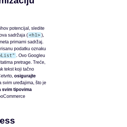
mizaciju
ov potencijal, sledite
<h1>
ova sadržaja (
),
ometa primarni sadržaj.
turisanu podatku oznaku
bList"
. Ovo Googleu
tatima pretrage. Treće,
k tekst koji tačno
etvrto,
osigurajte
 svim uređajima, što je
na svim tipovima
 WooCommerce
ress