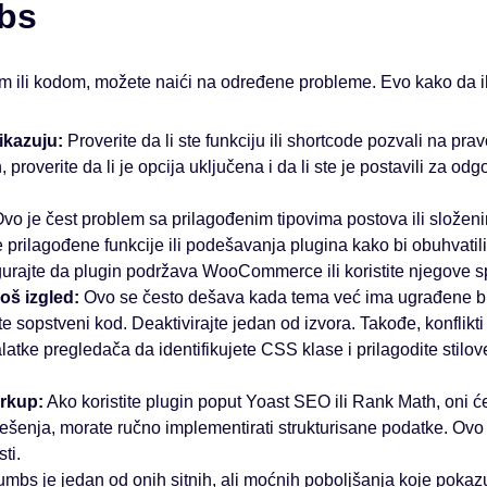
bs
m ili kodom, možete naići na određene probleme. Evo kako da ih
ikazuju:
Proverite da li ste funkciju ili shortcode pozvali na pr
n, proverite da li je opcija uključena i da li ste je postavili za od
vo je čest problem sa prilagođenim tipovima postova ili složen
e prilagođene funkcije ili podešavanja plugina kako bi obuhvatil
ajte da plugin podržava WooCommerce ili koristite njegove spe
oš izgled:
Ovo se često dešava kada tema već ima ugrađene b
date sopstveni kod. Deaktivirajte jedan od izvora. Takođe, konflik
e alatke pregledača da identifikujete CSS klase i prilagodite stilo
rkup:
Ako koristite plugin poput Yoast SEO ili Rank Math, oni ć
ešenja, morate ručno implementirati strukturisane podatke. Ovo j
ti.
mbs je jedan od onih sitnih, ali moćnih poboljšanja koje poka