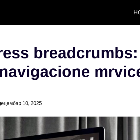
H
ess breadcrumbs:
 navigacione mrvic
децембар 10, 2025