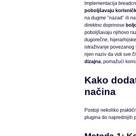
Implementacija breadcrum
poboljšavaju korisnič
na dugme "nazad" ili nap
direktno doprinose
bolj
poboljšavaju njihovo ra
dugorečne, hijerarhijsk
istraživanje povezanog s
njen naziv da vidi sve č
dizajna
, pomažući koris
Kako dodat
načina
Postoji nekoliko prakt
plugina do naprednijih p