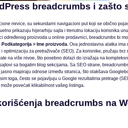
dPress breadcrumbs i zašto 
ione mrvice, su sekundarni navigacioni put koji se obično pojavl
elno prikazuju hijerarhiju sajta i trenutnu lokaciju korisnika unu
nici određenog proizvoda u online prodavnici, breadcrumbs bi mo
> Podkategorija > Ime proizvoda
. Ova jednostavna alatka ima 
 i optimizaciju za pretraživače (SEO). Za korisnike, pružaju br
vrate na više nivoe, što posebno dolazi do izražaja na kompleks
 sajtovi sa bogatim blog sekcijama. Sa SEO strane, breadcrumb
 jasno mapiraju odnose između stranica, što olakšava Googlebo
Osim toga, često se pojavljuju u Google rezultatima pretrage (
može povećati klikabilnost vašeg listinga.
korišćenja breadcrumbs na 