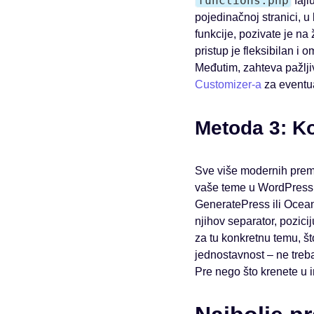
functions.php
fajl
pojedinačnoj stranici, u
funkcije, pozivate je na
pristup je fleksibilan 
Međutim, zahteva pažlji
Customizer-a
za eventu
Metoda 3: K
Sve više modernih prem
vaše teme u WordPress C
GeneratePress ili Ocean
njihov separator, pozicij
za tu konkretnu temu, št
jednostavnost – ne treba
Pre nego što krenete u i