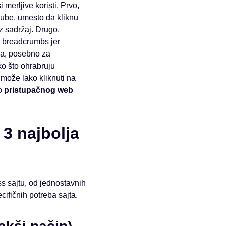
merljive koristi. Prvo,
gube, umesto da kliknu
z sadržaj. Drugo,
e breadcrumbs jer
ja, posebno za
o što ohrabruju
 može lako kliknuti na
eo
pristupačnog web
3 najbolja
 sajtu, od jednostavnih
cifičnih potreba sajta.