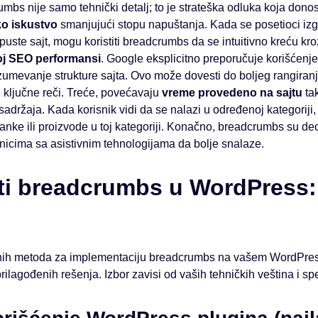
bs nije samo tehnički detalj; to je strateška odluka koja donosi 
ko iskustvo
smanjujući stopu napuštanja. Kada se posetioci iz
uste sajt, mogu koristiti breadcrumbs da se intuitivno kreću kro
oj SEO performansi
. Google eksplicitno preporučuje korišćenj
zumevanje strukture sajta. Ovo može dovesti do boljeg rangiran
e ključne reči. Treće, povećavaju
vreme provedeno na sajtu
tak
adržaja. Kada korisnik vidi da se nalazi u određenoj kategoriji,
lanke ili proizvode u toj kategoriji. Konačno, breadcrumbs su d
nicima sa asistivnim tehnologijama da bolje snalaze.
i breadcrumbs u WordPress: 
ičnih metoda za implementaciju breadcrumbs na vašem WordPress
rilagođenih rešenja. Izbor zavisi od vaših tehničkih veština i spe