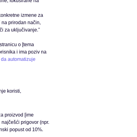
lne, fokusirane na
i konkretne izmene za
' na prirodan način,
či za uključivanje."
stranicu o [tema
orisnika i ima poziv na
 da automatizuje
e koristi,
za proizvod [ime
 najčešći prigovor (npr.
enski popust od 10%.