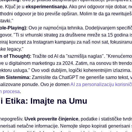
e. Ključ je u
eksperimentisanju
. Ako prvi odgovor nije dobar,
ethodni odgovor je bio previše opširan. Molim te da ga rewrituje
tavki."
le-Playing):
Ovo je najmoćnija tehnika. Dodeljivanjem specifi
ovor. "Ti si vrhunski strateg za društvene mreže sa 15 godina i
eiraj koncept za Instagram kampanju za naš novi sat, fokusiran
ske legacy."
in of Thought):
Tražite od AI da "razmišlja naglas". "Krenućemo
ve u digitalnom marketingu za 2024. Zatim, na osnovu tih trendov
ektoru usluga." Ovo vodi dubljim, logički koherentnijim izlazima.
nim Sistemima:
Zamislite da ChatGPT ne generiše samo tekst, v
nalizovane ponude. Ovo je domen
AI za personalizaciju korisni
h procesa
.
i Etika: Imajte na Umu
 nepogrešiv.
Uvek proverite činjenice
, podatke i statističke tvr
enerisati netačne informacije. Nemojte slepo kopirati generisani 