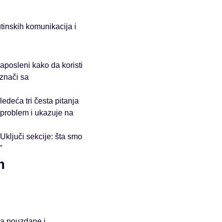
inskih komunikacija i
aposleni kako da koristi
označi sa
edeća tri česta pitanja
i problem i ukazuje na
Uključi sekcije: šta smo
"
m
za pouzdane i