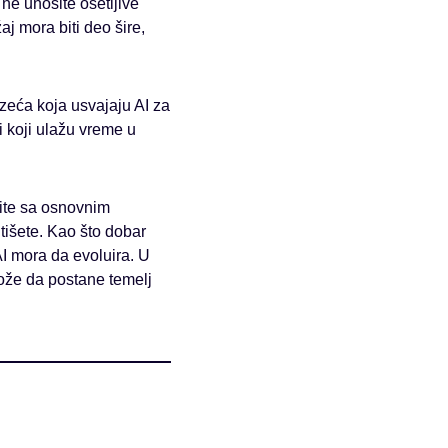
– ne unosite osetljive
j mora biti deo šire,
zeća koja usvajaju AI za
koji ulažu vreme u
nite sa osnovnim
tišete. Kao što dobar
AI mora da evoluira. U
ože da postane temelj