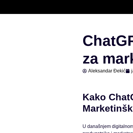
Скочи
на
садржај
ChatGP
za mar
Aleksandar Đekić
Kako ChatG
Marketinški
U današnjem digitalnom 