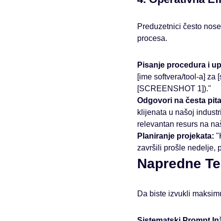
Preduzetnici često nose
procesa.
Pisanje procedura i up
[ime softvera/tool-a] za
[SCREENSHOT 1])."
Odgovori na česta pita
klijenata u našoj industr
relevantan resurs na na
Planiranje projekata:
"K
završili prošle nedelje,
Napredne Te
Da biste izvukli maksimu
Sistematski Prompt In