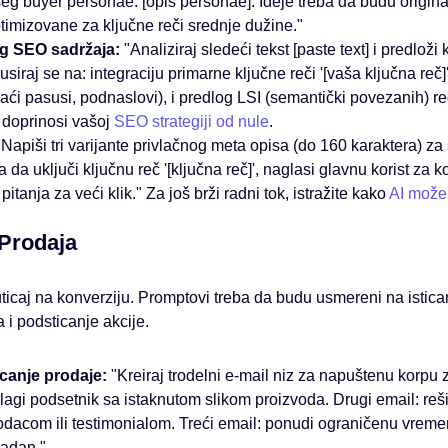
g buyer personae: [opis personae]. Ideje treba da budu origina
timizovane za ključne reči srednje dužine."
g SEO sadržaja:
"Analiziraj sledeći tekst [paste text] i predlož
iraj se na: integraciju primarne ključne reči '[vaša ključna reč]
kraći pasusi, podnaslovi), i predlog LSI (semantički povezanih) re
 doprinosi vašoj
SEO strategiji od nule
.
Napiši tri varijante privlačnog meta opisa (do 160 karaktera) za 
a da uključi ključnu reč '[ključna reč]', naglasi glavnu korist za k
i pitanja za veći klik." Za još brži radni tok, istražite kako
AI može
 Prodaja
ticaj na konverziju. Promptovi treba da budu usmereni na isticanj
 i podsticanje akcije.
icanje prodaje:
"Kreiraj trodelni e-mail niz za napuštenu korpu 
blagi podsetnik sa istaknutom slikom proizvoda. Drugi email: reši
 podacom ili testimonialom. Treći email: ponudi ograničenu vrem
adan."