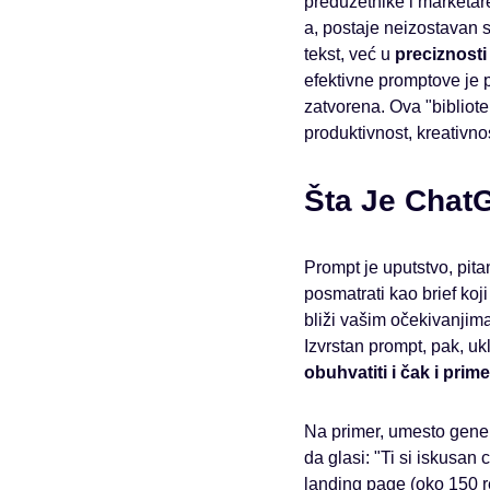
preduzetnike i marketar
a, postaje neizostavan 
tekst, već u
preciznosti 
efektivne promptove je 
zatvorena. Ova "bibliote
produktivnost, kreativnos
Šta Je ChatG
Prompt je uputstvo, pita
posmatrati kao brief koji d
bliži vašim očekivanjima
Izvrstan prompt, pak, uk
obuhvatiti i čak i prime
Na primer, umesto gener
da glasi: "Ti si iskusa
landing page (oko 150 r