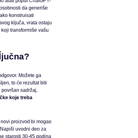
bno alati poput ChatGPT-
posobnosti da generiše
ko konstruisati
vog ključa, vrata ostaju
 koji transformiše vašu
ĺjučna?
i odgovor. Možete ga
ljen, to će rezultat biti
, površan sadržaj.
ačke koje treba
e novi proizvod bi mogao
. Napiši uvodni deo za
ne starosti 30-45 godina