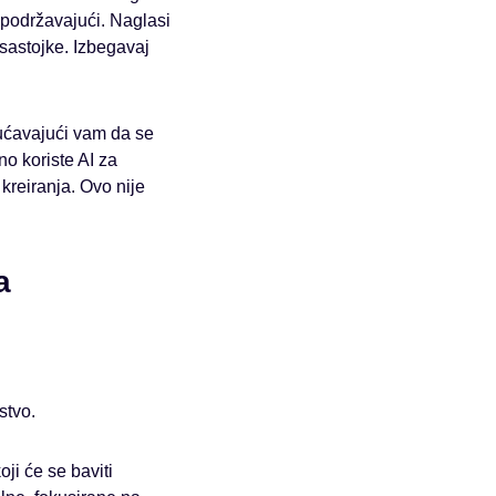
i podržavajući. Naglasi
 sastojke. Izbegavaj
ćavajući vam da se
no koriste AI za
reiranja. Ovo nije
a
stvo.
oji će se baviti