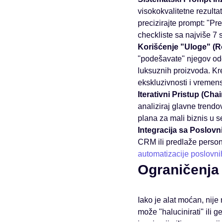
visokokvalitetne rezultat
precizirajte prompt: "Pr
checkliste sa najviše 7 s
Korišćenje "Uloge" (Ro
"podešavate" njegov odg
luksuznih proizvoda. Kr
ekskluzivnosti i vremen
Iterativni Pristup (Cha
analiziraj glavne trendo
plana za mali biznis u s
Integracija sa Poslov
CRM ili predlaže perso
automatizacije poslovni
Ograničenja 
Iako je alat moćan, nije
može "halucinirati" ili g