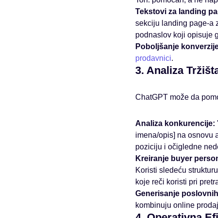
Tekstovi za landing pa
sekciju landing page-a z
podnaslov koji opisuje g
Poboljšanje konverzije
prodavnici
.
3. Analiza Tržišt
ChatGPT može da pomogn
Analiza konkurencije:
imena/opis] na osnovu a
poziciju i očigledne ned
Kreiranje buyer perso
Koristi sledeću strukturu:
koje reči koristi pri pre
Generisanje poslovnih 
kombinuju online prodaju
4. Operativna Ef