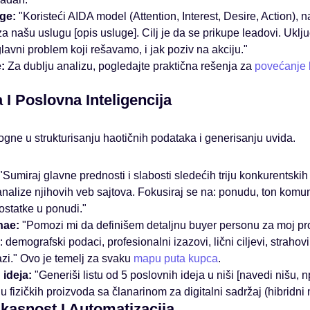
ge:
"Koristeći AIDA model (Attention, Interest, Desire, Action), n
a našu uslugu [opis usluge]. Cilj je da se prikupe leadovi. Uklju
lavni problem koji rešavamo, i jak poziv na akciju."
:
Za dublju analizu, pogledajte praktična rešenja za
povećanje k
a I Poslovna Inteligencija
e u strukturisanju haotičnih podataka i generisanju uvida.
"Sumiraj glavne prednosti i slabosti sledećih triju konkurentski
nalize njihovih veb sajtova. Fokusiraj se na: ponudu, ton komu
ostatke u ponudi."
nae:
"Pomozi mi da definišem detaljnu buyer personu za moj pro
 demografski podaci, profesionalni izazovi, lični ciljevi, strahovi,
trazi." Ovo je temelj za svaku
mapu puta kupca
.
ideja:
"Generiši listu od 5 poslovnih ideja u niši [navedi nišu, np
 fizičkih proizvoda sa članarinom za digitalni sadržaj (hibridni 
ikasnost I Automatizacija