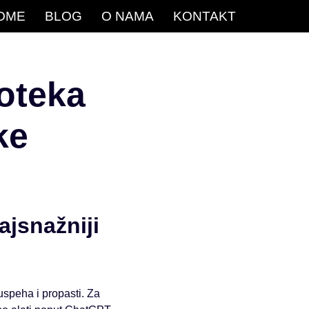
OME
BLOG
O NAMA
KONTAKT
oteka
ke
jsnažniji
uspeha i propasti. Za