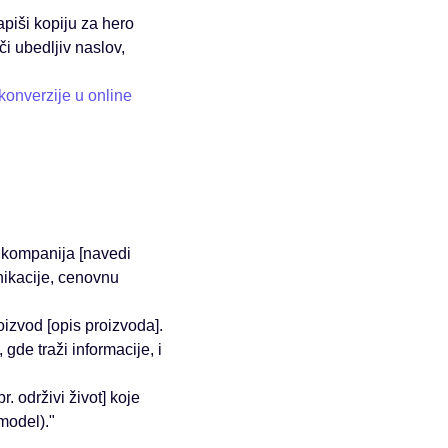
apiši kopiju za hero
či ubedljiv naslov,
onverzije u online
h kompanija [navedi
nikacije, cenovnu
izvod [opis proizvoda].
 gde traži informacije, i
r. održivi život] koje
model)."