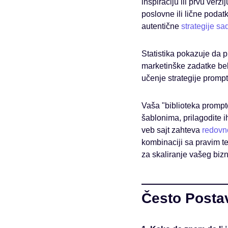
inspiraciju ili prvu verzi
poslovne ili lične podat
autentične
strategije sa
Statistika pokazuje da p
marketinške zadatke be
učenje strategije prompto
Vaša "biblioteka prompt
šablonima, prilagodite i
veb sajt zahteva
redovn
kombinaciji sa pravim t
za skaliranje vašeg bizni
Često Postav