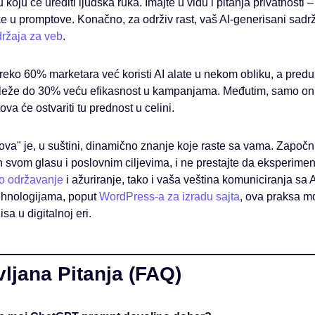
ju koju će urediti ljudska ruka. Imajte u vidu i pitanja privatnosti 
ke u promptove. Konačno, za održiv rast, vaš AI-generisani sadrža
držaja za veb
.
reko 60% marketara već koristi AI alate u nekom obliku, a predu
leže do 30% veću efikasnost u kampanjama. Međutim, samo oni 
va će ostvariti tu prednost u celini.
ova" je, u suštini, dinamično znanje koje raste sa vama. Započ
h svom glasu i poslovnim ciljevima, i ne prestajte da eksperimen
o održavanje
i ažuriranje, tako i vaša veština komuniciranja sa 
ehnologijama, poput
WordPress-a za izradu sajta
, ova praksa m
sa u digitalnoj eri.
ljana Pitanja (FAQ)