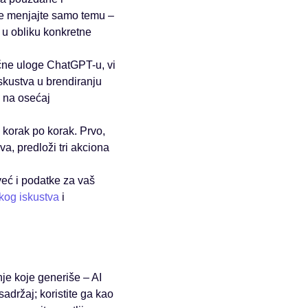
 ne menjajte samo temu –
š u obliku konkretne
čne uloge ChatGPT-u, vi
skustva u brendiranju
u na osećaj
 korak po korak. Prvo,
a, predloži tri akciona
eć i podatke za vaš
čkog iskustva
i
dnje koje generiše – AI
sadržaj; koristite ga kao