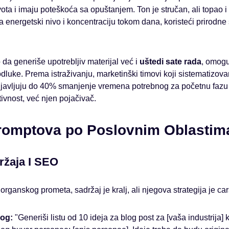
ivota i imaju poteškoća sa opuštanjem. Ton je stručan, ali topao 
 energetski nivo i koncentraciju tokom dana, koristeći prirodne
da generiše upotrebljiv materijal već i
uštedi sate rada
, omogu
odluke. Prema istraživanju, marketinški timovi koji sistematizova
ijavljuju do 40% smanjenje vremena potrebnog za početnu fazu k
ivnost, već njen pojačivač.
Promptova po Poslovnim Oblastim
držaja I SEO
 organskog prometa, sadržaj je kralj, ali njegova strategija je car
log:
"Generiši listu od 10 ideja za blog post za [vaša industrija] k