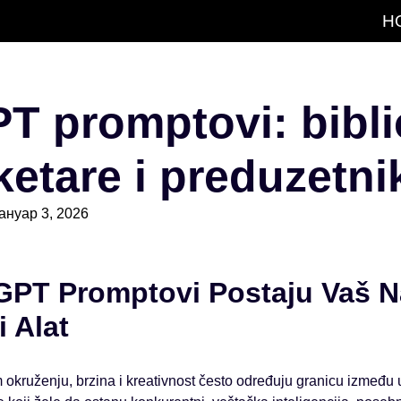
H
T promptovi: bibli
ketare i preduzetni
јануар 3, 2026
PT Promptovi Postaju Vaš Na
 Alat
okruženju, brzina i kreativnost često određuju granicu između 