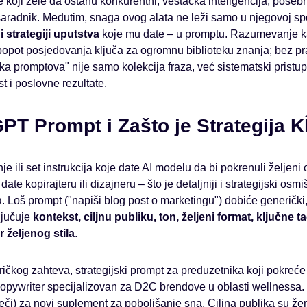
e koji žele da ostanu konkurentni, veštačka inteligencija, pose
saradnik. Međutim, snaga ovog alata ne leži samo u njegovoj s
i strategiji uputstva
koje mu date – u promptu. Razumevanje ka
popot posjedovanja ključa za ogromnu biblioteku znanja; bez pra
ka promptova" nije samo kolekcija fraza, već sistematski pristup
t i poslovne rezultate.
PT Prompt i Zašto je Strategija K
nje ili set instrukcija koje date AI modelu da bi pokrenuli željen
ate kopirajteru ili dizajneru – što je detaljniji i strategijski osmiš
. Loš prompt ("napiši blog post o marketingu") dobiće generički
ljučuje
kontekst, ciljnu publiku, ton, željeni format, ključne t
r željenog stila
.
ičkog zahteva, strategijski prompt za preduzetnika koji pokreć
n copywriter specijalizovan za D2C brendove u oblasti wellnessa
eči) za novi suplement za poboljšanje sna. Ciljna publika su že