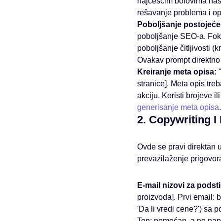
najčešćim bolovima naše
rešavanje problema i op
Poboljšanje postojeće
poboljšanje SEO-a. Fokus
poboljšanje čitljivosti (
Ovakav prompt direktno
Kreiranje meta opisa:
"
stranice]. Meta opis treb
akciju. Koristi brojeve il
generisanje meta opisa
.
2. Copywriting I
Ovde se pravi direktan u
prevazilaženje prigovora
E-mail nizovi za podst
proizvoda]. Prvi email: 
'Da li vredi cene?') sa
Ton: pomoćan, a ne nap