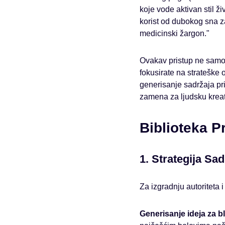
koje vode aktivan stil ž
korist od dubokog sna za
medicinski žargon."
Ovakav pristup ne samo 
fokusirate na strateške 
generisanje sadržaja pr
zamena za ljudsku kreat
Biblioteka 
1. Strategija Sa
Za izgradnju autoriteta i
Generisanje ideja za b