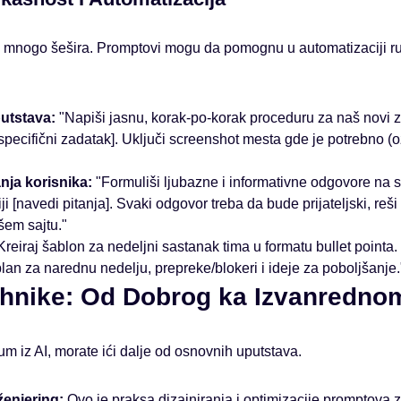
 mnogo šešira. Promptovi mogu da pomognu u automatizaciji rut
utstava:
"Napiši jasnu, korak-po-korak proceduru za naš novi z
 [specifični zadatak]. Uključi screenshot mesta gde je potrebno (
nja korisnika:
"Formuliši ljubazne i informativne odgovore na sl
iji [navedi pitanja]. Svaki odgovor treba da bude prijateljski, reš
šem sajtu."
reiraj šablon za nedeljni sastanak tima u formatu bullet pointa. 
 plan za narednu nedelju, prepreke/blokeri i ideje za poboljšanje.
hnike: Od Dobrog ka Izvanredno
m iz AI, morate ići dalje od osnovnih uputstava.
ženjering:
Ovo je praksa dizajniranja i optimizacije promptova 