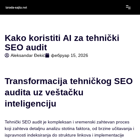
Скочи
на
садржај
Kako koristiti AI za tehnički
SEO audit
Aleksandar Đekić
фебруар 15, 2026
Transformacija tehničkog SEO
audita uz veštačku
inteligenciju
Tehnički SEO audit je kompleksan i vremenski zahtevan proces
koji zahteva detaljnu analizu stotina faktora, od brzine učitavanja i
ispravnosti indeksiranja do strukture linkova i implementacije