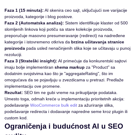
Faza 1 (15 minuta):
AI skenira ceo sajt, uključujući sve varijacije
proizvoda, kategorije i blog postove.
Faza 2 (Automatska analiza):
Sistem identifikuje klaster od 500
slomljenih linkova koji potiču sa stare kolekcije proizvoda,
preporučuje masovno presumeravanje (redirect) na nadređene
kategorije i istovremeno otkriva da
brzina učitavanja stranice
proizvoda
pada usled nenačinjenih slika koje se učitavaju u punoj
rezoluciji.
Faza 3 (Strateški insight):
AI primećuje da konkurentski sajtovi
imaju bolje implementiran
shema markup
za "Product" sa
dodatnim svojstvima kao što je "aggregateRating", što im
omogućava da se pojavljuju u zvezdicama u pretrazi. Predlaže
implementaciju ove promene.
Rezultat:
SEO tim ne gubi vreme na prikupljanje podataka.
Umesto toga, odmah kreće u implementaciju prioritetnih akcija:
podešavanje
WooCommerce bulk edit
za ažuriranje slika,
podešavanje redirecta i dodavanje napredne seme kroz plugin ili
custom kod.
Ograničenja i budućnost AI u SEO