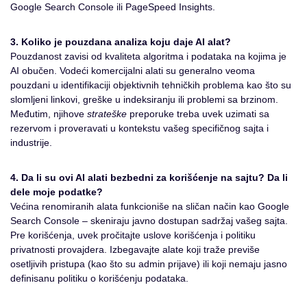
Google Search Console ili PageSpeed Insights.
3. Koliko je pouzdana analiza koju daje AI alat?
Pouzdanost zavisi od kvaliteta algoritma i podataka na kojima je
AI obučen. Vodeći komercijalni alati su generalno veoma
pouzdani u identifikaciji objektivnih tehničkih problema kao što su
slomljeni linkovi, greške u indeksiranju ili problemi sa brzinom.
Međutim, njihove
strateške
preporuke treba uvek uzimati sa
rezervom i proveravati u kontekstu vašeg specifičnog sajta i
industrije.
4. Da li su ovi AI alati bezbedni za korišćenje na sajtu? Da li
dele moje podatke?
Većina renomiranih alata funkcioniše na sličan način kao Google
Search Console – skeniraju javno dostupan sadržaj vašeg sajta.
Pre korišćenja, uvek pročitajte uslove korišćenja i politiku
privatnosti provajdera. Izbegavajte alate koji traže previše
osetljivih pristupa (kao što su admin prijave) ili koji nemaju jasno
definisanu politiku o korišćenju podataka.