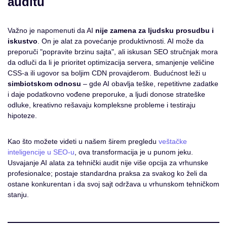
auditu
Važno je napomenuti da AI
nije zamena za ljudsku prosudbu i
iskustvo
. On je alat za povećanje produktivnosti. AI može da
preporuči "popravite brzinu sajta", ali iskusan SEO stručnjak mora
da odluči da li je prioritet optimizacija servera, smanjenje veličine
CSS-a ili ugovor sa boljim CDN provajderom. Budućnost leži u
simbiotskom odnosu
– gde AI obavlja teške, repetitivne zadatke
i daje podatkovno vođene preporuke, a ljudi donose strateške
odluke, kreativno rešavaju kompleksne probleme i testiraju
hipoteze.
Kao što možete videti u našem širem pregledu
veštačke
inteligencije u SEO-u
, ova transformacija je u punom jeku.
Usvajanje AI alata za tehnički audit nije više opcija za vrhunske
profesionalce; postaje standardna praksa za svakog ko želi da
ostane konkurentan i da svoj sajt održava u vrhunskom tehničkom
stanju.