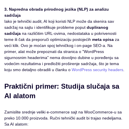
3. Napredna obrada prirodnog jezika (NLP) za analizu
sadržaja
Iako je tehnički audit, AI koji koristi NLP može da skenira sav
sadržaj na sajtu i identifikuje probleme poput
dupliranog
sadržaja
na različitim URL-ovima, nedostataka u pokrivenosti
teme ili čak da preporuči optimizaciju postojećih
meta opisa
za
veći klik. Ovo je moćan spoj tehničkog i on-page SEO-a. Na
primer, alat može prepoznati da stranica o "WordPress
sigurnosnim headerima" nema dovoljno dubine u poređenju sa
vodećim rezultatima i predložiti proširenje sadržaja, što je tema
koju smo detaljno obradili u članku o
WordPress security headers
.
Praktični primer: Studija slučaja sa
AI alatom
Zamislite srednje veliki e-commerce sajt na WooCommerce-u sa
preko 10.000 proizvoda. Ručni tehnički audit bi trajao nedeljama.
Sa AI alatom: