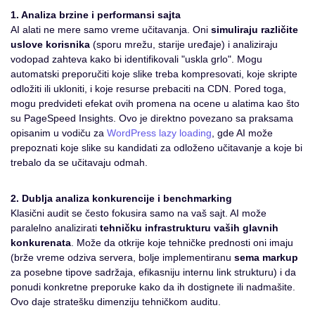
1. Analiza brzine i performansi sajta
AI alati ne mere samo vreme učitavanja. Oni
simuliraju različite
uslove korisnika
(sporu mrežu, starije uređaje) i analiziraju
vodopad zahteva kako bi identifikovali "uskla grlo". Mogu
automatski preporučiti koje slike treba kompresovati, koje skripte
odložiti ili ukloniti, i koje resurse prebaciti na CDN. Pored toga,
mogu predvideti efekat ovih promena na ocene u alatima kao što
su PageSpeed Insights. Ovo je direktno povezano sa praksama
opisanim u vodiču za
WordPress lazy loading
, gde AI može
prepoznati koje slike su kandidati za odloženo učitavanje a koje bi
trebalo da se učitavaju odmah.
2. Dublja analiza konkurencije i benchmarking
Klasični audit se često fokusira samo na vaš sajt. AI može
paralelno analizirati
tehničku infrastrukturu vaših glavnih
konkurenata
. Može da otkrije koje tehničke prednosti oni imaju
(brže vreme odziva servera, bolje implementiranu
sema markup
za posebne tipove sadržaja, efikasniju internu link strukturu) i da
ponudi konkretne preporuke kako da ih dostignete ili nadmašite.
Ovo daje stratešku dimenziju tehničkom auditu.