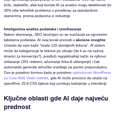
brže; statistički, alati koji koriste AI za analizu mogu detektovati do
30% više tehničkih problema u poređenju sa standardnim
skenerima, prema podacima iz industrije.
Inteligentna analiza podataka i izveštavanje
Nakon skeniranja, SEO stručnjaci su se suočavali sa ogromnim
tabelama podataka. AI ovaj korak prevodi u
akcione insighte
.
Umesto da vam kaže "imate 120 slomljenih linkova", AI sistem
može da kategorizuje te linkove po uticaju (da li su na važnoj
stranici za konverziju?), predloži najoptimalniji način za njihovo
rešavanje (301 redirect, ažuriranje linka ili uklanjanje) i čak
automatski generiše tehničke izveštaje sa jasnim preporukama.
Ovo je posebno korisno kada je potrebno
optimizovati WordPress
za Core Web Vitals metrike
, gde AI može precizno da ukaže na
specifične JS ili CSS fajlove koji uzrokuju kašnjenje u interakciji.
Ključne oblasti gde AI daje najveću
prednost