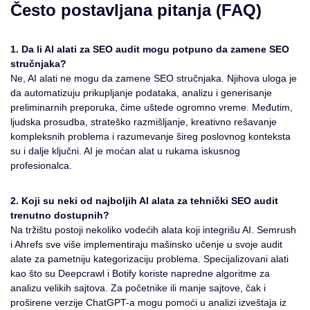
Često postavljana pitanja (FAQ)
1. Da li AI alati za SEO audit mogu potpuno da zamene SEO
stručnjaka?
Ne, AI alati ne mogu da zamene SEO stručnjaka. Njihova uloga je
da automatizuju prikupljanje podataka, analizu i generisanje
preliminarnih preporuka, čime uštede ogromno vreme. Međutim,
ljudska prosudba, strateško razmišljanje, kreativno rešavanje
kompleksnih problema i razumevanje šireg poslovnog konteksta
su i dalje ključni. AI je moćan alat u rukama iskusnog
profesionalca.
2. Koji su neki od najboljih AI alata za tehnički SEO audit
trenutno dostupnih?
Na tržištu postoji nekoliko vodećih alata koji integrišu AI. Semrush
i Ahrefs sve više implementiraju mašinsko učenje u svoje audit
alate za pametniju kategorizaciju problema. Specijalizovani alati
kao što su Deepcrawl i Botify koriste napredne algoritme za
analizu velikih sajtova. Za početnike ili manje sajtove, čak i
proširene verzije ChatGPT-a mogu pomoći u analizi izveštaja iz