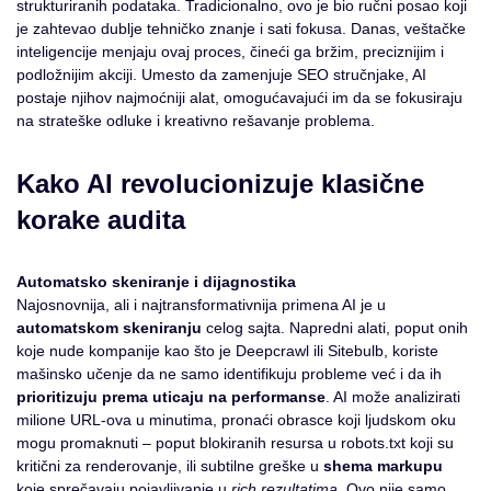
strukturiranih podataka. Tradicionalno, ovo je bio ručni posao koji
je zahtevao dublje tehničko znanje i sati fokusa. Danas, veštačke
inteligencije menjaju ovaj proces, čineći ga bržim, preciznijim i
podložnijim akciji. Umesto da zamenjuje SEO stručnjake, AI
postaje njihov najmoćniji alat, omogućavajući im da se fokusiraju
na strateške odluke i kreativno rešavanje problema.
Kako AI revolucionizuje klasične
korake audita
Automatsko skeniranje i dijagnostika
Najosnovnija, ali i najtransformativnija primena AI je u
automatskom skeniranju
celog sajta. Napredni alati, poput onih
koje nude kompanije kao što je Deepcrawl ili Sitebulb, koriste
mašinsko učenje da ne samo identifikuju probleme već i da ih
prioritizuju prema uticaju na performanse
. AI može analizirati
milione URL-ova u minutima, pronaći obrasce koji ljudskom oku
mogu promaknuti – poput blokiranih resursa u robots.txt koji su
kritični za renderovanje, ili subtilne greške u
shema markupu
koje sprečavaju pojavljivanje u
rich rezultatima
. Ovo nije samo