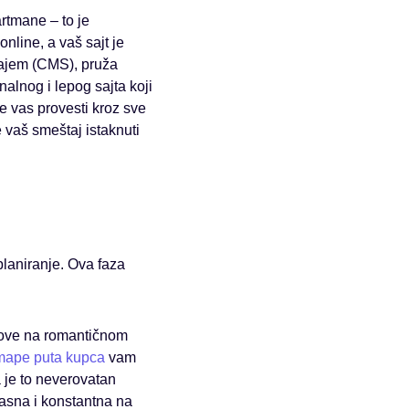
rtmane – to je
online, a vaš sajt je
žajem (CMS), pruža
alnog i lepog sajta koji
e vas provesti kroz sve
e vaš smeštaj istaknuti
 planiranje. Ova faza
arove na romantičnom
mape puta kupca
vam
 je to neverovatan
jasna i konstantna na