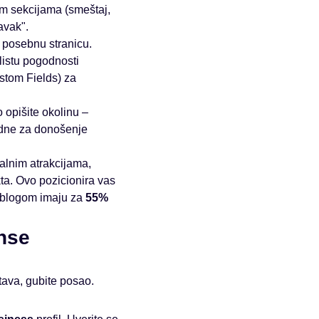
jim sekcijama (smeštaj,
avak".
 posebnu stranicu.
 listu pogodnosti
tom Fields) za
 opišite okolinu –
sudne za donošenje
alnim atrakcijama,
ta. Ovo pozicionira vas
a blogom imaju za
55%
anse
itava, gubite posao.