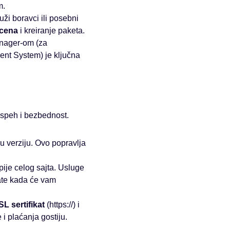
m.
ži boravci ili posebni
 cena
i kreiranje paketa.
anager-om (za
ent System) je ključna
speh i bezbednost.
u verziju. Ovo popravlja
ije celog sajta. Usluge
ate kada će vam
L sertifikat
(https://) i
 i plaćanja gostiju.