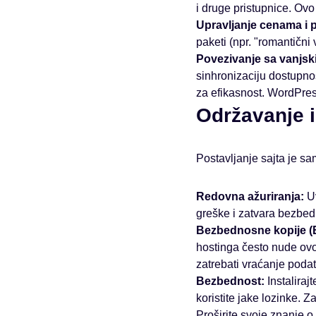
i druge pristupnice. Ov
Upravljanje cenama i
paketi (npr. "romantični
Povezivanje sa vanjsk
sinhronizaciju dostupno
za efikasnost. WordPre
Održavanje 
Postavljanje sajta je 
Redovna ažuriranja:
Uv
greške i zatvara bezbed
Bezbednosne kopije (
hostinga često nude ovo
zatrebati vraćanje poda
Bezbednost:
Instalira
koristite jake lozinke. Z
Proširite svoje znanje o