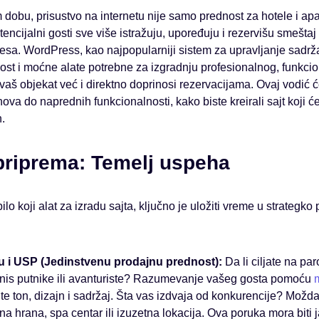
dobu, prisustvo na internetu nije samo prednost za hotele i apa
tencijalni gosti sve više istražuju, upoređuju i rezervišu smeštaj 
cesa. WordPress, kao najpopularniji sistem za upravljanje sadr
nost i moćne alate potrebne za izgradnju profesionalnog, funkcion
aš objekat već i direktno doprinosi rezervacijama. Ovaj vodić ć
ova do naprednih funkcionalnosti, kako biste kreirali sajt koji ć
.
 priprema: Temelj uspeha
lo koji alat za izradu sajta, ključno je uložiti vreme u strategko
iku i USP (Jedinstvenu prodajnu prednost):
Da li ciljate na p
znis putnike ili avanturiste? Razumevanje vašeg gosta pomoću
e ton, dizajn i sadržaj. Šta vas izdvaja od konkurencije? Možda
na hrana, spa centar ili izuzetna lokacija. Ova poruka mora biti 