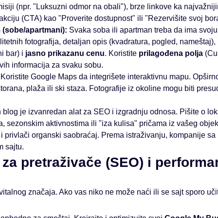
isiji (npr. "Luksuzni odmor na obali"), brze linkove ka najvažni
 akciju (CTA) kao "Proverite dostupnost" ili "Rezervišite svoj bor
 (sobe/apartmani):
Svaka soba ili apartman treba da ima svoju
itetnih fotografija, detaljan opis (kvadratura, pogled, nameštaj),
i bar) i
jasno prikazanu cenu
. Koristite
prilagođena polja
(Cus
vih informacija za svaku sobu.
Koristite Google Maps da integrišete interaktivnu mapu. Opširno
storana, plaža ili ski staza. Fotografije iz okoline mogu biti pre
log je izvanredan alat za SEO i izgradnju odnosa. Pišite o lok
 sezonskim aktivnostima ili "iza kulisa" pričama iz vašeg objek
 i privlači organski saobraćaj. Prema istraživanju, kompanije s
 sajtu.
 za pretraživače (SEO) i perform
 vitalnog značaja. Ako vas niko ne može naći ili se sajt sporo uč