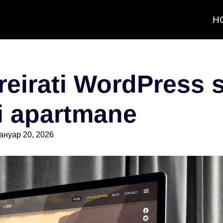
H
eirati WordPress s
li apartmane
јануар 20, 2026