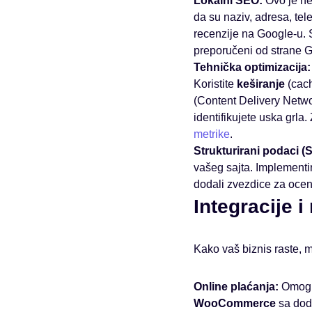
Lokalni SEO:
Ovo je ne
da su naziv, adresa, te
recenzije na Google-u. 
preporučeni od strane G
Tehnička optimizacija:
Koristite
keširanje
(cach
(Content Delivery Networ
identifikujete uska grla
metrike
.
Strukturirani podaci 
vašeg sajta. Implementi
dodali zvezdice za ocene
Integracije 
Kako vaš biznis raste, m
Online plaćanja:
Omogući
WooCommerce
sa doda