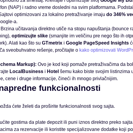
ophodno za smeštaj. Kreirajte i optimizujte svoj
Google My Bu
lefon (NAP) i radno vreme dosledni na svim platformama. Podsta
Sajtovi optimizovani za lokalno pretraživanje imaju
do 346% ve
oogle-a.
Brzina učitavanja direktno utiče na stopu napuštanja (bounce rat
ing),
optimizujte slike
(smanjite im veličinu pre nego što ih otp
k). Alati kao što su
GTmetrix
i
Google PageSpeed Insights
ć
. Za sveobuhvatno rešenje, pročitajte o
kako optimizovati WordPr
(Schema Markup):
Ovo je kod koji pomaže pretraživačima da bol
rajte
LocalBusiness
i
Hotel
šemu kako biste svojim listinzima u
, cene i druge informacije, čineći ih mnogo privlačnijim.
i napredne funkcionalnosti
ožda ćete želeti da proširite funkcionalnosti svog sajta.
te gostima da plate depozit ili puni iznos direktno preko sajta. 
cima za rezervacije ili koristite specijalizovane dodatke koji p