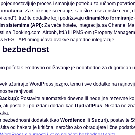
o pojednostavljuje proces i smanjuje potrebu za ručnom potvrdo
 ponudama:
Za složenije scenarije, kao što su sezonske cene, du
 vikend"), tražite dodatke koji podržavaju
dinamičko formiranje
im sistemima (API):
Za veće hotele, integracija sa Channel M
sti na Booking.com, Airbnb, itd.) ili PMS-om (Property Managem
ss REST API omogućava ovakve napredne integracije.
i bezbednost
samo početak. Redovno održavanje je neophodno za dugoročan u
ek ažurirajte WordPress jezgro, temu i sve dodatke na najnovij
nosne ranjivosti.
Backup):
Postavite automatske dnevne ili nedeljne rezervne kop
, ali postoje i pouzdani dodaci kao
UpdraftPlus
. Nikada ne zn
taka.
jte bezbednosni dodatak (kao
Wordfence
ili
Sucuri
), postavite
SS
aštita od hakera je kritična, naročito ako obrađujete lične podatke
WordPress sigurnosti i kako pojačati bezbednost sajta
.