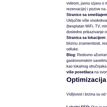
videom, jasnu izjavu o m
rezervacije) i pozive na
Stranice sa smeštajem
Uključite više visokokval
(besplatan WiFi, TV, min
dosledno prikazivanje o
Stranica sa lokacijom:
blizinu znamenitosti, re
odluke.
Blog:
Redovno ažuriran b
gastronomskim savetima,
kao lokalnog stručnjaka
više posetilaca
na svom
Optimizacija
Vidljivost i brzina su od