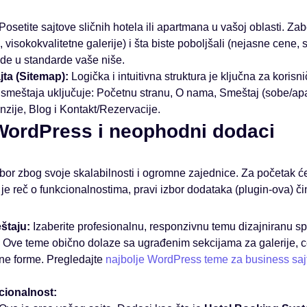
Posetite sajtove sličnih hotela ili apartmana u vašoj oblasti. Za
 visokokvalitetne galerije) i šta biste poboljšali (nejasne cene,
de u standarde vaše niše.
jta (Sitemap):
Logička i intuitivna struktura je ključna za korisn
jt smeštaja uključuje: Početnu stranu, O nama, Smeštaj (sobe/ap
nzije, Blog i Kontakt/Rezervacije.
 WordPress i neophodni dodaci
bor zbog svoje skalabilnosti i ogromne zajednice. Za početak ć
e reč o funkcionalnostima, pravi izbor dodataka (plugin-ova) či
štaju:
Izaberite profesionalnu, responzivnu temu dizajniranu sp
. Ove teme obično dolaze sa ugrađenim sekcijama za galerije, 
one forme. Pregledajte
najbolje WordPress teme za business saj
cionalnost: