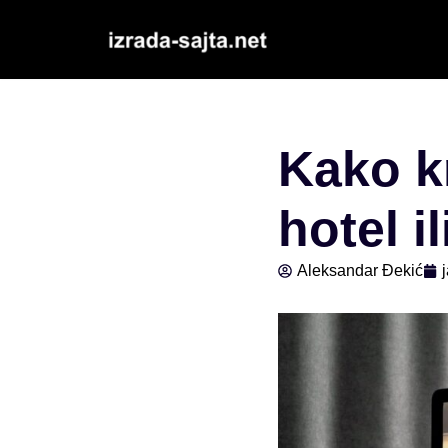
Скочи
на
садржај
Kako kr
hotel i
Aleksandar Đekić