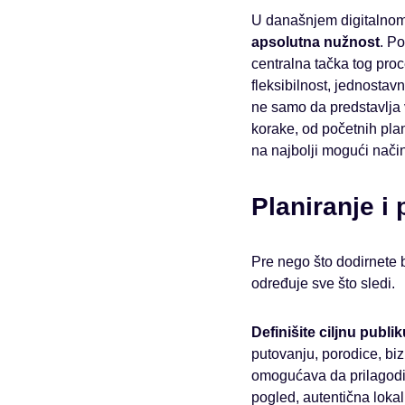
U današnjem digitalnom 
apsolutna nužnost
. Po
centralna tačka tog pro
fleksibilnost, jednostav
ne samo da predstavlja v
korake, od početnih plan
na najbolji mogući način
Planiranje i
Pre nego što dodirnete bi
određuje sve što sledi.
Definišite ciljnu publ
putovanju, porodice, bi
omogućava da prilagodit
pogled, autentična lokal