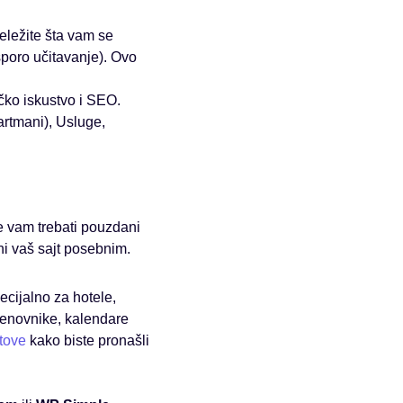
beležite šta vam se
 sporo učitavanje). Ovo
ičko iskustvo i SEO.
artmani), Usluge,
e vam trebati pouzdani
ni vaš sajt posebnim.
ecijalno za hotele,
cenovnike, kalendare
tove
kako biste pronašli