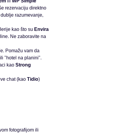
tem
ili
WP Simple
e rezervaciju direktno
a dublje razumevanje,
lerije kao što su
Envira
oline. Ne zaboravite na
đe. Pomažu vam da
i "hotel na planini".
aci kao
Strong
live chat (kao
Tidio
)
om fotografijom ili