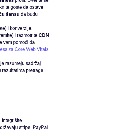
siness
profil. Uverite se
knite goste da ostave
ću šansu
da budu
e) i konverzije.
remite) i razmotrite
CDN
e vam pomoći da
ess za Core Web Vitals
je razumeju sadržaj
 rezultatima pretrage
Integrišite
održavaju stripe, PayPal