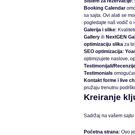
Sistem za rezervacije:
Booking Calendar
omog
sa sajta. Ovi alati se 
pogledajte naš vodič o
Galerija i slike:
Kvalitetn
Gallery
ili
NextGEN Gal
optimizaciju slika
za br
SEO optimizacija:
Yoa
optimizujete naslove, op
Testimonijali/Recenzij
Testimonials
omogućavaj
Kontakt forme i live ch
pružaju trenutnu podršk
Kreiranje kl
Sadržaj na vašem sajtu m
Početna strana:
Ovo je 