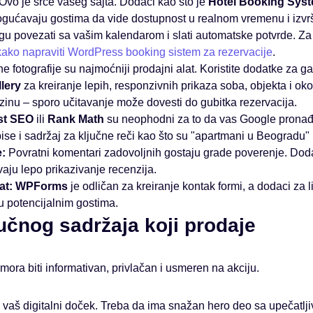
Ovo je srce vašeg sajta. Dodaci kao što je
Hotel Booking Sys
ućavaju gostima da vide dostupnost u realnom vremenu i izvrš
mogu povezati sa vašim kalendarom i slati automatske potvrde. Z
kako napraviti WordPress booking sistem za rezervacije
.
e fotografije su najmoćniji prodajni alat. Koristite dodatke za ga
lery
za kreiranje lepih, responzivnih prikaza soba, objekta i ok
zinu – sporo učitavanje može dovesti do gubitka rezervacija.
st SEO
ili
Rank Math
su neophodni za to da vas Google prona
ise i sadržaj za ključne reči kao što su "apartmani u Beogradu" il
e:
Povratni komentari zadovoljnih gostaju grade poverenje. Dod
u lepo prikazivanje recenzija.
at:
WPForms
je odličan za kreiranje kontak formi, a dodaci za 
u potencijalnim gostima.
jučnog sadržaja koji prodaje
ora biti informativan, privlačan i usmeren na akciju.
vaš digitalni doček. Treba da ima snažan hero deo sa upečatljiv