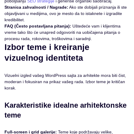
poboljšanju
SEO strategije
i generiše organski saobraćaj.
Stranica zahvalnosti / Nagrade:
Ako ste dobijali priznanja ili ste
objavljivani u medijima, ovo je mesto da to istaknete i izgradite
kredibilitet.
FAQ (Često postavljana pitanja):
Uštedeće vam i klijentima
vreme tako što će unapred odgovoriti na uobičajena pitanja o
procesu rada, rokovima, troškovima i saradnji.
Izbor teme i kreiranje
vizuelnog identiteta
Vizuelni izgled vašeg WordPress sajta za arhitekte mora biti čist,
moderan i fokusiran na prikaz vašeg rada. Izbor teme je kritičan
korak.
Karakteristike idealne arhitektonske
teme
Full-screen i grid galerije:
Teme koje podržavaju velike,