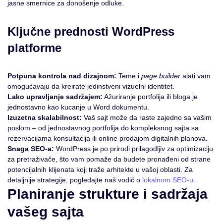
jasne smernice za donošenje odluke.
Ključne prednosti WordPress
platforme
Potpuna kontrola nad dizajnom:
Teme i
page builder
alati vam
omogućavaju da kreirate jedinstveni vizuelni identitet.
Lako upravljanje sadržajem:
Ažuriranje portfolija ili bloga je
jednostavno kao kucanje u Word dokumentu.
Izuzetna skalabilnost:
Vaš sajt može da raste zajedno sa vašim
poslom – od jednostavnog portfolija do kompleksnog sajta sa
rezervacijama konsultacija ili online prodajom digitalnih planova.
Snaga SEO-a:
WordPress je po prirodi prilagodljiv za optimizaciju
za pretraživače, što vam pomaže da budete pronađeni od strane
potencijalnih klijenata koji traže arhitekte u vašoj oblasti. Za
detaljnije strategije, pogledajte naš vodič o
lokalnom SEO-u
.
Planiranje strukture i sadržaja
vašeg sajta