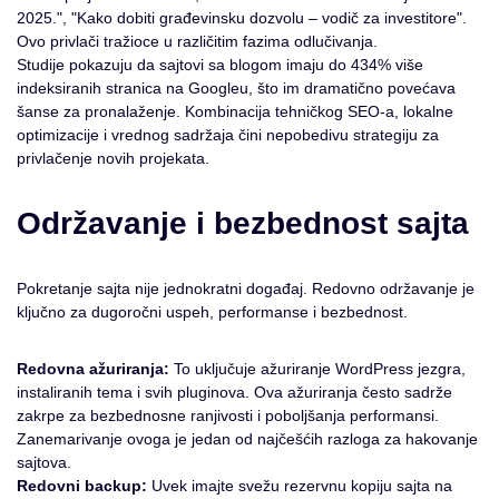
2025.", "Kako dobiti građevinsku dozvolu – vodič za investitore".
Ovo privlači tražioce u različitim fazima odlučivanja.
Studije pokazuju da sajtovi sa blogom imaju do 434% više
indeksiranih stranica na Googleu, što im dramatično povećava
šanse za pronalaženje. Kombinacija tehničkog SEO-a, lokalne
optimizacije i vrednog sadržaja čini nepobedivu strategiju za
privlačenje novih projekata.
Održavanje i bezbednost sajta
Pokretanje sajta nije jednokratni događaj. Redovno održavanje je
ključno za dugoročni uspeh, performanse i bezbednost.
Redovna ažuriranja:
To uključuje ažuriranje WordPress jezgra,
instaliranih tema i svih pluginova. Ova ažuriranja često sadrže
zakrpe za bezbednosne ranjivosti i poboljšanja performansi.
Zanemarivanje ovoga je jedan od najčešćih razloga za hakovanje
sajtova.
Redovni backup:
Uvek imajte svežu rezervnu kopiju sajta na