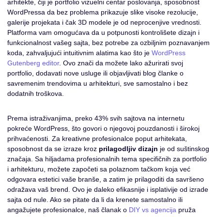
arhitekte, čiji je portfolio vizuelni centar poslovanja, sposobnost
WordPressa da bez problema prikazuje slike visoke rezolucije,
galerije projekata i čak 3D modele je od neprocenjive vrednosti.
Platforma vam omogućava da u potpunosti kontrolišete dizajn i
funkcionalnost vašeg sajta, bez potrebe za ozbiljnim poznavanjem
koda, zahvaljujući intuitivnim alatima kao što je
WordPress
Gutenberg editor
. Ovo znači da možete lako ažurirati svoj
portfolio, dodavati nove usluge ili objavljivati blog članke o
savremenim trendovima u arhitekturi, sve samostalno i bez
dodatnih troškova.
Prema istraživanjima, preko 43% svih sajtova na internetu
pokreće WordPress, što govori o njegovoj pouzdanosti i širokoj
prihvaćenosti. Za kreativne profesionalce poput arhitekata,
sposobnost da se izraze kroz
prilagodljiv dizajn
je od suštinskog
značaja. Sa hiljadama profesionalnih tema specifičnih za portfolio
i arhitekturu, možete započeti sa polaznom tačkom koja već
odgovara estetici vaše branše, a zatim je prilagoditi da savršeno
odražava vaš brend. Ovo je daleko efikasnije i isplativije od izrade
sajta od nule. Ako se pitate da li da krenete samostalno ili
angažujete profesionalce, naš članak o
DIY vs agencija
pruža