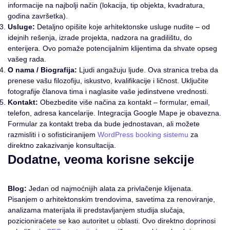
informacije na najbolji način (lokacija, tip objekta, kvadratura,
godina završetka).
Usluge:
Detaljno opišite koje arhitektonske usluge nudite – od
idejnih rešenja, izrade projekta, nadzora na gradilištu, do
enterijera. Ovo pomaže potencijalnim klijentima da shvate opseg
vašeg rada.
O nama / Biografija:
Ljudi angažuju ljude. Ova stranica treba da
prenese vašu filozofiju, iskustvo, kvalifikacije i ličnost. Uključite
fotografije članova tima i naglasite vaše jedinstvene vrednosti.
Kontakt:
Obezbedite više načina za kontakt – formular, email,
telefon, adresa kancelarije. Integracija Google Mape je obavezna.
Formular za kontakt treba da bude jednostavan, ali možete
razmisliti i o sofisticiranijem
WordPress booking sistemu
za
direktno zakazivanje konsultacija.
Dodatne, veoma korisne sekcije
Blog:
Jedan od najmoćnijih alata za privlačenje klijenata.
Pisanjem o arhitektonskim trendovima, savetima za renoviranje,
analizama materijala ili predstavljanjem studija slučaja,
pozicioniraćete se kao autoritet u oblasti. Ovo direktno doprinosi