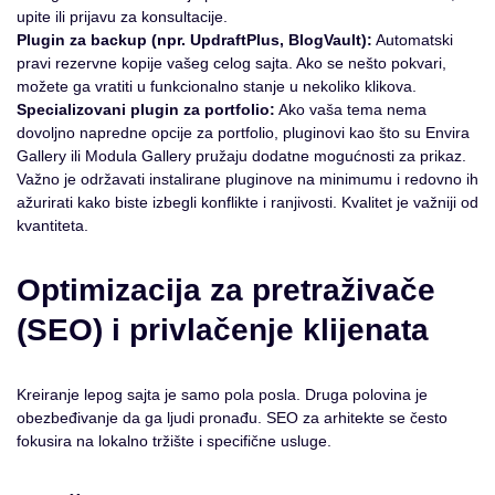
upite ili prijavu za konsultacije.
Plugin za backup (npr. UpdraftPlus, BlogVault):
Automatski
pravi rezervne kopije vašeg celog sajta. Ako se nešto pokvari,
možete ga vratiti u funkcionalno stanje u nekoliko klikova.
Specializovani plugin za portfolio:
Ako vaša tema nema
dovoljno napredne opcije za portfolio, pluginovi kao što su Envira
Gallery ili Modula Gallery pružaju dodatne mogućnosti za prikaz.
Važno je održavati instalirane pluginove na minimumu i redovno ih
ažurirati kako biste izbegli konflikte i ranjivosti. Kvalitet je važniji od
kvantiteta.
Optimizacija za pretraživače
(SEO) i privlačenje klijenata
Kreiranje lepog sajta je samo pola posla. Druga polovina je
obezbeđivanje da ga ljudi pronađu. SEO za arhitekte se često
fokusira na lokalno tržište i specifične usluge.