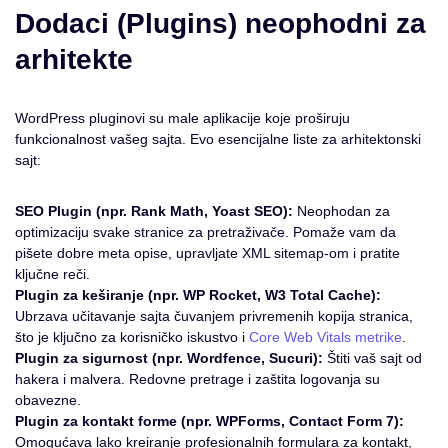
Dodaci (Plugins) neophodni za
arhitekte
WordPress pluginovi su male aplikacije koje proširuju
funkcionalnost vašeg sajta. Evo esencijalne liste za arhitektonski
sajt:
SEO Plugin (npr. Rank Math, Yoast SEO):
Neophodan za
optimizaciju svake stranice za pretraživače. Pomaže vam da
pišete dobre meta opise, upravljate XML sitemap-om i pratite
ključne reči.
Plugin za keširanje (npr. WP Rocket, W3 Total Cache):
Ubrzava učitavanje sajta čuvanjem privremenih kopija stranica,
što je ključno za korisničko iskustvo i
Core Web Vitals metrike
.
Plugin za sigurnost (npr. Wordfence, Sucuri):
Štiti vaš sajt od
hakera i malvera. Redovne pretrage i zaštita logovanja su
obavezne.
Plugin za kontakt forme (npr. WPForms, Contact Form 7):
Omogućava lako kreiranje profesionalnih formulara za kontakt,