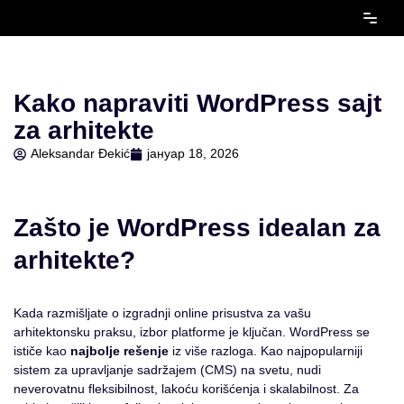
Скочи
на
садржај
Kako napraviti WordPress sajt
za arhitekte
Aleksandar Đekić
јануар 18, 2026
Zašto je WordPress idealan za
arhitekte?
Kada razmišljate o izgradnji online prisustva za vašu
arhitektonsku praksu, izbor platforme je ključan. WordPress se
ističe kao
najbolje rešenje
iz više razloga. Kao najpopularniji
sistem za upravljanje sadržajem (CMS) na svetu, nudi
neverovatnu fleksibilnost, lakoću korišćenja i skalabilnost. Za