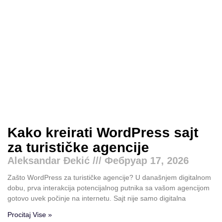
Kako kreirati WordPress sajt
za turističke agencije
Aleksandar Đekić
Фебруар 17, 2026
Zašto WordPress za turističke agencije? U današnjem digitalnom
dobu, prva interakcija potencijalnog putnika sa vašom agencijom
gotovo uvek počinje na internetu. Sajt nije samo digitalna
Procitaj Vise »