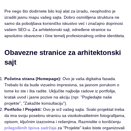
Pre nego što dodirnete bilo koji alat za izradu, neophodno je
izraditi jasnu mapu vašeg sajta. Dobro osmišljena struktura ne
samo da poboljšava korisničko iskustvo već i značajno doprinosi
vašem SEO-u. Za arhitektonski sajt, određene stranice su
apsolutno obavezne i čine temelj profesionalnog online identiteta.
Obavezne stranice za arhitektonski
sajt
Početna strana (Homepage):
Ovo je vaša digitalna fasada.
Trebalo bi da bude vizuelno impresivna, sa jasnom porukom o
tome ko ste i šta radite. Uključite najbolje radove iz portfolija,
kratak uvod i jasne pozive na akciju (npr. "Pogledajte naše
projekte", "Zakažite konsultaciju").
Portfolio / Projekti:
Ovo je srž vašeg sajta. Svaki projektat treba
da ima svoju posebnu stranicu sa visokokvalitetnim fotografijama,
opisom, ključnim izazovima i rešenjima. Razmislite o korišćenju
prilagođenih tipova sadržaja
za "Projekte" kako biste organizovali