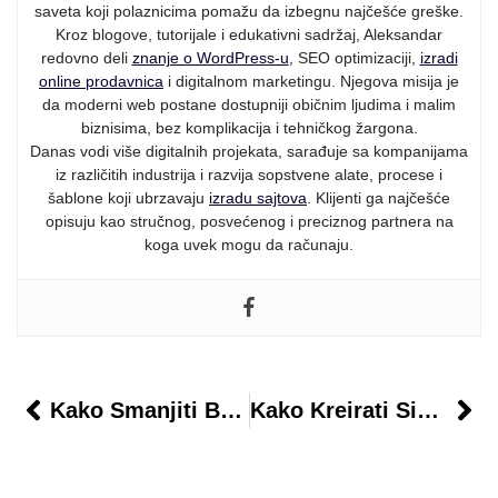
saveta koji polaznicima pomažu da izbegnu najčešće greške.
Kroz blogove, tutorijale i edukativni sadržaj, Aleksandar
redovno deli
znanje o WordPress-u
, SEO optimizaciji,
izradi
online prodavnica
i digitalnom marketingu. Njegova misija je
da moderni web postane dostupniji običnim ljudima i malim
biznisima, bez komplikacija i tehničkog žargona.
Danas vodi više digitalnih projekata, sarađuje sa kompanijama
iz različitih industrija i razvija sopstvene alate, procese i
šablone koji ubrzavaju
izradu sajtova
. Klijenti ga najčešće
opisuju kao stručnog, posvećenog i preciznog partnera na
koga uvek mogu da računaju.
Kako Smanjiti Broj Pluginova Bez Gubitka Funkcija
Kako Kreirati Sistem Automatskih Izveštaja O Prodaji