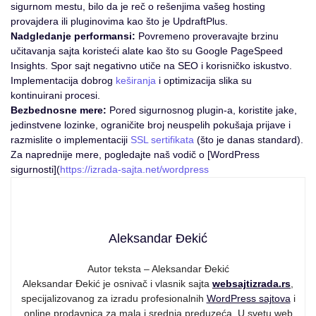
sigurnom mestu, bilo da je reč o rešenjima vašeg hosting
provajdera ili pluginovima kao što je UpdraftPlus.
Nadgledanje performansi:
Povremeno proveravajte brzinu
učitavanja sajta koristeći alate kao što su Google PageSpeed
Insights. Spor sajt negativno utiče na SEO i korisničko iskustvo.
Implementacija dobrog
keširanja
i optimizacija slika su
kontinuirani procesi.
Bezbednosne mere:
Pored sigurnosnog plugin-a, koristite jake,
jedinstvene lozinke, ograničite broj neuspelih pokušaja prijave i
razmislite o implementaciji
SSL sertifikata
(što je danas standard).
Za naprednije mere, pogledajte naš vodič o [WordPress
sigurnosti](
https://izrada-sajta.net/wordpress
Aleksandar Đekić
Autor teksta – Aleksandar Đekić
Aleksandar Đekić je osnivač i vlasnik sajta
websajtizrada.rs
,
specijalizovanog za izradu profesionalnih
WordPress sajtova
i
online prodavnica za mala i srednja preduzeća. U svetu web