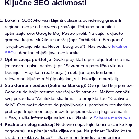
Ključne SEO aktivnosti
Lokalni SEO:
Ako vaši klijenti dolaze iz određenog grada ili
regiona, ovo je od najvećeg značaja. Potpuno popunite i
optimizujte svoj
Google Moj Posao
profil. Na sajtu, uključite
gradove kojima služite u sadržaj (npr. "arhitekta u Beogradu",
"projektovanje vila na Novom Beogradu"). Naš vodič o
lokalnom
SEO-u
detaljno objašnjava ove korake.
Optimizacija portfolija:
Svaki projektat u portfoliju treba da ima
jedinstven, opisni naslov (npr. "Savremena porodična vila na
Dedinju – Projekat i realizacija") i detaljan opis koji koristi
relevantne ključne reči (tip objekta, stil, lokacija, materijali).
Strukturirani podaci (Schema Markup):
Ovo je kod koji pomože
Googleu da bolje razume sadržaj vaše stranice. Možete označiti
svoj posao kao "Arhitektonska firma", a projekte kao "Kreativno
delo". Ovo može dovesti do pojavljivanja u posebnim rezultatima
pretrage. Implementaciju možete pojednostaviti pluginovima ili
ručno, a više informacija nalazi se u članku o
Schema markup-u
.
Kvalitetan blog sadržaj:
Redovno objavljujte korisne članke koji
odgovaraju na pitanja vaše ciljne grupe. Na primer: "Koliko košta
izrada projekta za kuću?", "Savremeni trendovi u enterijeru