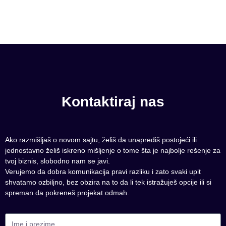
Kontaktiraj nas
Ako razmišljaš o novom sajtu, želiš da unaprediš postojeći ili
jednostavno želiš iskreno mišljenje o tome šta je najbolje rešenje za
tvoj biznis, slobodno nam se javi.
Verujemo da dobra komunikacija pravi razliku i zato svaki upit
shvatamo ozbiljno, bez obzira na to da li tek istražuješ opcije ili si
spreman da pokreneš projekat odmah.