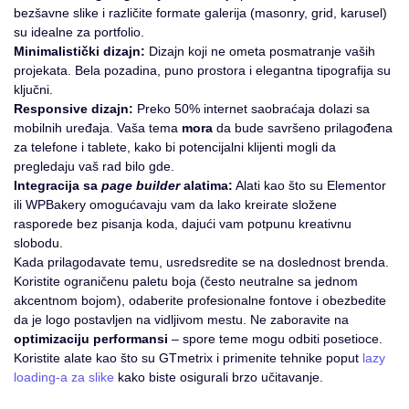
bezšavne slike i različite formate galerija (masonry, grid, karusel)
su idealne za portfolio.
Minimalistički dizajn:
Dizajn koji ne ometa posmatranje vaših
projekata. Bela pozadina, puno prostora i elegantna tipografija su
ključni.
Responsive dizajn:
Preko 50% internet saobraćaja dolazi sa
mobilnih uređaja. Vaša tema
mora
da bude savršeno prilagođena
za telefone i tablete, kako bi potencijalni klijenti mogli da
pregledaju vaš rad bilo gde.
Integracija sa
page builder
alatima:
Alati kao što su Elementor
ili WPBakery omogućavaju vam da lako kreirate složene
rasporede bez pisanja koda, dajući vam potpunu kreativnu
slobodu.
Kada prilagodavate temu, usredsredite se na doslednost brenda.
Koristite ograničenu paletu boja (često neutralne sa jednom
akcentnom bojom), odaberite profesionalne fontove i obezbedite
da je logo postavljen na vidljivom mestu. Ne zaboravite na
optimizaciju performansi
– spore teme mogu odbiti posetioce.
Koristite alate kao što su GTmetrix i primenite tehnike poput
lazy
loading-a za slike
kako biste osigurali brzo učitavanje.