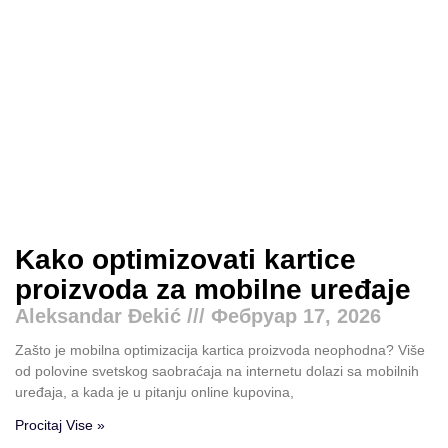
Kako optimizovati kartice
proizvoda za mobilne uređaje
Aleksandar Đekić
Фебруар 17, 2026
Zašto je mobilna optimizacija kartica proizvoda neophodna? Više
od polovine svetskog saobraćaja na internetu dolazi sa mobilnih
uređaja, a kada je u pitanju online kupovina,
Procitaj Vise »