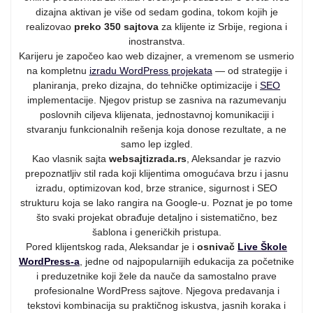
dizajna aktivan je više od sedam godina, tokom kojih je
realizovao
preko 350 sajtova
za klijente iz Srbije, regiona i
inostranstva.
Karijeru je započeo kao web dizajner, a vremenom se usmerio
na kompletnu
izradu WordPress projekata
— od strategije i
planiranja, preko dizajna, do tehničke optimizacije i
SEO
implementacije. Njegov pristup se zasniva na razumevanju
poslovnih ciljeva klijenata, jednostavnoj komunikaciji i
stvaranju funkcionalnih rešenja koja donose rezultate, a ne
samo lep izgled.
Kao vlasnik sajta
websajtizrada.rs
, Aleksandar je razvio
prepoznatljiv stil rada koji klijentima omogućava brzu i jasnu
izradu, optimizovan kod, brze stranice, sigurnost i SEO
strukturu koja se lako rangira na Google-u. Poznat je po tome
što svaki projekat obrađuje detaljno i sistematično, bez
šablona i generičkih pristupa.
Pored klijentskog rada, Aleksandar je i
osnivač
Live Škole
WordPress-a
, jedne od najpopularnijih edukacija za početnike
i preduzetnike koji žele da nauče da samostalno prave
profesionalne WordPress sajtove. Njegova predavanja i
tekstovi kombinacija su praktičnog iskustva, jasnih koraka i