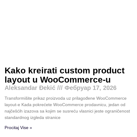
Kako kreirati custom product
layout u WooCommerce-u
Aleksandar Đekić
Фебруар 17, 2026
Transformišite prikaz proizvoda uz prilagođene WooCommerce
layout-e Kada pokrećete WooCommerce prodavnicu, jedan od
najčešćih izazova sa kojim se susreću vlasnici jeste ograničenost
standardnog izgleda stranice
Procitaj Vise »