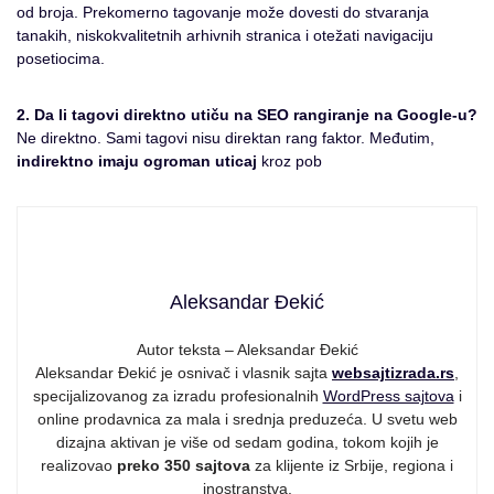
od broja. Prekomerno tagovanje može dovesti do stvaranja
tanakih, niskokvalitetnih arhivnih stranica i otežati navigaciju
posetiocima.
2. Da li tagovi direktno utiču na SEO rangiranje na Google-u?
Ne direktno. Sami tagovi nisu direktan rang faktor. Međutim,
indirektno imaju ogroman uticaj
kroz pob
Aleksandar Đekić
Autor teksta – Aleksandar Đekić
Aleksandar Đekić je osnivač i vlasnik sajta
websajtizrada.rs
,
specijalizovanog za izradu profesionalnih
WordPress sajtova
i
online prodavnica za mala i srednja preduzeća. U svetu web
dizajna aktivan je više od sedam godina, tokom kojih je
realizovao
preko 350 sajtova
za klijente iz Srbije, regiona i
inostranstva.