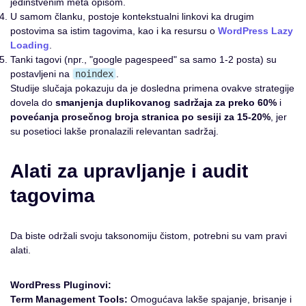
jedinstvenim meta opisom.
U samom članku, postoje kontekstualni linkovi ka drugim
postovima sa istim tagovima, kao i ka resursu o
WordPress Lazy
Loading
.
Tanki tagovi (npr., "google pagespeed" sa samo 1-2 posta) su
postavljeni na
noindex
.
Studije slučaja pokazuju da je dosledna primena ovakve strategije
dovela do
smanjenja duplikovanog sadržaja za preko 60%
i
povećanja prosečnog broja stranica po sesiji za 15-20%
, jer
su posetioci lakše pronalazili relevantan sadržaj.
Alati za upravljanje i audit
tagovima
Da biste održali svoju taksonomiju čistom, potrebni su vam pravi
alati.
WordPress Pluginovi:
Term Management Tools:
Omogućava lakše spajanje, brisanje i