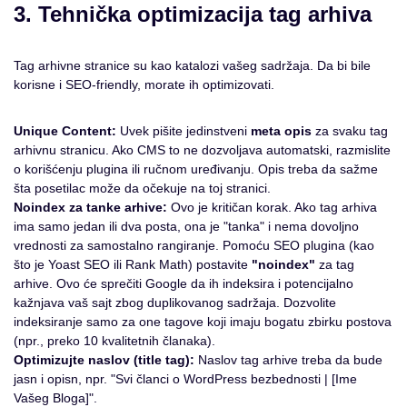
3. Tehnička optimizacija tag arhiva
Tag arhivne stranice su kao katalozi vašeg sadržaja. Da bi bile
korisne i SEO-friendly, morate ih optimizovati.
Unique Content:
Uvek pišite jedinstveni
meta opis
za svaku tag
arhivnu stranicu. Ako CMS to ne dozvoljava automatski, razmislite
o korišćenju plugina ili ručnom uređivanju. Opis treba da sažme
šta posetilac može da očekuje na toj stranici.
Noindex za tanke arhive:
Ovo je kritičan korak. Ako tag arhiva
ima samo jedan ili dva posta, ona je "tanka" i nema dovoljno
vrednosti za samostalno rangiranje. Pomoću SEO plugina (kao
što je Yoast SEO ili Rank Math) postavite
"noindex"
za tag
arhive. Ovo će sprečiti Google da ih indeksira i potencijalno
kažnjava vaš sajt zbog duplikovanog sadržaja. Dozvolite
indeksiranje samo za one tagove koji imaju bogatu zbirku postova
(npr., preko 10 kvalitetnih članaka).
Optimizujte naslov (title tag):
Naslov tag arhive treba da bude
jasn i opisn, npr. "Svi članci o WordPress bezbednosti | [Ime
Vašeg Bloga]".