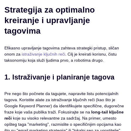
Strategija za optimalno
kreiranje i upravljanje
tagovima
Efikasno upravljanje tagovima zahteva strategki pristup, sličan
onom za
istraživanje ključnih reči
. Cilj je kreirati korisnu, čistu
taksonomiju koja služi ljudima prvo, a robotima drugo.
1. Istraživanje i planiranje tagova
Pre nego što počnete da tagujete, napravite listu potencijalnih
tagova. Koristite alate za istraživanje ključnih reči (kao što je
Google Keyword Planner) da identifikujete specifične, dugorečne
fraze koje vaša publika traži. Fokusirajte se na
long-tail ključne
reči
koje su visoko relevantne za sadržaj. Na primer, umesto
opšteg taga "marketing", razmislite o specifičnijim opcijama kao
što su "email marketing strategija" ili "lokalni seo za ugostitelje".