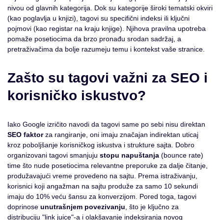
nivou od glavnih kategorija. Dok su kategorije široki tematski okviri
(kao poglavlja u knjizi), tagovi su specifični indeksi ili ključni
pojmovi (kao registar na kraju knjige). Njihova pravilna upotreba
pomaže posetiocima da brzo pronađu srodan sadržaj, a
pretraživačima da bolje razumeju temu i kontekst vaše stranice.
Zašto su tagovi važni za SEO i
korisničko iskustvo?
Iako Google izričito navodi da tagovi same po sebi nisu direktan
SEO faktor
za rangiranje, oni imaju značajan indirektan uticaj
kroz poboljšanje korisničkog iskustva i strukture sajta. Dobro
organizovani tagovi smanjuju
stopu napuštanja
(bounce rate)
time što nude posetiocima relevantne preporuke za dalje čitanje,
produžavajući vreme provedeno na sajtu. Prema istraživanju,
korisnici koji angažman na sajtu produže za samo 10 sekundi
imaju do 10% veću šansu za konverzijom. Pored toga, tagovi
doprinose
unutrašnjem povezivanju
, što je ključno za
distribuciju "link juice"-a i olakšavanje indeksiranja novog