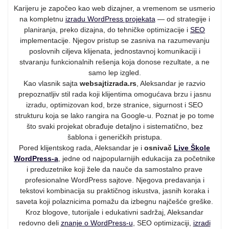
Karijeru je započeo kao web dizajner, a vremenom se usmerio
na kompletnu
izradu WordPress projekata
— od strategije i
planiranja, preko dizajna, do tehničke optimizacije i
SEO
implementacije. Njegov pristup se zasniva na razumevanju
poslovnih ciljeva klijenata, jednostavnoj komunikaciji i
stvaranju funkcionalnih rešenja koja donose rezultate, a ne
samo lep izgled.
Kao vlasnik sajta
websajtizrada.rs
, Aleksandar je razvio
prepoznatljiv stil rada koji klijentima omogućava brzu i jasnu
izradu, optimizovan kod, brze stranice, sigurnost i SEO
strukturu koja se lako rangira na Google-u. Poznat je po tome
što svaki projekat obrađuje detaljno i sistematično, bez
šablona i generičkih pristupa.
Pored klijentskog rada, Aleksandar je i
osnivač
Live Škole
WordPress-a
, jedne od najpopularnijih edukacija za početnike
i preduzetnike koji žele da nauče da samostalno prave
profesionalne WordPress sajtove. Njegova predavanja i
tekstovi kombinacija su praktičnog iskustva, jasnih koraka i
saveta koji polaznicima pomažu da izbegnu najčešće greške.
Kroz blogove, tutorijale i edukativni sadržaj, Aleksandar
redovno deli
znanje o WordPress-u
, SEO optimizaciji,
izradi