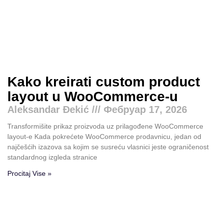
Kako kreirati custom product
layout u WooCommerce-u
Aleksandar Đekić
Фебруар 17, 2026
Transformišite prikaz proizvoda uz prilagođene WooCommerce
layout-e Kada pokrećete WooCommerce prodavnicu, jedan od
najčešćih izazova sa kojim se susreću vlasnici jeste ograničenost
standardnog izgleda stranice
Procitaj Vise »