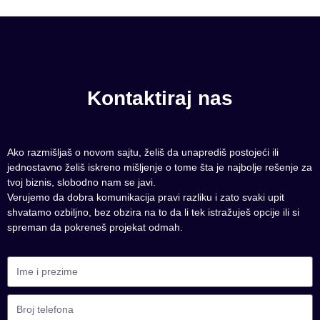
Kontaktiraj nas
Ako razmišljaš o novom sajtu, želiš da unaprediš postojeći ili
jednostavno želiš iskreno mišljenje o tome šta je najbolje rešenje za
tvoj biznis, slobodno nam se javi.
Verujemo da dobra komunikacija pravi razliku i zato svaki upit
shvatamo ozbiljno, bez obzira na to da li tek istražuješ opcije ili si
spreman da pokreneš projekat odmah.