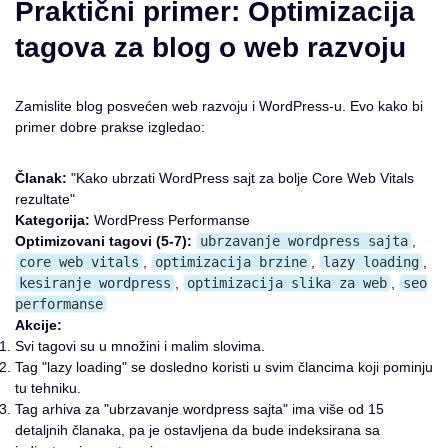
Praktični primer: Optimizacija
tagova za blog o web razvoju
Zamislite blog posvećen web razvoju i WordPress-u. Evo kako bi
primer dobre prakse izgledao:
Članak:
"Kako ubrzati WordPress sajt za bolje Core Web Vitals
rezultate"
Kategorija:
WordPress Performanse
Optimizovani tagovi (5-7):
ubrzavanje wordpress sajta
,
core web vitals
,
optimizacija brzine
,
lazy loading
,
kesiranje wordpress
,
optimizacija slika za web
,
seo
performanse
Akcije:
Svi tagovi su u množini i malim slovima.
Tag "lazy loading" se dosledno koristi u svim člancima koji pominju
tu tehniku.
Tag arhiva za "ubrzavanje wordpress sajta" ima više od 15
detaljnih članaka, pa je ostavljena da bude indeksirana sa