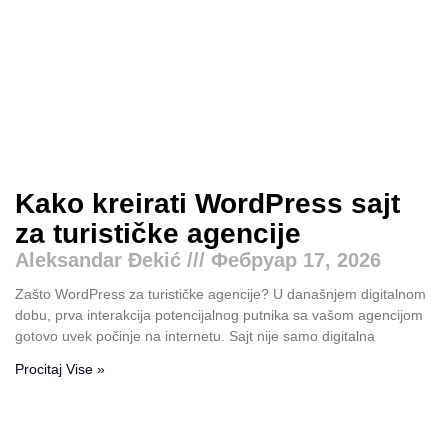
Kako kreirati WordPress sajt
za turističke agencije
Aleksandar Đekić
Фебруар 17, 2026
Zašto WordPress za turističke agencije? U današnjem digitalnom
dobu, prva interakcija potencijalnog putnika sa vašom agencijom
gotovo uvek počinje na internetu. Sajt nije samo digitalna
Procitaj Vise »