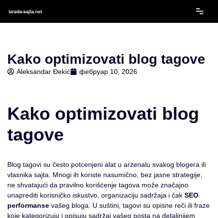
Скочи
на
садржај
Kako optimizovati blog tagove
Aleksandar Đekić
фебруар 10, 2026
Kako optimizovati blog
tagove
Blog tagovi su često potcenjeni alat u arzenalu svakog blogera ili
vlasnika sajta. Mnogi ih koriste nasumično, bez jasne strategije,
ne shvatajući da pravilno korišćenje tagova može značajno
unaprediti korisničko iskustvo, organizaciju sadržaja i čak
SEO
performanse
vašeg bloga. U suštini, tagovi su opisne reči ili fraze
koje kategorizuju i opisuju sadržaj vašeg posta na detaljnijem