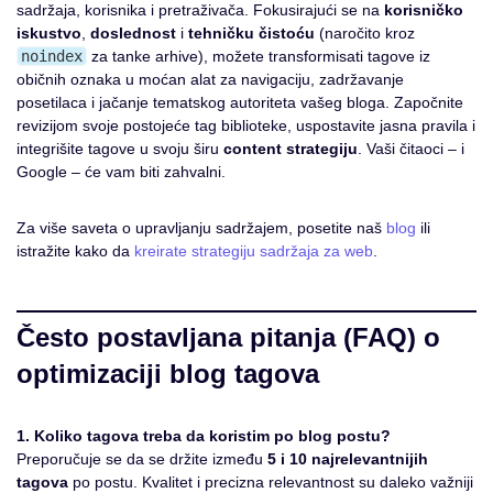
sadržaja, korisnika i pretraživača. Fokusirajući se na
korisničko
iskustvo
,
doslednost
i
tehničku čistoću
(naročito kroz
noindex
za tanke arhive), možete transformisati tagove iz
običnih oznaka u moćan alat za navigaciju, zadržavanje
posetilaca i jačanje tematskog autoriteta vašeg bloga. Započnite
revizijom svoje postojeće tag biblioteke, uspostavite jasna pravila i
integrišite tagove u svoju širu
content strategiju
. Vaši čitaoci – i
Google – će vam biti zahvalni.
Za više saveta o upravljanju sadržajem, posetite naš
blog
ili
istražite kako da
kreirate strategiju sadržaja za web
.
Često postavljana pitanja (FAQ) o
optimizaciji blog tagova
1. Koliko tagova treba da koristim po blog postu?
Preporučuje se da se držite između
5 i 10 najrelevantnijih
tagova
po postu. Kvalitet i precizna relevantnost su daleko važniji