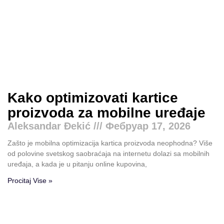
Kako optimizovati kartice
proizvoda za mobilne uređaje
Aleksandar Đekić
Фебруар 17, 2026
Zašto je mobilna optimizacija kartica proizvoda neophodna? Više
od polovine svetskog saobraćaja na internetu dolazi sa mobilnih
uređaja, a kada je u pitanju online kupovina,
Procitaj Vise »