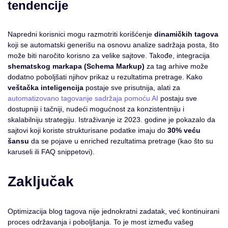
tendencije
Napredni korisnici mogu razmotriti korišćenje
dinamičkih tagova
koji se automatski generišu na osnovu analize sadržaja posta, što
može biti naročito korisno za velike sajtove. Takođe, integracija
shematskog markapa (Schema Markup)
za tag arhive može
dodatno poboljšati njihov prikaz u rezultatima pretrage. Kako
veštačka inteligencija
postaje sve prisutnija, alati za
automatizovano tagovanje sadržaja pomoću AI
postaju sve
dostupniji i tačniji, nudeći mogućnost za konzistentniju i
skalabilniju strategiju. Istraživanje iz 2023. godine je pokazalo da
sajtovi koji koriste strukturisane podatke imaju do
30% veću
šansu
da se pojave u enriched rezultatima pretrage (kao što su
karuseli ili FAQ snippetovi).
Zaključak
Optimizacija blog tagova nije jednokratni zadatak, već kontinuirani
proces održavanja i poboljšanja. To je most između vašeg