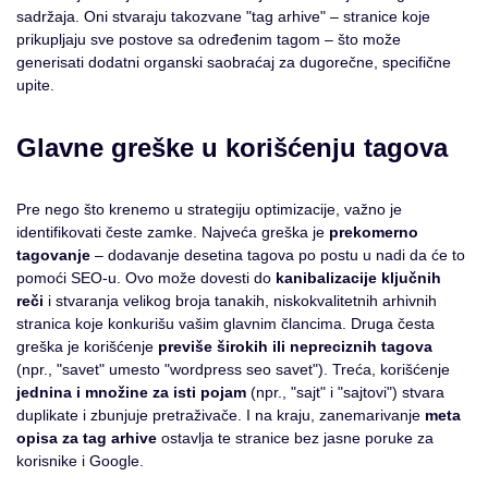
sadržaja. Oni stvaraju takozvane "tag arhive" – stranice koje
prikupljaju sve postove sa određenim tagom – što može
generisati dodatni organski saobraćaj za dugorečne, specifične
upite.
Glavne greške u korišćenju tagova
Pre nego što krenemo u strategiju optimizacije, važno je
identifikovati česte zamke. Najveća greška je
prekomerno
tagovanje
– dodavanje desetina tagova po postu u nadi da će to
pomoći SEO-u. Ovo može dovesti do
kanibalizacije ključnih
reči
i stvaranja velikog broja tanakih, niskokvalitetnih arhivnih
stranica koje konkurišu vašim glavnim člancima. Druga česta
greška je korišćenje
previše širokih ili nepreciznih tagova
(npr., "savet" umesto "wordpress seo savet"). Treća, korišćenje
jednina i množine za isti pojam
(npr., "sajt" i "sajtovi") stvara
duplikate i zbunjuje pretraživače. I na kraju, zanemarivanje
meta
opisa za tag arhive
ostavlja te stranice bez jasne poruke za
korisnike i Google.