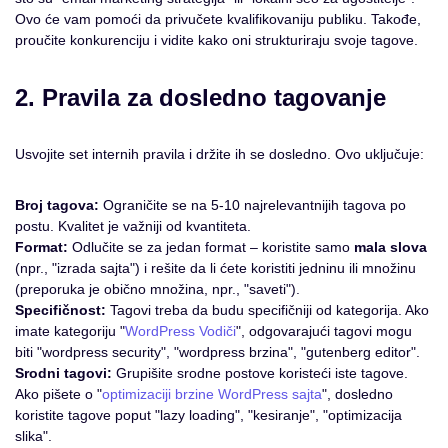
Ovo će vam pomoći da privučete kvalifikovaniju publiku. Takođe,
proučite konkurenciju i vidite kako oni strukturiraju svoje tagove.
2. Pravila za dosledno tagovanje
Usvojite set internih pravila i držite ih se dosledno. Ovo uključuje:
Broj tagova:
Ograničite se na 5-10 najrelevantnijih tagova po
postu. Kvalitet je važniji od kvantiteta.
Format:
Odlučite se za jedan format – koristite samo
mala slova
(npr., "izrada sajta") i rešite da li ćete koristiti jedninu ili množinu
(preporuka je obično množina, npr., "saveti").
Specifičnost:
Tagovi treba da budu specifičniji od kategorija. Ako
imate kategoriju "
WordPress Vodiči
", odgovarajući tagovi mogu
biti "wordpress security", "wordpress brzina", "gutenberg editor".
Srodni tagovi:
Grupišite srodne postove koristeći iste tagove.
Ako pišete o "
optimizaciji brzine WordPress sajta
", dosledno
koristite tagove poput "lazy loading", "kesiranje", "optimizacija
slika".