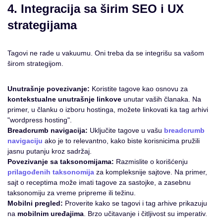
4. Integracija sa širim SEO i UX
strategijama
Tagovi ne rade u vakuumu. Oni treba da se integrišu sa vašom
širom strategijom.
Unutrašnje povezivanje:
Koristite tagove kao osnovu za
kontekstualne unutrašnje linkove
unutar vaših članaka. Na
primer, u članku o izboru hostinga, možete linkovati ka tag arhivi
"wordpress hosting".
Breadcrumb navigacija:
Uključite tagove u vašu
breadcrumb
navigaciju
ako je to relevantno, kako biste korisnicima pružili
jasnu putanju kroz sadržaj.
Povezivanje sa taksonomijama:
Razmislite o korišćenju
prilagođenih taksonomija
za kompleksnije sajtove. Na primer,
sajt o receptima može imati tagove za sastojke, a zasebnu
taksonomiju za vreme pripreme ili težinu.
Mobilni pregled:
Proverite kako se tagovi i tag arhive prikazuju
na
mobilnim uređajima
. Brzo učitavanje i čitljivost su imperativ.