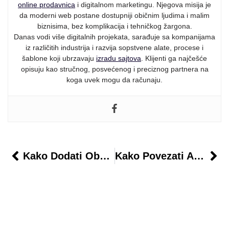
online prodavnica
i digitalnom marketingu. Njegova misija je
da moderni web postane dostupniji običnim ljudima i malim
biznisima, bez komplikacija i tehničkog žargona.
Danas vodi više digitalnih projekata, sarađuje sa kompanijama
iz različitih industrija i razvija sopstvene alate, procese i
šablone koji ubrzavaju
izradu sajtova
. Klijenti ga najčešće
opisuju kao stručnog, posvećenog i preciznog partnera na
koga uvek mogu da računaju.
Kako Dodati Obavezna Polja U Checkout
Kako Povezati AI Chatbot Sa CRM Sistemom