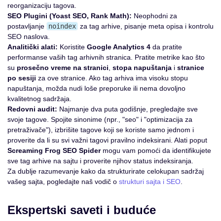
reorganizaciju tagova.
SEO Plugini (Yoast SEO, Rank Math):
Neophodni za
postavljanje
noindex
za tag arhive, pisanje meta opisa i kontrolu
SEO naslova.
Analitički alati:
Koristite
Google Analytics 4
da pratite
performanse vaših tag arhivnih stranica. Pratite metrike kao što
su
prosečno vreme na stranici
,
stopa napuštanja
i
stranice
po sesiji
za ove stranice. Ako tag arhiva ima visoku stopu
napuštanja, možda nudi loše preporuke ili nema dovoljno
kvalitetnog sadržaja.
Redovni audit:
Najmanje dva puta godišnje, pregledajte sve
svoje tagove. Spojite sinonime (npr., "seo" i "optimizacija za
pretraživače"), izbrišite tagove koji se koriste samo jednom i
proverite da li su svi važni tagovi pravilno indeksirani. Alati poput
Screaming Frog SEO Spider
mogu vam pomoći da identifikujete
sve tag arhive na sajtu i proverite njihov status indeksiranja.
Za dublje razumevanje kako da strukturirate celokupan sadržaj
vašeg sajta, pogledajte naš vodič o
strukturi sajta i SEO
.
Ekspertski saveti i buduće