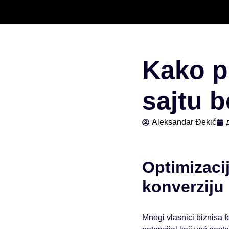
Скочи
на
садржај
Kako p
sajtu 
Aleksandar Đekić
Optimizaci
konverziju
Mnogi vlasnici biznisa 