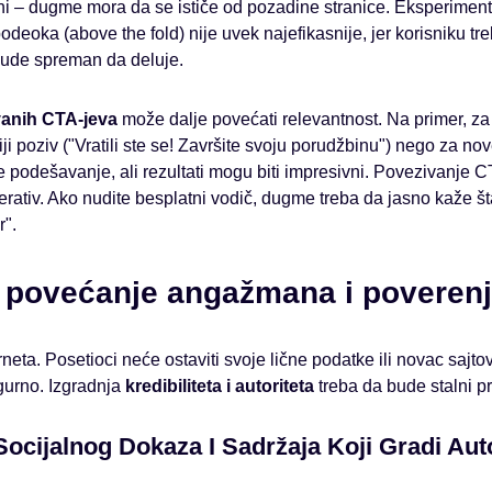
ni – dugme mora da se ističe od pozadine stranice. Eksperimenti
eoka (above the fold) nije uvek najefikasnije, jer korisniku t
bude spreman da deluje.
vanih CTA-jeva
može dalje povećati relevantnost. Na primer, z
ji poziv ("Vratili ste se! Završite svoju porudžbinu") nego za no
 podešavanje, ali rezultati mogu biti impresivni. Povezivanje 
erativ. Ako nudite besplatni vodič, dugme treba da jasno kaže šta
".
a povećanje angažmana i poveren
rneta. Posetioci neće ostaviti svoje lične podatke ili novac sajto
gurno. Izgradnja
kredibiliteta i autoriteta
treba da bude stalni p
ocijalnog Dokaza I Sadržaja Koji Gradi Auto