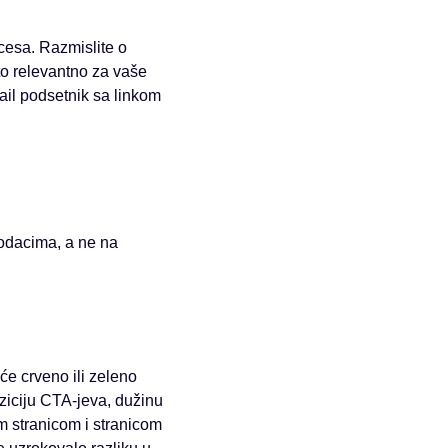
cesa. Razmislite o
o relevantno za vaše
ail podsetnik sa linkom
podacima, a ne na
će crveno ili zeleno
oziciju CTA-jeva, dužinu
m stranicom i stranicom