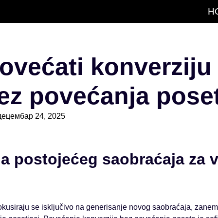
H
ovećati konverziju
bez povećanja pose
децембар 24, 2025
ja postojećeg saobraćaja za 
fokusiraju se isključivo na generisanje novog saobraćaja, zane