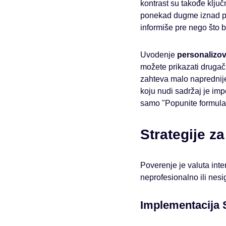
kontrast su takođe ključ
ponekad dugme iznad pod
informiše pre nego što 
Uvodenje
personalizo
možete prikazati drugači
zahteva malo naprednije
koju nudi sadržaj je imp
samo "Popunite formular
Strategije z
Poverenje je valuta inte
neprofesionalno ili nesi
Implementacija S