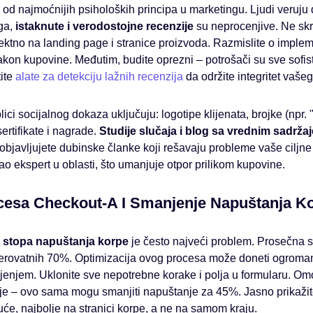
 od najmoćnijih psiholoških principa u marketingu. Ljudi veruju
ga,
istaknute i verodostojne recenzije
su neprocenjive. Ne skr
direktno na landing page i stranice proizvoda. Razmislite o imple
akon kupovine. Međutim, budite oprezni – potrošači su sve sofisti
tite
alate za detekciju lažnih recenzija
da održite integritet vašeg
lici socijalnog dokaza uključuju: logotipe klijenata, brojke (npr.
sertifikate i nagrade.
Studije slučaja i blog sa vrednim sadrža
objavljujete dubinske članke koji rešavaju probleme vaše ciljne 
kao ekspert u oblasti, što umanjuje otpor prilikom kupovine.
cesa Checkout-A I Smanjenje Napuštanja K
,
stopa napuštanja korpe
je često najveći problem. Prosečna 
 verovatnih 70%. Optimizacija ovog procesa može doneti ogroman 
jenjem. Uklonite sve nepotrebne korake i polja u formularu. O
je – ovo sama mogu smanjiti napuštanje za 45%. Jasno prikažit
uće, najbolje na stranici korpe, a ne na samom kraju.