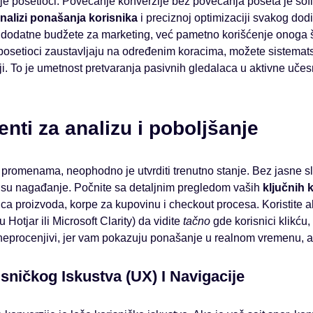
oje posetioci. Povećanje konverzije bez povećanja poseta je sofis
nalizi ponašanja korisnika
i preciznoj optimizaciji svakog do
 dodatne budžete za marketing, već pametno korišćenje onoga 
posetioci zaustavljaju na određenim koracima, možete sistematsk
iji. To je umetnost pretvaranja pasivnih gledalaca u aktivne učesn
enti za analizu i poboljšanje
 promenama, neophodno je utvrditi trenutno stanje. Bez jasne sl
e su nagađanje. Počnite sa detaljnim pregledom vaših
ključnih 
ca proizvoda, korpe za kupovinu i checkout procesa. Koristite a
 Hotjar ili Microsoft Clarity) da vidite
tačno
gde korisnici klikću,
 neprocenjivi, jer vam pokazuju ponašanje u realnom vremenu, 
sničkog Iskustva (UX) I Navigacije