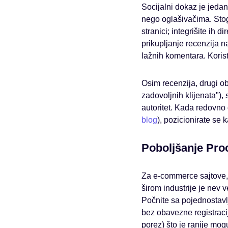
Socijalni dokaz je jedan
nego oglašivačima. Sto
stranici; integrišite ih 
prikupljanje recenzija n
lažnih komentara. Koris
Osim recenzija, drugi ob
zadovoljnih klijenata"), 
autoritet. Kada redovno 
blog
), pozicionirate se 
Poboljšanje Pro
Za e-commerce sajtove
širom industrije je nev
Počnite sa pojednostavl
bez obavezne registraci
porez) što je ranije mog