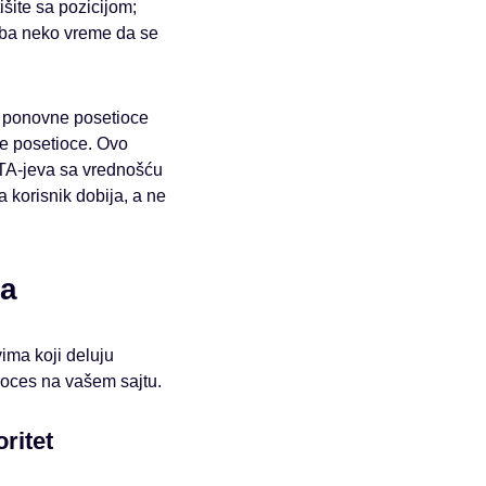
šite sa pozicijom;
reba neko vreme da se
a ponovne posetioce
ve posetioce. Ovo
CTA-jeva sa vrednošću
 korisnik dobija, a ne
ja
vima koji deluju
roces na vašem sajtu.
ritet