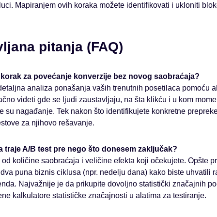
luci. Mapiranjem ovih koraka možete identifikovati i ukloniti blo
ljana pitanja (FAQ)
rvi korak za povećanje konverzije bez novog saobraćaja?
 detaljna analiza ponašanja vaših trenutnih posetilaca pomoću al
čno videti gde se ljudi zaustavljaju, na šta klikću i u kom mome
 su nagađanje. Tek nakon što identifikujete konkretne prepreke
testove za njihovo rešavanje.
a traje A/B test pre nego što donesem zaključak?
 od količine saobraćaja i veličine efekta koji očekujete. Opšte pr
dva puna biznis ciklusa (npr. nedelju dana) kako biste uhvatili 
nda. Najvažnije je da prikupite dovoljno statistički značajnih 
ne kalkulatore statističke značajnosti u alatima za testiranje.