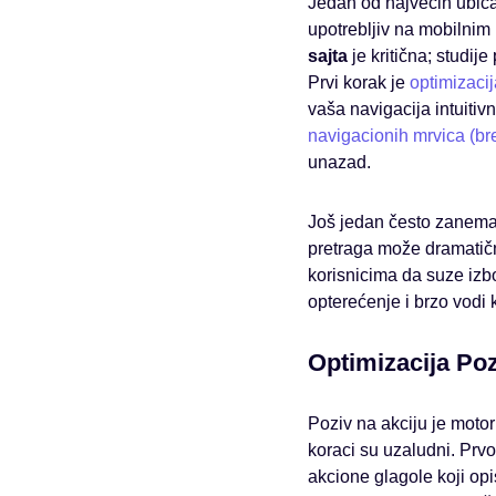
Jedan od najvećih ubica 
upotrebljiv na mobilnim 
sajta
je kritična; studi
Prvi korak je
optimizacij
vaša navigacija intuitiv
navigacionih mrvica (b
unazad.
Još jedan često zanema
pretraga može dramatičn
korisnicima da suze izbo
opterećenje i brzo vodi 
Optimizacija Poz
Poziv na akciju je motor
koraci su uzaludni. Prvo,
akcione glagole koji opis