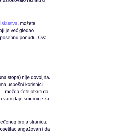
e uzrokovalo razliku u
 iskustva
, možete
oji je već gledao
li posebnu ponudu. Ova
a stopa) nije dovoljna.
ama uspešni korisnici
 – možda ćete otkriti da
to vam daje smernice za
ređenog broja stranica,
osetilac angažovan i da