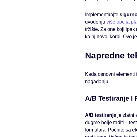
Implementirajte
sigurn
uvodenju
više opcija pl
tržište. Za one koji ipa
ka njihovoj korpi. Ovo je
Napredne teh
Kada osnovni elementi f
nagađanju.
A/B Testiranje I 
A/B testiranje
je zlatni
dugme bolje raditi – test
formulara. Počnite sa el