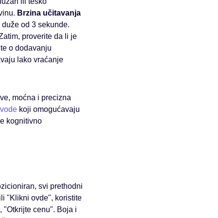
uzan ili teško
vinu.
Brzina učitavanja
va duže od 3 sekunde.
atim, proverite da li je
ite o dodavanju
vaju lako vraćanje
ve, moćna i precizna
zvode
koji omogućavaju
je kognitivno
zicioniran, svi prethodni
 "Klikni ovde", koristite
 "Otkrijte cenu". Boja i