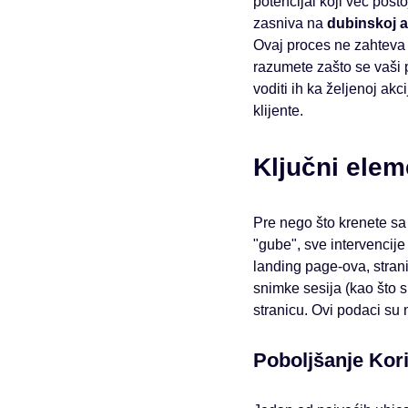
potencijal koji već post
zasniva na
dubinskoj a
Ovaj proces ne zahteva
razumete zašto se vaši 
voditi ih ka željenoj akc
klijente.
Ključni elem
Pre nego što krenete sa
"gube", sve intervencij
landing page-ova, strani
snimke sesija (kao što su
stranicu. Ovi podaci su
Poboljšanje Kori