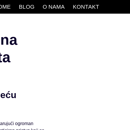
OME
BLOG
O NAMA
KONTAKT
 na
ta
veću
marujući ogroman