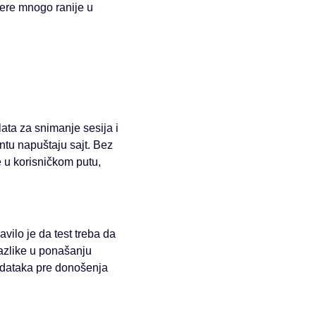
kere mnogo ranije u
ata za snimanje sesija i
ntu napuštaju sajt. Bez
 u korisničkom putu,
avilo je da test treba da
razlike u ponašanju
podataka pre donošenja