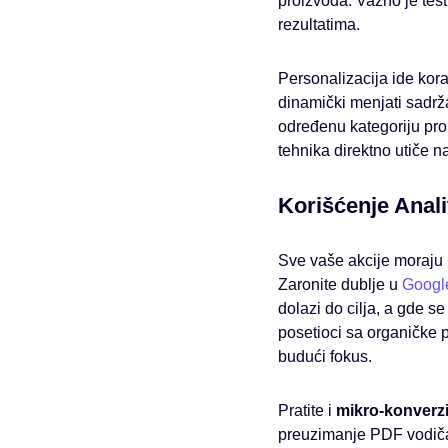
proizvoda. Važno je tes
rezultatima.
Personalizacija ide kora
dinamički menjati sadrža
određenu kategoriju pro
tehnika direktno utiče na
Korišćenje Anal
Sve vaše akcije moraju 
Zaronite dublje u
Google
dolazi do cilja, a gde s
posetioci sa organičke 
budući fokus.
Pratite i
mikro-konverzi
preuzimanje PDF vodiča,