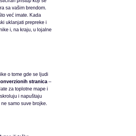
ticiran pristup koji se
dira sa vašim brendom.
što već imate. Kada
i uklanjati prepreke i
ike i, na kraju, u lojalne
ike o tome gde se ljudi
konverzionih stranica
–
late za toplotne mape i
 skroluju i napuštaju
a ne samo suve brojke.