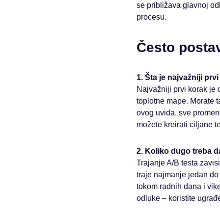
se približava glavnoj od
procesu.
Često postav
1. Šta je najvažniji p
Najvažniji prvi korak je
toplotne mape. Morate ta
ovog uvida, sve promene
možete kreirati ciljane 
2. Koliko dugo treba d
Trajanje A/B testa zavisi
traje najmanje jedan do 
tokom radnih dana i vike
odluke – koristite ugrađe