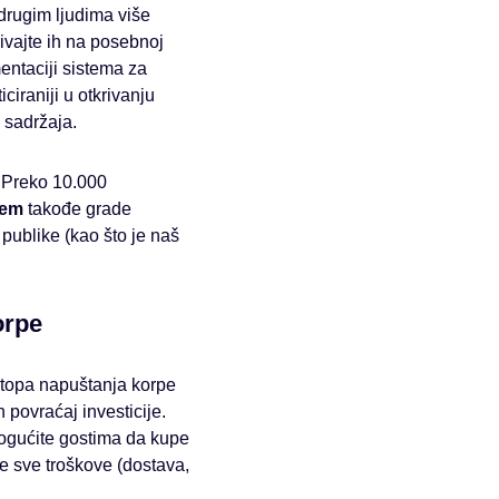
 drugim ljudima više
ivajte ih na posebnoj
mentaciji sistema za
ciraniji u otkrivanju
 sadržaja.
 "Preko 10.000
jem
takođe grade
publike (kao što je naš
orpe
stopa napuštanja korpe
povraćaj investicije.
mogućite gostima da kupe
e sve troškove (dostava,