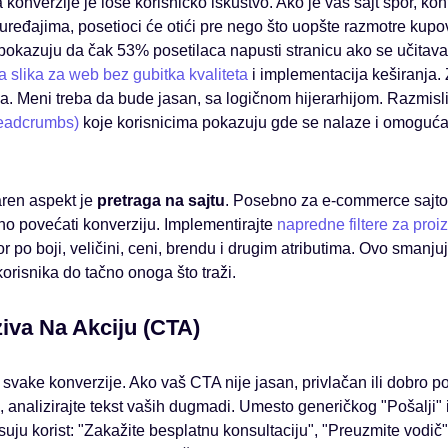
konverzije je loše korisničko iskustvo. Ako je vaš sajt spor, konf
uređajima, posetioci će otići pre nego što uopšte razmotre kupo
je pokazuju da čak 53% posetilaca napusti stranicu ako se učita
a slika za web bez gubitka kvaliteta
i implementacija keširanja. Z
na. Meni treba da bude jasan, sa logičnom hijerarhijom. Razmisl
readcrumbs)
koje korisnicima pokazuju gde se nalaze i omoguća
ren aspekt je
pretraga na sajtu
. Posebno za e-commerce sajto
o povećati konverziju. Implementirajte
napredne filtere za proi
r po boji, veličini, ceni, brendu i drugim atributima. Ovo smanju
korisnika do tačno onoga što traži.
iva Na Akciju (CTA)
 svake konverzije. Ako vaš CTA nije jasan, privlačan ili dobro po
 analizirajte tekst vaših dugmadi. Umesto generičkog "Pošalji" ili
uju korist: "Zakažite besplatnu konsultaciju", "Preuzmite vodič",