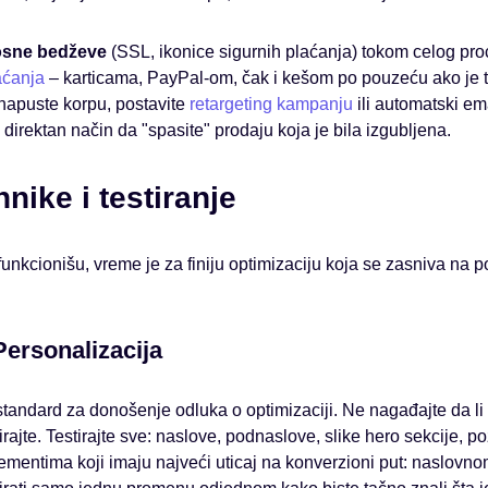
osne bedževe
(SSL, ikonice sigurnih plaćanja) tokom celog pro
aćanja
– karticama, PayPal-om, čak i kešom po pouzeću ako je t
k napuste korpu, postavite
retargeting kampanju
ili automatski em
 direktan način da "spasite" prodaju koja je bila izgubljena.
nike i testiranje
unkcionišu, vreme je za finiju optimizaciju koja se zasniva na 
Personalizacija
 standard za donošenje odluka o optimizaciji. Ne nagađajte da li 
irajte. Testirajte sve: naslove, podnaslove, slike hero sekcije, p
ementima koji imaju najveći uticaj na konverzioni put: naslovno