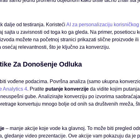
tirati samo jednu promenu odjednom kako biste tačno znali šta j
k dalje od testiranja. Koristeći
AI za personalizaciju korisničkog
j sajta u zavisnosti od toga ko ga gleda. Na primer, posetiocu k
izvoda možete na početnoj stranici prikazati slične proizvode i
 osećaj relevantnosti, što je ključno za konverziju.
itike Za Donošenje Odluka
biti vođene podacima. Površna analiza (samo ukupna konverzion
 Analytics 4
. Pratite
putanje konverzije
da vidite kojim putanj
e neuspešni gube. Analizirajte konverziju po izvorima saobraćaja
pretrage konvertuju mnogo bolje od onih sa društvenih mreža, š
je
– manje akcije koje vode ka glavnoj. To može biti pregled od
 gledanje video prezentacije. Ove akcije vam pokazuju da je p