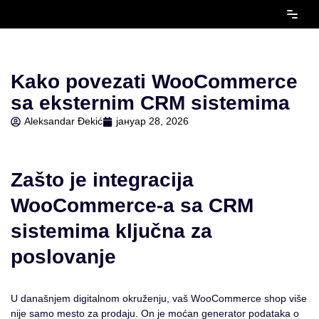
Скочи
на
садржај
Kako povezati WooCommerce
sa eksternim CRM sistemima
Aleksandar Đekić
јануар 28, 2026
Zašto je integracija
WooCommerce-a sa CRM
sistemima ključna za
poslovanje
U današnjem digitalnom okruženju, vaš WooCommerce shop više
nije samo mesto za prodaju. On je moćan generator podataka o