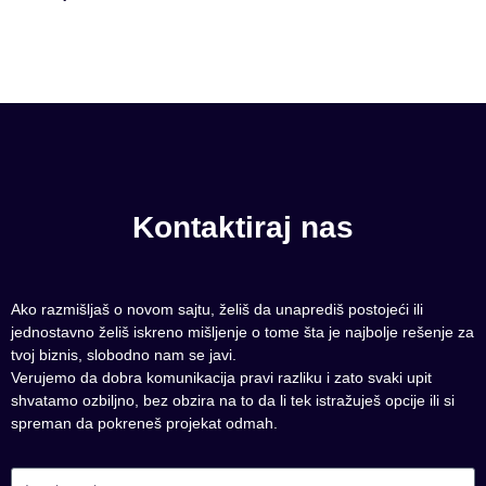
Kontaktiraj nas
Ako razmišljaš o novom sajtu, želiš da unaprediš postojeći ili
jednostavno želiš iskreno mišljenje o tome šta je najbolje rešenje za
tvoj biznis, slobodno nam se javi.
Verujemo da dobra komunikacija pravi razliku i zato svaki upit
shvatamo ozbiljno, bez obzira na to da li tek istražuješ opcije ili si
spreman da pokreneš projekat odmah.