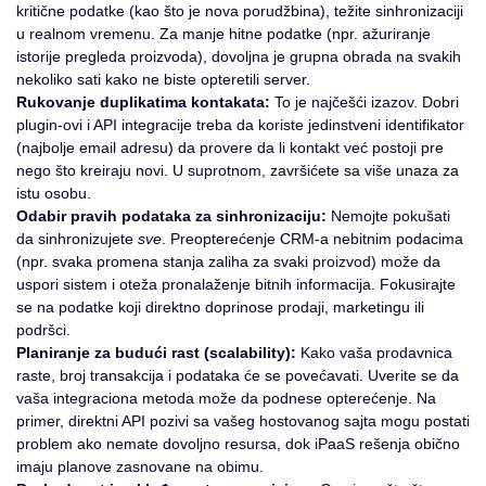
kritične podatke (kao što je nova porudžbina), težite sinhronizaciji
u realnom vremenu. Za manje hitne podatke (npr. ažuriranje
istorije pregleda proizvoda), dovoljna je grupna obrada na svakih
nekoliko sati kako ne biste opteretili server.
Rukovanje duplikatima kontakata:
To je najčešći izazov. Dobri
plugin-ovi i API integracije treba da koriste jedinstveni identifikator
(najbolje email adresu) da provere da li kontakt već postoji pre
nego što kreiraju novi. U suprotnom, završićete sa više unaza za
istu osobu.
Odabir pravih podataka za sinhronizaciju:
Nemojte pokušati
da sinhronizujete
sve
. Preopterećenje CRM-a nebitnim podacima
(npr. svaka promena stanja zaliha za svaki proizvod) može da
uspori sistem i oteža pronalaženje bitnih informacija. Fokusirajte
se na podatke koji direktno doprinose prodaji, marketingu ili
podršci.
Planiranje za budući rast (scalability):
Kako vaša prodavnica
raste, broj transakcija i podataka će se povećavati. Uverite se da
vaša integraciona metoda može da podnese opterećenje. Na
primer, direktni API pozivi sa vašeg hostovanog sajta mogu postati
problem ako nemate dovoljno resursa, dok iPaaS rešenja obično
imaju planove zasnovane na obimu.