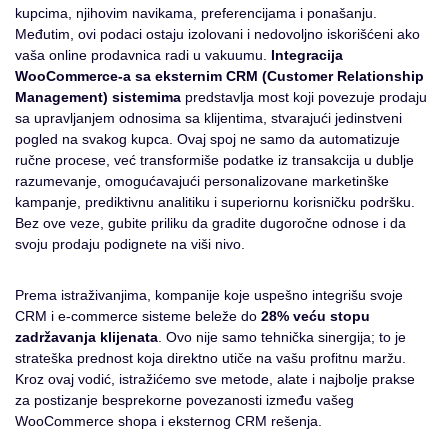
kupcima, njihovim navikama, preferencijama i ponašanju.
Međutim, ovi podaci ostaju izolovani i nedovoljno iskorišćeni ako
vaša online prodavnica radi u vakuumu.
Integracija
WooCommerce-a sa eksternim CRM (Customer Relationship
Management) sistemima
predstavlja most koji povezuje prodaju
sa upravljanjem odnosima sa klijentima, stvarajući jedinstveni
pogled na svakog kupca. Ovaj spoj ne samo da automatizuje
ručne procese, već transformiše podatke iz transakcija u dublje
razumevanje, omogućavajući personalizovane marketinške
kampanje, prediktivnu analitiku i superiornu korisničku podršku.
Bez ove veze, gubite priliku da gradite dugoročne odnose i da
svoju prodaju podignete na viši nivo.
Prema istraživanjima, kompanije koje uspešno integrišu svoje
CRM i e-commerce sisteme beleže do
28% veću stopu
zadržavanja klijenata
. Ovo nije samo tehnička sinergija; to je
strateška prednost koja direktno utiče na vašu profitnu maržu.
Kroz ovaj vodić, istražićemo sve metode, alate i najbolje prakse
za postizanje besprekorne povezanosti između vašeg
WooCommerce shopa i eksternog CRM rešenja.