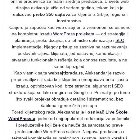
online prodavnica za mala i srednja preduzeća. U svetu web
dizajna aktivan je više od sedam godina, tokom kojih je
realizovao
preko 350 sajtova
za klijente iz Srbije, regiona i
inostranstva.
Karijeru je započeo kao web dizajner, a vremenom se usmerio
na kompletnu
izradu WordPress projekata
— od strategije i
planiranja, preko dizajna, do tehničke optimizacije i
SEO
implementacije. Njegov pristup se zasniva na razumevanju
poslovnih ciljeva klijenata, jednostavnoj komunikaciji i
stvaranju funkcionalnih rešenja koja donose rezultate, a ne
samo lep izgled.
Kao vlasnik sajta
websajtizrada.rs
, Aleksandar je razvio
prepoznatljiv stil rada koji klijentima omogućava brzu i jasnu
izradu, optimizovan kod, brze stranice, sigurnost i SEO
strukturu koja se lako rangira na Google-u. Poznat je po tome
što svaki projekat obrađuje detaljno i sistematično, bez
šablona i generičkih pristupa.
Pored klijentskog rada, Aleksandar je i
osnivač
Live Škole
WordPress-a
, jedne od najpopularnijih edukacija za početnike
i preduzetnike koji žele da nauče da samostalno prave
profesionalne WordPress sajtove. Njegova predavanja i
tekstovi kombinacija su praktičnog iskustva, jasnih koraka i