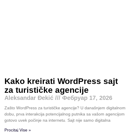
Kako kreirati WordPress sajt
za turističke agencije
Aleksandar Đekić
Фебруар 17, 2026
Zašto WordPress za turističke agencije? U današnjem digitalnom
dobu, prva interakcija potencijalnog putnika sa vašom agencijom
gotovo uvek počinje na internetu. Sajt nije samo digitalna
Procitaj Vise »