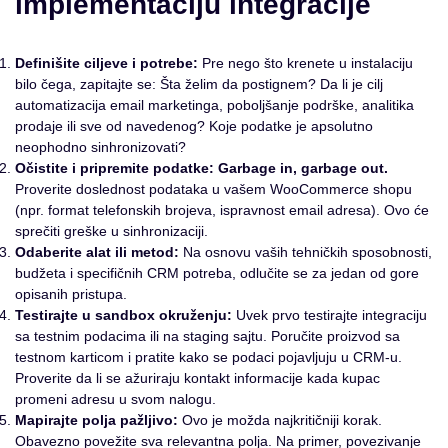
implementaciju integracije
Definišite ciljeve i potrebe:
Pre nego što krenete u instalaciju
bilo čega, zapitajte se: Šta želim da postignem? Da li je cilj
automatizacija email marketinga, poboljšanje podrške, analitika
prodaje ili sve od navedenog? Koje podatke je apsolutno
neophodno sinhronizovati?
Očistite i pripremite podatke:
Garbage in, garbage out.
Proverite doslednost podataka u vašem WooCommerce shopu
(npr. format telefonskih brojeva, ispravnost email adresa). Ovo će
sprečiti greške u sinhronizaciji.
Odaberite alat ili metod:
Na osnovu vaših tehničkih sposobnosti,
budžeta i specifičnih CRM potreba, odlučite se za jedan od gore
opisanih pristupa.
Testirajte u sandbox okruženju:
Uvek prvo testirajte integraciju
sa testnim podacima ili na staging sajtu. Poručite proizvod sa
testnom karticom i pratite kako se podaci pojavljuju u CRM-u.
Proverite da li se ažuriraju kontakt informacije kada kupac
promeni adresu u svom nalogu.
Mapirajte polja pažljivo:
Ovo je možda najkritičniji korak.
Obavezno povežite sva relevantna polja. Na primer, povezivanje