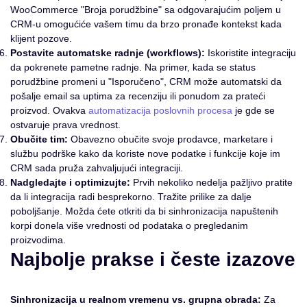
WooCommerce "Broja porudžbine" sa odgovarajućim poljem u
CRM-u omogućiće vašem timu da brzo pronađe kontekst kada
klijent pozove.
Postavite automatske radnje (workflows):
Iskoristite integraciju
da pokrenete pametne radnje. Na primer, kada se status
porudžbine promeni u "Isporučeno", CRM može automatski da
pošalje email sa uptima za recenziju ili ponudom za prateći
proizvod. Ovakva
automatizacija poslovnih procesa
je gde se
ostvaruje prava vrednost.
Obučite tim:
Obavezno obučite svoje prodavce, marketare i
službu podrške kako da koriste nove podatke i funkcije koje im
CRM sada pruža zahvaljujući integraciji.
Nadgledajte i optimizujte:
Prvih nekoliko nedelja pažljivo pratite
da li integracija radi besprekorno. Tražite prilike za dalje
poboljšanje. Možda ćete otkriti da bi sinhronizacija napuštenih
korpi donela više vrednosti od podataka o pregledanim
proizvodima.
Najbolje prakse i česte izazove
Sinhronizacija u realnom vremenu vs. grupna obrada:
Za