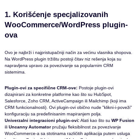
1. Korišćenje specjalizovanih
WooCommerce/WordPress plugin-
ova
Ovo je najbrži i najpristupačniji način za većinu vlasnika shopova.
Na WordPress plugin tržištu postoji čitav niz rešenja koja su
napravljena upravo za povezivanje sa popularnim CRM
sistemima.
Plugin-ovi za specifične CRM-ove:
Postoje plugin-ovi
dizajnirani za konkretne platforme kao što su HubSpot,
Salesforce, Zoho CRM, ActiveCampaign ili Mailchimp (koji ima
CRM funkcionalnosti). Ovi plugin-ovi obično nude "klikni-i-poveži"
konfiguraciju sa predefinisanim mapiranjem polja.
Univerzalni integracioni plugin-ovi:
Alati kao što su
WP Fusion
ili
Uncanny Automator
pružaju fleksibilnost za povezivanje
WooCommerce-a sa stotinama različitih aplikacija putem usluga