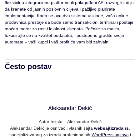
fleksibilnu integracionu platformu ili prilagođeni API razvoj, ključ je
da krenete od jasnih poslovnih ciljeva i pažljivo planirate
implementaciju. Kada se ova dva sistema usklade, vaša online
prodavnica prestaje da bude samo transakcioni terminal i postaje
moćan motor za rast i lojalnost klijenata. Počnite sa malim,
fokusirajte se na kvalitet podataka, i postepeno gradite svoje
automate – vaši kupci i vaš profit će vam biti zahvalni.
Često postav
Aleksandar Đekić
Autor teksta – Aleksandar Đekić
Aleksandar Đekić je osnivač i vlasnik sajta
websajtizrada.rs
,
specijalizovanog za izradu profesionalnih
WordPress sajtova
i