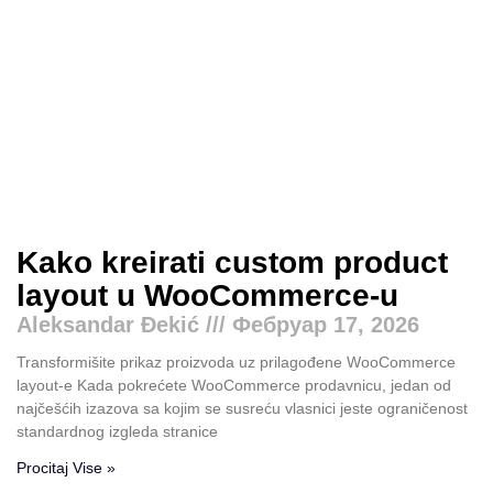
Kako kreirati custom product
layout u WooCommerce-u
Aleksandar Đekić
Фебруар 17, 2026
Transformišite prikaz proizvoda uz prilagođene WooCommerce
layout-e Kada pokrećete WooCommerce prodavnicu, jedan od
najčešćih izazova sa kojim se susreću vlasnici jeste ograničenost
standardnog izgleda stranice
Procitaj Vise »