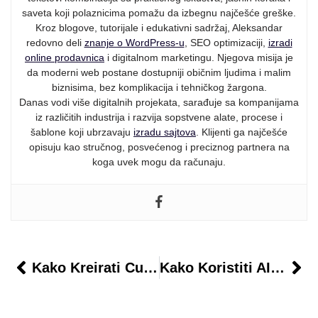
saveta koji polaznicima pomažu da izbegnu najčešće greške.
Kroz blogove, tutorijale i edukativni sadržaj, Aleksandar
redovno deli
znanje o WordPress-u
, SEO optimizaciji,
izradi
online prodavnica
i digitalnom marketingu. Njegova misija je
da moderni web postane dostupniji običnim ljudima i malim
biznisima, bez komplikacija i tehničkog žargona.
Danas vodi više digitalnih projekata, sarađuje sa kompanijama
iz različitih industrija i razvija sopstvene alate, procese i
šablone koji ubrzavaju
izradu sajtova
. Klijenti ga najčešće
opisuju kao stručnog, posvećenog i preciznog partnera na
koga uvek mogu da računaju.
Kako Kreirati Custom Footer U WordPressu
Kako Koristiti AI Za Brainstorming Tema