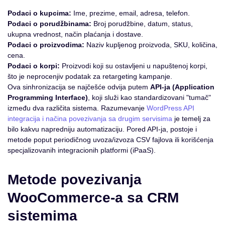
Podaci o kupcima:
Ime, prezime, email, adresa, telefon.
Podaci o porudžbinama:
Broj porudžbine, datum, status,
ukupna vrednost, način plaćanja i dostave.
Podaci o proizvodima:
Naziv kupljenog proizvoda, SKU, količina,
cena.
Podaci o korpi:
Proizvodi koji su ostavljeni u napuštenoj korpi,
što je neprocenjiv podatak za retargeting kampanje.
Ova sinhronizacija se najčešće odvija putem
API-ja (Application
Programming Interface)
, koji služi kao standardizovani "tumač"
između dva različita sistema. Razumevanje
WordPress API
integracija i načina povezivanja sa drugim servisima
je temelj za
bilo kakvu napredniju automatizaciju. Pored API-ja, postoje i
metode poput periodičnog uvoza/izvoza CSV fajlova ili korišćenja
specjalizovanih integracionih platformi (iPaaS).
Metode povezivanja
WooCommerce-a sa CRM
sistemima