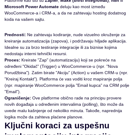
Platforme kao što su
Zapier
,
Make (bivši Integromat)
,
n8n
ili
Microsoft Power Automate
deluju kao most između
WooCommerce-a i CRM-a, a da ne zahtevaju hosting dodatnog
koda na vašem sajtu.
Prednosti:
Ne zahtevaju kodiranje, nude vizuelno okruženje za
kreiranje automatizacija (zapova), i podržavaju hiljade aplikacija.
Idealne su za brzo testiranje integracije ili za biznise kojima
nedostaju interni tehnički resursi.
Proces:
Kreirate "Zap" (automatizaciju) koji se pokreće na
određeni "Okidač" (Trigger) u WooCommerce-u (npr. "Nova
Porudžbina"). Zatim birate "Akciju" (Action) u vašem CRM-u (npr.
"Kreiraj Kontakt"). Platforma će vas voditi kroz mapiranje polja
(npr. mapiranje WooCommerce polja "Email kupca" na CRM polje
"Email").
Ograničenje:
Ove platforme obično rade na principu provere
novih događaja u određenim intervalima (polling), što može da
uvede malu kašnjenje od nekoliko minuta. Takođe, naprednija
logika može da zahteva plaćene planove.
Ključni koraci za uspešnu