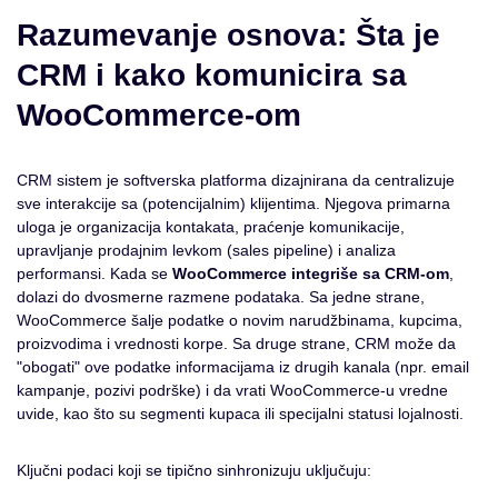
Razumevanje osnova: Šta je
CRM i kako komunicira sa
WooCommerce-om
CRM sistem je softverska platforma dizajnirana da centralizuje
sve interakcije sa (potencijalnim) klijentima. Njegova primarna
uloga je organizacija kontakata, praćenje komunikacije,
upravljanje prodajnim levkom (sales pipeline) i analiza
performansi. Kada se
WooCommerce integriše sa CRM-om
,
dolazi do dvosmerne razmene podataka. Sa jedne strane,
WooCommerce šalje podatke o novim narudžbinama, kupcima,
proizvodima i vrednosti korpe. Sa druge strane, CRM može da
"obogati" ove podatke informacijama iz drugih kanala (npr. email
kampanje, pozivi podrške) i da vrati WooCommerce-u vredne
uvide, kao što su segmenti kupaca ili specijalni statusi lojalnosti.
Ključni podaci koji se tipično sinhronizuju uključuju: