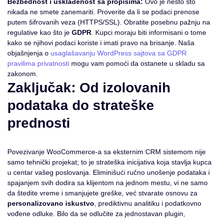
Bezbednost i usklađenost sa propisima:
Ovo je nešto što
nikada ne smete zanemariti. Proverite da li se podaci prenose
putem šifrovanih veza (HTTPS/SSL). Obratite posebnu pažnju na
regulative kao što je
GDPR
. Kupci moraju biti informisani o tome
kako se njihovi podaci koriste i imati pravo na brisanje. Naša
objašnjenja o
usaglašavanju WordPress sajtova sa GDPR
pravilima privatnosti
mogu vam pomoći da ostanete u skladu sa
zakonom.
Zaključak: Od izolovanih
podataka do strateške
prednosti
Povezivanje WooCommerce-a sa eksternim CRM sistemom nije
samo tehnički projekat; to je strateška inicijativa koja stavlja kupca
u centar vašeg poslovanja. Eliminišući ručno unošenje podataka i
spajanjem svih dodira sa klijentom na jednom mestu, vi ne samo
da štedite vreme i smanjujete greške, već stvarate osnovu za
personalizovano iskustvo
, prediktivnu analitiku i podatkovno
vođene odluke. Bilo da se odlučite za jednostavan plugin,