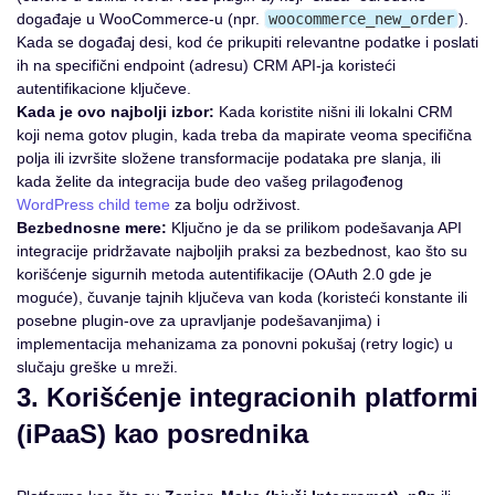
događaje u WooCommerce-u (npr.
woocommerce_new_order
).
Kada se događaj desi, kod će prikupiti relevantne podatke i poslati
ih na specifični endpoint (adresu) CRM API-ja koristeći
autentifikacione ključeve.
Kada je ovo najbolji izbor:
Kada koristite nišni ili lokalni CRM
koji nema gotov plugin, kada treba da mapirate veoma specifična
polja ili izvršite složene transformacije podataka pre slanja, ili
kada želite da integracija bude deo vašeg prilagođenog
WordPress child teme
za bolju održivost.
Bezbednosne mere:
Ključno je da se prilikom podešavanja API
integracije pridržavate najboljih praksi za bezbednost, kao što su
korišćenje sigurnih metoda autentifikacije (OAuth 2.0 gde je
moguće), čuvanje tajnih ključeva van koda (koristeći konstante ili
posebne plugin-ove za upravljanje podešavanjima) i
implementacija mehanizama za ponovni pokušaj (retry logic) u
slučaju greške u mreži.
3. Korišćenje integracionih platformi
(iPaaS) kao posrednika