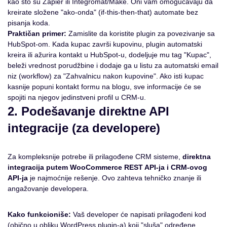
kao što su Zapier ili Integromat/Make. Oni vam omogućavaju da
kreirate složene "ako-onda" (if-this-then-that) automate bez
pisanja koda.
Praktičan primer:
Zamislite da koristite plugin za povezivanje sa
HubSpot-om. Kada kupac završi kupovinu, plugin automatski
kreira ili ažurira kontakt u HubSpot-u, dodeljuje mu tag "Kupac",
beleži vrednost porudžbine i dodaje ga u listu za automatski email
niz (workflow) za "Zahvalnicu nakon kupovine". Ako isti kupac
kasnije popuni kontakt formu na blogu, sve informacije će se
spojiti na njegov jedinstveni profil u CRM-u.
2. Podešavanje direktne API
integracije (za developere)
Za kompleksnije potrebe ili prilagođene CRM sisteme,
direktna
integracija putem WooCommerce REST API-ja i CRM-ovog
API-ja
je najmoćnije rešenje. Ovo zahteva tehničko znanje ili
angažovanje developera.
Kako funkcioniše:
Vaš developer će napisati prilagođeni kod
(obično u obliku WordPress plugin-a) koji "sluša" određene