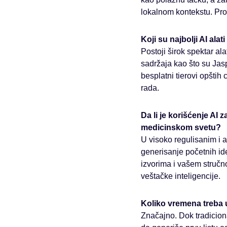
lokalnom kontekstu. Pro
Koji su najbolji AI ala
Postoji širok spektar al
sadržaja kao što su Jasp
besplatni tierovi opšti
rada.
Da li je korišćenje AI
medicinskom svetu?
U visoko regulisanim i 
generisanje početnih id
izvorima i vašem stručno
veštačke inteligencije.
Koliko vremena treba 
Značajno. Dok tradiciona