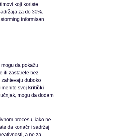
timovi koji koriste
 sadržaja za do 30%.
storming informisan
li mogu da pokažu
 ili zastarele bez
je zahtevaju duboko
rimenite svoj
kritički
 stručnjak, mogu da dodam
tivnom procesu, iako ne
ate da konačni sadržaj
reativnosti, a ne za