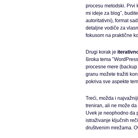
procesu metodski. Prvi 
mi ideje za blog", budite 
autoritativni), format sa
detaljne vodiče za vlas
fokusom na praktične k
Drugi korak je
iterativn
široka tema "WordPress
procesne mere (backup s
granu možete tražiti ko
pokriva sve aspekte tem
Treći, možda i najvažnij
treniran, ali ne može da
Uvek je neophodno da pro
istraživanje ključnih reč
društvenim mrežama. Ova