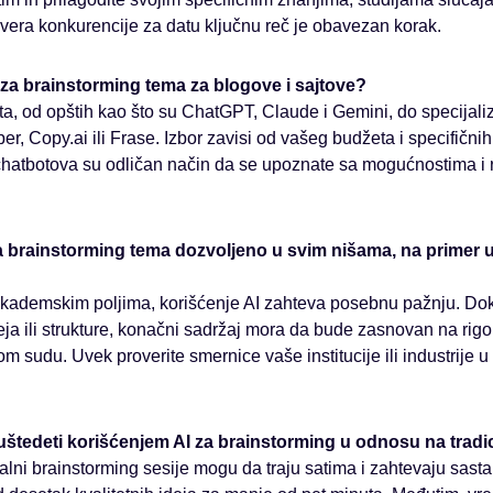
vera konkurencije za datu ključnu reč je obavezan korak.
ti za brainstorming tema za blogove i sajtove?
ata, od opštih kao što su ChatGPT, Claude i Gemini, do specijal
er, Copy.ai ili Frase. Izbor zavisi od vašeg budžeta i specifični
h chatbotova su odličan način da se upoznate sa mogućnostima i 
 za brainstorming tema dozvoljeno u svim nišama, na primer
akademskim poljima, korišćenje AI zahteva posebnu pažnju. Dok 
eja ili strukture, konačni sadržaj mora da bude zasnovan na rig
m sudu. Uvek proverite smernice vaše institucije ili industrije 
uštedeti korišćenjem AI za brainstorming u odnosu na trad
lni brainstorming sesije mogu da traju satima i zahtevaju sasta