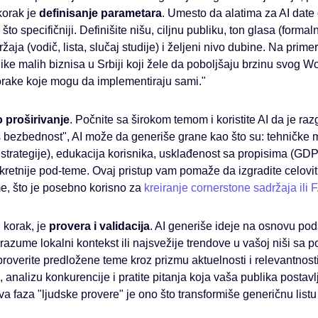
korak je
definisanje parametara
. Umesto da alatima za AI dat
što specifičniji. Definišite nišu, ciljnu publiku, ton glasa (formalni
držaja (vodič, lista, slučaj studije) i željeni nivo dubine. Na prime
nike malih biznisa u Srbiji koji žele da poboljšaju brzinu svog
orake koje mogu da implementiraju sami."
o proširivanje
. Počnite sa širokom temom i koristite AI da je ra
 bezbednost", AI može da generiše grane kao što su: tehničke 
trategije), edukacija korisnika, usklađenost sa propisima (GD
nkretnije pod-teme. Ovaj pristup vam pomaže da izgradite celovi
e, što je posebno korisno za
kreiranje cornerstone sadržaja ili 
i korak, je
provera i validacija
. AI generiše ideje na osnovu pod
 razume lokalni kontekst ili najsvežije trendove u vašoj niši sa
verite predložene teme kroz prizmu aktuelnosti i relevantnosti.
i, analizu konkurencije i pratite pitanja koja vaša publika postavl
 faza "ljudske provere" je ono što transformiše generičnu listu