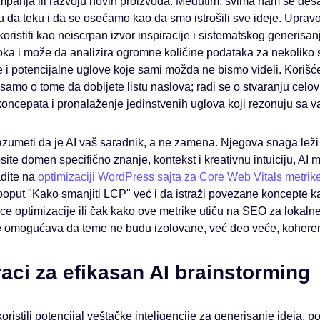
mpanja ili razvoju novih proizvoda. Međutim, svima nam se deš
u da teku i da se osećamo kao da smo istrošili sve ideje. Uprav
oristiti kao neiscrpan izvor inspiracije i sistematskog generisan
loka i može da analizira ogromne količine podataka za nekoliko
e i potencijalne uglove koje sami možda ne bismo videli. Korišć
samo o tome da dobijete listu naslova; radi se o stvaranju celov
 koncepata i pronalaženje jedinstvenih uglova koji rezonuju sa 
azumeti da je AI vaš saradnik, a ne zamena. Njegova snaga leži u
site domen specifično znanje, kontekst i kreativnu intuiciju, AI 
adite na
optimizaciji WordPress sajta za Core Web Vitals metrik
oput "Kako smanjiti LCP" već i da istraži povezane koncepte kao
optimizacije ili čak kako ove metrike utiču na SEO za lokaln
e
omogućava da teme ne budu izolovane, već deo veće, koherent
raci za efikasan AI brainstorming
istili potencijal veštačke inteligencije za generisanje ideja, pot