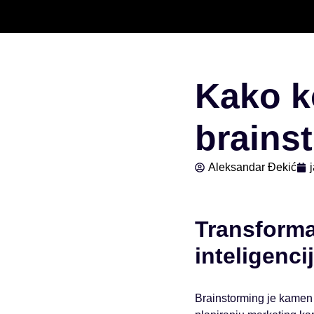
Скочи
на
садржај
Kako ko
brains
Aleksandar Đekić
Transforma
inteligenci
Brainstorming je kamen t