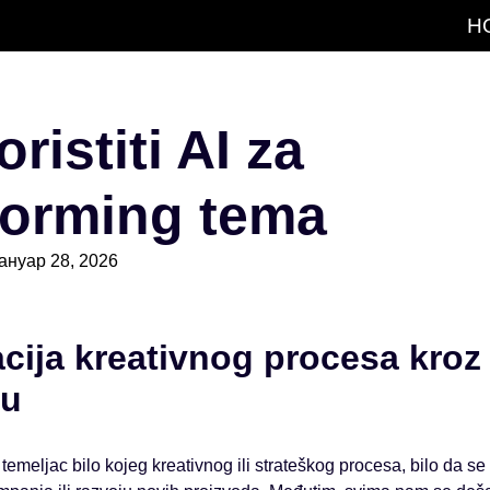
H
ristiti AI za
torming tema
јануар 28, 2026
cija kreativnog procesa kroz
ju
emeljac bilo kojeg kreativnog ili strateškog procesa, bilo da se