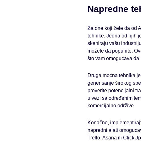
Napredne teh
Za one koji žele da od 
tehnike. Jedna od njih j
skeniraju vašu industrij
možete da popunite. Ov
što vam omogućava da bu
Druga moćna tehnika j
generisanje širokog spek
proverite potencijalni t
u vezi sa određenim t
komercijalno održive.
Konačno, implementirajt
napredni alati omogućav
Trello, Asana ili ClickU