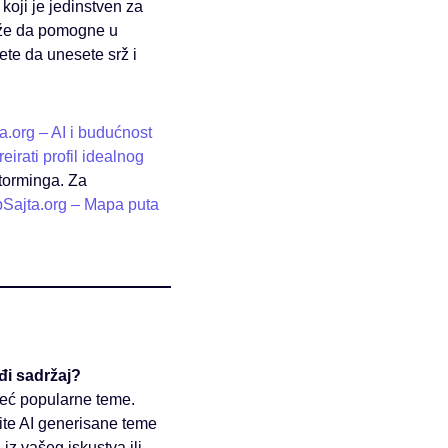
koji je jedinstven za
ože da pomogne u
ete da unesete srž i
.org – AI i budućnost
irati profil idealnog
storminga. Za
Sajta.org – Mapa puta
đi sadržaj?
već popularne teme.
tite AI generisane teme
iz vašeg iskustva ili