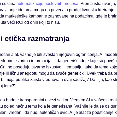
je suština
automatizacije poslovnih procesa
. Prema istraživanju, 
upravljanje idejama mogu da povećaju produktivnost u kreiranju
 da marketinške kampanje zasnovane na podacima, gde je brain
uta veći ROI od onih koji to nisu.
i etička razmatranja
moćan alat, važno je biti svestan njegovih ograničenja. AI mode
enim izvorima informacija ili da generišu ideje koje su površne
Oni ne poseduju stvarno iskustvo ili empatiju, tako da teme ko
 ili ličnu anegdotu mogu da zvuče generički. Uvek treba da p
li bi moja publika zaista vrednovala ovaj sadržaj? Da li ja, kao
oj temi?"
o da budete transparentni u vezi sa korišćenjem AI u vašem krea
ku pojedinačnu temu koja je generisana. Važnije je da se osigur
alan, vredan i da nudi autentičan uvid. AI je alat za podsticanje k