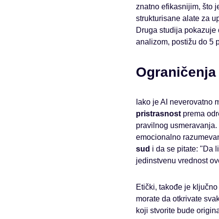
znatno efikasnijim, što 
strukturisane alate za 
Druga studija pokazuje
analizom, postižu do 5 p
Ograničenja 
Iako je AI neverovatno 
pristrasnost
prema određ
pravilnog usmeravanja. 
emocionalno razumevanje
sud
i da se pitate: "Da 
jedinstvenu vrednost ov
Etički, takođe je ključn
morate da otkrivate sva
koji stvorite bude origin