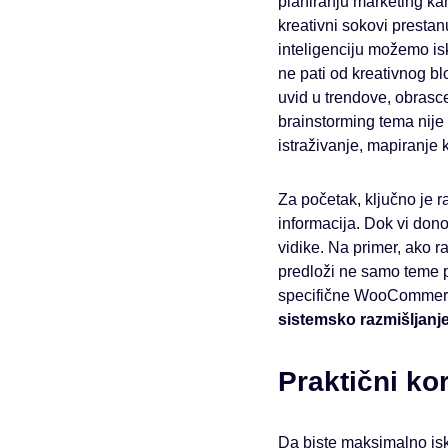
planiranju marketing ka
kreativni sokovi prestan
inteligenciju možemo isk
ne pati od kreativnog b
uvid u trendove, obrasc
brainstorming tema nije 
istraživanje, mapiranje
Za početak, ključno je r
informacija. Dok vi dono
vidike. Na primer, ako r
predloži ne samo teme p
specifične WooCommerce 
sistemsko razmišljanj
Praktični ko
Da biste maksimalno iskor