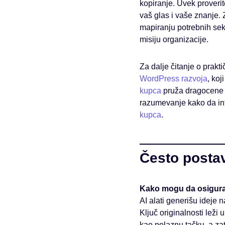
kopiranje. Uvek proverit
vaš glas i vaše znanje. 
mapiranju potrebnih sekc
misiju organizacije.
Za dalje čitanje o prakt
WordPress razvoja
, koj
kupca
pruža dragocene u
razumevanje kako da inte
kupca
.
Često postav
Kako mogu da osiguram
AI alati generišu ideje
Ključ originalnosti leži
kao polaznu tačku, a zat