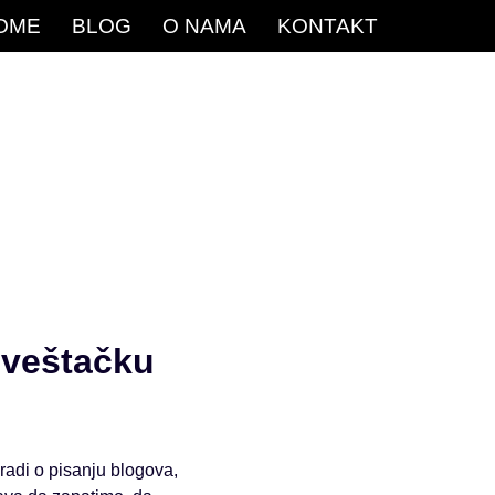
OME
BLOG
O NAMA
KONTAKT
 veštačku
 radi o pisanju blogova,