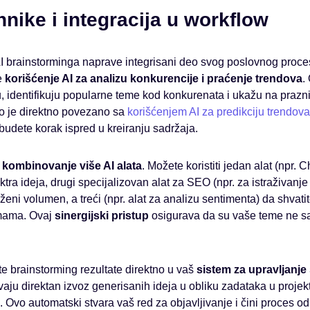
nike i integracija u workflow
AI brainstorminga naprave integrisani deo svog poslovnog proce
e
korišćenje AI za analizu konkurencije i praćenje trendova
.
u, identifikuju popularne teme kod konkurenata i ukažu na prazn
o je direktno povezano sa
korišćenjem AI za predikciju trendova
dete korak ispred u kreiranju sadržaja.
e
kombinovanje više AI alata
. Možete koristiti jedan alat (npr. 
tra ideja, drugi specijalizovan alat za SEO (npr. za istraživanje 
raženi volumen, a treći (npr. alat za analizu sentimenta) da shvat
emama. Ovaj
sinergijski pristup
osigurava da su vaše teme ne sa
e brainstorming rezultate direktno u vaš
sistem za upravljanje
aju direktan izvoz generisanih ideja u obliku zadataka u projek
p. Ovo automatski stvara vaš red za objavljivanje i čini proces od