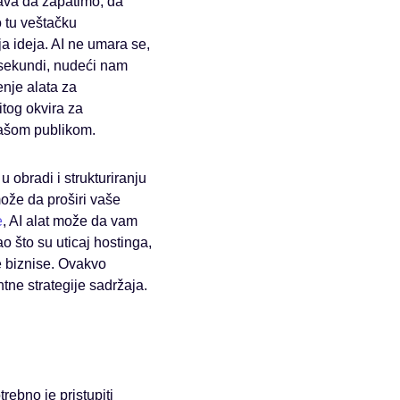
ava da zapatimo, da
o tu veštačku
ja ideja. AI ne umara se,
 sekundi, nudeći nam
enje alata za
itog okvira za
vašom publikom.
 obradi i strukturiranju
može da proširi vaše
e
, AI alat može da vam
 što su uticaj hostinga,
e biznise. Ovakvo
ne strategije sadržaja.
rebno je pristupiti