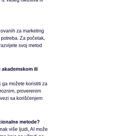
izovanih za marketing
h potreba. Za početak,
razvijete svoj metod
 u akademskom ili
ga možete koristiti za
oroznim, proverenim
u vezi sa korišćenjem
icionalne metode?
nak više ljudi, AI može