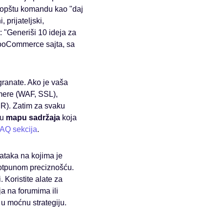
e opštu komandu kao "daj
, prijateljski,
r: "Generiši 10 ideja za
 WooCommerce sajta, sa
zgranate. Ako je vaša
mere (WAF, SSL),
PR). Zatim za svaku
tu
mapu sadržaja
koja
FAQ sekcija
.
ataka na kojima je
 potpunom preciznošću.
 Koristite alate za
ja na forumima ili
 u moćnu strategiju.