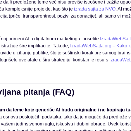
e da li predložene teme već nisu previše istrošene i tražite ugao 
Za kompleksnije projekte, kao što je
izrada sajta za NVO
, AI m
ija (priče, transparentnost, pozivi za donacije), ali samo vi mož
ičnoj primeni AI u digitalnom marketingu, posetite
IzradaWebSajta
i istražuje šire implikacije. Takođe,
IzradaWebSajta.org – Kako kre
vide u ciljanje publike, što je suštinski korak pre samog brain
grišete ove alate u širu strategiju, koristan je resurs
IzradaWeb
ljana pitanja (FAQ)
 da teme koje generiše AI budu originalne i ne kopiraju tu
 na osnovu postojećih podataka, tako da je moguće da predlože 
 u vašem jedinstvenom uglu, iskustvu i dubini obrade. Uvek koris
im ih prilagodite svojim specifičnim znanjima, studijama slučaja 