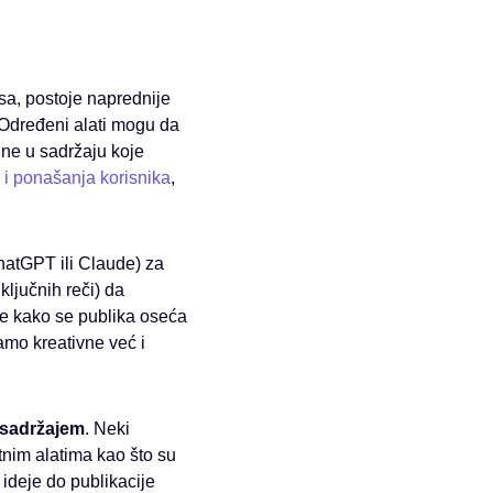
sa, postoje naprednije
 Određeni alati mogu da
ine u sadržaju koje
 i ponašanja korisnika
,
ChatGPT ili Claude) za
ključnih reči) da
ite kako se publika oseća
mo kreativne već i
 sadržajem
. Neki
tnim alatima kao što su
 ideje do publikacije