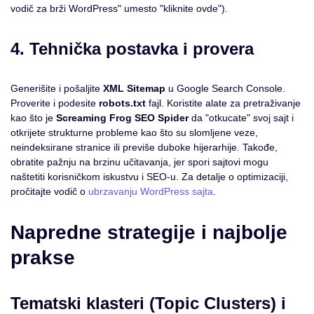
vodič za brži WordPress" umesto "kliknite ovde").
4. Tehnička postavka i provera
Generišite i pošaljite
XML Sitemap
u Google Search Console.
Proverite i podesite
robots.txt
fajl. Koristite alate za pretraživanje
kao što je
Screaming Frog SEO Spider
da "otkucate" svoj sajt i
otkrijete strukturne probleme kao što su slomljene veze,
neindeksirane stranice ili previše duboke hijerarhije. Takođe,
obratite pažnju na brzinu učitavanja, jer spori sajtovi mogu
naštetiti korisničkom iskustvu i SEO-u. Za detalje o optimizaciji,
pročitajte vodič o
ubrzavanju WordPress sajta
.
Napredne strategije i najbolje
prakse
Tematski klasteri (Topic Clusters) i