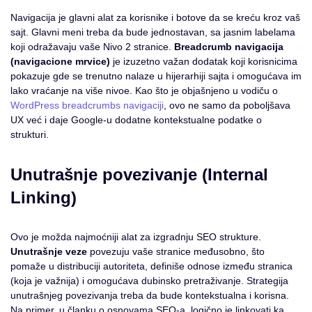
Navigacija je glavni alat za korisnike i botove da se kreću kroz vaš
sajt. Glavni meni treba da bude jednostavan, sa jasnim labelama
koji odražavaju vaše Nivo 2 stranice.
Breadcrumb navigacija
(navigacione mrvice)
je izuzetno važan dodatak koji korisnicima
pokazuje gde se trenutno nalaze u hijerarhiji sajta i omogućava im
lako vraćanje na više nivoe. Kao što je objašnjeno u vodiču o
WordPress breadcrumbs navigaciji
, ovo ne samo da poboljšava
UX već i daje Google-u dodatne kontekstualne podatke o
strukturi.
Unutrašnje povezivanje (Internal
Linking)
Ovo je možda najmoćniji alat za izgradnju SEO strukture.
Unutrašnje veze
povezuju vaše stranice međusobno, što
pomaže u distribuciji autoriteta, definiše odnose između stranica
(koja je važnija) i omogućava dubinsko pretraživanje. Strategija
unutrašnjeg povezivanja treba da bude kontekstualna i korisna.
Na primer, u članku o osnovama SEO-a, logično je linkovati ka