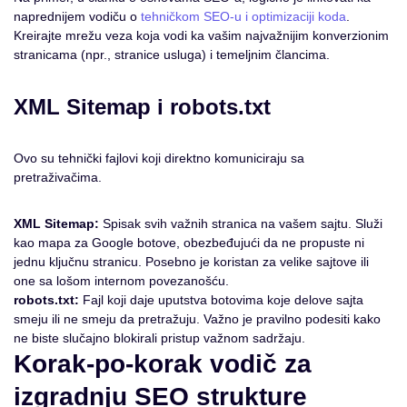
naprednijem vodiču o
tehničkom SEO-u i optimizaciji koda
.
Kreirajte mrežu veza koja vodi ka vašim najvažnijim konverzionim
stranicama (npr., stranice usluga) i temeljnim člancima.
XML Sitemap i robots.txt
Ovo su tehnički fajlovi koji direktno komuniciraju sa
pretraživačima.
XML Sitemap:
Spisak svih važnih stranica na vašem sajtu. Služi
kao mapa za Google botove, obezbeđujući da ne propuste ni
jednu ključnu stranicu. Posebno je koristan za velike sajtove ili
one sa lošom internom povezanošću.
robots.txt:
Fajl koji daje uputstva botovima koje delove sajta
smeju ili ne smeju da pretražuju. Važno je pravilno podesiti kako
ne biste slučajno blokirali pristup važnom sadržaju.
Korak-po-korak vodič za
izgradnju SEO strukture