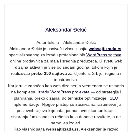
Aleksandar Đekić
Autor teksta – Aleksandar Đekić
Aleksandar Đekić je osnivač i vlasnik sajta
websajtizrada.rs
,
specijalizovanog za izradu profesionalnih
WordPress sajtova
i
online prodavnica za mala i srednja preduzeća. U svetu web
dizajna aktivan je više od sedam godina, tokom kojih je
realizovao
preko 350 sajtova
za klijente iz Srbije, regiona i
inostranstva.
Karijeru je započeo kao web dizajner, a vremenom se usmerio
na kompletnu
izradu WordPress projekata
— od strategije i
planiranja, preko dizajna, do tehničke optimizacije i
SEO
implementacije. Njegov pristup se zasniva na razumevanju
poslovnih ciljeva klijenata, jednostavnoj komunikaciji i
stvaranju funkcionalnih rešenja koja donose rezultate, a ne
samo lep izgled.
Kao vlasnik sajta
websajtizrada.rs
, Aleksandar je razvio