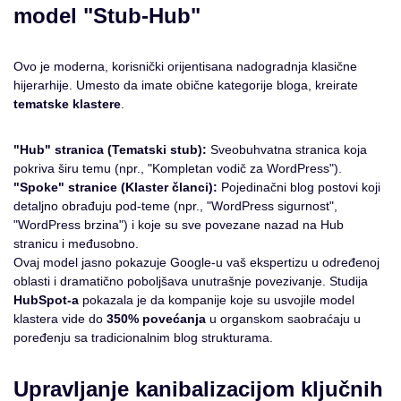
model "Stub-Hub"
Ovo je moderna, korisnički orijentisana nadogradnja klasične
hijerarhije. Umesto da imate obične kategorije bloga, kreirate
tematske klastere
.
"Hub" stranica (Tematski stub):
Sveobuhvatna stranica koja
pokriva širu temu (npr., "Kompletan vodič za WordPress").
"Spoke" stranice (Klaster članci):
Pojedinačni blog postovi koji
detaljno obrađuju pod-teme (npr., "WordPress sigurnost",
"WordPress brzina") i koje su sve povezane nazad na Hub
stranicu i međusobno.
Ovaj model jasno pokazuje Google-u vaš ekspertizu u određenoj
oblasti i dramatično poboljšava unutrašnje povezivanje. Studija
HubSpot-a
pokazala je da kompanije koje su usvojile model
klastera vide do
350% povećanja
u organskom saobraćaju u
poređenju sa tradicionalnim blog strukturama.
Upravljanje kanibalizacijom ključnih