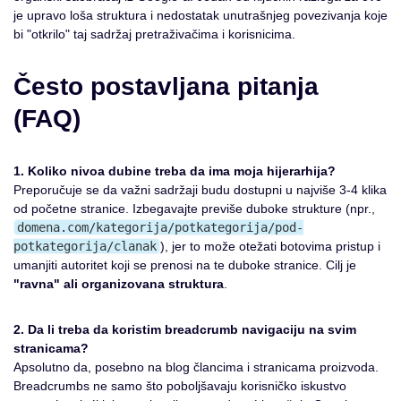
je upravo loša struktura i nedostatak unutrašnjeg povezivanja koje
bi "otkrilo" taj sadržaj pretraživačima i korisnicima.
Često postavljana pitanja
(FAQ)
1. Koliko nivoa dubine treba da ima moja hijerarhija?
Preporučuje se da važni sadržaji budu dostupni u najviše 3-4 klika
od početne stranice. Izbegavajte previše duboke strukture (npr.,
domena.com/kategorija/potkategorija/pod-
potkategorija/clanak
), jer to može otežati botovima pristup i
umanjiti autoritet koji se prenosi na te duboke stranice. Cilj je
"ravna" ali organizovana struktura
.
2. Da li treba da koristim breadcrumb navigaciju na svim
stranicama?
Apsolutno da, posebno na blog člancima i stranicama proizvoda.
Breadcrumbs ne samo što poboljšavaju korisničko iskustvo