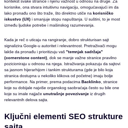
kontekst svake stranice i njenu važnost u odnosu na druge. Za
korisnike, ona stvara intuitivnu navigaciju, omogućavajući im da
lako pronađu ono što traže, što direktno utiče na
korisničko
iskustvo (UX)
i smanjuje stopu napuštanja. U suštini, to je most
između ljudske potrebe i mašinskog razumevanja.
Kada je reč o uticaju na rangiranje, dobro strukturisan sajt
signalizira Google-u autoritet i relevantnost. Pretraživači mogu
lakše da pronađu i prioritizuju vaš
"temnjak sadržaja"
(cornerstone content)
, dok se manje važne stranice pravilno
pozicioniraju u odnosu na njega. Istraživanja pokazuju da sajtovi
sa jasnom hijerarhijom i tankim strukturama (gde je bilo koja
stranica dostupna u nekoliko klikova od početne) imaju bolje
performance. Na primer, prema podacima
Backlinko
, stranice
koje su dobijale najviše organskog saobraćaja često su bile one
koje su imale najjače
unutrašnje povezivanje
iz drugih
relevantnih delova sajta.
Ključni elementi SEO strukture
sajta