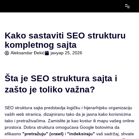
Скочи
на
садржај
Kako sastaviti SEO strukturu
kompletnog sajta
Aleksandar Đekić
јануар 25, 2026
Šta je SEO struktura sajta i
zašto je toliko važna?
SEO struktura sajta predstavlja logičku i hijerarhijsku organizaciju
vaših web stranica, dizajniranu tako da je jasna kako korisnicima
tako i pretraživačima. Zamislite je kao kostur ili mapu vašeg online
prostora. Dobra struktura omogućava Google botovima da
efikasno
"pretražuju" (crawl)
i
"indeksiraju"
vaš sadržaj, shvate