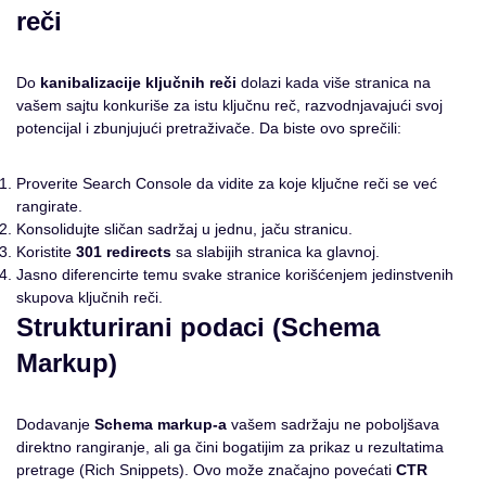
reči
Do
kanibalizacije ključnih reči
dolazi kada više stranica na
vašem sajtu konkuriše za istu ključnu reč, razvodnjavajući svoj
potencijal i zbunjujući pretraživače. Da biste ovo sprečili:
Proverite Search Console da vidite za koje ključne reči se već
rangirate.
Konsolidujte sličan sadržaj u jednu, jaču stranicu.
Koristite
301 redirects
sa slabijih stranica ka glavnoj.
Jasno diferencirte temu svake stranice korišćenjem jedinstvenih
skupova ključnih reči.
Strukturirani podaci (Schema
Markup)
Dodavanje
Schema markup-a
vašem sadržaju ne poboljšava
direktno rangiranje, ali ga čini bogatijim za prikaz u rezultatima
pretrage (Rich Snippets). Ovo može značajno povećati
CTR