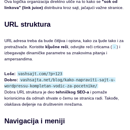
Ova logička organizacija direktno utiče na to kako se
"sok od
linkova" (link juice)
distribuira kroz sajt, jačajući važne stranice.
URL struktura
URL adresa treba da bude čitljiva i opisna, kako za ljude tako i za
pretraživače. Koristite
kĺjučne reči
, odvojite reči crticama (
-
) i
izbegavajte dinamičke parametre sa znakovima pitanja i
ampersandima.
Loše:
vashsajt.com/?p=123
Dobro:
vashsajta.net/blog/kako-napraviti-sajt-u-
wordpressu-kompletan-vodic-za-pocetnike/
Dobra URL struktura je deo
tehničkog SEO-a
i pomaže
korisnicima da odmah shvate o čemu se stranica radi. Takođe,
olakšava deljenje na društvenim mrežama.
Navigacija i meniji