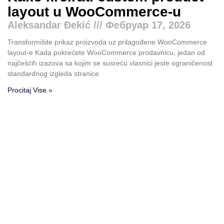
layout u WooCommerce-u
Aleksandar Đekić
Фебруар 17, 2026
Transformišite prikaz proizvoda uz prilagođene WooCommerce
layout-e Kada pokrećete WooCommerce prodavnicu, jedan od
najčešćih izazova sa kojim se susreću vlasnici jeste ograničenost
standardnog izgleda stranice
Procitaj Vise »