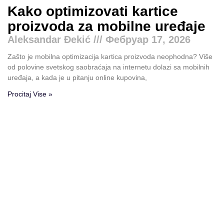
Kako optimizovati kartice
proizvoda za mobilne uređaje
Aleksandar Đekić
Фебруар 17, 2026
Zašto je mobilna optimizacija kartica proizvoda neophodna? Više
od polovine svetskog saobraćaja na internetu dolazi sa mobilnih
uređaja, a kada je u pitanju online kupovina,
Procitaj Vise »