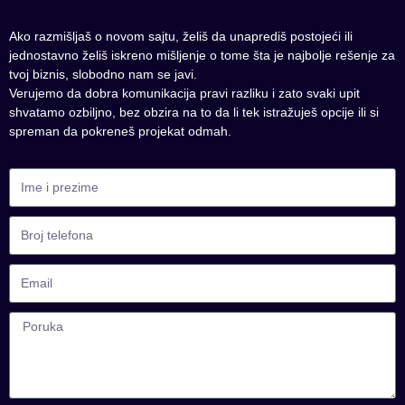
Ako razmišljaš o novom sajtu, želiš da unaprediš postojeći ili
jednostavno želiš iskreno mišljenje o tome šta je najbolje rešenje za
tvoj biznis, slobodno nam se javi.
Verujemo da dobra komunikacija pravi razliku i zato svaki upit
shvatamo ozbiljno, bez obzira na to da li tek istražuješ opcije ili si
spreman da pokreneš projekat odmah.