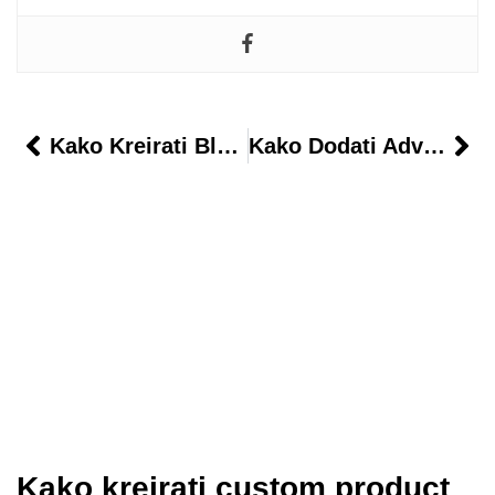
Kako Kreirati Blog Za Početnike U Digitalnom Marketingu
Kako Dodati Advanced Search Sa Autocomplete Opcijom
Kako kreirati custom product