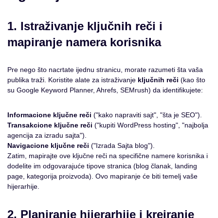
1. Istraživanje ključnih reči i
mapiranje namera korisnika
Pre nego što nacrtate ijednu stranicu, morate razumeti šta vaša
publika traži. Koristite alate za istraživanje
ključnih reči
(kao što
su Google Keyword Planner, Ahrefs, SEMrush) da identifikujete:
Informacione ključne reči
("kako napraviti sajt", "šta je SEO").
Transakcione ključne reči
("kupiti WordPress hosting", "najbolja
agencija za izradu sajta").
Navigacione ključne reči
("Izrada Sajta blog").
Zatim, mapirajte ove ključne reči na specifične namere korisnika i
dodelite im odgovarajuće tipove stranica (blog članak, landing
page, kategorija proizvoda). Ovo mapiranje će biti temelj vaše
hijerarhije.
2. Planiranje hijerarhije i kreiranje