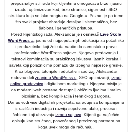
prepoznatljiv stil rada koji klijentima omogućava brzu i jasnu
izradu, optimizovan kod, brze stranice, sigurnost i SEO
strukturu koja se lako rangira na Google-u. Poznat je po tome
što svaki projekat obrađuje detaljno i sistematično, bez
šablona i generičkih pristupa.
Pored klijentskog rada, Aleksandar je i
osnivač
Live Škole
WordPress-a
, jedne od najpopularnijih edukacija za početnike
i preduzetnike koji žele da nauče da samostalno prave
profesionalne WordPress sajtove. Njegova predavanja i
tekstovi kombinacija su praktičnog iskustva, jasnih koraka i
saveta koji polaznicima pomažu da izbegnu najčešće greške.
Kroz blogove, tutorijale i edukativni sadržaj, Aleksandar
redovno deli
znanje o WordPress-u
, SEO optimizaciji,
izradi
online prodavnica
i digitalnom marketingu. Njegova misija je
da moderni web postane dostupniji običnim ljudima i malim
biznisima, bez komplikacija i tehničkog žargona.
Danas vodi više digitalnih projekata, sarađuje sa kompanijama
iz različitih industrija i razvija sopstvene alate, procese i
šablone koji ubrzavaju
izradu sajtova
. Klijenti ga najčešće
opisuju kao stručnog, posvećenog i preciznog partnera na
koga uvek mogu da računaju.