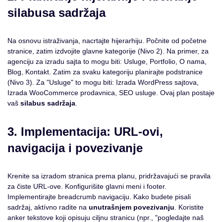
silabusa sadržaja
Na osnovu istraživanja, nacrtajte hijerarhiju. Počnite od početne
stranice, zatim izdvojite glavne kategorije (Nivo 2). Na primer, za
agenciju za izradu sajta to mogu biti: Usluge, Portfolio, O nama,
Blog, Kontakt. Zatim za svaku kategoriju planirajte podstranice
(Nivo 3). Za "Usluge" to mogu biti: Izrada WordPress sajtova,
Izrada WooCommerce prodavnica, SEO usluge. Ovaj plan postaje
vaš
silabus sadržaja
.
3. Implementacija: URL-ovi,
navigacija i povezivanje
Krenite sa izradom stranica prema planu, pridržavajući se pravila
za čiste URL-ove. Konfigurišite glavni meni i footer.
Implementirajte breadcrumb navigaciju. Kako budete pisali
sadržaj, aktívno radite na
unutrašnjem povezivanju
. Koristite
anker tekstove koji opisuju ciljnu stranicu (npr., "pogledajte naš