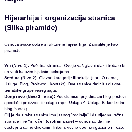
Hijerarhija i organizacija stranica
(Silka piramide)
Osnova svake dobre strukture je
hijerarhija
. Zamislite je kao
piramidu:
Vrh (Nivo 1):
Početna stranica. Ovo je vaš glavni ulaz i trebalo bi
da vodi ka svim ključnim sekcijama.
Sredina (Nivo 2):
Glavne kategorije ili sekcije (npr., O nama,
Usluge, Blog, Proizvodi, Kontakt). Ove stranice definišu glavne
tematske grupe vašeg sajta.
Donji nivo (Nivo 3 i više):
Podstranice, pojedinačni blog postovi,
specifični proizvodi ili usluge (npr., Usluga A, Usluga B, konkretan
blog članak).
Cilj je da svaka stranica ima jasnog "roditelja" i da nijedna važna
stranica nije
"siroče" (orphan page)
– odnosno, da nije
dostupna samo direktnim linkom, već je deo navigacione mreže.