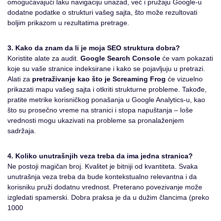
omogućavajući laku navigaciju unazad, već i pružaju Google-u
dodatne podatke o strukturi vašeg sajta, što može rezultovati
boljim prikazom u rezultatima pretrage.
3. Kako da znam da li je moja SEO struktura dobra?
Koristite alate za audit.
Google Search Console
će vam pokazati
koje su vaše stranice indeksirane i kako se pojavljuju u pretrazi.
Alati za
pretraživanje kao što je Screaming Frog
će vizuelno
prikazati mapu vašeg sajta i otkriti strukturne probleme. Takođe,
pratite metrike korisničkog ponašanja u Google Analytics-u, kao
što su prosečno vreme na stranici i stopa napuštanja – loše
vrednosti mogu ukazivati na probleme sa pronalaženjem
sadržaja.
4. Koliko unutrašnjih veza treba da ima jedna stranica?
Ne postoji magičan broj. Kvalitet je bitniji od kvantiteta. Svaka
unutrašnja veza treba da bude kontekstualno relevantna i da
korisniku pruži dodatnu vrednost. Preterano povezivanje može
izgledati spamerski. Dobra praksa je da u dužim člancima (preko
1000