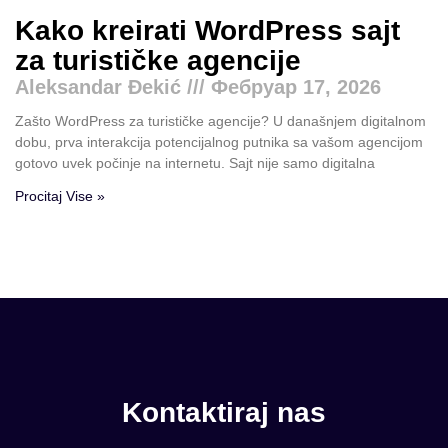
Kako kreirati WordPress sajt
za turističke agencije
Aleksandar Đekić
Фебруар 17, 2026
Zašto WordPress za turističke agencije? U današnjem digitalnom
dobu, prva interakcija potencijalnog putnika sa vašom agencijom
gotovo uvek počinje na internetu. Sajt nije samo digitalna
Procitaj Vise »
Kontaktiraj nas