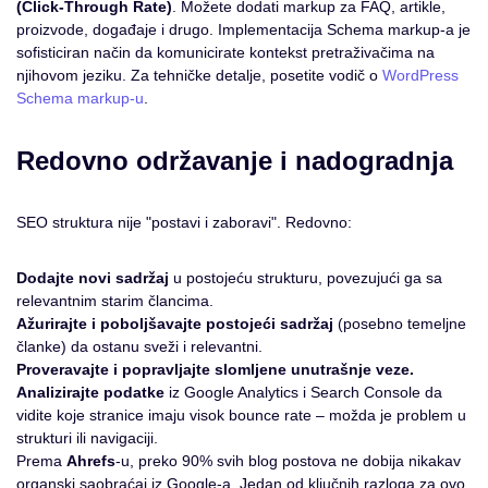
(Click-Through Rate)
. Možete dodati markup za FAQ, artikle,
proizvode, događaje i drugo. Implementacija Schema markup-a je
sofisticiran način da komunicirate kontekst pretraživačima na
njihovom jeziku. Za tehničke detalje, posetite vodič o
WordPress
Schema markup-u
.
Redovno održavanje i nadogradnja
SEO struktura nije "postavi i zaboravi". Redovno:
Dodajte novi sadržaj
u postojeću strukturu, povezujući ga sa
relevantnim starim člancima.
Ažurirajte i poboljšavajte postojeći sadržaj
(posebno temeljne
članke) da ostanu sveži i relevantni.
Proveravajte i popravljajte slomljene unutrašnje veze.
Analizirajte podatke
iz Google Analytics i Search Console da
vidite koje stranice imaju visok bounce rate – možda je problem u
strukturi ili navigaciji.
Prema
Ahrefs
-u, preko 90% svih blog postova ne dobija nikakav
organski saobraćaj iz Google-a. Jedan od ključnih razloga za ovo