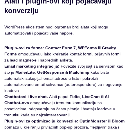
Alati i plugin-ovi koji pojačavaju
konverziju
WordPress ekosistem nudi ogroman broj alata koji mogu
automatizovati i pojačati vaše napore.
Plugin-ovi za forme:
Contact Form 7
,
WPForms
ili
Gravity
Forms
omogućavaju lako kreiranje kontak formi, prijavnih formi
za lead magnet-e i naprednih anketa.
Email marketing integracija:
Povežite svoj sajt sa servisom kao
što je
MailerLite
,
GetResponse
ili
Mailchimp
kako biste
automatski sakupljali email adrese u liste i pokretali
automatizovane email sekvence (autorespondere) za negovanje
leadova.
Chatbotovi i live chat:
Alati poput
Tidio
,
LiveChat
ili
AI
Chatbot-ova
omogućavaju trenutnu komunikaciju sa
posetiocima, odgovaraju na česta pitanja i hvataju leadove u
trenutku kada su najzainteresovaniji.
Plugin-ovi za optimizaciju konverzije:
OptinMonster
ili
Bloom
pomažu u kreiranju privlačnih pop-up prozora, "lepljivih" traka i