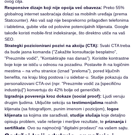
ovog cilja.
Responsive dizajn koji nije opcija već obaveza:
Preko 55%
globalnog internet saobraćaja dolazi sa mobilnih uređaja (prema
Statcounter). Ako vaš sajt nije besprekorno prilagođen telefonima
i tabletima, gubite više od polovine potencijalnih klijenata. Google
takođe koristi mobile-first indeksiranje, što direktno utiče na vaš
SEO.
Strategki pozicionirani pozivi na akciju (CTA):
Svaki CTA treba
da bude jasna komanda ("Zakažite konsultacije besplatno",
"Preuzmite vodič", "Kontaktirajte nas danas"). Koristite kontrastne
boje koje se ističu u odnosu na pozadinu. Postavite ih na logičnim
mestima – na vrhu stranice (iznad "preloma"), pored ključnih
benefita, na kraju blog postova i u sidebar-u. Studije pokazuju da
personalizovani CTA-ovi (npr. "Preuzmite vodič za [specifičnu
industriju]") konvertuju do 42% bolje od generičkih.
Izgradnja poverenja kroz dokaze (social proof):
Ljudi veruju
drugim ljudima. Uključite sekciju sa
testimonijalima
realnih
klijenata (sa fotografijom, punim imenom i pozicijom),
logoe
klijenata
sa kojima ste sarađivali,
studije slučaja
koje detaljno
opisuju problem, vaše rešenje i merljive rezultate, te
priznanja i
sertifikate
. Ovo su najmoćniji "digitalni prodavci" na vašem sajtu.