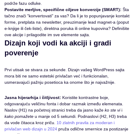
podrže fazu odluke.
Postavite merljive, specifične ciljeve konverzije (SMART):
Šta
tačno znači "konvertovati" za vas? Da li je to popunjavanje kontakt
forme, pretplata na newsletter, preuzimanje lead magnet-a (poput
e-knjige ili ček-liste), direktna poruka ili online kupovina? Definišite
ove akcije i prilagodite im sve elemente sajta.
Dizajn koji vodi ka akciji i gradi
poverenje
Prvi utisak se stvara za sekunde. Dizajn vašeg WordPress sajta
mora biti ne samo estetski privlačan već i funkcionalan,
usmeravajući pažnju posetioca ka onome što je najvažnije.
Jasna hijerarhija i čitljivost:
Koristite kontrastne boje,
odgovarajuću veličinu fonta i dobar razmak između elemenata.
Naslov (H1) na početnoj stranici treba da jasno kaže
ko ste vi
i
kako pomažete
u manje od 5 sekundi. Podnaslovi (H2, H3) treba
da vode čitaoca kroz priču.
10 zlatnih pravila za moderan i
privlačan web dizajn u 2024
pruža odlične smernice za postizanje