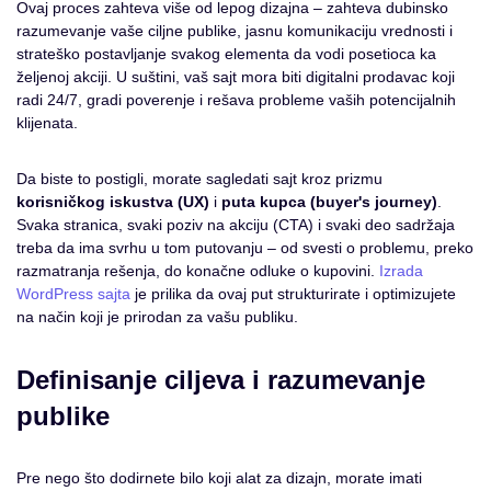
Ovaj proces zahteva više od lepog dizajna – zahteva dubinsko
razumevanje vaše ciljne publike, jasnu komunikaciju vrednosti i
strateško postavljanje svakog elementa da vodi posetioca ka
željenoj akciji. U suštini, vaš sajt mora biti digitalni prodavac koji
radi 24/7, gradi poverenje i rešava probleme vaših potencijalnih
klijenata.
Da biste to postigli, morate sagledati sajt kroz prizmu
korisničkog iskustva (UX)
i
puta kupca (buyer's journey)
.
Svaka stranica, svaki poziv na akciju (CTA) i svaki deo sadržaja
treba da ima svrhu u tom putovanju – od svesti o problemu, preko
razmatranja rešenja, do konačne odluke o kupovini.
Izrada
WordPress sajta
je prilika da ovaj put strukturirate i optimizujete
na način koji je prirodan za vašu publiku.
Definisanje ciljeva i razumevanje
publike
Pre nego što dodirnete bilo koji alat za dizajn, morate imati