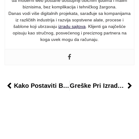
da moderni web postane dostupniji običnim ljudima i malim
biznisima, bez komplikacija i tehničkog žargona.
Danas vodi više digitalnih projekata, sarađuje sa kompanijama
iz različitih industrija i razvija sopstvene alate, procese i
šablone koji ubrzavaju
izradu sajtova
. Klijenti ga najčešće
opisuju kao stručnog, posvećenog i preciznog partnera na
koga uvek mogu da računaju.
Kako Postaviti Blog Na WordPressu I Povećati Posete
Greške Pri Izradi WordPress Sajta I Kako Ih Izbeći