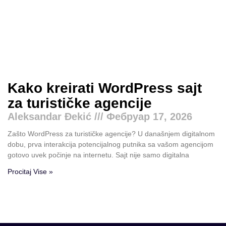
Kako kreirati WordPress sajt
za turističke agencije
Aleksandar Đekić
Фебруар 17, 2026
Zašto WordPress za turističke agencije? U današnjem digitalnom
dobu, prva interakcija potencijalnog putnika sa vašom agencijom
gotovo uvek počinje na internetu. Sajt nije samo digitalna
Procitaj Vise »