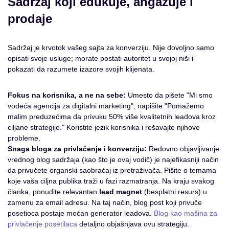
Sadržaj koji edukuje, angažuje i
prodaje
Sadržaj je krvotok vašeg sajta za konverziju. Nije dovoljno samo
opisati svoje usluge; morate postati autoritet u svojoj niši i
pokazati da razumete izazore svojih klijenata.
Fokus na korisnika, a ne na sebe:
Umesto da pišete "Mi smo
vodeća agencija za digitalni marketing", napišite "Pomažemo
malim preduzećima da privuku 50% više kvalitetnih leadova kroz
ciljane strategije." Koristite jezik korisnika i rešavajte njihove
probleme.
Snaga bloga za privlačenje i konverziju:
Redovno objavljivanje
vrednog blog sadržaja (kao što je ovaj vodič) je najefikasniji način
da privučete organski saobraćaj iz pretraživača. Pišite o temama
koje vaša ciljna publika traži u fazi razmatranja. Na kraju svakog
članka, ponudite relevantan
lead magnet
(besplatni resurs) u
zamenu za email adresu. Na taj način, blog post koji privuče
posetioca postaje moćan generator leadova.
Blog kao mašina za
privlačenje posetilaca
detaljno objašnjava ovu strategiju.