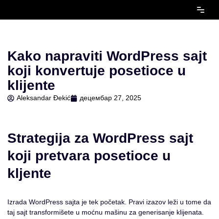
Скочи
на
садржај
Kako napraviti WordPress sajt
koji konvertuje posetioce u
klijente
Aleksandar Đekić
децембар 27, 2025
Strategija za WordPress sajt
koji pretvara posetioce u
kljente
Izrada WordPress sajta je tek početak. Pravi izazov leži u tome da
taj sajt transformišete u moćnu mašinu za generisanje klijenata.