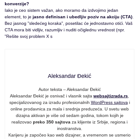
konverzije?
Iako je ceo sistem važan, ako moramo da izdvojimo jedan
element, to je
jasno definisan i ubedljiv poziv na akciju (CTA)
.
Bez jasnog "sledećeg koraka", posetilac će jednostavno otići. Vaš
CTA mora biti vidljiv, razumljiv i nuditi očiglednu vrednost (npr.
"Rešite svoj problem X s
Aleksandar Đekić
Autor teksta – Aleksandar Đekić
Aleksandar Đekić je osnivač i vlasnik sajta
websajtizrada.rs
,
specijalizovanog za izradu profesionalnih
WordPress sajtova
i
online prodavnica za mala i srednja preduzeća. U svetu web
dizajna aktivan je više od sedam godina, tokom kojih je
realizovao
preko 350 sajtova
za klijente iz Srbije, regiona i
inostranstva.
Karijeru je započeo kao web dizajner, a vremenom se usmerio