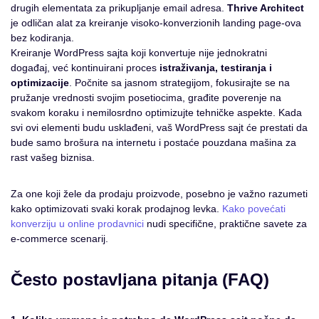
drugih elementata za prikupljanje email adresa.
Thrive Architect
je odličan alat za kreiranje visoko-konverzionih landing page-ova
bez kodiranja.
Kreiranje WordPress sajta koji konvertuje nije jednokratni
događaj, već kontinuirani proces
istraživanja, testiranja i
optimizacije
. Počnite sa jasnom strategijom, fokusirajte se na
pružanje vrednosti svojim posetiocima, građite poverenje na
svakom koraku i nemilosrdno optimizujte tehničke aspekte. Kada
svi ovi elementi budu usklađeni, vaš WordPress sajt će prestati da
bude samo brošura na internetu i postaće pouzdana mašina za
rast vašeg biznisa.
Za one koji žele da prodaju proizvode, posebno je važno razumeti
kako optimizovati svaki korak prodajnog levka.
Kako povećati
konverziju u online prodavnici
nudi specifične, praktične savete za
e-commerce scenarij.
Često postavljana pitanja (FAQ)