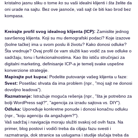
kristalno jasnu sliku o tome
ko
su vaši idealni klijenti i
šta
želite da
oni urade na sajtu. Bez ove jasnoće, vaš sajt će biti kao brod bez
kompasa.
Kreirajte profil svog idealnog klijenta (ICP):
Zamislite jednog
savršenog klijenta. Koji su mu demografski podaci? Koje izazove
(bolne tačke) ima u svom poslu ili životu? Kako donosi odluke?
Šta vrednuje? Ovaj profil će vam služiti kao vodič za sve odluke o
sadržaju, tonu i funkcionalnostima. Kao što ističu stručnjaci za
digitalni marketing, definisanje ICP-a je temelj svake uspešne
konverzione strategije.
Mapirajte put kupca:
Podelite putovanje vašeg klijenta u faze:
Svest:
Posetilac shvata da ima problem (npr., "moj sajt ne donosi
dovoljno leadova").
Razmatranje:
Istražuje moguća rešenja (npr., "šta je potrebno za
bolji WordPress sajt?", "agencija za izradu sajtova vs. DIY").
Odluka:
Upoređuje konkretne ponude i donosi konačnu odluku
(npr., "koju agenciju da angažujem?").
Vaš sadržaj i navigacija moraju služiti svakoj od ovih faza. Na
primer, blog postovi i vodiči treba da ciljaju fazu svesti i
razmatranja, dok stranice sa uslugama i studije slučaja treba da