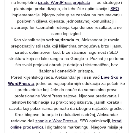
na kompletnu
izradu WordPress projekata
— od strategije i
planiranja, preko dizajna, do tehničke optimizacije i
SEO
implementacije. Njegov pristup se zasniva na razumevanju
poslovnih ciljeva klijenata, jednostavnoj komunikaciji i
stvaranju funkcionalnih rešenja koja donose rezultate, a ne
samo lep izgled.
Kao vlasnik sajta
websajtizrada.rs
, Aleksandar je razvio
prepoznatljiv stil rada koji klijentima omogućava brzu i jasnu
izradu, optimizovan kod, brze stranice, sigurnost i SEO
strukturu koja se lako rangira na Google-u. Poznat je po tome
što svaki projekat obrađuje detaljno i sistematično, bez
šablona i generičkih pristupa.
Pored klijentskog rada, Aleksandar je i
osnivač
Live Škole
WordPress-a
, jedne od najpopularnijih edukacija za početnike
i preduzetnike koji žele da nauče da samostalno prave
profesionalne WordPress sajtove. Njegova predavanja i
tekstovi kombinacija su praktičnog iskustva, jasnih koraka i
saveta koji polaznicima pomažu da izbegnu najčešće greške.
Kroz blogove, tutorijale i edukativni sadržaj, Aleksandar
redovno deli
znanje o WordPress-u
, SEO optimizaciji,
izradi
online prodavnica
i digitalnom marketingu. Njegova misija je