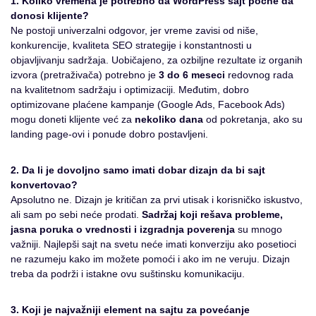
1. Koliko vremena je potrebno da WordPress sajt počne da
donosi klijente?
Ne postoji univerzalni odgovor, jer vreme zavisi od niše,
konkurencije, kvaliteta SEO strategije i konstantnosti u
objavljivanju sadržaja. Uobičajeno, za ozbiljne rezultate iz organih
izvora (pretraživača) potrebno je
3 do 6 meseci
redovnog rada
na kvalitetnom sadržaju i optimizaciji. Međutim, dobro
optimizovane plaćene kampanje (Google Ads, Facebook Ads)
mogu doneti klijente već za
nekoliko dana
od pokretanja, ako su
landing page-ovi i ponude dobro postavljeni.
2. Da li je dovoljno samo imati dobar dizajn da bi sajt
konvertovao?
Apsolutno ne. Dizajn je kritičan za prvi utisak i korisničko iskustvo,
ali sam po sebi neće prodati.
Sadržaj koji rešava probleme,
jasna poruka o vrednosti i izgradnja poverenja
su mnogo
važniji. Najlepši sajt na svetu neće imati konverziju ako posetioci
ne razumeju kako im možete pomoći i ako im ne veruju. Dizajn
treba da podrži i istakne ovu suštinsku komunikaciju.
3. Koji je najvažniji element na sajtu za povećanje