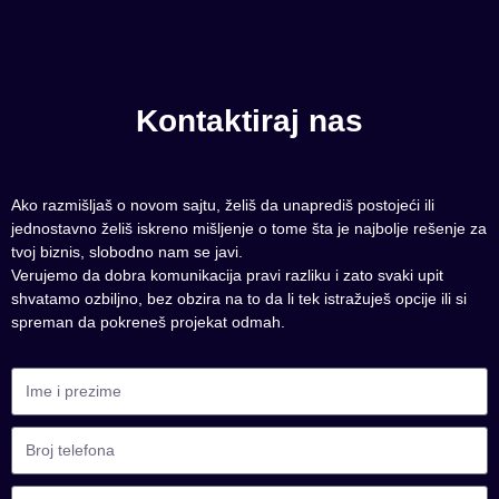
Kontaktiraj nas
Ako razmišljaš o novom sajtu, želiš da unaprediš postojeći ili
jednostavno želiš iskreno mišljenje o tome šta je najbolje rešenje za
tvoj biznis, slobodno nam se javi.
Verujemo da dobra komunikacija pravi razliku i zato svaki upit
shvatamo ozbiljno, bez obzira na to da li tek istražuješ opcije ili si
spreman da pokreneš projekat odmah.