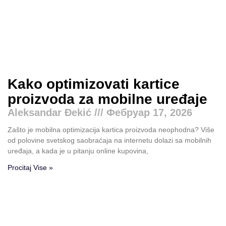
Kako optimizovati kartice
proizvoda za mobilne uređaje
Aleksandar Đekić
Фебруар 17, 2026
Zašto je mobilna optimizacija kartica proizvoda neophodna? Više
od polovine svetskog saobraćaja na internetu dolazi sa mobilnih
uređaja, a kada je u pitanju online kupovina,
Procitaj Vise »