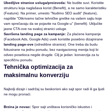
Ubedljive stranice usluga/proizvoda:
Ne budite suvi. Koristite
strukturu koja naglašava korist (Benefit), a ne samo karakteristiku
(Feature). Na primer, umesto "Nudimo SEO audit" (feature),
napišite "Otkrivamo tačne tehničke greške na vašem sajtu koje
vam sprečavaju da se pojavite na Google-u" (benefit). Uključite
jasne CTA-ove na svakoj stranici usluge.
Savršena landing page za kampanje:
Za plaćene kampanje
(Facebook Ads, Google Ads) uvek koristite posebno dizajnirane
landing page-ove
(odredišne stranice). One treba da budu
fokusirane na jednu ponudu, bez navigacionog menija koji bi
odveo posetioca negde drugde. Cilj je jedan: konverzija za tu
specifičnu ponudu.
Tehnička optimizacija za
maksimalnu konverziju
Najbolji dizajn i sadržaj su beskorisni ako sajt spor radi ili ga ljudi
ne mogu pronaći.
Brzina je novac:
Spor sajt uništava korisničko iskustvo i