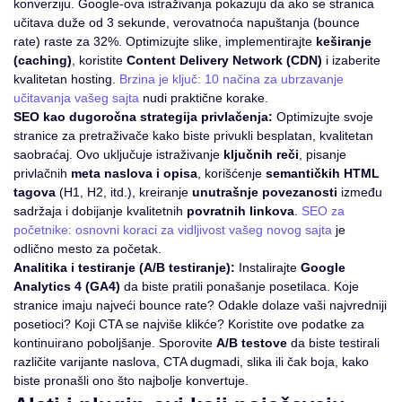
konverziju. Google-ova istraživanja pokazuju da ako se stranica
učitava duže od 3 sekunde, verovatnoća napuštanja (bounce
rate) raste za 32%. Optimizujte slike, implementirajte
keširanje
(caching)
, koristite
Content Delivery Network (CDN)
i izaberite
kvalitetan hosting.
Brzina je ključ: 10 načina za ubrzavanje
učitavanja vašeg sajta
nudi praktične korake.
SEO kao dugoročna strategija privlačenja:
Optimizujte svoje
stranice za pretraživače kako biste privukli besplatan, kvalitetan
saobraćaj. Ovo uključuje istraživanje
ključnih reči
, pisanje
privlačnih
meta naslova i opisa
, korišćenje
semantičkih HTML
tagova
(H1, H2, itd.), kreiranje
unutrašnje povezanosti
između
sadržaja i dobijanje kvalitetnih
povratnih linkova
.
SEO za
početnike: osnovni koraci za vidljivost vašeg novog sajta
je
odlično mesto za početak.
Analitika i testiranje (A/B testiranje):
Instalirajte
Google
Analytics 4 (GA4)
da biste pratili ponašanje posetilaca. Koje
stranice imaju najveći bounce rate? Odakle dolaze vaši najvredniji
posetioci? Koji CTA se najviše klikće? Koristite ove podatke za
kontinuirano poboljšanje. Sporovite
A/B testove
da biste testirali
različite varijante naslova, CTA dugmadi, slika ili čak boja, kako
biste pronašli ono što najbolje konvertuje.