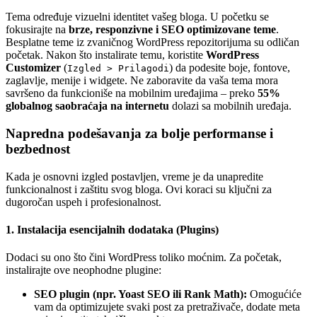
Tema određuje vizuelni identitet vašeg bloga. U početku se
fokusirajte na
brze, responzivne i SEO optimizovane teme
.
Besplatne teme iz zvaničnog WordPress repozitorijuma su odličan
početak. Nakon što instalirate temu, koristite
WordPress
Customizer
(
) da podesite boje, fontove,
Izgled > Prilagodi
zaglavlje, menije i widgete. Ne zaboravite da vaša tema mora
savršeno da funkcioniše na mobilnim uređajima – preko
55%
globalnog saobraćaja na internetu
dolazi sa mobilnih uređaja.
Napredna podešavanja za bolje performanse i
bezbednost
Kada je osnovni izgled postavljen, vreme je da unapredite
funkcionalnost i zaštitu svog bloga. Ovi koraci su ključni za
dugoročan uspeh i profesionalnost.
1. Instalacija esencijalnih dodataka (Plugins)
Dodaci su ono što čini WordPress toliko moćnim. Za početak,
instalirajte ove neophodne plugine:
SEO plugin (npr. Yoast SEO ili Rank Math):
Omogućiće
vam da optimizujete svaki post za pretraživače, dodate meta