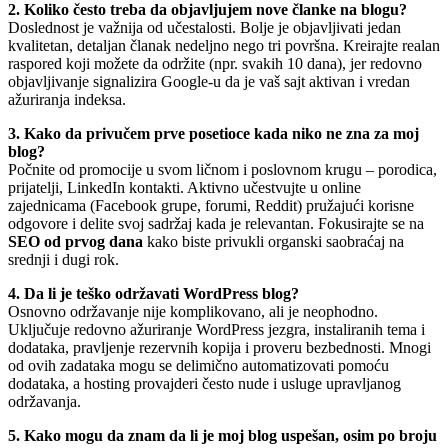
2. Koliko često treba da objavljujem nove članke na blogu?
Doslednost je važnija od učestalosti. Bolje je objavljivati jedan
kvalitetan, detaljan članak nedeljno nego tri površna. Kreirajte realan
raspored koji možete da održite (npr. svakih 10 dana), jer redovno
objavljivanje signalizira Google-u da je vaš sajt aktivan i vredan
ažuriranja indeksa.
3. Kako da privučem prve posetioce kada niko ne zna za moj
blog?
Počnite od promocije u svom ličnom i poslovnom krugu – porodica,
prijatelji, LinkedIn kontakti. Aktivno učestvujte u online
zajednicama (Facebook grupe, forumi, Reddit) pružajući korisne
odgovore i delite svoj sadržaj kada je relevantan. Fokusirajte se na
SEO od prvog dana
kako biste privukli organski saobraćaj na
srednji i dugi rok.
4. Da li je teško održavati WordPress blog?
Osnovno održavanje nije komplikovano, ali je neophodno.
Uključuje redovno ažuriranje WordPress jezgra, instaliranih tema i
dodataka, pravljenje rezervnih kopija i proveru bezbednosti. Mnogi
od ovih zadataka mogu se delimično automatizovati pomoću
dodataka, a hosting provajderi često nude i usluge upravljanog
održavanja.
5. Kako mogu da znam da li je moj blog uspešan, osim po broju