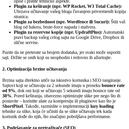
opise i pratite tehničke aspekte.
Plugin za keširanje (npr. WP Rocket, W3 Total Cache):
Ubrzava učitavanje vašeg bloga čuvanjem privremenih kopija
stranica.
Plugin za bezbednost (npr. Wordfence ili Sucuri):
Štiti vaš
blog od hakera, brute-force napada i malvera.
Plugin za rezervne kopije (npr. UpdraftPlus):
Automatski
pravi backup vašeg celog sajta na Google Drive, Dropbox ili
slične servise.
Pazite da ne preterate sa brojem dodataka, jer svaki može usporiti
sajt. Držite se onih koji su neophodni i redovno ih ažurirajte.
2. Optimizacija brzine učitavanja
Brzina sajta direktno utiče na iskustvo korisnika i SEO rangiranje.
Sajtovi koji se učitavaju za 2 sekunde imaju u proseku
bounce rate
od 9%
, dok oni koji se učitavaju 5 sekundi imaju bounce rate od
38%
. Pored keširanja, obavezno optimizujte slike pre nego što ih
postavite – koristite alate za kompresiju ili pluginove kao što je
ShortPixel
. Takođe, razmislite o implementaciji
lazy loading
tehnike za slike, koja će učiniti da se slike učitavaju tek kada
korisnik dođe do njih, što značajno poboljšava performanse.
3. Podešavanje za pretraživače (SEO)