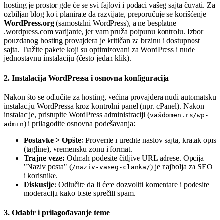
hosting je prostor gde će se svi fajlovi i podaci vašeg sajta čuvati. Za
ozbiljan blog koji planirate da razvijate, preporučuje se korišćenje
WordPress.org
(samostalni WordPress), a ne besplatne
.wordpress.com varijante, jer vam pruža potpunu kontrolu. Izbor
pouzdanog hosting provajdera je kritičan za brzinu i dostupnost
sajta. Tražite pakete koji su optimizovani za WordPress i nude
jednostavnu instalaciju (često jedan klik).
2. Instalacija WordPressa i osnovna konfiguracija
Nakon što se odlučite za hosting, većina provajdera nudi automatsku
instalaciju WordPressa kroz kontrolni panel (npr. cPanel). Nakon
instalacije, pristupite WordPress administraciji (
vašdomen.rs/wp-
) i prilagodite osnovna podešavanja:
admin
Postavke > Opšte:
Proverite i uredite naslov sajta, kratak opis
(tagline), vremensku zonu i format.
Trajne veze:
Odmah podesite čitljive URL adrese. Opcija
"Naziv posta" (
) je najbolja za SEO
/naziv-vaseg-clanka/
i korisnike.
Diskusije:
Odlučite da li ćete dozvoliti komentare i podesite
moderaciju kako biste sprečili spam.
3. Odabir i prilagođavanje teme