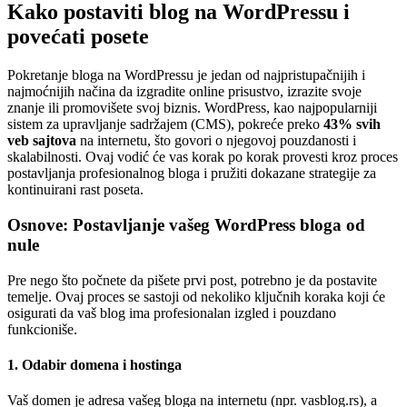
Kako postaviti blog na WordPressu i
povećati posete
Pokretanje bloga na WordPressu je jedan od najpristupačnijih i
najmoćnijih načina da izgradite online prisustvo, izrazite svoje
znanje ili promovišete svoj biznis. WordPress, kao najpopularniji
sistem za upravljanje sadržajem (CMS), pokreće preko
43% svih
veb sajtova
na internetu, što govori o njegovoj pouzdanosti i
skalabilnosti. Ovaj vodić će vas korak po korak provesti kroz proces
postavljanja profesionalnog bloga i pružiti dokazane strategije za
kontinuirani rast poseta.
Osnove: Postavljanje vašeg WordPress bloga od
nule
Pre nego što počnete da pišete prvi post, potrebno je da postavite
temelje. Ovaj proces se sastoji od nekoliko ključnih koraka koji će
osigurati da vaš blog ima profesionalan izgled i pouzdano
funkcioniše.
1. Odabir domena i hostinga
Vaš domen je adresa vašeg bloga na internetu (npr. vasblog.rs), a