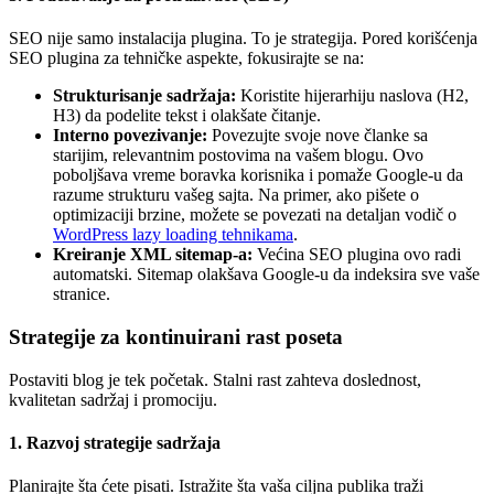
SEO nije samo instalacija plugina. To je strategija. Pored korišćenja
SEO plugina za tehničke aspekte, fokusirajte se na:
Strukturisanje sadržaja:
Koristite hijerarhiju naslova (H2,
H3) da podelite tekst i olakšate čitanje.
Interno povezivanje:
Povezujte svoje nove članke sa
starijim, relevantnim postovima na vašem blogu. Ovo
poboljšava vreme boravka korisnika i pomaže Google-u da
razume strukturu vašeg sajta. Na primer, ako pišete o
optimizaciji brzine, možete se povezati na detaljan vodič o
WordPress lazy loading tehnikama
.
Kreiranje XML sitemap-a:
Većina SEO plugina ovo radi
automatski. Sitemap olakšava Google-u da indeksira sve vaše
stranice.
Strategije za kontinuirani rast poseta
Postaviti blog je tek početak. Stalni rast zahteva doslednost,
kvalitetan sadržaj i promociju.
1. Razvoj strategije sadržaja
Planirajte šta ćete pisati. Istražite šta vaša ciljna publika traži