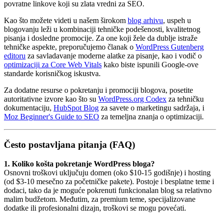
povratne linkove koji su zlata vredni za SEO.
Kao što možete videti u našem širokom
blog arhivu
, uspeh u
blogovanju leži u kombinaciji tehničke podešenosti, kvalitetnog
pisanja i dosledne promocije. Za one koji žele da dublje istraže
tehničke aspekte, preporučujemo članak o
WordPress Gutenberg
editoru
za savladavanje moderne alatke za pisanje, kao i vodič o
optimizaciji za Core Web Vitals
kako biste ispunili Google-ove
standarde korisničkog iskustva.
Za dodatne resurse o pokretanju i promociji blogova, posetite
autoritativne izvore kao što su
WordPress.org Codex
za tehničku
dokumentaciju,
HubSpot Blog
za savete o marketingu sadržaja, i
Moz Beginner's Guide to SEO
za temeljna znanja o optimizaciji.
Često postavljana pitanja (FAQ)
1. Koliko košta pokretanje WordPress bloga?
Osnovni troškovi uključuju domen (oko $10-15 godišnje) i hosting
(od $3-10 mesečno za početničke pakete). Postoje i besplatne teme i
dodaci, tako da je moguće pokrenuti funkcionalan blog sa relativno
malim budžetom. Međutim, za premium teme, specijalizovane
dodatke ili profesionalni dizajn, troškovi se mogu povećati.