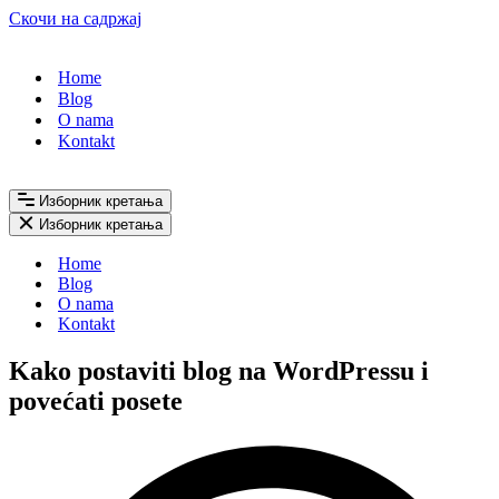
Скочи на садржај
Home
Blog
O nama
Kontakt
Изборник кретања
Изборник кретања
Home
Blog
O nama
Kontakt
Kako postaviti blog na WordPressu i
povećati posete