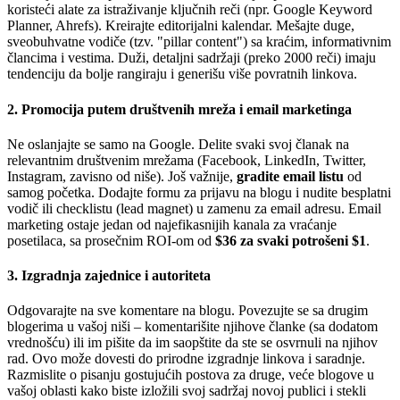
koristeći alate za istraživanje ključnih reči (npr. Google Keyword
Planner, Ahrefs). Kreirajte editorijalni kalendar. Mešajte duge,
sveobuhvatne vodiče (tzv. "pillar content") sa kraćim, informativnim
člancima i vestima. Duži, detaljni sadržaji (preko 2000 reči) imaju
tendenciju da bolje rangiraju i generišu više povratnih linkova.
2. Promocija putem društvenih mreža i email marketinga
Ne oslanjajte se samo na Google. Delite svaki svoj članak na
relevantnim društvenim mrežama (Facebook, LinkedIn, Twitter,
Instagram, zavisno od niše). Još važnije,
gradite email listu
od
samog početka. Dodajte formu za prijavu na blogu i nudite besplatni
vodič ili checklistu (lead magnet) u zamenu za email adresu. Email
marketing ostaje jedan od najefikasnijih kanala za vraćanje
posetilaca, sa prosečnim ROI-om od
$36 za svaki potrošeni $1
.
3. Izgradnja zajednice i autoriteta
Odgovarajte na sve komentare na blogu. Povezujte se sa drugim
blogerima u vašoj niši – komentarišite njihove članke (sa dodatom
vrednošću) ili im pišite da im saopštite da ste se osvrnuli na njihov
rad. Ovo može dovesti do prirodne izgradnje linkova i saradnje.
Razmislite o pisanju gostujućih postova za druge, veće blogove u
vašoj oblasti kako biste izložili svoj sadržaj novoj publici i stekli