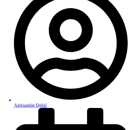
Aleksandar Đekić