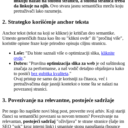
linkuju nazad na stubnu stranicu, a stubna stranica treba
da linkuje na njih.
Ovo stvara jasnu semantičku mrežu koju
pretraživači lako razumeju.
2. Strategko korišćenje anchor teksta
Anchor tekst (tekst na koji se klikne) je kritičan deo semantike.
Umesto generičkih fraza kao što su "klikni ovde" ili "pročitaj više",
koristite opisne fraze koje prirodno opisuju ciljnu stranicu.
Loše:
"Da biste saznali više o optimizaciji slika,
kliknite
ovde
."
Dobro:
"Pravilna
optimizacija slika za web
je od suštinskog
značaja za performanse, a naš vodič detaljno objašnjava kako
to postići
bez gubitka kvaliteta
."
Ovaj pristup ne samo da je korisniji za čitaoca, već i
pretraživačima daje jasniji kontekst o tome šta se nalazi na
povezanoj stranici.
3. Povezivanje na relevantne, postojeće sadržaje
Pre nego što napišete novi blog post, proverite svoj arhiv. Koji stariji
članci su semantički povezani sa novom temom? Povezivanje na
relevantan,
postojeći sadržaj
"oživljava" te strane stranice (šalje im
SEO "sok" kroz interni link) i smanjuje stopu napuštanja (bounce