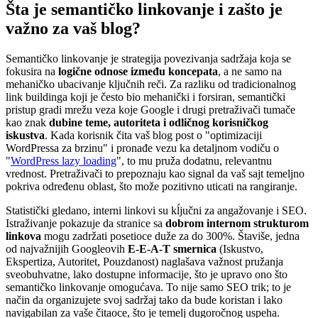
Šta je semantičko linkovanje i zašto je
važno za vaš blog?
Semantičko linkovanje je strategija povezivanja sadržaja koja se
fokusira na
logične odnose između koncepata
, a ne samo na
mehaničko ubacivanje ključnih reči. Za razliku od tradicionalnog
link buildinga koji je često bio mehanički i forsiran, semantički
pristup gradi mrežu veza koje Google i drugi pretraživači tumače
kao znak
dubine teme, autoriteta i odličnog korisničkog
iskustva
. Kada korisnik čita vaš blog post o "optimizaciji
WordPressa za brzinu" i pronađe vezu ka detaljnom vodiču o
"
WordPress lazy loading
", to mu pruža dodatnu, relevantnu
vrednost. Pretraživači to prepoznaju kao signal da vaš sajt temeljno
pokriva određenu oblast, što može pozitivno uticati na rangiranje.
Statistički gledano, interni linkovi su kĺjučni za angažovanje i SEO.
Istraživanje pokazuje da stranice sa
dobrom internom strukturom
linkova
mogu zadržati posetioce duže za do 300%. Štaviše, jedna
od najvažnijih Googleovih
E-E-A-T smernica
(Iskustvo,
Ekspertiza, Autoritet, Pouzdanost) naglašava važnost pružanja
sveobuhvatne, lako dostupne informacije, što je upravo ono što
semantičko linkovanje omogućava. To nije samo SEO trik; to je
način da organizujete svoj sadržaj tako da bude koristan i lako
navigabilan za vaše čitaoce, što je temelj dugoročnog uspeha.