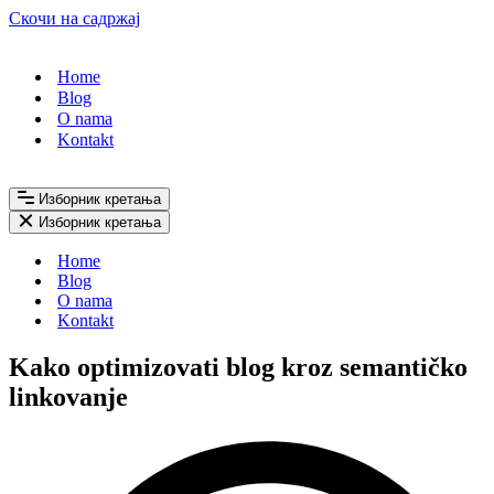
Скочи на садржај
Home
Blog
O nama
Kontakt
Изборник кретања
Изборник кретања
Home
Blog
O nama
Kontakt
Kako optimizovati blog kroz semantičko
linkovanje