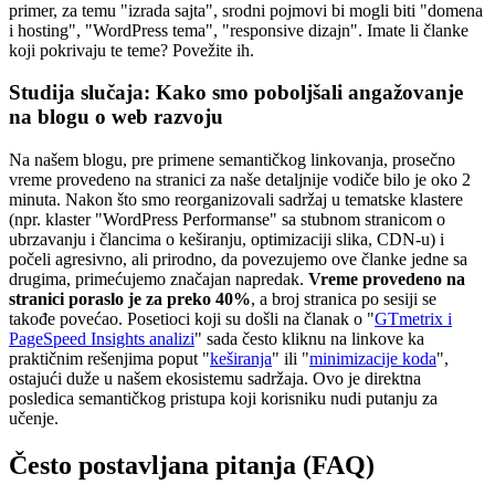
primer, za temu "izrada sajta", srodni pojmovi bi mogli biti "domena
i hosting", "WordPress tema", "responsive dizajn". Imate li članke
koji pokrivaju te teme? Povežite ih.
Studija slučaja: Kako smo poboljšali angažovanje
na blogu o web razvoju
Na našem blogu, pre primene semantičkog linkovanja, prosečno
vreme provedeno na stranici za naše detaljnije vodiče bilo je oko 2
minuta. Nakon što smo reorganizovali sadržaj u tematske klastere
(npr. klaster "WordPress Performanse" sa stubnom stranicom o
ubrzavanju i člancima o keširanju, optimizaciji slika, CDN-u) i
počeli agresivno, ali prirodno, da povezujemo ove članke jedne sa
drugima, primećujemo značajan napredak.
Vreme provedeno na
stranici poraslo je za preko 40%
, a broj stranica po sesiji se
takođe povećao. Posetioci koji su došli na članak o "
GTmetrix i
PageSpeed Insights analizi
" sada često kliknu na linkove ka
praktičnim rešenjima poput "
keširanja
" ili "
minimizacije koda
",
ostajući duže u našem ekosistemu sadržaja. Ovo je direktna
posledica semantičkog pristupa koji korisniku nudi putanju za
učenje.
Često postavljana pitanja (FAQ)