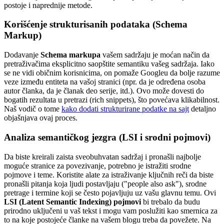
postoje i naprednije metode.
Korišćenje strukturisanih podataka (Schema
Markup)
Dodavanje
Schema markupa
vašem sadržaju je moćan način da
pretraživačima eksplicitno saopštite semantiku vašeg sadržaja. Iako
se ne vidi običnim korisnicima, on pomaže Googleu da bolje razume
veze između entiteta na vašoj stranici (npr. da je određena osoba
autor članka, da je članak deo serije, itd.). Ovo može dovesti do
bogatih rezultata u pretrazi (rich snippets), što povećava klikabilnost.
Naš vodič o tome
kako dodati strukturirane podatke na sajt
detaljno
objašnjava ovaj proces.
Analiza semantičkog jezgra (LSI i srodni pojmovi)
Da biste kreirali zaista sveobuhvatan sadržaj i pronašli najbolje
moguće stranice za povezivanje, potrebno je istražiti srodne
pojmove i teme. Koristite alate za istraživanje ključnih reči da biste
pronašli pitanja koja ljudi postavljaju ("people also ask"), srodne
pretrage i termine koji se često pojavljuju uz vašu glavnu temu. Ovi
LSI (Latent Semantic Indexing) pojmovi
bi trebalo da budu
prirodno uključeni u vaš tekst i mogu vam poslužiti kao smernica za
to na koje postojeće članke na vašem blogu treba da povežete. Na