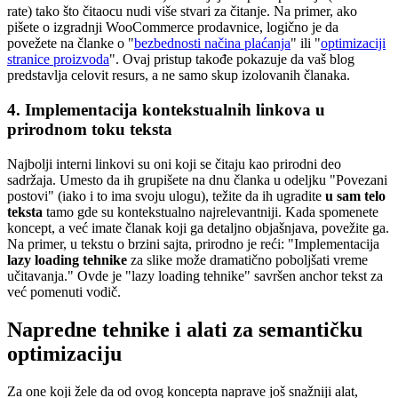
rate) tako što čitaocu nudi više stvari za čitanje. Na primer, ako
pišete o izgradnji WooCommerce prodavnice, logično je da
povežete na članke o "
bezbednosti načina plaćanja
" ili "
optimizaciji
stranice proizvoda
". Ovaj pristup takođe pokazuje da vaš blog
predstavlja celovit resurs, a ne samo skup izolovanih članaka.
4. Implementacija kontekstualnih linkova u
prirodnom toku teksta
Najbolji interni linkovi su oni koji se čitaju kao prirodni deo
sadržaja. Umesto da ih grupišete na dnu članka u odeljku "Povezani
postovi" (iako i to ima svoju ulogu), težite da ih ugradite
u sam telo
teksta
tamo gde su kontekstualno najrelevantniji. Kada spomenete
koncept, a već imate članak koji ga detaljno objašnjava, povežite ga.
Na primer, u tekstu o brzini sajta, prirodno je reći: "Implementacija
lazy loading tehnike
za slike može dramatično poboljšati vreme
učitavanja." Ovde je "lazy loading tehnike" savršen anchor tekst za
već pomenuti vodič.
Napredne tehnike i alati za semantičku
optimizaciju
Za one koji žele da od ovog koncepta naprave još snažniji alat,