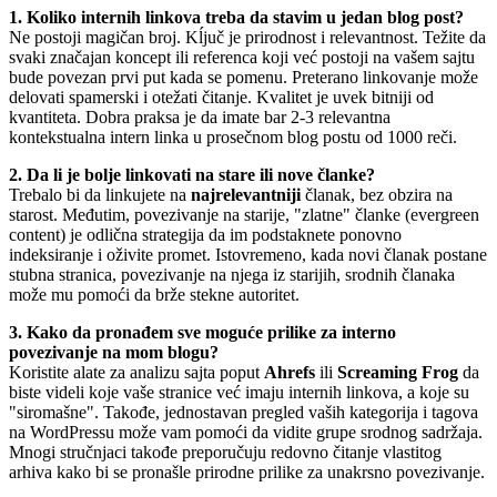
1. Koliko internih linkova treba da stavim u jedan blog post?
Ne postoji magičan broj. Kĺjuč je prirodnost i relevantnost. Težite da
svaki značajan koncept ili referenca koji već postoji na vašem sajtu
bude povezan prvi put kada se pomenu. Preterano linkovanje može
delovati spamerski i otežati čitanje. Kvalitet je uvek bitniji od
kvantiteta. Dobra praksa je da imate bar 2-3 relevantna
kontekstualna intern linka u prosečnom blog postu od 1000 reči.
2. Da li je bolje linkovati na stare ili nove članke?
Trebalo bi da linkujete na
najrelevantniji
članak, bez obzira na
starost. Međutim, povezivanje na starije, "zlatne" članke (evergreen
content) je odlična strategija da im podstaknete ponovno
indeksiranje i oživite promet. Istovremeno, kada novi članak postane
stubna stranica, povezivanje na njega iz starijih, srodnih članaka
može mu pomoći da brže stekne autoritet.
3. Kako da pronađem sve moguće prilike za interno
povezivanje na mom blogu?
Koristite alate za analizu sajta poput
Ahrefs
ili
Screaming Frog
da
biste videli koje vaše stranice već imaju internih linkova, a koje su
"siromašne". Takođe, jednostavan pregled vaših kategorija i tagova
na WordPressu može vam pomoći da vidite grupe srodnog sadržaja.
Mnogi stručnjaci takođe preporučuju redovno čitanje vlastitog
arhiva kako bi se pronašle prirodne prilike za unakrsno povezivanje.