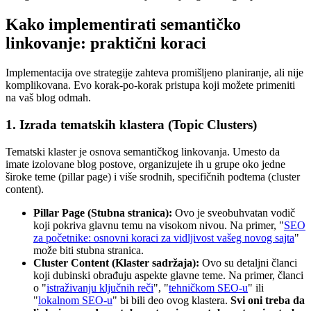
Kako implementirati semantičko
linkovanje: praktični koraci
Implementacija ove strategije zahteva promišljeno planiranje, ali nije
komplikovana. Evo korak-po-korak pristupa koji možete primeniti
na vaš blog odmah.
1. Izrada tematskih klastera (Topic Clusters)
Tematski klaster je osnova semantičkog linkovanja. Umesto da
imate izolovane blog postove, organizujete ih u grupe oko jedne
široke teme (pillar page) i više srodnih, specifičnih podtema (cluster
content).
Pillar Page (Stubna stranica):
Ovo je sveobuhvatan vodič
koji pokriva glavnu temu na visokom nivou. Na primer, "
SEO
za početnike: osnovni koraci za vidljivost vašeg novog sajta
"
može biti stubna stranica.
Cluster Content (Klaster sadržaja):
Ovo su detaljni članci
koji dubinski obrađuju aspekte glavne teme. Na primer, članci
o "
istraživanju ključnih reči
", "
tehničkom SEO-u
" ili
"
lokalnom SEO-u
" bi bili deo ovog klastera.
Svi oni treba da